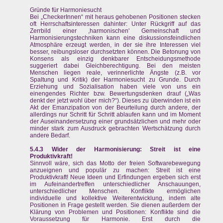
Gründe für Harmoniesucht
Bei „CheckerInnen“ mit heraus gehobenen Positionen stecken
oft Herrschaftsinteressen dahinter: Unter Rückgriff auf das
Zerrbild einer ,harmonischen' Gemeinschaft und
Harmonisierungstechniken kann eine diskussionsfeindlichen
Atmosphäre erzeugt werden, in der sie ihre Interessen viel
besser, reibungsloser durchsetzten können. Die Betonung von
Konsens als einzig denkbarer Entscheidungsmethode
suggeriert dabei Gleichberechtigung. Bei den meisten
Menschen liegen reale, verinnerlichte Ängste (z.B. vor
Spaltung und Kritik) der Harmoniesucht zu Grunde. Durch
Erziehung und Sozialisation haben viele von uns ein
einengendes Richter bzw. Bewertungsdenken drauf („Was
denkt der jetzt wohl über mich?“). Dieses zu überwinden ist ein
Akt der Emanzipation von der Beurteilung durch andere, der
allerdings nur Schritt für Schritt ablaufen kann und im Moment
der Auseinandersetzung einer grundsätzlichen und mehr oder
minder stark zum Ausdruck gebrachten Wertschätzung durch
andere Bedarf.
5.4.3 Wider der Harmonisierung: Streit ist eine
Produktivkraft!
Sinnvoll wäre, sich das Motto der freien Softwarebewegung
anzueignen und populär zu machen: Streit ist eine
Produktivkraft! Neue Ideen und Erfindungen ergeben sich erst
im Aufeinandertreffen unterschiedlicher Anschauungen,
unterschiedlicher Menschen. Konflikte ermöglichen
individuelle und kollektive Weiterentwicklung, indem alte
Positionen in Frage gestellt werden. Sie dienen außerdem der
Klärung von Problemen und Positionen: Konflikte sind die
Voraussetzung für Harmonie. Erst durch die