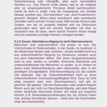
Diskriminierung oder Übergriffe, aber auch reproduktive
Arbeiten u.a.. Das Plenum sollte klären, daß es die Aufgabe
aller ist, emanzipatorische Prozesse direkt durchzusetzen.
Damit ist nicht in erster Linie die Anwendung von direkter
Gewalt, sondern das „Sich-kümmern“ und „Sich-Positionieren“
gemeint. Beispiel: Wenn jedes sexistische oder rassistische
Verhalten sofort auf den Protest vieler trifft und die Person oder
Gruppe, von der es ausgeht, kritisiert und zur Diskussion
gezwungen wird, wird ein solches Verhalten viel eher zu
verändern sein als dann, wenn solche Themen immer vertagt
und auf scheinbar wichtige Gremien verlagert werden.
5.3.4 Zusatz: Gleichberechtigung ist nicht Gleichmacherei
Menschen sind unterschiedlich und wollen es sein. Die
Unterschiede im Redeverhalten, in der Gestik, im Ausdruck, in
der Mimik beim Reden oder Zuhören - all das entsteht nicht nur
aus unterschiedlicher Neigung zur Dominanz, sondern auch
aus dem individuellen Willen. Ziel eines Gruppenprozesses
muß es sein, beides zu schaffen: Einerseits Autonomie und
Unterschiedlichkeit der Menschen zu achten, ja zu fördern im
Sinne einer Weiterentwicklung aller miteinander, aber in der
jeweiligen Einzigartigkeit. Gleichberechtigung als das andere
Ziel bedeutet, daß die Unterschiedlichkeit nicht zu einer
unterschiedlichen Durchsetzungsfähigkeit führt. Dazu ist nicht
nötig (sondern wäre eher Gleichmacherei), daß alle im
gleichen Stil agieren. Gleiche Redezeiten oder andere Regeln
führen auch gar nicht zur Gleichberechtigung, weil jede Regel
immer bestimmte Menschen fördert, die damit gut umgehen
können (z.B. Redezeitbeschränkungen die, die schnell reden
bzw. präzise formulieren können - meist also die Geschickten
unter den Dominanten).