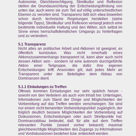
Autonomie, Gleichberechtigung, Streitkultur und Reflexion
stellen die Grundausrichtung der Entscheidungsfindung von
unten dar, auch wenn sie zum Teil auf völlig unterschiedlichen
Ebenen zu verorten sind. Transparenz läßt sich etwa bisweilen
schon durch technische Regelungen herstellen (siehe
folgende Tipps), Streitkultur und Reflexion verlangt jedoch eine
bestimmte individuelle Haltung und den Willen, sich selbst im
Sinne eines herrschaftsfeindlichen Umgangs zu hinterfragen
und zu verändern.
5.1 Transparenz
Nicht alles an politischer Arbeit und Aktionen ist geeignet, es
öffentlich kundzutun. Was nicht innerhalb eines
Aktionszusammenhangs transparent ist, kann aber auch nicht
dessen Aktion sein - sondern ist eine autonom durchgeführte
Aktion einer Teilgruppe, die dafür ihre eigenen
Entscheidungen trifft. Ansonsten gilt, daß jedes Mehr an
Transparenz unter den Beteiligten dem Abbau von
Dominanzen dient.
5.1.1 Einladungen zu Treffen
Oftmals kommen Einladungen nur sehr spärlich herum -
sowohl von den Verteilern als auch vom Inhalt her. Unterlagen,
Informationen zum Stand der Dinge und Möglichkeiten der
Vorbereitung auf das Treffen werden verschwiegen. Sie sind
nur einem nicht benannten Vorbereitungszirkel zugänglich, der
folglich deutlich bessere Möglichkeiten der Vorbereitung auf
Diskussionen, Entscheidungen oder auch Streitpunkte hat.
Dominanzabbau bedeutet, daß für alle auf dem Treffen
relevanten Punkte (soweit vorher bekannt) maximal
gleichberechtigte Möglichkeiten des Zugangs zu Informationen
und Vordiskussionen bestehen bzw. entwickelt werden.