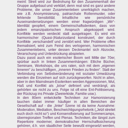
meint: Streit wird zur Bedrohung für den Zusammenhalt der
Gruppe aufgebaut und verklärt, denn real sind es ganz andere
Probleme, die unser Zusammenleben unerträglich machen,
wie z.B. Anonymisierung, patriarchale Rollenmuster, oder
fehlende Sensibilität. Inhaltliche wie persönliche
Auseinandersetzungen werden einer fragwürdigen „Wir“-
Identität geopfert, einem Gemeinschaftsdenken, dass von
jedem emanzipatorischen Anspruch abgekoppelt wird.
Konflikte werden verdeckt statt ausgetragen. Es wird ein
harmonischer (Quasi-)Naturzustand konstruiert, der durch
Konflikte ,verschandelt' und zerstört wird. Wer Probleme offen
thematisiert, wird zum Feind des verlogenen, harmonischen
Zusammenlebens, unter dessen Deckmantel sich Abzocke,
Verarschung und Unterdrückung abspielen.
Dazu passt auch ein esoterischer Boom seit Mitte der 70er,
spürbar auch in linken Zusammenhängen: Etliche Bücher,
Seminare, Workshops, die uns raten, sich mit dem „eigenen
Inneren“ zu beschäftigen, „inneren Frieden zu finden“. Statt der
Verbindung von Selbstveränderung mit sozialer Umwälzung
werden die Einzelnen auf sich zurückgeworfen. Nicht in allen,
aber in den Mainstream-Esoteriken werden Aggressionen, Wut,
Haß und Konflikt als „böse“ definiert und verdrängt, als
gehörten sie nicht zu uns. Folge ist oft eine Ent-Politisierung,
der Rückzug ins Private (Zweierkiste, Familie usw.).
In den 80ern entwickelte Techniken zur Hamonisierung
tauchen dabei immer häufiger in allen Bereichen der
Gesellschaft auf - die „linke“ Szene ist da keine Ausnahme:
Moderation, Mediation, Beschwichtigungsrhetorik („Jetzt streitet
euch doch nicht so“) und Konsensfixierung auf Sommercamps,
überregionalen Treffen und Plenas. Techniken, die längst zum
Repertoire moderner, demokratischer Herrschaftssicherung
gehören, d.h. von staatlicher Seite bewußt eingesetzt werden,