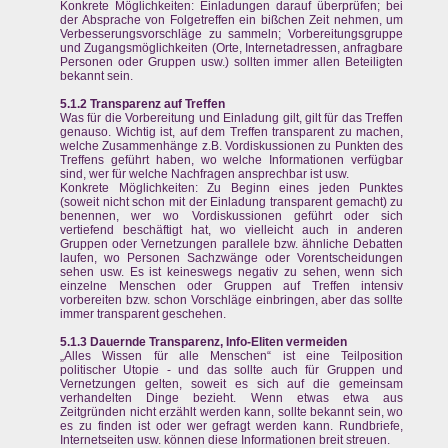
Konkrete Möglichkeiten: Einladungen darauf überprüfen; bei
der Absprache von Folgetreffen ein bißchen Zeit nehmen, um
Verbesserungsvorschläge zu sammeln; Vorbereitungsgruppe
und Zugangsmöglichkeiten (Orte, Internetadressen, anfragbare
Personen oder Gruppen usw.) sollten immer allen Beteiligten
bekannt sein.
5.1.2 Transparenz auf Treffen
Was für die Vorbereitung und Einladung gilt, gilt für das Treffen
genauso. Wichtig ist, auf dem Treffen transparent zu machen,
welche Zusammenhänge z.B. Vordiskussionen zu Punkten des
Treffens geführt haben, wo welche Informationen verfügbar
sind, wer für welche Nachfragen ansprechbar ist usw.
Konkrete Möglichkeiten: Zu Beginn eines jeden Punktes
(soweit nicht schon mit der Einladung transparent gemacht) zu
benennen, wer wo Vordiskussionen geführt oder sich
vertiefend beschäftigt hat, wo vielleicht auch in anderen
Gruppen oder Vernetzungen parallele bzw. ähnliche Debatten
laufen, wo Personen Sachzwänge oder Vorentscheidungen
sehen usw. Es ist keineswegs negativ zu sehen, wenn sich
einzelne Menschen oder Gruppen auf Treffen intensiv
vorbereiten bzw. schon Vorschläge einbringen, aber das sollte
immer transparent geschehen.
5.1.3 Dauernde Transparenz, Info-Eliten vermeiden
„Alles Wissen für alle Menschen“ ist eine Teilposition
politischer Utopie - und das sollte auch für Gruppen und
Vernetzungen gelten, soweit es sich auf die gemeinsam
verhandelten Dinge bezieht. Wenn etwas etwa aus
Zeitgründen nicht erzählt werden kann, sollte bekannt sein, wo
es zu finden ist oder wer gefragt werden kann. Rundbriefe,
Internetseiten usw. können diese Informationen breit streuen.