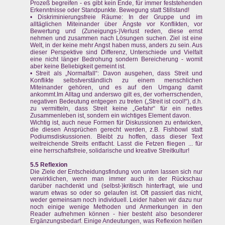
Prozeß begreifen - es gibt kein Ende, für immer feststehenden
Erkenntnisse oder Standpunkte. Bewegung statt Stillstand!
• Diskriminierungsfreie Räume: In der Gruppe und im
alltäglichen Miteinander über Ängste vor Konflikten, vor
Bewertung und (Zuneigungs-)Verlust reden, diese ernst
nehmen und zusammen nach Lösungen suchen. Ziel ist eine
Welt, in der keine mehr Angst haben muss, anders zu sein. Aus
dieser Perspektive sind Differenz, Unterschiede und Vielfalt
eine nicht länger Bedrohung sondern Bereicherung - womit
aber keine Beliebigkeit gemeint ist.
• Streit als „Normalfall“: Davon ausgehen, dass Streit und
Konflikte selbstverständlich zu einem menschlichen
Miteinander gehören, und es auf den Umgang damit
ankommt.Im Alltag und anderswo gilt es, der vorherrschenden,
negativen Bedeutung entgegen zu treten („Streit ist cool!“), d.h.
zu vermitteln, dass Streit keine „Gefahr“ für ein nettes
Zusammenleben ist, sondern ein wichtiges Element davon.
Wichtig ist, auch neue Formen für Diskussionen zu entwicken,
die diesen Ansprüchen gerecht werden, z.B. Fishbowl statt
Podiumsdiskussionen. Bleibt zu hoffen, dass dieser Text
weitreichende Streits entfacht. Lasst die Fetzen fliegen ... für
eine herrschaftsfreie, solidarische und kreative Streitkultur!
5.5 Reflexion
Die Ziele der Entscheidungsfindung von unten lassen sich nur
verwirklichen, wenn man immer auch in der Rückschau
darüber nachdenkt und (selbst-)kritisch hinterfragt, wie und
warum etwas so oder so gelaufen ist. Oft passiert das nicht,
weder gemeinsam noch individuell. Leider haben wir dazu nur
noch einige wenige Methoden und Anmerkungen in den
Reader aufnehmen können - hier besteht also besonderer
Ergänzungsbedarf. Einige Andeutungen, was Reflexion heißen