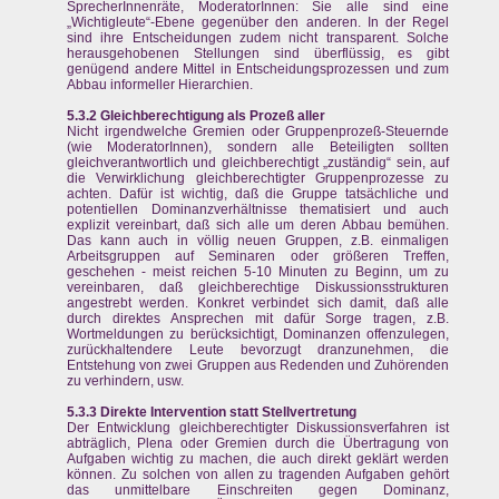
SprecherInnenräte, ModeratorInnen: Sie alle sind eine
„Wichtigleute“-Ebene gegenüber den anderen. In der Regel
sind ihre Entscheidungen zudem nicht transparent. Solche
herausgehobenen Stellungen sind überflüssig, es gibt
genügend andere Mittel in Entscheidungsprozessen und zum
Abbau informeller Hierarchien.
5.3.2 Gleichberechtigung als Prozeß aller
Nicht irgendwelche Gremien oder Gruppenprozeß-Steuernde
(wie ModeratorInnen), sondern alle Beteiligten sollten
gleichverantwortlich und gleichberechtigt „zuständig“ sein, auf
die Verwirklichung gleichberechtigter Gruppenprozesse zu
achten. Dafür ist wichtig, daß die Gruppe tatsächliche und
potentiellen Dominanzverhältnisse thematisiert und auch
explizit vereinbart, daß sich alle um deren Abbau bemühen.
Das kann auch in völlig neuen Gruppen, z.B. einmaligen
Arbeitsgruppen auf Seminaren oder größeren Treffen,
geschehen - meist reichen 5-10 Minuten zu Beginn, um zu
vereinbaren, daß gleichberechtige Diskussionsstrukturen
angestrebt werden. Konkret verbindet sich damit, daß alle
durch direktes Ansprechen mit dafür Sorge tragen, z.B.
Wortmeldungen zu berücksichtigt, Dominanzen offenzulegen,
zurückhaltendere Leute bevorzugt dranzunehmen, die
Entstehung von zwei Gruppen aus Redenden und Zuhörenden
zu verhindern, usw.
5.3.3 Direkte Intervention statt Stellvertretung
Der Entwicklung gleichberechtigter Diskussionsverfahren ist
abträglich, Plena oder Gremien durch die Übertragung von
Aufgaben wichtig zu machen, die auch direkt geklärt werden
können. Zu solchen von allen zu tragenden Aufgaben gehört
das unmittelbare Einschreiten gegen Dominanz,