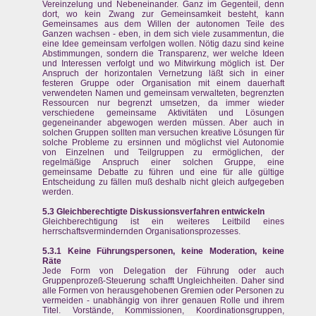
Vereinzelung und Nebeneinander. Ganz im Gegenteil, denn
dort, wo kein Zwang zur Gemeinsamkeit besteht, kann
Gemeinsames aus dem Willen der autonomen Teile des
Ganzen wachsen - eben, in dem sich viele zusammentun, die
eine Idee gemeinsam verfolgen wollen. Nötig dazu sind keine
Abstimmungen, sondern die Transparenz, wer welche Ideen
und Interessen verfolgt und wo Mitwirkung möglich ist. Der
Anspruch der horizontalen Vernetzung läßt sich in einer
festeren Gruppe oder Organisation mit einem dauerhaft
verwendeten Namen und gemeinsam verwalteten, begrenzten
Ressourcen nur begrenzt umsetzen, da immer wieder
verschiedene gemeinsame Aktivitäten und Lösungen
gegeneinander abgewogen werden müssen. Aber auch in
solchen Gruppen sollten man versuchen kreative Lösungen für
solche Probleme zu ersinnen und möglichst viel Autonomie
von Einzelnen und Teilgruppen zu ermöglichen, der
regelmäßige Anspruch einer solchen Gruppe, eine
gemeinsame Debatte zu führen und eine für alle gültige
Entscheidung zu fällen muß deshalb nicht gleich aufgegeben
werden.
5.3 Gleichberechtigte Diskussionsverfahren entwickeln
Gleichberechtigung ist ein weiteres Leitbild eines
herrschaftsvermindernden Organisationsprozesses.
5.3.1 Keine Führungspersonen, keine Moderation, keine
Räte
Jede Form von Delegation der Führung oder auch
Gruppenprozeß-Steuerung schafft Ungleichheiten. Daher sind
alle Formen von herausgehobenen Gremien oder Personen zu
vermeiden - unabhängig von ihrer genauen Rolle und ihrem
Titel. Vorstände, Kommissionen, Koordinationsgruppen,