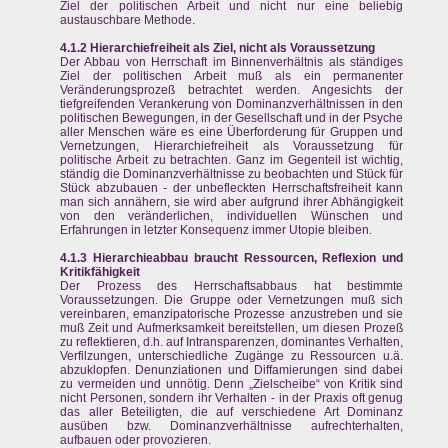
Ziel der politischen Arbeit und nicht nur eine beliebig
austauschbare Methode.
4.1.2 Hierarchiefreiheit als Ziel, nicht als Voraussetzung
Der Abbau von Herrschaft im Binnenverhältnis als ständiges
Ziel der politischen Arbeit muß als ein permanenter
Veränderungsprozeß betrachtet werden. Angesichts der
tiefgreifenden Verankerung von Dominanzverhältnissen in den
politischen Bewegungen, in der Gesellschaft und in der Psyche
aller Menschen wäre es eine Überforderung für Gruppen und
Vernetzungen, Hierarchiefreiheit als Voraussetzung für
politische Arbeit zu betrachten. Ganz im Gegenteil ist wichtig,
ständig die Dominanzverhältnisse zu beobachten und Stück für
Stück abzubauen - der unbefleckten Herrschaftsfreiheit kann
man sich annähern, sie wird aber aufgrund ihrer Abhängigkeit
von den veränderlichen, individuellen Wünschen und
Erfahrungen in letzter Konsequenz immer Utopie bleiben.
4.1.3 Hierarchieabbau braucht Ressourcen, Reflexion und
Kritikfähigkeit
Der Prozess des Herrschaftsabbaus hat bestimmte
Voraussetzungen. Die Gruppe oder Vernetzungen muß sich
vereinbaren, emanzipatorische Prozesse anzustreben und sie
muß Zeit und Aufmerksamkeit bereitstellen, um diesen Prozeß
zu reflektieren, d.h. auf Intransparenzen, dominantes Verhalten,
Verfilzungen, unterschiedliche Zugänge zu Ressourcen u.ä.
abzuklopfen. Denunziationen und Diffamierungen sind dabei
zu vermeiden und unnötig. Denn „Zielscheibe“ von Kritik sind
nicht Personen, sondern ihr Verhalten - in der Praxis oft genug
das aller Beteiligten, die auf verschiedene Art Dominanz
ausüben bzw. Dominanzverhältnisse aufrechterhalten,
aufbauen oder provozieren.