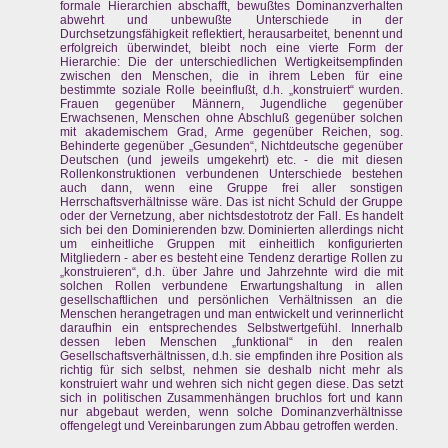
formale Hierarchien abschafft, bewußtes Dominanzverhalten
abwehrt und unbewußte Unterschiede in der
Durchsetzungsfähigkeit reflektiert, herausarbeitet, benennt und
erfolgreich überwindet, bleibt noch eine vierte Form der
Hierarchie: Die der unterschiedlichen Wertigkeitsempfinden
zwischen den Menschen, die in ihrem Leben für eine
bestimmte soziale Rolle beeinflußt, d.h. „konstruiert“ wurden.
Frauen gegenüber Männern, Jugendliche gegenüber
Erwachsenen, Menschen ohne Abschluß gegenüber solchen
mit akademischem Grad, Arme gegenüber Reichen, sog.
Behinderte gegenüber „Gesunden“, Nichtdeutsche gegenüber
Deutschen (und jeweils umgekehrt) etc. - die mit diesen
Rollenkonstruktionen verbundenen Unterschiede bestehen
auch dann, wenn eine Gruppe frei aller sonstigen
Herrschaftsverhältnisse wäre. Das ist nicht Schuld der Gruppe
oder der Vernetzung, aber nichtsdestotrotz der Fall. Es handelt
sich bei den Dominierenden bzw. Dominierten allerdings nicht
um einheitliche Gruppen mit einheitlich konfigurierten
Mitgliedern - aber es besteht eine Tendenz derartige Rollen zu
„konstruieren“, d.h. über Jahre und Jahrzehnte wird die mit
solchen Rollen verbundene Erwartungshaltung in allen
gesellschaftlichen und persönlichen Verhältnissen an die
Menschen herangetragen und man entwickelt und verinnerlicht
daraufhin ein entsprechendes Selbstwertgefühl. Innerhalb
dessen leben Menschen „funktional“ in den realen
Gesellschaftsverhältnissen, d.h. sie empfinden ihre Position als
richtig für sich selbst, nehmen sie deshalb nicht mehr als
konstruiert wahr und wehren sich nicht gegen diese. Das setzt
sich in politischen Zusammenhängen bruchlos fort und kann
nur abgebaut werden, wenn solche Dominanzverhältnisse
offengelegt und Vereinbarungen zum Abbau getroffen werden.