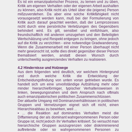
Es ist ein emanzipatorischer Prozess, zu lernen und zu üben,
Kritik am eigenen Verhalten oder der eigenen Arbeit aushalten
zu können, also Kritik nicht als Urteil über die (eigene) Person
mißzuverstehen. Da aber eine solche Kritikfähigkeit nicht
vorausgesetzt werden kann, muß bei der Formulierung von
Kritik auch darauf geachtet werden, daß der Lernprozesses
nicht durch eine persönliche Verletzungen des Gegenübers
behindert wird. Es gilt, sensibel und einfühlsam, also
freundschaftlich mit anderen umzugehen und den Beteiligten
Wertschätzung und Respekt entgegen zu bringen, ohne jedoch
auf die Kritik zu verzichten - eine notwendige Gradwanderung.
Wenn die Zusammenarbeit mit einer Person überhaupt nicht
mehr gewünscht ist, sollte dies direkt gegenüber dieser Person
thematisiert werden, anstatt diesen Wunsch durch
unterschwellig ausgrenzendes Verhalten zu realisieren.
4.2 Hindernisse und Holzwege
Aus dem folgenden wird deutlich, vor welchem Hintergrund
und durch welche Kritik die Entwicklung der
Entscheidungsfindung von unten voran getrieben wurde. Es
handelt sich um eine unvollständige Aufzählung mehr oder
minder hierarchieförmiger, typischer Verhaltensweisen in
linken, bewegungsnahen und dem Anspruch nach oftmals
auch emanzipatorischen politischen Zusammenschlüssen.
Der aktuelle Umgang mit Dominanzverhältnissen in politischen
Gruppen und Vernetzungen eignet sich oft nicht, einen
Hierarchieabbau zu bewirken, weil ...
• ... die Reaktion auf dominantes Verhalten meist die
Diffamierung der als dominant wahrgenommenen Person oder
Gruppe ist, nicht jedoch ihr Verhalten kritisiert. So versucht man
hierarchische Gruppen auszugrenzen oder diskriminierend
auftretende oder so wahrgenommenen Personen zu