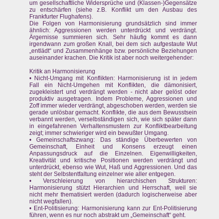
um gesellschaftliche Widersprüche und (Klassen-)Gegensätze
zu entschärfen (siehe z.B. Konflikt um den Ausbau des
Frankfurter Flughafens).
Die Folgen von Harmonisierung grundsätzlich sind immer
ähnlich: Aggressionen werden unterdrückt und verdrängt.
Ärgernisse summieren sich. Sehr häufig kommt es dann
irgendwann zum großen Knall, bei dem sich aufgestaute Wut
„entlädt“ und Zusammenhänge bzw. persönliche Beziehungen
auseinander krachen. Die Kritik ist aber noch weitergehender:
Kritik an Harmonisierung
• Nicht-Umgang mit Konflikten: Harmonisierung ist in jedem
Fall ein Nicht-Umgehen mit Konflikten, die dämonisiert,
zugekleistert und verdrängt werden - nicht aber gelöst oder
produktiv ausgetragen. Indem Probleme, Aggressionen und
Zoff immer wieder verdrängt, abgeschoben werden, werden sie
gerade unlösbar gemacht. Konflikte, die aus dem Bewusstsein
verbannt werden, verselbständigen sich, wie sich später dann
in eingefahrenen Verhaltensmustern zur Konfliktbearbeitung
zeigt; immer schwieriger wird ein bewußter Umgang.
• Gemeinschaftszwang: Das ständige Überbewerten von
Gemeinschaft, Einheit und Konsens erzeugt einen
Anpassungsdruck auf die Einzelnen. Eigenwilligkeiten,
Kreativität und kritische Positionen werden verdrängt und
unterdrückt, ebenso wie Wut, Haß und Aggressionen. Und das
steht der Selbstentfaltung einzelner wie aller entgegen.
• Verschleierung von hierarchischen Strukturen:
Harmonisierung stützt Hierarchien und Herrschaft, weil sie
nicht mehr thematisiert werden (dadurch logischerweise aber
nicht wegfallen).
• Ent-Politisierung: Harmonisierung kann zur Ent-Politisierung
führen, wenn es nur noch abstrakt um „Gemeinschaft“ geht.