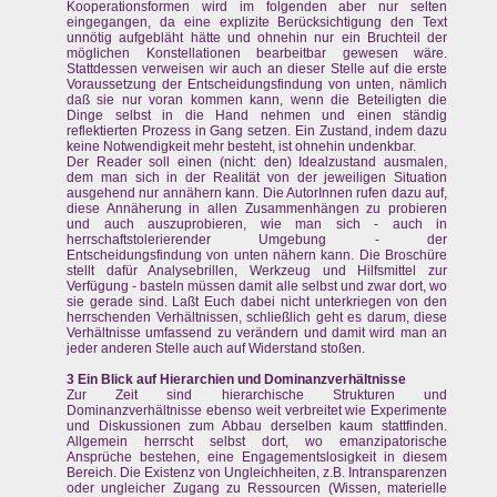
Kooperationsformen wird im folgenden aber nur selten
eingegangen, da eine explizite Berücksichtigung den Text
unnötig aufgebläht hätte und ohnehin nur ein Bruchteil der
möglichen Konstellationen bearbeitbar gewesen wäre.
Stattdessen verweisen wir auch an dieser Stelle auf die erste
Voraussetzung der Entscheidungsfindung von unten, nämlich
daß sie nur voran kommen kann, wenn die Beteiligten die
Dinge selbst in die Hand nehmen und einen ständig
reflektierten Prozess in Gang setzen. Ein Zustand, indem dazu
keine Notwendigkeit mehr besteht, ist ohnehin undenkbar.
Der Reader soll einen (nicht: den) Idealzustand ausmalen,
dem man sich in der Realität von der jeweiligen Situation
ausgehend nur annähern kann. Die AutorInnen rufen dazu auf,
diese Annäherung in allen Zusammenhängen zu probieren
und auch auszuprobieren, wie man sich - auch in
herrschaftstolerierender Umgebung - der
Entscheidungsfindung von unten nähern kann. Die Broschüre
stellt dafür Analysebrillen, Werkzeug und Hilfsmittel zur
Verfügung - basteln müssen damit alle selbst und zwar dort, wo
sie gerade sind. Laßt Euch dabei nicht unterkriegen von den
herrschenden Verhältnissen, schließlich geht es darum, diese
Verhältnisse umfassend zu verändern und damit wird man an
jeder anderen Stelle auch auf Widerstand stoßen.
3 Ein Blick auf Hierarchien und Dominanzverhältnisse
Zur Zeit sind hierarchische Strukturen und
Dominanzverhältnisse ebenso weit verbreitet wie Experimente
und Diskussionen zum Abbau derselben kaum stattfinden.
Allgemein herrscht selbst dort, wo emanzipatorische
Ansprüche bestehen, eine Engagementslosigkeit in diesem
Bereich. Die Existenz von Ungleichheiten, z.B. Intransparenzen
oder ungleicher Zugang zu Ressourcen (Wissen, materielle