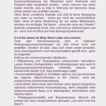
Auseinandersetzung der Menschen kann Harmonie und
Einigkeit aktiv hergestellt werden - wenn mensch das denn
haben möchte, was ja total in Ordnung ist! Harmonie muss
immer wieder neu erstritten werden ...
Ohne Streit, inhaltliche Debatte und Zoff ist keine Bewegung
von unten zu machen - schon gar nicht die herrschaftsfreie
Welt. Streit ist keine Bedrohung für ein nettes Miteinander,
sondern ein wichtiger Teil davon - ohne den eine als „Frieden“
getarnte Langeweile droht. Nun, hört sich ja vielleicht ganz nett
an - doch nun ein Blick auf linke Bewegungsüberreste:
5.4.4 Die Steine im Weg: Wenn Linke sich streiten
Trotz aller Harmoniesierung wird in radikalen
Bewegungszusammenhängen zur Zeit immer noch viel
gestritten. Deutlich ist aber, dass sich meist weder produktiv,
noch emanzipatorisch noch freundschaftlich gezofft wird - ganz
im Gegenteil.
Kritik an der vorherrschenden Streitkultur ...
• Diffamierung und Reproduktion patriarchalen Verhaltens:
Lautes Reden, Drohgebärden und Beleidigungen sind auch in
Bewegungszusammenhängen verbreitet, ebenso wie
patriarchale Muster (z.B. Sieg-Niederlage-Logik).
• Herrschaftsförmigkeit: In Konflikten geht es um das Absichern
der eigenen (Macht-)Position in der „Szene“, nicht der
solidarischen Auseinandersetzung.
• nicht direkt: Streit hinter dem Rücken (also typisch bürgerlich)
oder/und vollkommene Anonymisierung, wenn Debatten eine
entpersonalisierte Basis (z.B. Mailinglisten, Internetforen oder
Interim) haben.
• Pädagogenmentalität und Besserwisserei: Mensch will
andere von oben herab belehren (Beispiel: „Lies doch erst mal
Marx!“).