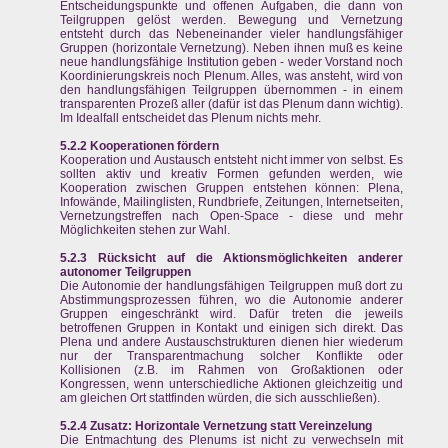
Entscheidungspunkte und offenen Aufgaben, die dann von
Teilgruppen gelöst werden. Bewegung und Vernetzung
entsteht durch das Nebeneinander vieler handlungsfähiger
Gruppen (horizontale Vernetzung). Neben ihnen muß es keine
neue handlungsfähige Institution geben - weder Vorstand noch
Koordinierungskreis noch Plenum. Alles, was ansteht, wird von
den handlungsfähigen Teilgruppen übernommen - in einem
transparenten Prozeß aller (dafür ist das Plenum dann wichtig).
Im Idealfall entscheidet das Plenum nichts mehr.
5.2.2 Kooperationen fördern
Kooperation und Austausch entsteht nicht immer von selbst. Es
sollten aktiv und kreativ Formen gefunden werden, wie
Kooperation zwischen Gruppen entstehen können: Plena,
Infowände, Mailinglisten, Rundbriefe, Zeitungen, Internetseiten,
Vernetzungstreffen nach Open-Space - diese und mehr
Möglichkeiten stehen zur Wahl.
5.2.3 Rücksicht auf die Aktionsmöglichkeiten anderer
autonomer Teilgruppen
Die Autonomie der handlungsfähigen Teilgruppen muß dort zu
Abstimmungsprozessen führen, wo die Autonomie anderer
Gruppen eingeschränkt wird. Dafür treten die jeweils
betroffenen Gruppen in Kontakt und einigen sich direkt. Das
Plena und andere Austauschstrukturen dienen hier wiederum
nur der Transparentmachung solcher Konflikte oder
Kollisionen (z.B. im Rahmen von Großaktionen oder
Kongressen, wenn unterschiedliche Aktionen gleichzeitig und
am gleichen Ort stattfinden würden, die sich ausschließen).
5.2.4 Zusatz: Horizontale Vernetzung statt Vereinzelung
Die Entmachtung des Plenums ist nicht zu verwechseln mit