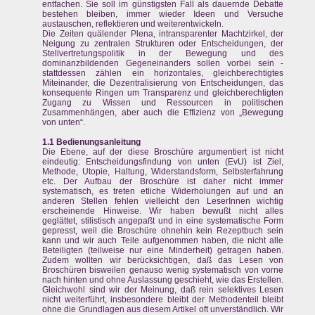
entfachen. Sie soll im günstigsten Fall als dauernde Debatte
bestehen bleiben, immer wieder Ideen und Versuche
austauschen, reflektieren und weiterentwickeln.
Die Zeiten quälender Plena, intransparenter Machtzirkel, der
Neigung zu zentralen Strukturen oder Entscheidungen, der
Stellvertretungspolitik in der Bewegung und des
dominanzbildenden Gegeneinanders sollen vorbei sein -
stattdessen zählen ein horizontales, gleichberechtigtes
Miteinander, die Dezentralisierung von Entscheidungen, das
konsequente Ringen um Transparenz und gleichberechtigten
Zugang zu Wissen und Ressourcen in politischen
Zusammenhängen, aber auch die Effizienz von „Bewegung
von unten“.
1.1 Bedienungsanleitung
Die Ebene, auf der diese Broschüre argumentiert ist nicht
eindeutig: Entscheidungsfindung von unten (EvU) ist Ziel,
Methode, Utopie, Haltung, Widerstandsform, Selbsterfahrung
etc. Der Aufbau der Broschüre ist daher nicht immer
systematisch, es treten etliche Widerholungen auf und an
anderen Stellen fehlen vielleicht den LeserInnen wichtig
erscheinende Hinweise. Wir haben bewußt nicht alles
geglättet, stilistisch angepaßt und in eine systematische Form
gepresst, weil die Broschüre ohnehin kein Rezeptbuch sein
kann und wir auch Teile aufgenommen haben, die nicht alle
Beteiligten (teilweise nur eine Minderheit) getragen haben.
Zudem wollten wir berücksichtigen, daß das Lesen von
Broschüren bisweilen genauso wenig systematisch von vorne
nach hinten und ohne Auslassung geschieht, wie das Erstellen.
Gleichwohl sind wir der Meinung, daß rein selektives Lesen
nicht weiterführt, insbesondere bleibt der Methodenteil bleibt
ohne die Grundlagen aus diesem Artikel oft unverständlich. Wir