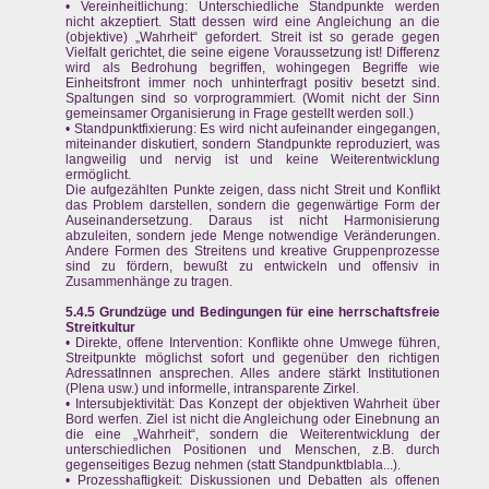
• Vereinheitlichung: Unterschiedliche Standpunkte werden
nicht akzeptiert. Statt dessen wird eine Angleichung an die
(objektive) „Wahrheit“ gefordert. Streit ist so gerade gegen
Vielfalt gerichtet, die seine eigene Voraussetzung ist! Differenz
wird als Bedrohung begriffen, wohingegen Begriffe wie
Einheitsfront immer noch unhinterfragt positiv besetzt sind.
Spaltungen sind so vorprogrammiert. (Womit nicht der Sinn
gemeinsamer Organisierung in Frage gestellt werden soll.)
• Standpunktfixierung: Es wird nicht aufeinander eingegangen,
miteinander diskutiert, sondern Standpunkte reproduziert, was
langweilig und nervig ist und keine Weiterentwicklung
ermöglicht.
Die aufgezählten Punkte zeigen, dass nicht Streit und Konflikt
das Problem darstellen, sondern die gegenwärtige Form der
Auseinandersetzung. Daraus ist nicht Harmonisierung
abzuleiten, sondern jede Menge notwendige Veränderungen.
Andere Formen des Streitens und kreative Gruppenprozesse
sind zu fördern, bewußt zu entwickeln und offensiv in
Zusammenhänge zu tragen.
5.4.5 Grundzüge und Bedingungen für eine herrschaftsfreie
Streitkultur
• Direkte, offene Intervention: Konflikte ohne Umwege führen,
Streitpunkte möglichst sofort und gegenüber den richtigen
AdressatInnen ansprechen. Alles andere stärkt Institutionen
(Plena usw.) und informelle, intransparente Zirkel.
• Intersubjektivität: Das Konzept der objektiven Wahrheit über
Bord werfen. Ziel ist nicht die Angleichung oder Einebnung an
die eine „Wahrheit“, sondern die Weiterentwicklung der
unterschiedlichen Positionen und Menschen, z.B. durch
gegenseitiges Bezug nehmen (statt Standpunktblabla...).
• Prozesshaftigkeit: Diskussionen und Debatten als offenen