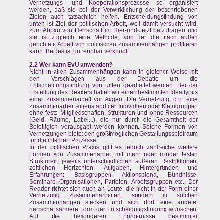
Vernetzungs- und Kooperationsprozesse so organisiert
werden, daß sie bei der Verwirklichung der beschriebenen
Zielen auch tatsächlich helfen. Entscheidungsfindung von
unten ist Ziel der politischen Arbeit, weil damit versucht wird,
zum Abbau von Herrschaft im Hier-und-Jetzt beizutragen und
sie ist zugleich eine Methode, von der die nach außen
gerichtete Arbeit von politischen Zusammenhängen profitieren
kann. Beides ist untrennbar verknüpft.
2.2 Wer kann EvU anwenden?
Nicht in allen Zusammenhängen kann in gleicher Weise mit
den Vorschlägen aus der Debatte um die
Entscheidungsfindung von unten gearbeitet werden. Bei der
Erstellung des Readers hatten wir einen bestimmten Idealtypus
einer Zusammenarbeit vor Augen: Die Vernetzung, d.h. eine
Zusammenarbeit eigenständiger Individuen oder Kleingruppen
ohne feste Mitgliedschaften, Strukturen und ohne Ressourcen
(Geld, Räume, Label...), die nur durch die Gesamtheit der
Beteiligten verausgabt werden können. Solche Formen von
Vernetzungen bietet den größtmöglichen Gestaltungsspielraum
für die internen Prozesse.
In der politischen Praxis gibt es jedoch zahlreiche weitere
Formen von Zusammenarbeit mit mehr oder minder festen
Strukturen, jeweils unterschiedlichen äußeren Restriktionen,
zeitlichen Horizonten, Aufgaben, Hintergründen und
Erfahrungen: Basisgruppen, Aktionsplena, Bündnisse,
Seminare, Organisationen, Parteien, Arbeitsgruppen etc.. Der
Reader richtet sich auch an Leute, die nicht in der Form einer
Vernetzung zusammenarbeiten, sondern in solchen
Zusammenhängen stecken und sich dort eine andere,
herrschaftsärmere Form der Entscheidungsfindung wünschen.
Auf die besonderen Erfordernisse bestimmter