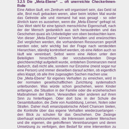
3.2.5 Die „Meta-Ebene“ ... oft unerreichte CheckerInnen-
Rolle
Eine Aktion läuft, ein Zentrum will organisiert sein, das Geld ist
alle, Brot muß gebacken weren, aber beim letzten Mal wurde
das Getreide alle und niemand hat was gesagt - so oder
ähnlich kann es aussehen, wenn die „Meta-Ebene“ gefragt ist.
Das Wort steht für eine typisch menschliche Eigenschaft, nach
der der Mensch gedanklich aus sich heraustreten und das
Geschehen quasi als Unbeteiligter von oben beobachten kann.
Von dieser „Meta-Ebene“ können Verhalten und erwünschtes
Ziel verglichen werden, die vorhandenen Ressourcen geprüft
werden oder, sehr wichtig bei der Frage nach versteckten
Hierarchien, ständig kontrolliert werden, ob eine Aktion auch so
läuft wie vereinbart. Selbst wenn eine Aktion unter den
Beteiligten hinsichtlich der vorzubereitenden Dinge
gleichberechtigt aufgeteilt wurde, entstehen Dominanzen meist
dadurch, daß nicht alle, sondern nur Einzelne (meist sogar nur
eine Person) und immer dieselben darauf achten, ob eigentlich
alles klappt, ob alle ihre zugesagten Sachen machen usw.
Die „Meta-Ebene“ für eigenes Verhalten zu erreichen, wird in
der normalen gesellschaftlichen Zurichtung systematisch
unterbunden. Was würde schon geschehen, wenn Kinder
anfangen, die Situation in der Familie oder die erzieherischen
Maßnahmen der Eltern, Verwandten oder anderen auf ihren
Sinn zu hinterfragen. Oder dort bzw. in der Schule die
Gesamtsituation, die Ziele von Ausbildung, Lernen, Noten oder
Strafen. Daher muß emanzipatorische Arbeit Chancen bieten,
die Kontrolle über das eigene Verhalten wiederzuerlangen -
den Blick zu schulen für das Geschehen. Die Zwänge
überhaupt wahrzunehmen, die Interessen anderer Menschen
und die eigenen, die getroffenen Vereinbarungen und deren
Umsetzung zu verfolgen, den Bedarf für eine Intervention zu