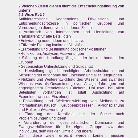
2 Welchen Zielen dienen dient die Entscheidungsfindung von
unten?
2.1 Wozu EvU?
Antihierarchische Kooperations-, Diskussions- und
Entscheidungsprozesse in politischen Gruppen und
Vernetzungen dienen verschiedenen Zielen:
• Austausch von Informationen und Herstellung von
Transparenz für alle Beteiligten
• Entwicklung neuer Ideen und Initiative
• Effiziente Planung konkreter Aktivitäten
• Erarbeitung und Bestimmung politischer Positionen
• Reflexionen, Analysen, Auswertungen
• Stärkung der Handlungsfähigkeit der konkret handelnden
Gruppen
• Gegenseitige Unterstützung und Solidarität
• Herstellung gleichberechtigter Arbeitsstrukturen und
Sicherung der Autonomie der Einzelnen und aller Teilgruppen
• Nutzung und Weiterentwicklung des Wissens, und zwar des
Wissens, was als Gesamtmenge von Alltagserfahrungen und
angeeignetem Fremdwissen (Büchern, Uni usw.) bei allen
Beteiligten vorhanden ist (statt Ausrichtung auf
ExpertInnenwissen Einzelner)
• Entwicklung und Weiterentwicklung von Methoden zu
Informationsaustausch, Gruppenprozessen, Aktionsplanung
und Reflexion/Auswertung
• Förderung der Kreativität bei der Suche nach
Problemlösungen und Ideen
• Veränderung der gesellschaftlichen Dominanz- und
Zwangsverhältnisse für die eigene Gruppe bzw. das
Individuum, dem direkten Umfeld und überall.
Damit diese Ziele erreicht werden können, müssen