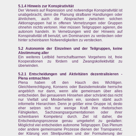
5.1.4 Hinweis zur Konspirativität
Der Verweis auf Repression und notwendige Konspirativität ist
unabgebracht, denn die Planung strafbarer Handlungen oder
ähnlichem, auch die Absprachen zwischen solchen
Aktionsgruppen hat in offenen Vernetzungen oder Gruppen
ohnehin nichts verloren. Hier müssen Teilgruppen agieren, die
autonom handeln. In Vernetzungen wird der Hinweis auf
Konspirativität oft benutzt, um Dominanzen zu verdecken oder
hinter scheinbaren Notwendigkeiten zu verstecken.
5.2 Autonomie der Einzelnen und der Teilgruppen, keine
Abstimmung aller
Ein weiteres Leitbild herrschaftsarmen Vorgehens ist, freie
Kooperationen zu fördern und Zwangskollektivität zu
überwinden.
5.2.1 Entscheidungen und Aktivitäten dezentralisieren -
Plena entmachten
Plena haben oft den Hauch des Wichtigen.
Gleichberechtigung, Konsens oder Basisdemokratie herrsche
angeblich nur dann, wenn alle gemeinsam über alles
entscheiden. Bei genauerem Hinsehen aber schränkt das nicht
nur Vielfalt und Minderheiten ein, sondern stärkt auch
informelle Hierarchien. Denn je größer eine Gruppe ist, desto
eher setzen sich nur wenige Kraft ihre rhetorischen
Fähigkeiten, Sachzwangsargumentationen oder ihrer
scheinbaren Kompetenz durch. Ziel ist daher, die
Entscheidungsprozesse genau umgekehrt zu gestalten:
Möglichst viel entscheiden autonome Teilgruppen. Das Plenum
oder andere gemeinsame Prozesse dienen der Transparenz,
der Klärung von Streitpunkten und der Formulierung der