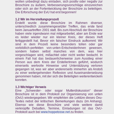
wollen unbedingt dazu einladen, sich positiv oder negativ zur
Broschüre zu äußern, Verbesserungsvorschläge einzureichen
oder sich an der Fortentwicklung der Broschüre zu beteiligen.
Die Erforschung der EvU hat erst begonnen!
1.2 Wir im Herstellungsprozeß
Erstellt wurde diese Broschüre im Rahmen diverser,
unterschiedlich zusammengesetzter Treffen, das erste fand
beim Januartreffen 2001 statt. Bis zum Abschluß der Broschüre
haben viele irgendwann mal mitgearbeitet, aber am Ende war
es leider wieder nur ein kleiner Kreis, der dieses Heft
fertiggestellt hat. Bevor ein falscher Eindruck aufkommt: Wir
sind in dem Prozeß keine besonders tollen oder gar
vorbildlich-perfekten von-unten-EntscheiderInnen gewesen,
sondern haben selbst manches von dem, was hier
vorgeschlagen wird, mißachtet oder nicht weiter bedacht. In
einem Fall hat das bedauerlicherweise zum Ausstieg einer
Person aus dem Kreis der ErstellerInnen geführt, wodurch
einerseits wertvolle Hinweise und Unterstützung verloren
gegangen ist, was wir aber andererseits immerhin als Anstoß
zu einer weitergehenden Reflexion und Auseinandersetzung
genommen haben, mit der sich die Beteiligten weiterentwickeln
konnten.
1.3 Wichtiger Verweis
Eine „Schwester- oder sogar Mutterdiskussion“ dieser
Broschüre ist in dem Protokoll zur Organisierung von unten
(OvU) wiedergegeben. Wir empfehlen die Lektüre dieses Ovu-
Textes nebst der kritischen Bemerkungen dazu (im Anhang).
Ebenso wie diese Broschüre und viele weitere damit
verknüpfte Debatten, Termine, Einladungen ist das OvU-
Protokoll auch bei
www.hoppetosse.net
zu finden.