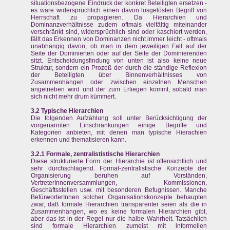
situationsbezogene Eindruck der konkret Beteiligten ersetzen -
es wäre widersprüchlich einen davon losgelösten Begriff von
Herrschaft zu propagieren. Da Hierarchien und
Dominanzverhältnisse zudem oftmals vielfältig miteinander
verschränkt sind, widersprüchlich sind oder kaschiert werden,
fällt das Erkennen von Dominanzen nicht immer leicht - oftmals
unabhängig davon, ob man in dem jeweiligen Fall auf der
Seite der Dominierten oder auf der Seite der Dominierenden
sitzt. Entscheidungsfindung von unten ist also keine neue
Struktur, sondern ein Prozeß der durch die ständige Reflexion
der Beteiligten über Binnenverhältnisses von
Zusammenhängen oder zwischen einzelnen Menschen
angetrieben wird und der zum Erliegen kommt, sobald man
sich nicht mehr drum kümmert.
3.2 Typische Hierarchien
Die folgenden Aufzählung soll unter Berücksichtigung der
vorgenannten Einschränkungen einige Begriffe und
Kategorien anbieten, mit denen man typische Hierachien
erkennen und thematisieren kann.
3.2.1 Formale, zentralististische Hierarchien
Diese strukturierte Form der Hierarchie ist offensichtlich und
sehr durchschlagend. Formal-zentralistische Konzepte der
Organisierung beruhen auf Vorständen,
VertreterInnenversammlungen, Kommissionen,
Geschäftsstellen usw. mit besonderen Befugnissen. Manche
BefürworterInnen solcher Organisationskonzepte behaupten
zwar, daß formale Hierarchien transparenter seien als die in
Zusammenhängen, wo es keine formalen Hierarchien gibt,
aber das ist in der Regel nur die halbe Wahrheit. Tatsächlich
sind formale Hierarchien zumeist mit informellen