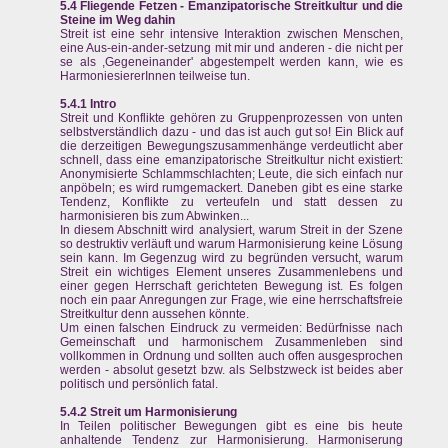
5.4 Fliegende Fetzen - Emanzipatorische Streitkultur und die
Steine im Weg dahin
Streit ist eine sehr intensive Interaktion zwischen Menschen,
eine Aus-ein-ander-setzung mit mir und anderen - die nicht per
se als ,Gegeneinander' abgestempelt werden kann, wie es
HarmoniesiererInnen teilweise tun.
5.4.1 Intro
Streit und Konflikte gehören zu Gruppenprozessen von unten
selbstverständlich dazu - und das ist auch gut so! Ein Blick auf
die derzeitigen Bewegungszusammenhänge verdeutlicht aber
schnell, dass eine emanzipatorische Streitkultur nicht existiert:
Anonymisierte Schlammschlachten; Leute, die sich einfach nur
anpöbeln; es wird rumgemackert. Daneben gibt es eine starke
Tendenz, Konflikte zu verteufeln und statt dessen zu
harmonisieren bis zum Abwinken...
In diesem Abschnitt wird analysiert, warum Streit in der Szene
so destruktiv verläuft und warum Harmonisierung keine Lösung
sein kann. Im Gegenzug wird zu begründen versucht, warum
Streit ein wichtiges Element unseres Zusammenlebens und
einer gegen Herrschaft gerichteten Bewegung ist. Es folgen
noch ein paar Anregungen zur Frage, wie eine herrschaftsfreie
Streitkultur denn aussehen könnte.
Um einen falschen Eindruck zu vermeiden: Bedürfnisse nach
Gemeinschaft und harmonischem Zusammenleben sind
vollkommen in Ordnung und sollten auch offen ausgesprochen
werden - absolut gesetzt bzw. als Selbstzweck ist beides aber
politisch und persönlich fatal.
5.4.2 Streit um Harmonisierung
In Teilen politischer Bewegungen gibt es eine bis heute
anhaltende Tendenz zur Harmonisierung. Harmoniserung