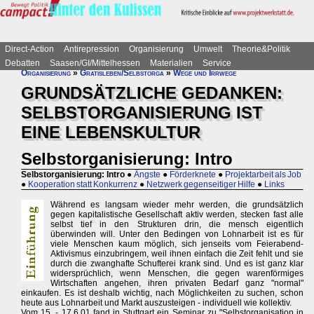
Direct-Action
Antirepression
Organisierung
Umwelt
Theorie&Politik
Debatten
Saasen/GI/Mittelhessen
Materialien
Service
Organisierung
»
Gratisleben/Selbstorga
»
Wege und Irrwege
GRUNDSÄTZLICHE GEDANKEN:
SELBSTORGANISIERUNG IST
EINE LEBENSKULTUR
Selbstorganisierung: Intro
Selbstorganisierung: Intro
●
Ängste
●
Förderknete
●
Projektarbeit als Job
●
Kooperation statt Konkurrenz
●
Netzwerk gegenseitiger Hilfe
●
Links
Während es langsam wieder mehr werden, die grundsätzlich
gegen kapitalistische Gesellschaft aktiv werden, stecken fast alle
selbst tief in den Strukturen drin, die mensch eigentlich
überwinden will. Unter den Bedingen von Lohnarbeit ist es für
viele Menschen kaum möglich, sich jenseits vom Feierabend-
Aktivismus einzubringem, weil ihnen einfach die Zeit fehlt und sie
durch die zwanghafte Schufterei krank sind. Und es ist ganz klar
widersprüchlich, wenn Menschen, die gegen warenförmiges
Wirtschaften angehen, ihren privaten Bedarf ganz "normal"
einkaufen. Es ist deshalb wichtig, nach Möglichkeiten zu suchen, schon
heute aus Lohnarbeit und Markt auszusteigen - individuell wie kollektiv.
Vom 15. - 17.6.01 fand in Stuttgart ein Seminar zu "Selbstorganisation in