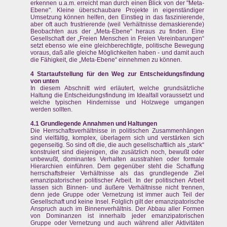
erkennen u.a.m. erreicht man durch einen Blick von der "Meta-
Ebene". Kleine überschaubare Projekte in eigenständiger
Umsetzung können helfen, den Einstieg in das faszinierende,
aber oft auch frustrierende (weil Verhältnisse demaskierende)
Beobachten aus der „Meta-Ebene“ heraus zu finden. Eine
Gesellschaft der „Freien Menschen in Freien Vereinbarungen“
setzt ebenso wie eine gleichberechtigte, politische Bewegung
voraus, daß alle gleiche Möglichkeiten haben - und damit auch
die Fähigkeit, die „Meta-Ebene“ einnehmen zu können.
4 Startaufstellung für den Weg zur Entscheidungsfindung
von unten
In diesem Abschnitt wird erläutert, welche grundsätzliche
Haltung die Entscheidungsfindung im Idealfall voraussetzt und
welche typischen Hindernisse und Holzwege umgangen
werden sollten.
4.1 Grundlegende Annahmen und Haltungen
Die Herrschaftsverhältnisse in politischen Zusammenhängen
sind vielfältig, komplex, überlagern sich und verstärken sich
gegenseitig. So sind oft die, die auch gesellschaftlich als „stark“
konstruiert sind diejenigen, die zusätzlich noch, bewußt oder
unbewußt, dominantes Verhalten ausstrahlen oder formale
Hierarchien einführen. Dem gegenüber steht die Schaffung
herrschaftsfreier Verhältnisse als das grundlegende Ziel
emanzipatorischer politischer Arbeit. In der politischen Arbeit
lassen sich Binnen- und äußere Verhältnisse nicht trennen,
denn jede Gruppe oder Vernetzung ist immer auch Teil der
Gesellschaft und keine Insel. Folglich gilt der emanzipatorische
Anspruch auch im Binnenverhältnis. Der Abbau aller Formen
von Dominanzen ist innerhalb jeder emanzipatorischen
Gruppe oder Vernetzung und auch während aller Aktivitäten