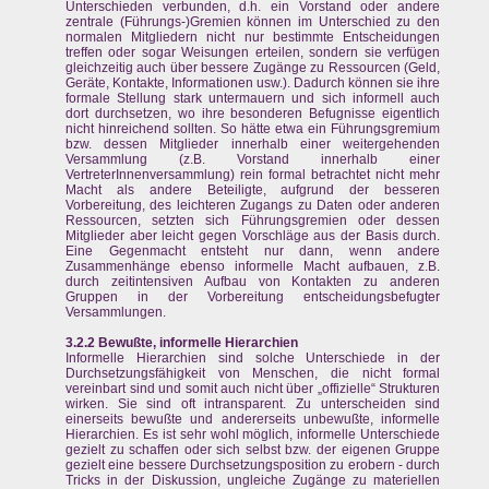
Unterschieden verbunden, d.h. ein Vorstand oder andere
zentrale (Führungs-)Gremien können im Unterschied zu den
normalen Mitgliedern nicht nur bestimmte Entscheidungen
treffen oder sogar Weisungen erteilen, sondern sie verfügen
gleichzeitig auch über bessere Zugänge zu Ressourcen (Geld,
Geräte, Kontakte, Informationen usw.). Dadurch können sie ihre
formale Stellung stark untermauern und sich informell auch
dort durchsetzen, wo ihre besonderen Befugnisse eigentlich
nicht hinreichend sollten. So hätte etwa ein Führungsgremium
bzw. dessen Mitglieder innerhalb einer weitergehenden
Versammlung (z.B. Vorstand innerhalb einer
VertreterInnenversammlung) rein formal betrachtet nicht mehr
Macht als andere Beteiligte, aufgrund der besseren
Vorbereitung, des leichteren Zugangs zu Daten oder anderen
Ressourcen, setzten sich Führungsgremien oder dessen
Mitglieder aber leicht gegen Vorschläge aus der Basis durch.
Eine Gegenmacht entsteht nur dann, wenn andere
Zusammenhänge ebenso informelle Macht aufbauen, z.B.
durch zeitintensiven Aufbau von Kontakten zu anderen
Gruppen in der Vorbereitung entscheidungsbefugter
Versammlungen.
3.2.2 Bewußte, informelle Hierarchien
Informelle Hierarchien sind solche Unterschiede in der
Durchsetzungsfähigkeit von Menschen, die nicht formal
vereinbart sind und somit auch nicht über „offizielle“ Strukturen
wirken. Sie sind oft intransparent. Zu unterscheiden sind
einerseits bewußte und andererseits unbewußte, informelle
Hierarchien. Es ist sehr wohl möglich, informelle Unterschiede
gezielt zu schaffen oder sich selbst bzw. der eigenen Gruppe
gezielt eine bessere Durchsetzungsposition zu erobern - durch
Tricks in der Diskussion, ungleiche Zugänge zu materiellen