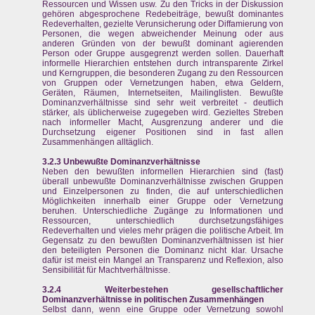
Ressourcen und Wissen usw. Zu den Tricks in der Diskussion
gehören abgesprochene Redebeiträge, bewußt dominantes
Redeverhalten, gezielte Verunsicherung oder Diffamierung von
Personen, die wegen abweichender Meinung oder aus
anderen Gründen von der bewußt dominant agierenden
Person oder Gruppe ausgegrenzt werden sollen. Dauerhaft
informelle Hierarchien entstehen durch intransparente Zirkel
und Kerngruppen, die besonderen Zugang zu den Ressourcen
von Gruppen oder Vernetzungen haben, etwa Geldern,
Geräten, Räumen, Internetseiten, Mailinglisten. Bewußte
Dominanzverhältnisse sind sehr weit verbreitet - deutlich
stärker, als üblicherweise zugegeben wird. Gezieltes Streben
nach informeller Macht, Ausgrenzung anderer und die
Durchsetzung eigener Positionen sind in fast allen
Zusammenhängen alltäglich.
3.2.3 Unbewußte Dominanzverhältnisse
Neben den bewußten informellen Hierarchien sind (fast)
überall unbewußte Dominanzverhältnisse zwischen Gruppen
und Einzelpersonen zu finden, die auf unterschiedlichen
Möglichkeiten innerhalb einer Gruppe oder Vernetzung
beruhen. Unterschiedliche Zugänge zu Informationen und
Ressourcen, unterschiedlich durchsetzungsfähiges
Redeverhalten und vieles mehr prägen die politische Arbeit. Im
Gegensatz zu den bewußten Dominanzverhältnissen ist hier
den beteiligten Personen die Dominanz nicht klar. Ursache
dafür ist meist ein Mangel an Transparenz und Reflexion, also
Sensibilität für Machtverhältnisse.
3.2.4 Weiterbestehen gesellschaftlicher
Dominanzverhältnisse in politischen Zusammenhängen
Selbst dann, wenn eine Gruppe oder Vernetzung sowohl