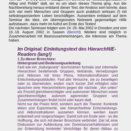
Alltag und Politik" statt, wo es um eben dieses Thema ging. Aus der
Nachbereitung heraus entstand dieser Text, der Anstoss sein könnte, dass
sich viel mehr Menschen und Gruppen auch praktisch wirksam (!) mit
selbstorganisiertem Leben beschäftigen. Ausserdem entstand auf dem
Seminar die Idee, ein überregionales Netzwerk gegenseitiger Hilfe
aufzubauen...dazu mehr im Aufruf am Ende des Textes!
Die nächsten Seminare folgten vom 24.-26. Mai 2002 in Dresden und vom
16.-18. August 2002 in Saasen (
Bericht
). Weitere sind möglich in
Zusammenarbeit mit Basiszusammenhängen, die Interesse am Thema
haben.
Im Original: Einleitungstext des HierarchNIE-
Readers (lang!)
1 Zu dieser Broschüre:
Hintergrund und Bedienungsanleitung
Fast wie ein „Naturgesetz“ durchziehen formale und informelle
Hierarchien bestehende Gruppen, Verbände, Vernetzungen
und Aktionen mit ihren Plena, Informationsflüssen und
Entscheidungsabläufen. Fast alle Versuche, sie zu beseitigen
oder zu überwinden, enden nach kurzer Zeit erfolglos oder
tauschen eine Hierarchieform gegen die nächste. „Von unten“
als Prozeß gleichberechtigter und autonomer Menschen sowie
gleichberechtigter, autonom agierender Gruppen und
Zusammenhängen findet nicht oder kaum statt.
Nicht nur die Praxis fehlt, sondern auch die Theorie: Konkrete
Ideen und Experimente, wie hierarchiefreie Entscheidungs-
und Aktionsstrukturen aussehen können, werden kaum
entwickelt und vorgeschlagen. Damit soll ein Ende sein - so die
Hoffnung, die sich mit dieser Broschüre verbindet. Ziel ist, eine
Diskussion zur Aufdeckung von Dominanzverhältnissen und
zur Entwicklung konkreter Vorschläge für deren Abbau zu