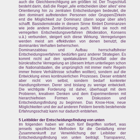
auch die Gleichberechtigung am größten ist. Der Trugschluß
besteht darin, daß die Regel „alle entscheiden über alles“ eine
Orientierung hin zu zentralen Entscheidungen bedeutet, die
den dominant auftretenden Personen oder Gruppen/Zirkeln
erst die Möglichkeit zur Dominanz (dann sogar über alle!)
schafft. Basisdemokratie in diesem Sinne fördert Dominanzen
wie jede andere Zentralisierung auch. Wird sie noch mit
verregelten Entscheidungsverfahren (Moderation, Konsens
u.ä.) verbunden, steigert sich diese Wirkung. Verregelungen
werden meist am effektivsten von denen benutzt, die
dominantes Verhalten beherrschen.
Dominanzabbau und Aufbau herrschaftsfreier
Entscheidungsverfahren bedürfen ganz anderer Strategien. Es
kommt nicht auf den spektakulären Einzelfall oder die
bürokratische Verregelung an (diesem Irrtum unterliegen schon
die Nationalstaaten, die ursprünglich mit immer mehr Regeln
immer freiere Verhältnisse schaffen wollten), sondern auf die
Entwicklung eines kontinuierlichen Prozesses. Dieser entsteht
aber nicht von selbst, sondern bedarf konkreter
Handlungsformen. Derer sind bislang zu wenige entwickelt.
Die wichtigste Forderung ist daher, überhaupt mit dem
Probieren, kreativen Denken und dem Experimentieren mit
hierarchiefreien Formen von Diskussion und
Entscheidungsfindung zu beginnen. Das Know-How, neue
Möglichkeiten und der auf anderen Feldern bereits bestehende
Erfahrungsschatz kann nur dadurch entstehen.
5 Leitbilder der Entscheidungsfindung von unten
Im folgenden haben wir nach fünf Begriffen sortiert, was
jenseits spezifischer Methoden für die Gestaltung einer
Zusammenkunft zur Verwirklichung der Leibilder der
Entscheidungsfindung von unten beiträgt. Transparenz,