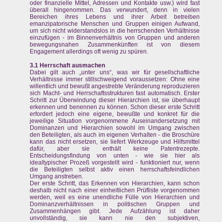
oder finanzielle Mittel, Adressen und Kontakte usw.) wird fast
überall hingenommen. Das verwundert, denn in vielen
Bereichen ihres Lebens und ihrer Arbeit betreiben
emanzipatorische Menschen und Gruppen einigen Aufwand,
um sich nicht widerstandslos in die herrschenden Verhältnisse
einzufügen - im Binnenverhältnis von Gruppen und anderen
bewegungsnahen Zusammenkünften ist von diesem
Engagement allerdings oft wenig zu spüren.
3.1 Herrschaft ausmachen
Dabei gilt auch „unter uns“, was wir für gesellschaftliche
Verhältnisse immer stillschweigend voraussetzen: Ohne eine
willentlich und bewußt angestrebte Veränderung reproduzieren
sich Macht- und Herrschaftsstrukturen fast automatisch. Erster
Schritt zur Überwindung dieser Hierarchien ist, sie überhaupt
erkennen und benennen zu können. Schon dieser erste Schritt
erfordert jedoch eine eigene, bewußte und konkret für die
jeweilige Situation vorgenommene Auseinandersetzung mit
Dominanzen und Hierarchien sowohl im Umgang zwischen
den Beteiligten, als auch im eigenen Verhalten - die Broschüre
kann das nicht ersetzen, sie liefert Werkzeuge und Hilfsmittel
dafür, aber sie enthält keine Patentrezepte.
Entscheidungsfindung von unten - wie sie hier als
idealtypischer Prozeß vorgestellt wird - funktioniert nur, wenn
die Beteiligten selbst aktiv einen herrschaftsfeindlichen
Umgang anstreben.
Der erste Schritt, das Erkennen von Hierarchien, kann schon
deshalb nicht nach einer einheitlichen Prüfliste vorgenommen
werden, weil es eine unendliche Fülle von Hierarchien und
Dominanzverhältnissen in politischen Gruppen und
Zusammenhängen gibt. Jede Aufzählung ist daher
unvollständig, sie kann nie den subjektiven,