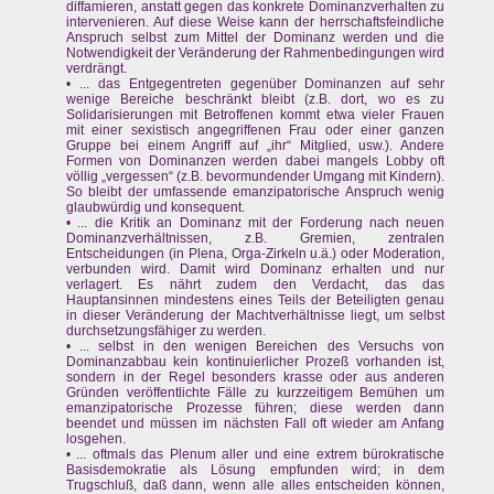
diffamieren, anstatt gegen das konkrete Dominanzverhalten zu
intervenieren. Auf diese Weise kann der herrschaftsfeindliche
Anspruch selbst zum Mittel der Dominanz werden und die
Notwendigkeit der Veränderung der Rahmenbedingungen wird
verdrängt.
• ... das Entgegentreten gegenüber Dominanzen auf sehr
wenige Bereiche beschränkt bleibt (z.B. dort, wo es zu
Solidarisierungen mit Betroffenen kommt etwa vieler Frauen
mit einer sexistisch angegriffenen Frau oder einer ganzen
Gruppe bei einem Angriff auf „ihr“ Mitglied, usw.). Andere
Formen von Dominanzen werden dabei mangels Lobby oft
völlig „vergessen“ (z.B. bevormundender Umgang mit Kindern).
So bleibt der umfassende emanzipatorische Anspruch wenig
glaubwürdig und konsequent.
• ... die Kritik an Dominanz mit der Forderung nach neuen
Dominanzverhältnissen, z.B. Gremien, zentralen
Entscheidungen (in Plena, Orga-Zirkeln u.ä.) oder Moderation,
verbunden wird. Damit wird Dominanz erhalten und nur
verlagert. Es nährt zudem den Verdacht, das das
Hauptansinnen mindestens eines Teils der Beteiligten genau
in dieser Veränderung der Machtverhältnisse liegt, um selbst
durchsetzungsfähiger zu werden.
• ... selbst in den wenigen Bereichen des Versuchs von
Dominanzabbau kein kontinuierlicher Prozeß vorhanden ist,
sondern in der Regel besonders krasse oder aus anderen
Gründen veröffentlichte Fälle zu kurzzeitigem Bemühen um
emanzipatorische Prozesse führen; diese werden dann
beendet und müssen im nächsten Fall oft wieder am Anfang
losgehen.
• ... oftmals das Plenum aller und eine extrem bürokratische
Basisdemokratie als Lösung empfunden wird; in dem
Trugschluß, daß dann, wenn alle alles entscheiden können,