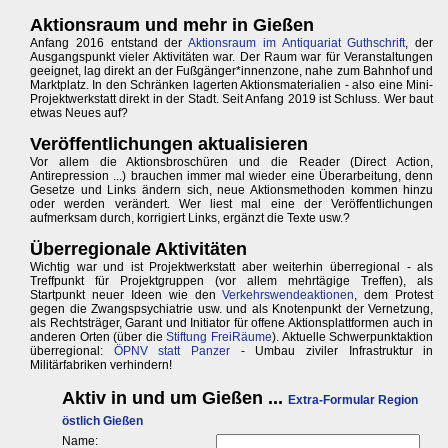
Aktionsraum und mehr in Gießen
Anfang 2016 entstand der
Aktionsraum im Antiquariat Guthschrift
, der
Ausgangspunkt vieler Aktivitäten war. Der Raum war für Veranstaltungen
geeignet, lag direkt an der Fußgänger*innenzone, nahe zum Bahnhof und
Marktplatz. In den Schränken lagerten Aktionsmaterialien - also eine Mini-
Projektwerkstatt direkt in der Stadt. Seit Anfang 2019 ist Schluss. Wer baut
etwas Neues auf?
Veröffentlichungen aktualisieren
Vor allem die Aktionsbroschüren und die Reader (Direct Action,
Antirepression ...) brauchen immer mal wieder eine Überarbeitung, denn
Gesetze und Links ändern sich, neue Aktionsmethoden kommen hinzu
oder werden verändert. Wer liest mal eine der Veröffentlichungen
aufmerksam durch, korrigiert Links, ergänzt die Texte usw.?
Überregionale Aktivitäten
Wichtig war und ist Projektwerkstatt aber weiterhin überregional - als
Treffpunkt für Projektgruppen (vor allem mehrtägige Treffen), als
Startpunkt neuer Ideen wie den
Verkehrswendeaktionen
, dem Protest
gegen die Zwangspsychiatrie usw. und als Knotenpunkt der Vernetzung,
als Rechtsträger, Garant und Initiator für offene Aktionsplattformen auch in
anderen Orten (über die
Stiftung FreiRäume
). Aktuelle Schwerpunktaktion
überregional:
ÖPNV statt Panzer
- Umbau ziviler Infrastruktur in
Militärfabriken verhindern!