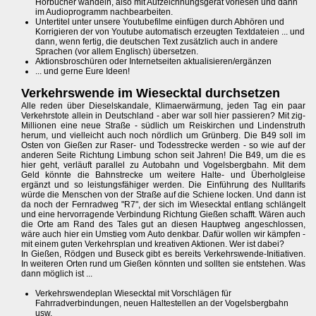
Hörbücher wandeln, also mit Aufzeichnungsgerät vorlesen und dann
im Audioprogramm nachbearbeiten.
Untertitel unter unsere Youtubefilme einfügen durch Abhören und
Korrigieren der von Youtube automatisch erzeugten Textdateien ... und
dann, wenn fertig, die deutschen Text zusätzlich auch in andere
Sprachen (vor allem Englisch) übersetzen.
Aktionsbroschüren oder Internetseiten aktualisieren/ergänzen
... und gerne Eure Ideen!
Verkehrswende im Wiesecktal durchsetzen
Alle reden über Dieselskandale, Klimaerwärmung, jeden Tag ein paar
Verkehrstote allein in Deutschland - aber war soll hier passieren? Mit zig-
Millionen eine neue Straße - südlich um Reiskirchen und Lindenstruth
herum, und vielleicht auch noch nördlich um Grünberg. Die B49 soll im
Osten von Gießen zur Raser- und Todesstrecke werden - so wie auf der
anderen Seite Richtung Limbung schon seit Jahren! Die B49, um die es
hier geht, verläuft parallel zu Autobahn und Vogelsbergbahn. Mit dem
Geld könnte die Bahnstrecke um weitere Halte- und Überholgleise
ergänzt und so leistungsfähiger werden. Die Einführung des Nulltarifs
würde die Menschen von der Straße auf die Schiene locken. Und dann ist
da noch der Fernradweg "R7", der sich im Wiesecktal entlang schlängelt
und eine hervorragende Verbindung Richtung Gießen schafft. Wären auch
die Orte am Rand des Tales gut an diesen Hauptweg angeschlossen,
wäre auch hier ein Umstieg vom Auto denkbar. Dafür wollen wir kämpfen -
mit einem guten Verkehrsplan und kreativen Aktionen. Wer ist dabei?
In Gießen, Rödgen und Buseck gibt es bereits Verkehrswende-Initiativen.
In weiteren Orten rund um Gießen könnten und sollten sie entstehen. Was
dann möglich ist ...
Verkehrswendeplan Wiesecktal mit Vorschlägen für
Fahrradverbindungen, neuen Haltestellen an der Vogelsbergbahn
usw.