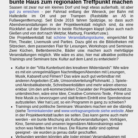
bunte Haus zum regionalen Treffpunkt machen
Saasen ist zwar nur ein kleines Dorf und liegt etwas außerhalb, ist aber
gut zu erreichen
- per Fahrrad entlang der Wieseck, per Bahn mit
Haltestelle im Ort und per Trampen (Raststätte an A5 in
Fußwegentfernung). Seit Ende 2016 fahren Spätzüge, so dass auch
Abendveranstaltungen in der Projektwerkstatt möglich sind, da eine
Rückfahrt auf der Bahnlinie in beide Richtungen klappt (also auch nach
Gießen und von dort nach Wetzlar, Marburg, Frankfurt usw.).
Die Projektwerkstatt hat
schöne Veranstaltungsräume
, eingerichtet für
Film, Theater, Livemusik und Parties. Dazu gibt es die Bibliotheken mit
Sitzecken, dem passenden Flair für Lesungen, Workshops und Seminare.
Zwei Küchen, Bettenbereiche, Bäder usw. machen auch mehrtägige
Veranstaltungen möglich. Wie wäre es also, hier mal attraktive politische
Trainings und Seminare bzw. Kultur auf dem Land zu entwickeln?
Kultur in der "Villa Kunterbunt des kreativen Widerstands": Wie wäre
es mit ein unregelmäßigen Nachmittagen/Abenden mit Lesungen,
Musik, Kabarett und Filmen? Das wäre auch gut verbindbar mit
anderen Angeboten (Cafe, Umsonstverteilung/Flohmarkt...). Spiele-
und Akrobatikabende, Schreibwerkstätten und mehr wären ebenso
enkbar. Um den anti-kommerziellen Charakter der Projektwerkstatt zu
unterstreichen, wäre eine Idee, Creative-Commons-Texte, -Filme und
freie Musik zu bevorzugen und statt festem Eintritt eine Spendendose
aufzustellen. Wer hat Lust, so ein Programm in gang zu schieben?
Trainings und politische Seminare: Woanders machen wir die ständig
(siehe
Terminkalender
und
www.vortragsangebote.siehe.website
. Aber
in der Projektwerkstatt laufen sie selten. Das kann gerne auch mehr
werden - ein bunte Mischung als Kulturveranstaltungen, Vorträgen,
Kino, Seminaren und unseren legendären Aktionstrainings wäre
schon was Nettes hier im Haus. Die Räume dafür sind optimal
geeignet - sie wurden ja genau dafür geschaffen.
Verbunden werden könnten alle (oder einige) Veranstaltugnen mit