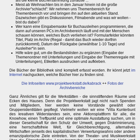
als die kleine Büchersammlung zuhause ...
Meist ab Weihnachten bis in den Januar hinein ist die große
Archivier"schlacht": Wir nehmen uns Themenbereich für
Themenbereich vor und bringen ihn auf den aktuellen Stand.
Dazwischen gibt es Diskussionen, Filmabende und was wir wollen -
bist du dabei?
Wer kann eine Eingabemaske für Buchausleihen programmieren, die
dann auf unseren PCs im Archivbereich läuft und mit der Menschen
schauen können, welches Buch verliehen ist? Formularfelder könnten
Titel, Platz im Archiv (Regal - damit das Buch wieder dorthin
zurückkommt), Datum der Rückgabe (anwählbar 1-10 Tage) und
Ausleiher*in sein.
Hilfe wäre gut, um die Bestandslisten zu ergänzen (Eingabe der
Themenordner mit Unterteilungen und Eingabe der Themenregale mit
Unterteilungen), Etiketten ausdrucken und aufkleben.
Die Bücher der Bibliothek sind komplett erfasst worden. Ihr könnt jetzt
im
Internet
nachgucken, welche Bücher hier zu finden sind.
Die Infoseiten
www.projektwerkstatt.de/kabrack
++
Fotos der
Archivbereiche
Ganz Ähnliches gilt für die Werkstätten - die sinnstiftenden Räume und
Ecken des Hauses. Denn die Projektwerkstatt jagt nicht nach Spenden
und Mitgliedern, hier werden keine Vorstände gewählt oder
Gruppenidentitäten gepflegt. Vielmehr wollen wir eine "Villa Kunterbunt
des kreativen Widerstandes sein, eine Aktionsplattform für alle, die
Knowhow, einen Treffpunkt und eine optimale Ausstattung suchen, um in
dieser Gesellschaft für den Schutz der Umwelt, gegen Diskriminierung,
eine herrschaftsfreie Welt, für Gleichberechtigung, alternatives
Wirtschaften jenseits des kapitalistischen Verwertungswahns oder andere
emanzipatorische Ziele eintreten. Von der Theater- und Musikwerkstatt