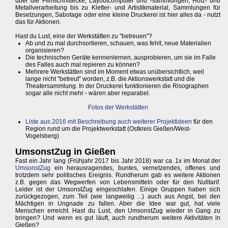
über die Filmschnittecke, Layoutcomputer und -sammlungen, Holz- und
Metallverarbeitung bis zu Kletter- und Artistikmaterial, Sammlungen für
Besetzungen, Sabotage oder eine kleine Druckerei ist hier alles da - nutzt
das für Aktionen.
Hast du Lust, eine der Werkstätten zu "betreuen"?
Ab und zu mal durchsortieren, schauen, was fehlt, neue Materialien
organisieren?
Die technischen Geräte kennenlernen, ausprobieren, um sie im Falle
des Falles auch mal repieren zu können?
Mehrere Werkstätten sind im Moment etwas unübersichtlich, weil
lange nicht "betreut" worden, z.B. die Aktionswerkstatt und die
Theatersammlung. In der Druckerei funktionieren die Risographen
sogar alle nicht mehr - wären aber reparabel.
Fotos der Werkstätten
Liste aus 2016 mit Beschreibung auch weiterer Projektideen
für den
Region rund um die Projektwerkstatt (Ostkreis Gießen/West-
Vogelsberg)
UmsonstZug in Gießen
Fast ein Jahr lang (Frühjahr 2017 bis Jahr 2018) war ca. 1x im Monat der
UmsonstZug
ein herausragendes, buntes, vernetzendes, offenes und
trotzdem sehr politisches Ereignis. Rundherum gab es weitere Aktionen
z.B. gegen das Wegwerfen von Lebensmitteln oder für den Nulltarif.
Leider ist der UmsonstZug eingeschlafen. Einige Gruppen haben sich
zurückgezogen, zum Teil (wie langweilig ...) auch aus Angst, bei den
Mächtigen in Ungnade zu fallen. Aber die Idee war gut, hat viele
Menschen erreicht. Hast du Lust, den UmsonstZug wieder in Gang zu
bringen? Und wenn es gut läuft, auch rundherum weitere Aktivitäten in
Gießen?