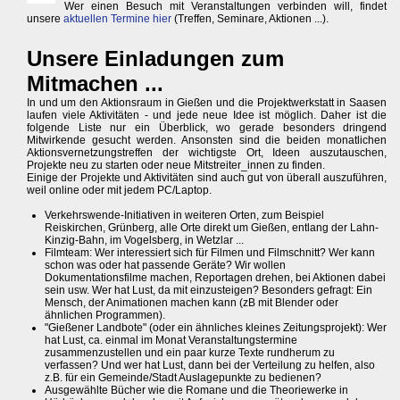
Wer einen Besuch mit Veranstaltungen verbinden will, findet
unsere
aktuellen Termine hier
(Treffen, Seminare, Aktionen ...).
Unsere Einladungen zum
Mitmachen ...
In und um den Aktionsraum in Gießen und die Projektwerkstatt in Saasen
laufen viele Aktivitäten - und jede neue Idee ist möglich. Daher ist die
folgende Liste nur ein Überblick, wo gerade besonders dringend
Mitwirkende gesucht werden. Ansonsten sind die beiden monatlichen
Aktionsvernetzungstreffen der wichtigste Ort, Ideen auszutauschen,
Projekte neu zu starten oder neue Mitstreiter_innen zu finden.
Einige der Projekte und Aktivitäten sind auch gut von überall auszuführen,
weil online oder mit jedem PC/Laptop.
Verkehrswende-Initiativen in weiteren Orten, zum Beispiel
Reiskirchen, Grünberg, alle Orte direkt um Gießen, entlang der Lahn-
Kinzig-Bahn, im Vogelsberg, in Wetzlar ...
Filmteam: Wer interessiert sich für Filmen und Filmschnitt? Wer kann
schon was oder hat passende Geräte? Wir wollen
Dokumentationsfilme machen, Reportagen drehen, bei Aktionen dabei
sein usw. Wer hat Lust, da mit einzusteigen? Besonders gefragt: Ein
Mensch, der Animationen machen kann (zB mit Blender oder
ähnlichen Programmen).
"Gießener Landbote" (oder ein ähnliches kleines Zeitungsprojekt): Wer
hat Lust, ca. einmal im Monat Veranstaltungstermine
zusammenzustellen und ein paar kurze Texte rundherum zu
verfassen? Und wer hat Lust, dann bei der Verteilung zu helfen, also
z.B. für ein Gemeinde/Stadt Auslagepunkte zu bedienen?
Ausgewählte Bücher wie die Romane und die Theoriewerke in