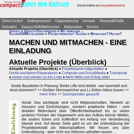
Direct-Action
Antirepression
Organisierung
Umwelt
Theorie&Politik
Debatten
Saasen/GI/Mittelhessen
Materialien
Service
Service
»
Gesucht/Sachspenden
»
Mit anpacken ...
Saasen/GI/Mittelhessen
»
Projektwerkstatt Saasen
»
Mitmachen? Helfen?
MACHEN UND MITMACHEN - EINE
EINLADUNG
Aktuelle Projekte (Überblick)
Aktuelle Projekte (Überblick)
●
Projekträume mitgestalten
●
Große und kleine Reparaturen
●
Computer und SocialMedia
●
Transporte
●
Immer-mal-wieder-zu-tun-Liste
●
Mehr Wille zum Erfolg, bitte!
Große Baustellen in Planung: Beide Lifte sind defekt - wer kann/will sich
drum kümmern? ++ Großen Stromspeicher aus Li-Zellen-Akkus bauen ++
mehr Infos
++
Sachspenden gesucht
Vorab: Das wichtigste sind nicht Mitgliedschaften, Werkeln an
Häusern und Einrichtungen, sondern praktische Aktion - vom
direkten Widerstand über Öffentlichkeitsarbeit bis zu vielen
anderen Formen der Gegenwehr und des Aufbau kleiner Welten,
die anders ticken und hoffentlich ein Anfang von Veränderung
überall sind. Auf dieser Seite geht es um die Unterstützung der
Projektwerkstatt als Aktionsplattform. Wir freuen uns über
Unterstützung - aber nicht von Aktionen abhalten lassen ...