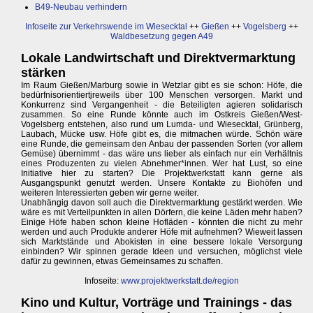
B49-Neubau verhindern
Infoseite zur Verkehrswende im Wiesecktal
++
Gießen
++
Vogelsberg
++
Waldbesetzung gegen A49
Lokale Landwirtschaft und Direktvermarktung
stärken
Im Raum Gießen/Marburg sowie in Wetzlar gibt es sie schon: Höfe, die
bedürfnisorientiertjreweils über 100 Menschen versorgen. Markt und
Konkurrenz sind Vergangenheit - die Beteiligten agieren solidarisch
zusammen. So eine Runde könnte auch im Ostkreis Gießen/West-
Vogelsberg entstehen, also rund um Lumda- und Wiesecktal, Grünberg,
Laubach, Mücke usw. Höfe gibt es, die mitmachen würde. Schön wäre
eine Runde, die gemeinsam den Anbau der passenden Sorten (vor allem
Gemüse) übernimmt - das wäre uns lieber als einfach nur ein Verhältnis
eines Produzenten zu vielen Abnehmer*innen. Wer hat Lust, so eine
Initiative hier zu starten? Die Projektwerkstatt kann gerne als
Ausgangspunkt genutzt werden. Unsere Kontakte zu Biohöfen und
weiteren Interessierten geben wir gerne weiter.
Unabhängig davon soll auch die Direktvermarktung gestärkt werden. Wie
wäre es mit Verteilpunkten in allen Dörfern, die keine Läden mehr haben?
Einige Höfe haben schon kleine Hofläden - könnten die nicht zu mehr
werden und auch Produkte anderer Höfe mit aufnehmen? Wieweit lassen
sich Marktstände und Abokisten in eine bessere lokale Versorgung
einbinden? Wir spinnen gerade Ideen und versuchen, möglichst viele
dafür zu gewinnen, etwas Gemeinsames zu schaffen.
Infoseite:
www.projektwerkstatt.de/region
Kino und Kultur, Vorträge und Trainings - das