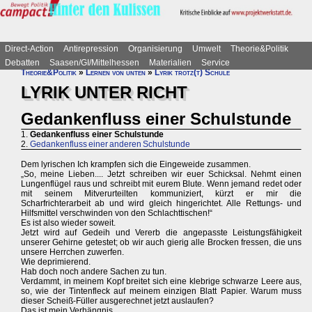
Direct-Action
Antirepression
Organisierung
Umwelt
Theorie&Politik
Debatten
Saasen/GI/Mittelhessen
Materialien
Service
Theorie&Politik
»
Lernen von unten
»
Lyrik trotz(t) Schule
LYRIK UNTER RICHT
Gedankenfluss einer Schulstunde
1.
Gedankenfluss einer Schulstunde
2.
Gedankenfluss einer anderen Schulstunde
Dem lyrischen Ich krampfen sich die Eingeweide zusammen.
„So, meine Lieben.... Jetzt schreiben wir euer Schicksal. Nehmt einen
Lungenflügel raus und schreibt mit eurem Blute. Wenn jemand redet oder
mit seinem Mitverurteilten kommuniziert, kürzt er mir die
Scharfrichterarbeit ab und wird gleich hingerichtet. Alle Rettungs- und
Hilfsmittel verschwinden von den Schlachttischen!“
Es ist also wieder soweit.
Jetzt wird auf Gedeih und Vererb die angepasste Leistungsfähigkeit
unserer Gehirne getestet; ob wir auch gierig alle Brocken fressen, die uns
unsere Herrchen zuwerfen.
Wie deprimierend.
Hab doch noch andere Sachen zu tun.
Verdammt, in meinem Kopf breitet sich eine klebrige schwarze Leere aus,
so, wie der Tintenfleck auf meinem einzigen Blatt Papier. Warum muss
dieser Scheiß-Füller ausgerechnet jetzt auslaufen?
Das ist mein Verhängnis.