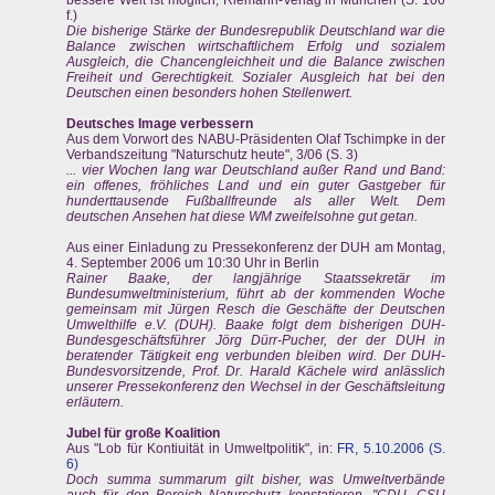
f.)
Die bisherige Stärke der Bundesrepublik Deutschland war die
Balance zwischen wirtschaftlichem Erfolg und sozialem
Ausgleich, die Chancengleichheit und die Balance zwischen
Freiheit und Gerechtigkeit. Sozialer Ausgleich hat bei den
Deutschen einen besonders hohen Stellenwert.
Deutsches Image verbessern
Aus dem Vorwort des NABU-Präsidenten Olaf Tschimpke in der
Verbandszeitung "Naturschutz heute", 3/06 (S. 3)
... vier Wochen lang war Deutschland außer Rand und Band:
ein offenes, fröhliches Land und ein guter Gastgeber für
hunderttausende Fußballfreunde als aller Welt. Dem
deutschen Ansehen hat diese WM zweifelsohne gut getan.
Aus einer Einladung zu Pressekonferenz der DUH am Montag,
4. September 2006 um 10:30 Uhr in Berlin
Rainer Baake, der langjährige Staatssekretär im
Bundesumweltministerium, führt ab der kommenden Woche
gemeinsam mit Jürgen Resch die Geschäfte der Deutschen
Umwelthilfe e.V. (DUH). Baake folgt dem bisherigen DUH-
Bundesgeschäftsführer Jörg Dürr-Pucher, der der DUH in
beratender Tätigkeit eng verbunden bleiben wird. Der DUH-
Bundesvorsitzende, Prof. Dr. Harald Kächele wird anlässlich
unserer Pressekonferenz den Wechsel in der Geschäftsleitung
erläutern.
Jubel für große Koalition
Aus "Lob für Kontiuität in Umweltpolitik", in:
FR, 5.10.2006 (S.
6)
Doch summa summarum gilt bisher, was Umweltverbände
auch für den Bereich Naturschutz konstatieren. "CDU, CSU