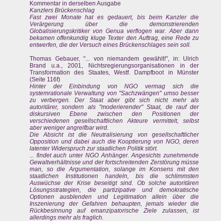
Kommentar in derselben Ausgabe
Kanzlers Brückenschlag
Fast zwei Monate hat es gedauert, bis beim Kanzler die
Verärgerung über die demonstrierenden
Globalisierungskritiker von Genua verflogen war. Aber dann
bekamen offenkundig kluge Texter den Auftrag, eine Rede zu
entwerfen, die der Versuch eines Brückenschlages sein soll.
Thomas Gebauer, "... von niemandem gewählt!", in: Ulrich
Brand u.a., 2001, Nichtsregierungsorganisationen in der
Transformation des Staates, Westf. Dampfboot in Münster
(Seite 116f)
Hinter der Einbindung von NGO vermag sich die
systemrationale Verwaltung von "Sachzwängen" umso besser
zu verbergen. Der Staat aber gibt sich nicht mehr als
autoritärer, sondern als "moderierender" Staat, de rauf der
diskursiven Ebene zwischen den Positionen der
verschiedenen gesellschaftlichen Akteure vermittelt, selbst
aber weniger angreifbar wird.
Die Absicht ist die Neutralisierung von gesellschaftlicher
Opposition und dabei auch die Kooptierung von NGO, deren
latenter Widerspruch zur staatlichen Politik stört.
... findet auch unter NGO Anhänger. Angesichts zunehmende
Gewaltverhältnisse und der fortschreitenden Zerstörung müsse
man, so die Argumentation, solange im Konsens mit den
staatlichen Institutionen handeln, bis die schlimmsten
Auswüchse der Krise beseitigt sind. Ob solche autoritären
Lösungsstrategien, die partizipative und demokratische
Optionen ausblenden und Legitimation allein über die
Inszenierung der Gefahren behaupten, jemals wieder die
Rückbesinnung auf emanzipatorische Ziele zulassen, ist
allerdings mehr als fraglich.