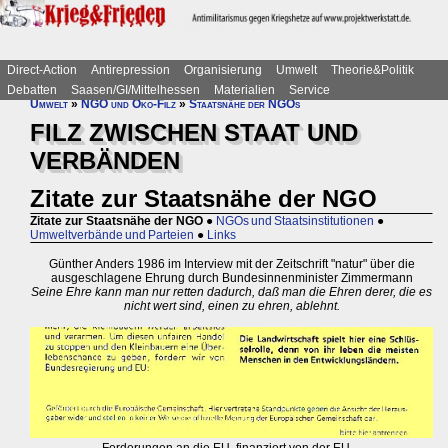
Direct-Action
Antirepression
Organisierung
Umwelt
Theorie&Politik
Debatten
Saasen/GI/Mittelhessen
Materialien
Service
Umwelt
»
NGO und Öko-Filz
»
Staatsnähe der NGOs
FILZ ZWISCHEN STAAT UND
VERBÄNDEN
Zitate zur Staatsnähe der NGO
Zitate zur Staatsnähe der NGO
●
NGOs und Staatsinstitutionen
●
Umweltverbände und Parteien
●
Links
Günther Anders 1986 im Interview mit der Zeitschrift "natur" über die
ausgeschlagene Ehrung durch Bundesinnenminister Zimmermann
Seine Ehre kann man nur retten dadurch, daß man die Ehren derer, die es
nicht wert sind, einen zu ehren, ablehnt.
Forderungen an die EU, finanziert von der EU ...