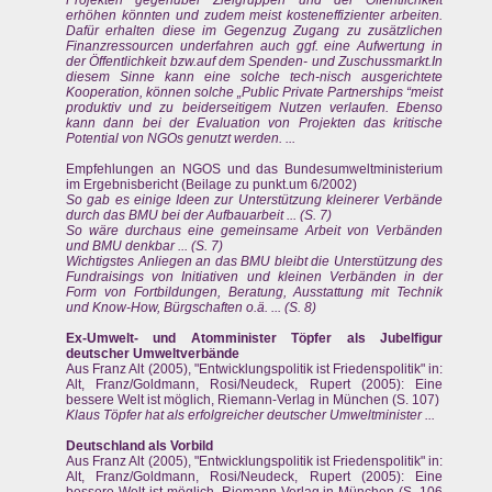
erhöhen könnten und zudem meist kosteneffizienter arbeiten.
Dafür erhalten diese im Gegenzug Zugang zu zusätzlichen
Finanzressourcen underfahren auch ggf. eine Aufwertung in
der Öffentlichkeit bzw.auf dem Spenden- und Zuschussmarkt.In
diesem Sinne kann eine solche tech-nisch ausgerichtete
Kooperation, können solche „Public Private Partnerships “meist
produktiv und zu beiderseitigem Nutzen verlaufen. Ebenso
kann dann bei der Evaluation von Projekten das kritische
Potential von NGOs genutzt werden. ...
Empfehlungen an NGOS und das Bundesumweltministerium
im Ergebnisbericht (Beilage zu punkt.um 6/2002)
So gab es einige Ideen zur Unterstützung kleinerer Verbände
durch das BMU bei der Aufbauarbeit ... (S. 7)
So wäre durchaus eine gemeinsame Arbeit von Verbänden
und BMU denkbar ... (S. 7)
Wichtigstes Anliegen an das BMU bleibt die Unterstützung des
Fundraisings von Initiativen und kleinen Verbänden in der
Form von Fortbildungen, Beratung, Ausstattung mit Technik
und Know-How, Bürgschaften o.ä. ... (S. 8)
Ex-Umwelt- und Atomminister Töpfer als Jubelfigur
deutscher Umweltverbände
Aus Franz Alt (2005), "Entwicklungspolitik ist Friedenspolitik" in:
Alt, Franz/Goldmann, Rosi/Neudeck, Rupert (2005): Eine
bessere Welt ist möglich, Riemann-Verlag in München (S. 107)
Klaus Töpfer hat als erfolgreicher deutscher Umweltminister ...
Deutschland als Vorbild
Aus Franz Alt (2005), "Entwicklungspolitik ist Friedenspolitik" in:
Alt, Franz/Goldmann, Rosi/Neudeck, Rupert (2005): Eine
bessere Welt ist möglich, Riemann-Verlag in München (S. 106