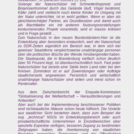
Solange der Naturschützer mit Schmetterlingsnetz und
Botanisiertrommel durch das Gelände läuft, Vögel bestimmt,
Käfer zählt und vielleicht noch kleine Kinder im Umgang mit
der Natur unterrichtet, ist er wohl gelitten. Wenn er aber als
gleichberechtigter Partner, als Grundbesitzer und damit auch
als Machtfaktor ein mit anderen Nutzungsvorstellungen
konkurrierendes Projekt vorantreibt, wird er massiv kritisiert
und in Frage gestellt. ...
Zum Naturschutz in den neuen Bundesländern:
Hier ist die
Entwicklung aber besonders erstaunlich, weil der Naturschutz
zu DDR-Zeiten eigentlich ein Bereich war, in dem sich bei
gewisser Staatsferne vergleichsweise unabhängige personen
über die politischen Brüche der Wende hinübergerettet haben.
Die Staatsquote, die in Brandenburg vielfach schon deutlich
über 50 Prozent liegt, ist überdurchschnittlich hoch. Fast jeder
Naturschützer hat bereits eine Stelle beim Land oder bei den
Kreisen. Zumindest ist er auf Zuwendungen oder Aufträge
staatlicherseits angewiesen. Persönlich und wirtschaftlich
unabhängige Naturschützer sind selten und meist schon im
Rentenalter.
Aus dem Zwischenbericht der Enquete-Kommission
"Globalisierung der Weltwirtschaft – Herausforderungen und
Antworten"
Aber auch bei der Implementierung beschlossener Politiken
sind nichtstaatliche Akteure schon heute hilfreich. Die Vorteile
aus staatlicher Sicht bestehen darin, dass zum Beispiel die
sog. „technical“ NGOs im Entwicklungsbereich oder auch
privatwirtschaftliche Unternehmen in Einzelbereichen über
spezielle Expertise verfügen, besseren Zugang zu bestimmten
Zielgruppen haben, die Anerkennung von staatlichen
Projekten gegenüber Zielgruppen und der Öffentlichkeit