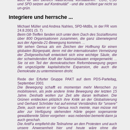
und SPD setzen auf Kontinuität" - und die schillert gar nicht so
un-grün.
Integriere und herrsche ...
Michael Müller und Andrea Nahles, SPD-MdBs, in der FR vom
24.8.2001 (S. 7)
Beim G8-Treffen fanden sich unter dem Dach des Sozialforums
über 800 Organisationen zusammen, die ganz überwiegend
aus der Agenda-21-Bewegung kommen. ...
Wir sehen Genua als ein Zeichen der Hoffnung für einen
globalen Bürgerpakt, denn mit der internationalen Vernetzung
der Zivilgesellschaft entwickelt sich eine wichtige Säule, die
der schwindenden Kraft der Nationalstaaten entgegenwirkt. ...
Sie ist ein Teil der demokratischen Reformbewegung gegen
die ungezügelte kapitalistische Expansion, die auch die
Demokratie zu unterminieren droht.
Rede der Erfurter Gruppe PAKT auf dem PDS-Parteitag,
September 2001
Die Bewegung schafft es momentan mehr Menschen zu
mobilisieren, als jede andere linke Bewegung der letzten 15
Jahre. Deshalb wollen zur Zeit alle daran teilhaben. Die
Grünen entdecken plötzlich ihre Kritik an der Globalisierung
und Gerhard Schröder hat auf einmal Verständnis für "unsere"
Ziele, auch wenn er vor Genua noch meinte, man müsse mit
aller zur Verfügung stehenden Härte gegen sogenannte
gewaltbereite Störer vorgehen - was nebenbei bemerkt dann ja
auch geschah.
Die AntiFa empfiehlt die Teilnahme an den Protesten und auch
unsere Anwesenheit hier und heute wäre ohne die