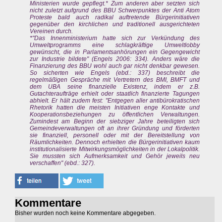
Ministerien wurde gepflegt.* Zum anderen aber setzten sich
nicht zuletzt aufgrund des BBU Schwerpunktes der Anti Atom
Proteste bald auch radikal auftretende Bürgerinitiativen
gegenüber den kirchlichen und traditionell ausgerichteten
Vereinen durch.
*"Das Innenministerium hatte sich zur Verkündung des
Umweltprogramms eine schlagkräftige Umweltlobby
gewünscht, die in Parlamentsanhörungen ein Gegengewicht
zur Industrie bildete" (Engels 2006: 334). Anders wäre die
Finanzierung des BBU wohl auch gar nicht denkbar gewesen.
So sicherten wie Engels (ebd.: 337) beschreibt die
regelmäßigen Gespräche mit Vertretern des BMI, BMFT und
dem UBA seine finanzielle Existenz, indem er z.B.
Gutachteraufträge erhielt oder staatlich finanzierte Tagungen
abhielt. Er hält zudem fest: "Entgegen aller antibürokratischen
Rhetorik hatten die meisten Initiativen enge Kontakte und
Kooperationsbeziehungen zu öffentlichen Verwaltungen.
Zumindest am Beginn der siebziger Jahre beteiligten sich
Gemeindeverwaltungen oft an ihrer Gründung und förderten
sie finanziell, personell oder mit der Bereitstellung von
Räumlichkeiten. Dennoch erhielten die Bürgerinitiativen kaum
institutionalisierte Mitwirkungsmöglichkeiten in der Lokalpolitik.
Sie mussten sich Aufmerksamkeit und Gehör jeweils neu
verschaffen" (ebd.: 327).
Kommentare
Bisher wurden noch keine Kommentare abgegeben.