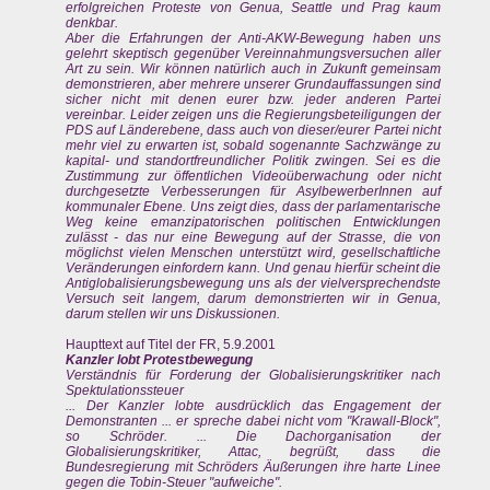
erfolgreichen Proteste von Genua, Seattle und Prag kaum
denkbar.
Aber die Erfahrungen der Anti-AKW-Bewegung haben uns
gelehrt skeptisch gegenüber Vereinnahmungsversuchen aller
Art zu sein. Wir können natürlich auch in Zukunft gemeinsam
demonstrieren, aber mehrere unserer Grundauffassungen sind
sicher nicht mit denen eurer bzw. jeder anderen Partei
vereinbar. Leider zeigen uns die Regierungsbeteiligungen der
PDS auf Länderebene, dass auch von dieser/eurer Partei nicht
mehr viel zu erwarten ist, sobald sogenannte Sachzwänge zu
kapital- und standortfreundlicher Politik zwingen. Sei es die
Zustimmung zur öffentlichen Videoüberwachung oder nicht
durchgesetzte Verbesserungen für AsylbewerberInnen auf
kommunaler Ebene. Uns zeigt dies, dass der parlamentarische
Weg keine emanzipatorischen politischen Entwicklungen
zulässt - das nur eine Bewegung auf der Strasse, die von
möglichst vielen Menschen unterstützt wird, gesellschaftliche
Veränderungen einfordern kann. Und genau hierfür scheint die
Antiglobalisierungsbewegung uns als der vielversprechendste
Versuch seit langem, darum demonstrierten wir in Genua,
darum stellen wir uns Diskussionen.
Haupttext auf Titel der FR, 5.9.2001
Kanzler lobt Protestbewegung
Verständnis für Forderung der Globalisierungskritiker nach
Spektulationssteuer
... Der Kanzler lobte ausdrücklich das Engagement der
Demonstranten ... er spreche dabei nicht vom "Krawall-Block",
so Schröder. ... Die Dachorganisation der
Globalisierungskritiker, Attac, begrüßt, dass die
Bundesregierung mit Schröders Äußerungen ihre harte Linee
gegen die Tobin-Steuer "aufweiche".