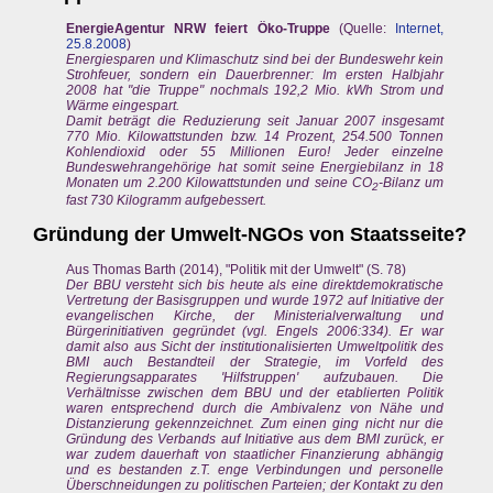
EnergieAgentur NRW feiert Öko-Truppe
(Quelle:
Internet,
25.8.2008
)
Energiesparen und Klimaschutz sind bei der Bundeswehr kein
Strohfeuer, sondern ein Dauerbrenner: Im ersten Halbjahr
2008 hat "die Truppe" nochmals 192,2 Mio. kWh Strom und
Wärme eingespart.
Damit beträgt die Reduzierung seit Januar 2007 insgesamt
770 Mio. Kilowattstunden bzw. 14 Prozent, 254.500 Tonnen
Kohlendioxid oder 55 Millionen Euro! Jeder einzelne
Bundeswehrangehörige hat somit seine Energiebilanz in 18
Monaten um 2.200 Kilowattstunden und seine CO
-Bilanz um
2
fast 730 Kilogramm aufgebessert.
Gründung der Umwelt-NGOs von Staatsseite?
Aus Thomas Barth (2014), "Politik mit der Umwelt" (S. 78)
Der BBU versteht sich bis heute als eine direktdemokratische
Vertretung der Basisgruppen und wurde 1972 auf Initiative der
evangelischen Kirche, der Ministerialverwaltung und
Bürgerinitiativen gegründet (vgl. Engels 2006:334). Er war
damit also aus Sicht der institutionalisierten Umweltpolitik des
BMI auch Bestandteil der Strategie, im Vorfeld des
Regierungsapparates 'Hilfstruppen' aufzubauen. Die
Verhältnisse zwischen dem BBU und der etablierten Politik
waren entsprechend durch die Ambivalenz von Nähe und
Distanzierung gekennzeichnet. Zum einen ging nicht nur die
Gründung des Verbands auf Initiative aus dem BMI zurück, er
war zudem dauerhaft von staatlicher Finanzierung abhängig
und es bestanden z.T. enge Verbindungen und personelle
Überschneidungen zu politischen Parteien; der Kontakt zu den