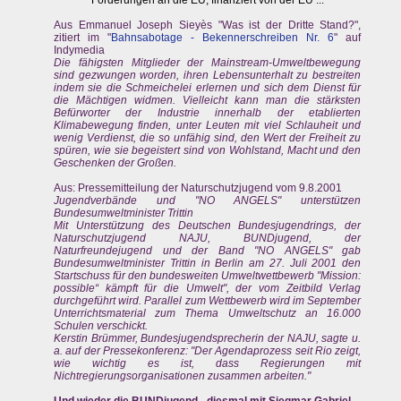
Aus Emmanuel Joseph Sieyès "Was ist der Dritte Stand?",
zitiert im "
Bahnsabotage - Bekennerschreiben Nr. 6
" auf
Indymedia
Die fähigsten Mitglieder der Mainstream-Umweltbewegung
sind gezwungen worden, ihren Lebensunterhalt zu bestreiten
indem sie die Schmeichelei erlernen und sich dem Dienst für
die Mächtigen widmen. Vielleicht kann man die stärksten
Befürworter der Industrie innerhalb der etablierten
Klimabewegung finden, unter Leuten mit viel Schlauheit und
wenig Verdienst, die so unfähig sind, den Wert der Freiheit zu
spüren, wie sie begeistert sind von Wohlstand, Macht und den
Geschenken der Großen.
Aus: Pressemitteilung der Naturschutzjugend vom 9.8.2001
Jugendverbände und "NO ANGELS" unterstützen
Bundesumweltminister Trittin
Mit Unterstützung des Deutschen Bundesjugendrings, der
Naturschutzjugend NAJU, BUNDjugend, der
Naturfreundejugend und der Band "NO ANGELS" gab
Bundesumweltminister Trittin in Berlin am 27. Juli 2001 den
Startschuss für den bundesweiten Umweltwettbewerb "Mission:
possible“ kämpft für die Umwelt", der vom Zeitbild Verlag
durchgeführt wird. Parallel zum Wettbewerb wird im September
Unterrichtsmaterial zum Thema Umweltschutz an 16.000
Schulen verschickt.
Kerstin Brümmer, Bundesjugendsprecherin der NAJU, sagte u.
a. auf der Pressekonferenz: "Der Agendaprozess seit Rio zeigt,
wie wichtig es ist, dass Regierungen mit
Nichtregierungsorganisationen zusammen arbeiten."
Und wieder die BUNDjugend - diesmal mit Siegmar Gabriel