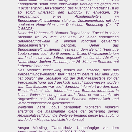
Landgericht Berlin eine einstweilige Verfuegung gegen den
"Focus" erwirkt. Der Redaktion des Muenchner Magazins ist es
ab sofort untersagt, den Eindruck zu erwecken, die
Verbeamtung eines Abteilungsleiters im
Bundesumweltministerium stehe im Zusammenhang mit den
geplanten Neuwahlen zum Deutschen Bundestag. (Az. 27
O.569/05)
Unter der Ueberschrift "Warmer Regen" hatte "Focus" in seiner
Ausgabe Nr. 25 vom 20.6.2005 von einer angeblichen
Befoerderungswelle in einigen rot-gruen gefuehrten
Bundesministerien berichtet. Ueber das
Bundesumweltministerium hiess es in dem Bericht: "Fuer ihre
Leute sorgen auch die Gruenen. In Trittins Umweltministerium
wurde der seit zwei Jahren angestellte Leiter der Abteilung
Naturschutz, Jochen Flasbarth, am 25. Mai zum Beamten auf
Lebenszeit ernannt."
Das Magazin verschwieg jedoch die Tatsache, dass das
Verbeamtungsverfahren fuer Flasbarth bereits seit April 2005
lief, obwohl die Redaktion von der BMU-Pressestelle vor der
Veroeffentlichung ausdruecklich darauf hingewiesen worden
war. Das Magazin war auch darueber informiert worden, dass
Flasbarth durch die Uebernahme ins Beamtenverhaeltnis in
keiner Weise besser gestellt wird. Denn er war bereits als
Angestellter seit 2003 einem Beamten wirtschaftlich und
versorgungsrechtlich gleichgestellt.
Weiterhin hatte Focus behauptet: "Kollegen munkeln
allerdings, die Massnahme diene der Sicherung seines
Arbeitsplatzes." Auch die Weiterverbreitung dieser Behauptung
wurde dem Magazin gerichtlich untersagt.
Ansgar Vössling, "Naturschutz: Unabhängige vor dem
Aussterben", in: punkt.um 10/2001 (S. 20f)