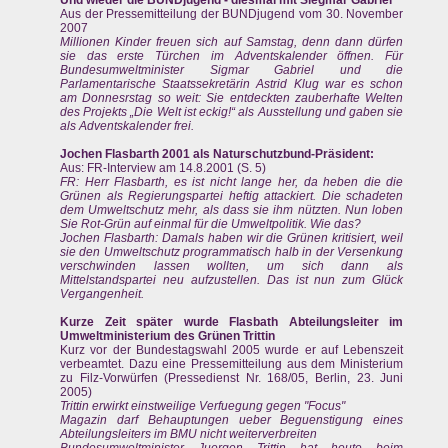
Aus der Pressemitteilung der BUNDjugend vom 30. November
2007
Millionen Kinder freuen sich auf Samstag, denn dann dürfen
sie das erste Türchen im Adventskalender öffnen. Für
Bundesumweltminister Sigmar Gabriel und die
Parlamentarische Staatssekretärin Astrid Klug war es schon
am Donnesrstag so weit: Sie entdeckten zauberhafte Welten
des Projekts „Die Welt ist eckig!“ als Ausstellung und gaben sie
als Adventskalender frei.
Jochen Flasbarth 2001 als Naturschutzbund-Präsident:
Aus: FR-Interview am 14.8.2001 (S. 5)
FR: Herr Flasbarth, es ist nicht lange her, da heben die die
Grünen als Regierungspartei heftig attackiert. Die schadeten
dem Umweltschutz mehr, als dass sie ihm nützten. Nun loben
Sie Rot-Grün auf einmal für die Umweltpolitik. Wie das?
Jochen Flasbarth: Damals haben wir die Grünen kritisiert, weil
sie den Umweltschutz programmatisch halb in der Versenkung
verschwinden lassen wollten, um sich dann als
Mittelstandspartei neu aufzustellen. Das ist nun zum Glück
Vergangenheit.
Kurze Zeit später wurde Flasbath Abteilungsleiter im
Umweltministerium des Grünen Trittin
Kurz vor der Bundestagswahl 2005 wurde er auf Lebenszeit
verbeamtet. Dazu eine Pressemitteilung aus dem Ministerium
zu Filz-Vorwürfen (Pressedienst Nr. 168/05, Berlin, 23. Juni
2005)
Trittin erwirkt einstweilige Verfuegung gegen "Focus"
Magazin darf Behauptungen ueber Beguenstigung eines
Abteilungsleiters im BMU nicht weiterverbreiten
Bundesumweltminister Juergen Trittin hat heute beim