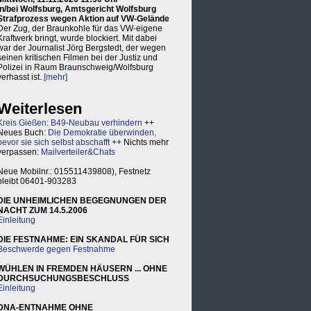
in/bei Wolfsburg, Amtsgericht Wolfsburg
Strafprozess wegen Aktion auf VW-Gelände
Der Zug, der Braunkohle für das VW-eigene
Kraftwerk bringt, wurde blockiert. Mit dabei
war der Journalist Jörg Bergstedt, der wegen
seinen kritischen Filmen bei der Justiz und
Polizei in Raum Braunschweig/Wolfsburg
verhasst ist.
[mehr]
Weiterlesen
Kreis Gießen: B49-Neubau verhindern
++
Neues Buch:
Die Demokratie überwinden,
bevor sie sich selbst abschafft
++ Nichts mehr
verpassen:
Mailverteiler&Chats
Neue Mobilnr.: 015511439808), Festnetz
bleibt 06401-903283
DIE UNHEIMLICHEN BEGEGNUNGEN DER
NACHT ZUM 14.5.2006
Einleitung
DIE FESTNAHME: EIN SKANDAL FÜR SICH
Beschwerde gegen Festnahme
WÜHLEN IN FREMDEN HÄUSERN ... OHNE
DURCHSUCHUNGSBESCHLUSS
Einleitung
DNA-ENTNAHME OHNE