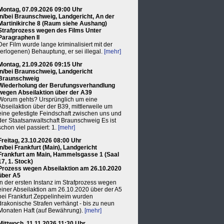
Montag, 07.09.2026 09:00 Uhr
in/bei Braunschweig, Landgericht, An der
Martinikirche 8 (Raum siehe Aushang)
Strafprozess wegen des Films Unter
Paragraphen II
Der Film wurde lange kriminalisiert mit der
(erlogenen) Behauptung, er sei illegal.
[mehr]
Montag, 21.09.2026 09:15 Uhr
in/bei Braunschweig, Landgericht
Braunschweig
Wiederholung der Berufungsverhandlung
wegen Abseilaktion über der A39
Worum gehts? Ursprünglich um eine
Abseilaktion über der B39, mittlerweile um
eine gefestigte Feindschaft zwischen uns und
der Staatsanwaltschaft Braunschweig Es ist
schon viel passiert: 1.
[mehr]
Freitag, 23.10.2026 08:00 Uhr
in/bei Frankfurt (Main), Landgericht
Frankfurt am Main, Hammelsgasse 1 (Saal
17, 1. Stock)
Prozess wegen Abseilaktion am 26.10.2020
über A5
In der ersten Instanz im Strafprozess wegen
einer Abseilaktion am 26.10.2020 über der A5
bei Frankfurt Zeppelinheim wurden
drakonische Strafen verhängt - bis zu neun
Monaten Haft (auf Bewährung).
[mehr]
Mittwoch, 11.11.2026 11:30 Uhr