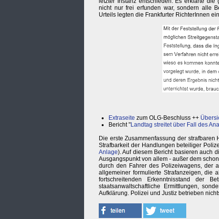
letzter Instanz entschieden. Es erklärte di
nicht nur frei erfunden war, sondern alle
Urteils legten die Frankfurter RichterInnen e
Extraseite
zum OLG-Beschluss ++
Übersi
Bericht "
Landtag streitet über Fall des An
Die erste Zusammenfassung der strafbaren
Strafbarkeit der Handlungen beteiliger Poliz
Anlage
). Auf diesem Bericht basieren auch di
Ausgangspunkt von allem - außer dem schon 
durch den Fahrer des Polizeiwagens, der 
allgemeiner formulierte Strafanzeigen, di
fortschreitenden Erkenntnisstand der 
staatsanwaltschaftliche Ermittlungen, son
Aufklärung. Polizei und Justiz betrieben nich