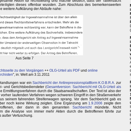
e gesamte Aktion für rechtswidrig und machte deutlich, dass der Tatverdacht
 Beteiligten dieses offenbar wussten. Zum Abschluss des bemerkenswerten
ine weitere Aufklärung der Abläufe nahe:
Aus Seite 7
chtsseite zu den Vorgängen
++
OLG-Urteil als PDF
und
online
archisten
", in: Welt am 3.11.2011
 Handlungen war ein
Sachbericht der Antirepressionsplattform K.O.B.R.A.
zur
ei- und Gerichtsbediensteter (
Gesamtversion: Sachbericht mit OLG-Urteil als
e Ermittlungsverfahren durch die Staatsanwaltschaften. Der Text ist also der
vorher laufenden Verfahren wegen schweren Eingriff in den Straßenverkehr
aus seinem fahrenden Streifenwagen sprang. Vor dem Sachbericht gab es
e aber noch keine Wirkung zeigten. Eine Ergänzung am
1.9.2006
zeigte den
Betroffenen, der dann in den genannten
Sachbericht
mündete. Nicht
dern die Analyse von immer mehr Akten durch die Betroffenen führte zur
ts außer Vertuschung.