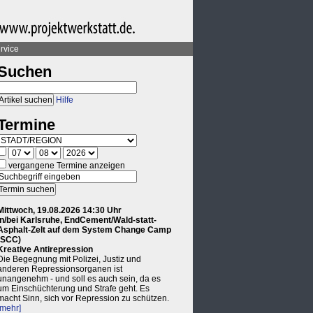
rvice
Suchen
Hilfe
Termine
vergangene Termine anzeigen
Mittwoch, 19.08.2026 14:30 Uhr
in/bei Karlsruhe, EndCement/Wald-statt-
Asphalt-Zelt auf dem System Change Camp
(SCC)
Kreative Antirepression
Die Begegnung mit Polizei, Justiz und
anderen Repressionsorganen ist
unangenehm - und soll es auch sein, da es
um Einschüchterung und Strafe geht. Es
macht Sinn, sich vor Repression zu schützen.
[mehr]