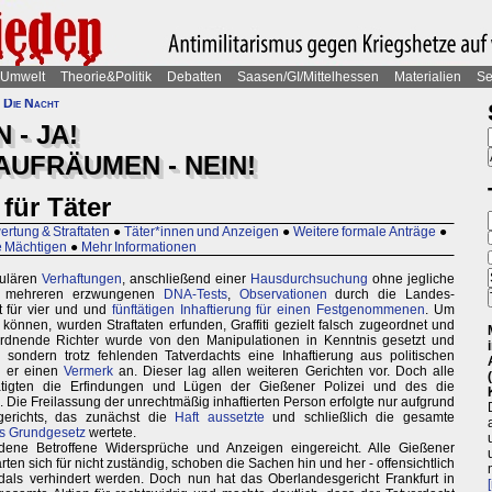
Umwelt
Theorie&Politik
Debatten
Saasen/GI/Mittelhessen
Materialien
Se
 Die Nacht
- JA!
AUFRÄUMEN - NEIN!
für Täter
rtung & Straftaten
●
Täter*innen und Anzeigen
●
Weitere formale Anträge
●
ie Mächtigen
●
Mehr Informationen
kulären
Verhaftungen
, anschließend einer
Hausdurchsuchung
ohne jegliche
e, mehreren erzwungenen
DNA-Tests
,
Observationen
durch die Landes-
t für vier und und
fünftätigen Inhaftierung für einen Festgenommenen
. Um
nnen, wurden Straftaten erfunden, Graffiti gezielt falsch zugeordnet und
ordnende Richter wurde von den Manipulationen in Kenntnis gesetzt und
, sondern trotz fehlenden Tatverdachts eine Inhaftierung aus politischen
e er einen
Vermerk
an. Dieser lag allen weiteren Gerichten vor. Doch alle
ätigten die Erfindungen und Lügen der Gießener Polizei und des die
. Die Freilassung der unrechtmäßig inhaftierten Person erfolgte nur aufgrund
gerichts, das zunächst die
Haft aussetzte
und schließlich die gesamte
s Grundgesetz
wertete.
ne Betroffene Widersprüche und Anzeigen eingereicht. Alle Gießener
rten sich für nicht zuständig, schoben die Sachen hin und her - offensichtlich
andals verhindert werden. Doch nun hat das Oberlandesgericht Frankfurt in