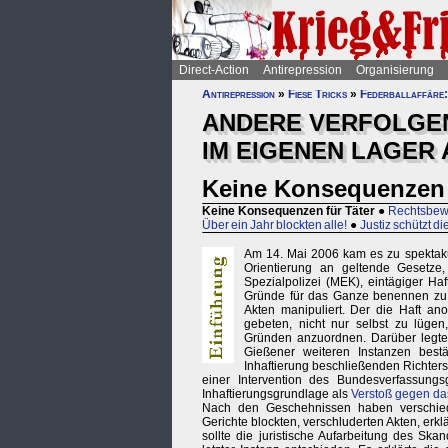
Direct-Action
Antirepression
Organisierung
Antirepression
»
Fiese Tricks
»
Federballaffäre:
ANDERE VERFOLGEN 
IM EIGENEN LAGER 
Keine Konsequenzen 
Keine Konsequenzen für Täter
●
Rechtsbewe
Über ein Jahr blockten alle!
●
Justiz schützt d
Am 14. Mai 2006 kam es zu spekta
Orientierung an geltende Gesetz
Spezialpolizei (MEK), eintägiger Haf
Gründe für das Ganze benennen zu kö
Akten manipuliert. Der die Haft an
gebeten, nicht nur selbst zu lügen
Gründen anzuordnen. Darüber legt
Gießener weiteren Instanzen best
Inhaftierung beschließenden Richters
einer Intervention des Bundesverfassungs
Inhaftierungsgrundlage als
Verstoß gegen da
Nach den Geschehnissen haben verschiede
Gerichte blockten, verschluderten Akten, erklä
sollte die juristische Aufarbeitung des Sk