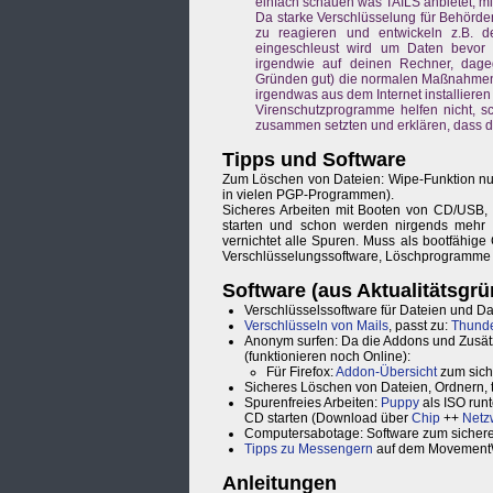
einfach schauen was TAILS anbietet, mi
Da starke Verschlüsselung für Behörde
zu reagieren und entwickeln z.B. d
eingeschleust wird um Daten bevor 
irgendwie auf deinen Rechner, dageg
Gründen gut) die normalen Maßnahmen 
irgendwas aus dem Internet installieren 
Virenschutzprogramme helfen nicht, s
zusammen setzten und erklären, dass d
Tipps und Software
Zum Löschen von Dateien: Wipe-Funktion nutze
in vielen PGP-Programmen).
Sicheres Arbeiten mit Booten von CD/USB, 
starten und schon werden nirgends mehr D
vernichtet alle Spuren. Muss als bootfähige
Verschlüsselungssoftware, Löschprogramme u
Software (aus Aktualitätsgr
Verschlüsselssoftware für Dateien und Da
Verschlüsseln von Mails
, passt zu:
Thunde
Anonym surfen: Da die Addons und Zusätze 
(funktionieren noch Online):
Für Firefox:
Addon-Übersicht
zum sich
Sicheres Löschen von Dateien, Ordnern, 
Spurenfreies Arbeiten:
Puppy
als ISO run
CD starten (Download über
Chip
++
Netz
Computersabotage: Software zum sichere
Tipps zu Messengern
auf dem Movement
Anleitungen