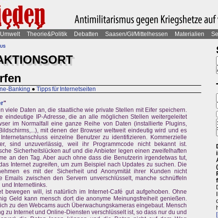
Umwelt
Theorie&Politik
Debatten
Saasen/GI/Mittelhessen
Materialien
Se
mus
 AKTIONSORT
rfen
line-Banking
●
Tipps für Internetseiten
er
"
 viele Daten an, die staatliche wie private Stellen mit Eifer speichern.
ne eindeutige IP-Adresse, die an alle möglichen Stellen weitergeleitet
ser im Normalfall eine ganze Reihe von Daten (installierte Plugins,
s Bildschirms,...), mit denen der Browser weltweit eindeutig wird und es
 Internetanschluss einzelne Benutzer zu identifizieren. Kommerzielle
er, sind unzuverlässig, weil ihr Programmcode nicht bekannt ist.
che Sicherheitslücken auf und die Anbieter legen einen zweifelhaften
 an den Tag. Aber auch ohne dass die Benutzerin irgendetwas tut,
 das Internet zugreifen, um zum Beispiel nach Updates zu suchen. Die
 nehmen es mit der Sicherheit und Anonymität ihrer Kunden nicht
e Emails zwischen den Servern unverschlüsselt, manche schnüffeln
und Internetlinks.
et bewegen will, ist natürlich im Internet-Café gut aufgehoben. Ohne
nig Geld kann mensch dort die anonyme Meinungsfreiheit genießen.
tzlich zu den Webcams auch Überwachungskameras eingebaut. Mensch
ng zu Internet und Online-Diensten verschlüsselt ist, so dass nur du und