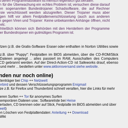
t deren Programmauswahl ist mensch eigentlich gut beraten.
n für die Überwachung ein echtes Problem ist, versuchen diese darauf
en sogenannten Bundestrojaner. Schadsoftware, die auf Rechner
sie verschlüsselt werden abzugreifen. Dieser Trojaner muss aber
en hilft vor allem Festplattenverschlüsselung (auch aus anderen
gegen Viren und Trojaner: Keine unbekannten Anhänge öffnen, nicht
etc.
chließlich können sich Behörden mit den Herstellern der Programme
er Bundestrojaner ein gutmütiges Programm ist.
n (z.B. die Gratis-Software Eraser oder enthalten in Norton Utilities sowie
z.B. über "Puppy": Festplatten im BIOS abmelden, über die CD-ROM/Stick
ateien angelegt ... alles passiert im RAM, Ausschalten des Computers
 CD gebrannt werden. Auf der Direct-Action-CD ist Safeworks drauf, ebenso
nd mehr ... bestellen unter
www.aktionsversand.siehe.website
.
ünden nur noch online)
tenträger bei
Chip
++
Netzwelt
rbird
und dessen Verschlüsselungsprogramm
Enigmail
z.B. für Firefox und Thunderbird schnell veralten, hier die Links für mehr
eren Surfen ++
Tor
für anonymes Surfen
temporären Dateien usw.: Softwareliste bei
Heise
terladen, CD brennen oder auf Stick, Festplatte im BIOS abmelden und über
welt
)
n Löschen von Festplattendaten:
Anleitung
++
Download
Wiki