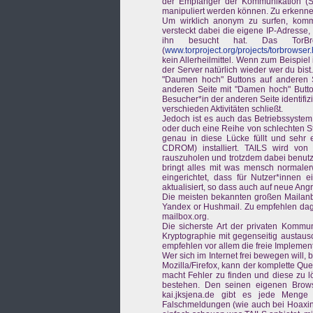
der Empfänger der Kommunikation (S
manipuliert werden können. Zu erken
Um wirklich anonym zu surfen, kom
versteckt dabei die eigene IP-Adresse,
ihn besucht hat. Das TorBrow
(
www.torproject.org/projects/torbrowser.
kein Allerheilmittel. Wenn zum Beispiel
der Server natürlich wieder wer du bis
"Daumen hoch" Buttons auf anderen 
anderen Seite mit "Damen hoch" Butto
Besucher*in der anderen Seite identif
verschieden Aktivitäten schließt.
Jedoch ist es auch das Betriebssystem
oder duch eine Reihe von schlechten St
genau in diese Lücke füllt und sehr 
CDROM) installiert. TAILS wird von 
rauszuholen und trotzdem dabei benutz
bringt alles mit was mensch normalerw
eingerichtet, dass für Nutzer*innen 
aktualisiert, so dass auch auf neue Angr
Die meisten bekannten großen Mailanbi
Yandex or Hushmail. Zu empfehlen dage
mailbox.org.
Die sicherste Art der privaten Kommun
Kryptographie mit gegenseitig austaus
empfehlen vor allem die freie Implemen
Wer sich im Internet frei bewegen will
Mozilla/Firefox, kann der komplette Qu
macht Fehler zu finden und diese zu 
bestehen. Den seinen eigenen Brows
kai.jksjena.de gibt es jede Menge 
Falschmeldungen (wie auch bei Hoaxin