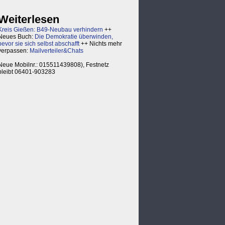
Weiterlesen
Kreis Gießen: B49-Neubau verhindern
++
Neues Buch:
Die Demokratie überwinden,
bevor sie sich selbst abschafft
++ Nichts mehr
verpassen:
Mailverteiler&Chats
Neue Mobilnr.: 015511439808), Festnetz
bleibt 06401-903283