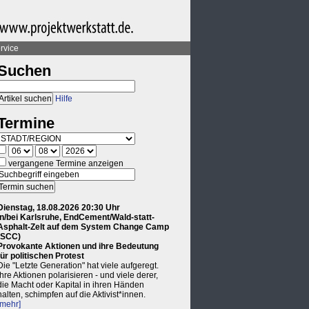
rvice
Suchen
Hilfe
Termine
vergangene Termine anzeigen
Dienstag, 18.08.2026 20:30 Uhr
in/bei Karlsruhe, EndCement/Wald-statt-
Asphalt-Zelt auf dem System Change Camp
(SCC)
Provokante Aktionen und ihre Bedeutung
für politischen Protest
Die "Letzte Generation" hat viele aufgeregt.
Ihre Aktionen polarisieren - und viele derer,
die Macht oder Kapital in ihren Händen
halten, schimpfen auf die Aktivist*innen.
[mehr]