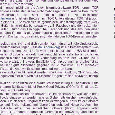
erver) die Daten lesen können und die Daten nicht auf dem Weg
nen am HTTPS am Anfang.
mt mensch nicht um die Anoymisierungssoftware TOR herum. TOR
 so dass selbst der Server nicht mehr sagen kann, welche Benutzer*in
serBundle ist sehr einfach überall zu installieren
html.en)
und ist ein Browser mit TOR Unterstützung. TOR ist jedoch
 in einer TOR Session sich in irgendeinen Dienst eingeloggt wird, weiß
t. Gefährlich wird das bei sowas wie z.B. Facebook und den bekannten
Seiten. Durch das Einloggen bei Facebook und das ansurfen einer
n, kann Facebook die Verbindung nachvollziehen und dich auch als
izieren. Das kannst du verhindern, indem du den TOR-Browser zwischen
 selber, was sich und dich verraten kann, durch z.B. die Updatesuche
andardeinstellungen. Tails (
tails.boum.org
) ist ein Betriebssystem, was
einfach zu benutzen ist. Es wird einfach auf einem USB-Stick (oder
einer Gruppe entwickelt, die versucht eine sehr hohe Sicherheit
bar zu bleiben. So läuft jede Verbindung ins Netz über TOR und TAILS
eise erwartet: Browser, Emailclient, Chatprogramm und alles ist so
eine sehr gute Sicherheit gegeben ist. Zumal wird TAILS monatlich
iffe auf die Anonymität schnell reagiert werden kann.
eter sollten nicht benutzt werden, wie Gmail, Outlook, GMX, WEB.de,
gen Anbieter die Wert auf Sicherheit legen: Posteo, MyKolab, riseup,
ikation ist natürlich eine starke Verschlüsselung zu benutzten. Gute
chbaren Schlüsseln bietet Pretty Good Privacy (PGP) für Email an. Zu
tation von GnuPG.org.
, braucht einen passenden Browser. Bei freien Browsern, wie Opera oder
ellcode eingesehen werden, was es Sicherheitsforscherinnen einfacher
lösen. Ein sicheres Programm kann deswegen nur aus freier Software
er auf Sicherheitsmängel überprüfen geht bei Heise.de. Auch bei
aktuelle Infos über schädliche Software (Viren, Trojaner) oder
fo.de). Für andere Programme außerhalb des Browsers, kann mensch