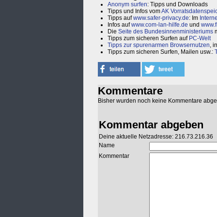
Anonym surfen
: Tipps und Downloads
Tipps und Infos vom
AK Vorratsdatenspei
Tipps auf
www.safer-privacy.de
: Im
Interne
Infos auf
www.com-lan-hilfe.de
und
www.f
Die
Seite des Bundesinnenministeriums
m
Tipps zum sicheren Surfen auf
PC-Welt
Tipps zur spurenarmen Browsernutzen
, i
Tipps zum sicheren Surfen, Mailen usw.:
T
Kommentare
Bisher wurden noch keine Kommentare abg
Kommentar abgeben
Deine aktuelle Netzadresse: 216.73.216.36
Name
Kommentar