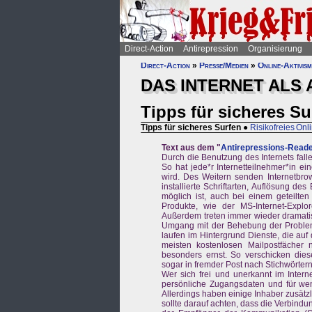
Direct-Action
Antirepression
Organisierung
Direct-Action
»
Presse/Medien
»
Online-Aktivis
DAS INTERNET ALS
Tipps für sicheres Su
Tipps für sicheres Surfen
●
Risikofreies On
Text aus dem "
Antirepressions-Read
Durch die Benutzung des Internets fallen
So hat jede*r Internetteilnehmer*in ei
wird. Des Weitern senden Internetbrow
installierte Schriftarten, Auflösung de
möglich ist, auch bei einem geteilten
Produkte, wie der MS-Internet-Explor
Außerdem treten immer wieder dramatis
Umgang mit der Behebung der Probleme
laufen im Hintergrund Dienste, die auf
meisten kostenlosen Mailpostfächer
besonders ernst. So verschicken dies
sogar in fremder Post nach Stichwörtern 
Wer sich frei und unerkannt im Intern
persönliche Zugangsdaten und für we
Allerdings haben einige Inhaber zusä
sollte darauf achten, dass die Verbindu