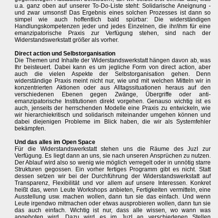
u.a. ganz oben auf unserer To-Do-Liste steht: Solidarische Aneignung -
und zwar umsonst! Das Ergebnis eines solchen Prozesses ist dann so
simpel wie auch hoffentlich bald spürbar: Die widerständigen
Handlungskompetenzen jeder und jedes Einzelnen, die ihr/ihm für eine
emanzipatorische Praxis zur Verfügung stehen, sind nach der
Widerstandswerkstatt größer als vorher.
Direct action und Selbstorganisation
Die Themen und Inhalte der Widerstandswerkstatt hängen davon ab, was
Ihr beisteuert. Dabei kann es um jegliche Form von direct action, aber
auch die vielen Aspekte der Selbstorganisation gehen. Denn
widerständige Praxis meint nicht nur, wie und mit welchen Mitteln wir in
konzentrierten Aktionen oder aus Alltagssituationen heraus auf den
verschiedenen Ebenen gegen Zwänge, Übergriffe oder anti-
emanzipatorische Institutionen direkt vorgehen. Genauso wichtig ist es
auch, jenseits der herrschenden Modelle eine Praxis zu entwickeln, wie
wir hierarchiekritisch und solidarisch miteinander umgehen können und
dabei diejenigen Probleme im Blick haben, die wir als Systemfehler
bekämpfen.
Und das alles im Open Space
Für die Widerstandswerkstatt stehen uns die Räume des JuzI zur
Verfügung. Es liegt dann an uns, sie nach unseren Ansprüchen zu nutzen.
Der Ablauf wird also so wenig wie möglich verregelt oder in unnötig starre
Strukturen gegossen. Ein vorher fertiges Programm gibt es nicht. Statt
dessen setzen wir bei der Durchführung der Widerstandswerkstatt auf
Transparenz, Flexibilität und vor allem auf unsere Interessen. Konkret
heißt das, wenn Leute Workshops anbieten, Fertigkeiten vermitteln, eine
Ausstellung usw. machen wollen, dann tun sie das einfach. Und wenn
Leute irgendwo mitmachen oder etwas ausprobieren wollen, dann tun sie
das auch einfach. Wichtig ist nur, dass alle wissen, wo wann was
angeboten wird. Dazu wird es im JuzI an verschiedenen Stellen