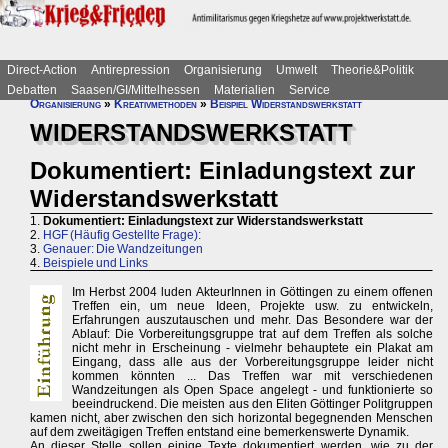
Direct-Action
Antirepression
Organisierung
Umwelt
Theorie&Politik
Debatten
Saasen/GI/Mittelhessen
Materialien
Service
Organisierung
»
Kreativmethoden
»
Beispiel Widerstandswerkstatt
WIDERSTANDSWERKSTATT
Dokumentiert: Einladungstext zur
Widerstandswerkstatt
1.
Dokumentiert: Einladungstext zur Widerstandswerkstatt
2.
HGF (Häufig Gestellte Frage):
3.
Genauer: Die Wandzeitungen
4.
Beispiele und Links
Im Herbst 2004 luden AkteurInnen in Göttingen zu einem offenen
Treffen ein, um neue Ideen, Projekte usw. zu entwickeln,
Erfahrungen auszutauschen und mehr. Das Besondere war der
Ablauf: Die Vorbereitungsgruppe trat auf dem Treffen als solche
nicht mehr in Erscheinung - vielmehr behauptete ein Plakat am
Eingang, dass alle aus der Vorbereitungsgruppe leider nicht
kommen könnten ... Das Treffen war mit verschiedenen
Wandzeitungen als Open Space angelegt - und funktionierte so
beeindruckend. Die meisten aus den Eliten Göttinger Politgruppen
kamen nicht, aber zwischen den sich horizontal begegnenden Menschen
auf dem zweitägigen Treffen entstand eine bemerkenswerte Dynamik.
An dieser Stelle sollen einige Texte dokumentiert werden, wie zu der