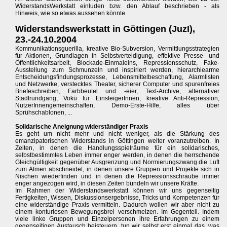
WiderstandsWerkstatt einluden bzw. den Ablauf beschrieben - als
Hinweis, wie so etwas aussehen könnte.
Widerstandswerkstatt in Göttingen (JuzI),
23.-24.10.2004
Kommunikationsguerilla, kreative Bio-Subversion, Vermittlungsstrategien
für Aktionen, Grundlagen in Selbstverteidigung, effektive Presse- und
Öffentlichkeitsarbeit, Blockade-Einmaleins, Repressionsschutz, Fake-
Ausstellung zum Schmunzeln und inspiriert werden, hierarchiearme
Entscheidungsfindungsprozesse, Lebensmittelbeschaffung, Alarmlisten
und Netzwerke, verstecktes Theater, sicherer Computer und spurenfreies
Briefeschreiben, Farbbeutel und -eier, Text-Archive, alternativer
Stadtrundgang, Vokü für EinsteigerInnen, kreative Anti-Repression,
NutzerInnengemeinschaften, Demo-Erste-Hilfe, alles über
Sprühschablonen, ...
Solidarische Aneignung widerständiger Praxis
Es geht um nicht mehr und nicht weniger, als die Stärkung des
emanzipatorischen Widerstands in Göttingen weiter voranzutreiben. In
Zeiten, in denen die Handlungsspielräume für ein solidarisches,
selbstbestimmtes Leben immer enger werden, in denen die herrschende
Gleichgültigkeit gegenüber Ausgrenzung und Normierungszwang die Luft
zum Atmen abschneidet, in denen unsere Gruppen und Projekte sich in
Nischen wiederfinden und in denen die Repressionsschraube immer
enger angezogen wird, in diesen Zeiten bündeln wir unsere Kräfte.
Im Rahmen der Widerstandswerkstatt können wir uns gegenseitig
Fertigkeiten, Wissen, Diskussionsergebnisse, Tricks und Kompetenzen für
eine widerständige Praxis vermitteln. Dadurch wollen wir aber nicht zu
einem konturlosen Bewegungsbrei verschmelzen. Im Gegenteil. Indem
viele linke Gruppen und Einzelpersonen ihre Erfahrungen zu einem
gegenseitigen Austausch beisteuern, tun wir selbst erst einmal das, was