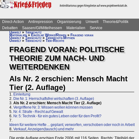
Direct-Action
Antirepression
Organisierung
Umwelt
Theorie&Politik
Debatten
Saasen/GI/Mittelhessen
Materialien
Service
Umwelt
»
Tierschutz
Materialien
»
Einzelne Werke/Reihen
»
Fragend voran
Umwelt
»
Tierschutz
»
Tierrechts-Mythen
Umwelt
»
Tierschutz
»
Tier-Rechte
FRAGEND VORAN: POLITISCHE
THEORIE ZUM NACH- UND
WEITERDENKEN
Als Nr. 2 erschien: Mensch Macht
Tier (2. Auflage)
1.
Einleitung
2.
Die Nr. 1: Herrschaftsfrei wirtschaften (3. Auflage)
3.
Als Nr. 2 erschien: Mensch Macht Tier (2. Auflage)
4.
Vergriffene Nr. 3: Wissen wollen können müssen
5.
Nr. 4: Strafe - Recht auf Gewalt
6.
Nr. 5: Technik - für ein gutes Leben oder für den Profit?
7.
Ideen für weitere Hefte ... geplant, verworfen, verschoben oder noch in Arbeit
8.
Verkauf, Anzeigen(tausch) und mehr
Die erste Auflage erschien Ende 2006 mit 116 Seiten. Rechts: Titelbild der