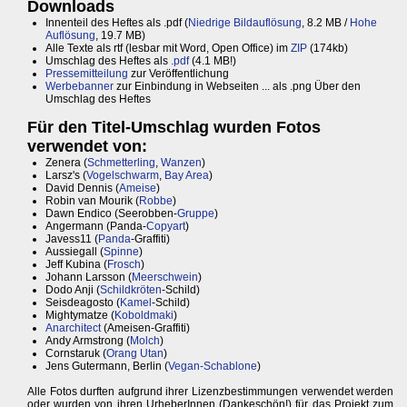
Downloads
Innenteil des Heftes als .pdf (
Niedrige Bildauflösung
, 8.2 MB /
Hohe
Auflösung
, 19.7 MB)
Alle Texte als rtf (lesbar mit Word, Open Office) im
ZIP
(174kb)
Umschlag des Heftes als
.pdf
(4.1 MB!)
Pressemitteilung
zur Veröffentlichung
Werbebanner
zur Einbindung in Webseiten ... als .png Über den
Umschlag des Heftes
Für den Titel-Umschlag wurden Fotos
verwendet von:
Zenera (
Schmetterling
,
Wanzen
)
Larsz's (
Vogelschwarm
,
Bay Area
)
David Dennis (
Ameise
)
Robin van Mourik (
Robbe
)
Dawn Endico (Seerobben-
Gruppe
)
Angermann (Panda-
Copyart
)
Javess11 (
Panda
-Graffiti)
Aussiegall (
Spinne
)
Jeff Kubina (
Frosch
)
Johann Larsson (
Meerschwein
)
Dodo Anji (
Schildkröten
-Schild)
Seisdeagosto (
Kamel
-Schild)
Mightymatze (
Koboldmaki
)
Anarchitect
(Ameisen-Graffiti)
Andy Armstrong (
Molch
)
Cornstaruk (
Orang Utan
)
Jens Gutermann, Berlin (
Vegan-Schablone
)
Alle Fotos durften aufgrund ihrer Lizenzbestimmungen verwendet werden
oder wurden von ihren UrheberInnen (Dankeschön!) für das Projekt zum