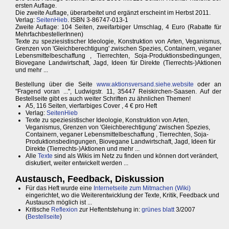
ersten Auflage.
Die zweite Auflage, überarbeitet und ergänzt erscheint im Herbst 2011.
Verlag:
SeitenHieb
. ISBN 3-86747-013-1
Zweite Auflage: 104 Seiten, zweifarbiger Umschlag, 4 Euro (Rabatte für
MehrfachbestellerInnen)
Texte zu speziesistischer Ideologie, Konstruktion von Arten, Veganismus,
Grenzen von 'Gleichberechtigung' zwischen Spezies, Containern, veganer
Lebensmittelbeschaffung , Tierrechten, Soja-Produktionsbedingungen,
Biovegane Landwirtschaft, Jagd, Ideen für Direkte (Tierrechts-)Aktionen
und mehr ...
Bestellung über die Seite
www.aktionsversand.siehe.website
oder an
"Fragend voran ...", Ludwigstr. 11, 35447 Reiskirchen-Saasen. Auf der
Bestellseite gibt es auch weiter Schriften zu ähnlichen Themen!
A5, 116 Seiten, vierfarbiges Cover , 4 € pro Heft
Verlag:
SeitenHieb
Texte zu speziesistischer Ideologie, Konstruktion von Arten,
Veganismus, Grenzen von 'Gleichberechtigung' zwischen Spezies,
Containern, veganer Lebensmittelbeschaffung , Tierrechten, Soja-
Produktionsbedingungen, Biovegane Landwirtschaft, Jagd, Ideen für
Direkte (Tierrechts-)Aktionen und mehr ...
Alle
Texte
sind als Wikis im Netz zu finden und können dort verändert,
diskutiert, weiter entwickelt werden ...
Austausch, Feedback, Diskussion
Für das Heft wurde eine
Internetseite zum Mitmachen (Wiki)
eingerichtet, wo die Weiterentwicklung der Texte, Kritik, Feedback und
Austausch möglich ist ...
Kritische
Reflexion
zur Heftentstehung in:
grünes blatt
3/2007
(
Bestellseite
)