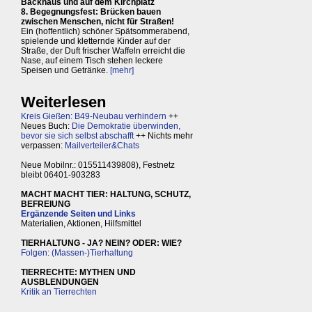
Backhaus und auf dem Kirchplatz
8. Begegnungsfest: Brücken bauen
zwischen Menschen, nicht für Straßen!
Ein (hoffentlich) schöner Spätsommerabend,
spielende und kletternde Kinder auf der
Straße, der Duft frischer Waffeln erreicht die
Nase, auf einem Tisch stehen leckere
Speisen und Getränke.
[mehr]
Weiterlesen
Kreis Gießen: B49-Neubau verhindern
++
Neues Buch:
Die Demokratie überwinden,
bevor sie sich selbst abschafft
++ Nichts mehr
verpassen:
Mailverteiler&Chats
Neue Mobilnr.: 015511439808), Festnetz
bleibt 06401-903283
MACHT MACHT TIER: HALTUNG, SCHUTZ,
BEFREIUNG
Ergänzende Seiten und Links
Materialien, Aktionen, Hilfsmittel
TIERHALTUNG - JA? NEIN? ODER: WIE?
Folgen: (Massen-)Tierhaltung
TIERRECHTE: MYTHEN UND
AUSBLENDUNGEN
Kritik an Tierrechten