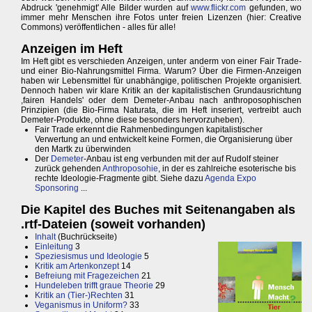
Abdruck 'genehmigt' Alle Bilder wurden auf
www.flickr.com
gefunden, wo
immer mehr Menschen ihre Fotos unter freien Lizenzen (hier: Creative
Commons) veröffentlichen - alles für alle!
Anzeigen im Heft
Im Heft gibt es verschieden Anzeigen, unter anderm von einer Fair Trade-
und einer Bio-Nahrungsmittel Firma. Warum? Über die Firmen-Anzeigen
haben wir Lebensmittel für unabhängige, politischen Projekte organisiert.
Dennoch haben wir klare Kritik an der kapitalistischen Grundausrichtung
,fairen Handels' oder dem Demeter-Anbau nach anthroposophischen
Prinzipien (die Bio-Firma Naturata, die im Heft inseriert, vertreibt auch
Demeter-Produkte, ohne diese besonders hervorzuheben).
Fair Trade erkennt die Rahmenbedingungen kapitalistischer
Verwertung an und entwickelt keine Formen, die Organisierung über
den Martk zu überwinden
Der
Demeter
-Anbau ist eng verbunden mit der auf Rudolf steiner
zurück gehenden
Anthroposohie
, in der es zahlreiche esoterische bis
rechte Ideologie-Fragmente gibt. Siehe dazu
Agenda Expo
Sponsoring
...
Die Kapitel des Buches mit Seitenangaben als
.rtf-Dateien (soweit vorhanden)
Inhalt
(Buchrückseite)
Einleitung
3
Speziesismus und Ideologie
5
Kritik am Artenkonzept
14
Befreiung mit Fragezeichen
21
Hundeleben trifft graue Theorie
29
Kritik an (Tier-)Rechten
31
Veganismus in Uniform?
33