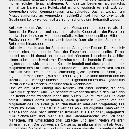
munter solche Herrschaftsformen. Um das zu begreifen, ist zunächst
einmal zu klären, was Kollektivität ist und wodurch es sich z.B. von
Kooperation oder Kommunikation unterscheidet. Das ist wichtig, um
Missverständnisse zu vermeiden - schließlich soll hier Kollektivität als
Gefahr und kollektive Identität als Beherrschungsform behandelt werden.
Kollektiv ist ein Zusammenhang von Menschen, der mehr ist als die
Summe der Einzelnen und auch mehr als die Kooperation der Einzelnen,
die ja dank besserer Handlungsmöglichkeiten, gegenseitiger Hilfe und
Ergänzung von Fähigkeiten auch bereits über die reine Summe der
Beteiligten hinausgeht.
Kollektivität macht aus der Summe eine Art eigener Person. Das Kollektiv
handelt nicht mehr nur in Form der Einzelnen, sondern selbst. Dabei
kommt es nicht darauf an, ob das bei näherem Hinsehen tatsächlich
stimmt oder es doch weiterhin Einzelne sind, die handeln. Entscheidend
ist, dass es so wirkt, dass das Kollektiv handelt und dieses auch bei den
Mitgliedern des Kollektivs so empfunden wird. Das "Wir" entwickelt sich im
Kollektiv von der reinen Beschreibung ("Wir spielen Fussball") zur
eigenen Persönlichkeit ("Wir sind der FC X"). Diese kann handeln und als
Rechtsperson Verträge unterschreiben, Eigentum bilden usw. - jedenfalls
im zur Zeit existierenden kapitalistischen Rechtsstaat.
Eine weitere Stufe erlangt das Kollektiv mit einer Identität, die dem
Kollektiv zugedacht wird. Sie beschreibt Wesensmerkmale des Kollektivs
und trennt damit zwischen Innen und Außen. Sie ist - wie das Kollektiv
selbst - immer damit verbunden, auch gedacht zu werden von den
Mitgliedern des Kollektivs (allen, den meisten oder den prägenden). Die
größte kollektive Einheit ist zur Zeit das Volk als originäre Bevölkerung
einer Nation oder nach ähnlichen Kriterien, z.B. Regionen, abgegrenzt.
"Die Schweizer" sind mehr als das Nebeneinander von Millionen
Menschen, mit unterschiedlicher Sprache und noch vielen weiteren
Unterschieden. Die Schweiz als Ganze ist handlungsfähig, tritt als Akteur
im globalen Maßstab auf und schuf sich eine Identität, die mehr darstellt