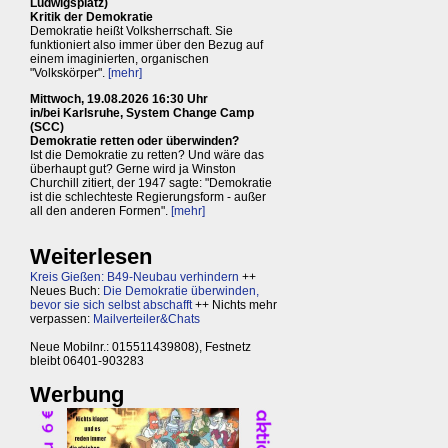
Ludwigsplatz)
Kritik der Demokratie
Demokratie heißt Volksherrschaft. Sie
funktioniert also immer über den Bezug auf
einem imaginierten, organischen
"Volkskörper".
[mehr]
Mittwoch, 19.08.2026 16:30 Uhr
in/bei Karlsruhe, System Change Camp
(SCC)
Demokratie retten oder überwinden?
Ist die Demokratie zu retten? Und wäre das
überhaupt gut? Gerne wird ja Winston
Churchill zitiert, der 1947 sagte: "Demokratie
ist die schlechteste Regierungsform - außer
all den anderen Formen".
[mehr]
Weiterlesen
Kreis Gießen: B49-Neubau verhindern
++
Neues Buch:
Die Demokratie überwinden,
bevor sie sich selbst abschafft
++ Nichts mehr
verpassen:
Mailverteiler&Chats
Neue Mobilnr.: 015511439808), Festnetz
bleibt 06401-903283
Werbung