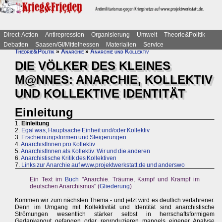
Direct-Action
Antirepression
Organisierung
Umwelt
Theorie&Politik
Debatten
Saasen/GI/Mittelhessen
Materialien
Service
Theorie&Politik
»
Anarchie
»
Anarchie und Kollektiv
DIE VÖLKER DES KLEINES
M@NNES: ANARCHIE, KOLLEKTIV
UND KOLLEKTIVE IDENTITÄT
Einleitung
1.
Einleitung
2.
Egal was, Hauptsache Einheit und/oder Kollektiv
3.
Erscheinungsformen und Steigerungen
4.
AnarchistInnen pro Kollektiv
5.
AnarchistInnen als Kollektiv: Wir und die anderen
6.
Anarchistische Kritik des Kollektiven
7.
Links zur Anarchie auf www.projektwerkstatt.de und anderswo
Ein Text im
Buch
"Anarchie. Träume, Kampf und Krampf im
deutschen Anarchismus" (
Gliederung
)
Kommen wir zum nächsten Thema - und jetzt wird es deutlich verfahrener.
Denn im Umgang mit Kollektivität und Identität sind anarchistische
Strömungen wesentlich stärker selbst in herrschaftsförmigem
Gedankengut gefangen oder reproduzieren mangels eigener Analyse