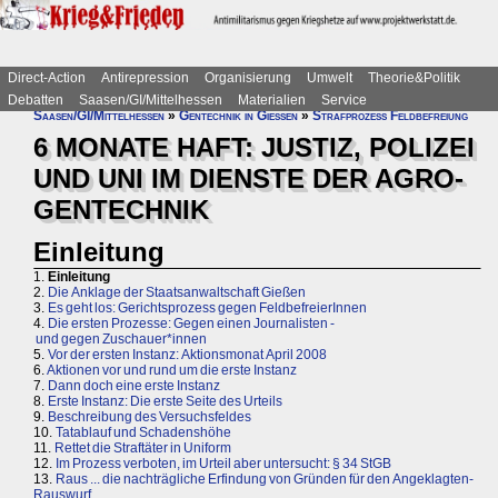
Direct-Action
Antirepression
Organisierung
Umwelt
Theorie&Politik
Debatten
Saasen/GI/Mittelhessen
Materialien
Service
Saasen/GI/Mittelhessen
»
Gentechnik in Gießen
»
Strafprozess Feldbefreiung
6 MONATE HAFT: JUSTIZ, POLIZEI
UND UNI IM DIENSTE DER AGRO-
GENTECHNIK
Einleitung
1.
Einleitung
2.
Die Anklage der Staatsanwaltschaft Gießen
3.
Es geht los: Gerichtsprozess gegen FeldbefreierInnen
4.
Die ersten Prozesse: Gegen einen Journalisten -
und gegen Zuschauer*innen
5.
Vor der ersten Instanz: Aktionsmonat April 2008
6.
Aktionen vor und rund um die erste Instanz
7.
Dann doch eine erste Instanz
8.
Erste Instanz: Die erste Seite des Urteils
9.
Beschreibung des Versuchsfeldes
10.
Tatablauf und Schadenshöhe
11.
Rettet die Straftäter in Uniform
12.
Im Prozess verboten, im Urteil aber untersucht: § 34 StGB
13.
Raus ... die nachträgliche Erfindung von Gründen für den Angeklagten-
Rauswurf