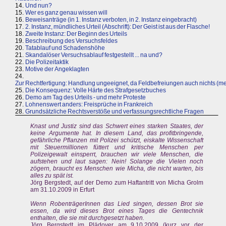
14.
Und nun?
15.
Wer es ganz genau wissen will
16.
Beweisanträge (in 1. Instanz verboten, in 2. Instanz eingebracht)
17.
2. Instanz, mündliches Urteil (Abschrift): Der Geist ist aus der Flasche!
18.
Zweite Instanz: Der Beginn des Urteils
19.
Beschreibung des Versuchsfeldes
20.
Tatablauf und Schadenshöhe
21.
Skandalöser Versuchsablauf festgestellt ... na und?
22.
Die Polizeitaktik
23.
Motive der Angeklagten
24.
Zur Rechtfertigung: Handlung ungeeignet, da Feldbefreiungen auch nichts (m
25.
Die Konsequenz: Volle Härte des Strafgesetzbuches
26.
Demo am Tag des Urteils - und mehr Proteste
27.
Lohnenswert anders: Freisprüche in Frankreich
28.
Grundsätzliche Rechtsverstöße und verfassungsrechtliche Fragen
Knast und Justiz sind das Schwert eines starken Staates, der
keine Argumente hat. In diesem Land, das profitbringende,
gefährliche Pflanzen mit Polizei schützt, eiskalte Wissenschaft
mit Steuermillionen füttert und kritische Menschen per
Polizeigewalt einsperrt, brauchen wir viele Menschen, die
aufstehen und laut sagen: Nein! Solange die Vielen noch
zögern, braucht es Menschen wie Micha, die nicht warten, bis
alles zu spät ist.
Jörg Bergstedt, auf der Demo zum Haftantritt von Micha Grolm
am 31.10.2009 in Erfurt
Wenn RobenträgerInnen das Lied singen, dessen Brot sie
essen, da wird dieses Brot eines Tages die Gentechnik
enthalten, die sie mit durchgesetzt haben.
Jörg Bergstedt im Plädoyer am 9.10.2009 (kurz vor der