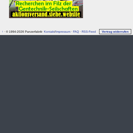
↑
· © 1994-2026 Panzerfabrik·
Kontakt
/
Impressum
·
FAQ
·
RSS-Feed
Vertrag widerrufen