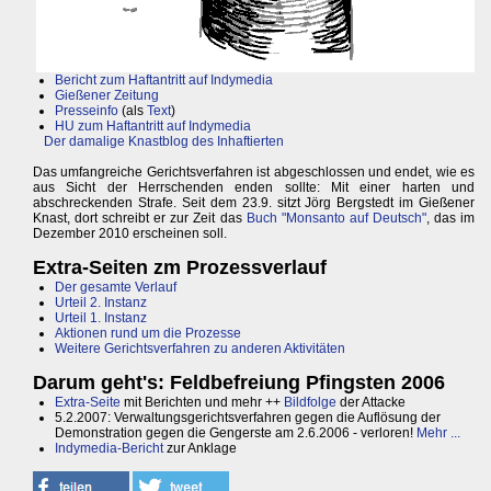
Bericht zum Haftantritt auf Indymedia
Gießener Zeitung
Presseinfo
(als
Text
)
HU zum Haftantritt auf Indymedia
Der damalige Knastblog des Inhaftierten
Das umfangreiche Gerichtsverfahren ist abgeschlossen und endet, wie es
aus Sicht der Herrschenden enden sollte: Mit einer harten und
abschreckenden Strafe. Seit dem 23.9. sitzt Jörg Bergstedt im Gießener
Knast, dort schreibt er zur Zeit das
Buch "Monsanto auf Deutsch"
, das im
Dezember 2010 erscheinen soll.
Extra-Seiten zm Prozessverlauf
Der gesamte Verlauf
Urteil 2. Instanz
Urteil 1. Instanz
Aktionen rund um die Prozesse
Weitere Gerichtsverfahren zu anderen Aktivitäten
Darum geht's: Feldbefreiung Pfingsten 2006
Extra-Seite
mit Berichten und mehr ++
Bildfolge
der Attacke
5.2.2007: Verwaltungsgerichtsverfahren gegen die Auflösung der
Demonstration gegen die Gengerste am 2.6.2006 - verloren!
Mehr ...
Indymedia-Bericht
zur Anklage