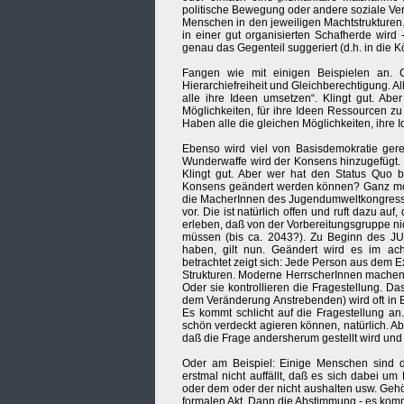
politische Bewegung oder andere soziale Ver
Menschen in den jeweiligen Machtstrukturen.
in einer gut organisierten Schafherde wir
genau das Gegenteil suggeriert (d.h. in die Kö
Fangen wie mit einigen Beispielen an.
Hierarchiefreiheit und Gleichberechtigung. Al
alle ihre Ideen umsetzen“. Klingt gut. Abe
Möglichkeiten, für ihre Ideen Ressourcen z
Haben alle die gleichen Möglichkeiten, ihr
Ebenso wird viel von Basisdemokratie gered
Wunderwaffe wird der Konsens hinzugefügt. J
Klingt gut. Aber wer hat den Status Quo
Konsens geändert werden können? Ganz mode
die MacherInnen des Jugendumweltkongresses
vor. Die ist natürlich offen und ruft dazu au
erleben, daß von der Vorbereitungsgruppe ni
müssen (bis ca. 2043?). Zu Beginn des JU
haben, gilt nun. Geändert wird es im ach
betrachtet zeigt sich: Jede Person aus dem 
Strukturen. Moderne HerrscherInnen machen d
Oder sie kontrollieren die Fragestellung. D
dem Veränderung Anstrebenden) wird oft in B
Es kommt schlicht auf die Fragestellung an.
schön verdeckt agieren können, natürlich. Abe
daß die Frage andersherum gestellt wird und 
Oder am Beispiel: Einige Menschen sind d
erstmal nicht auffällt, daß es sich dabei 
oder dem oder der nicht aushalten usw. Gehör
formalen Akt. Dann die Abstimmung - es kommt 