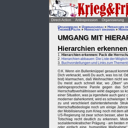
Direct-Action
Antirepression
Organisierung
Organisierung
»
Dominanzabbau
»
Hierarchien e
Theorie&Politik
»
Herrschaft erkennen
»
Herrsc
UMGANG MIT HIERA
Hierarchien erkennen:
1.
Hierarchien erkennen: Pack die Herrschaf
2.
Hierarchien abbauen: Die Liste der Möglich
3.
Buchvorstellungen und Links zum Themen
O.K. Wenn ein Bullenknüppel gesaust kommt, 
Dich verknackt, weiß Du auch, was los ist.
bist) klarmachen, daß Weihnachten nicht we
Du meist auch schnell klar, wo „Oben“ und
dahingesprochene Parole gegen das Sc
Herrschaftsverhältnissen wirkt dagegen so k
einer Situation, was ja irgendwie auch ganz 
moderner daherkommt, wird es schwieriger. 
zu und verschleiert dahinterstehende Struk
Herrschaftsideologie noch um einige Jahrze
der Mobilisierung zum Krieg noch mit dem al
US-Regierung ist zwar schon besser, aber b
Totschlag recht deutlich zu erkennen. Mode
sozialdemokratischer Prägung - am besten mi
oder einfach eine „humanitäre Maßnahme“. 