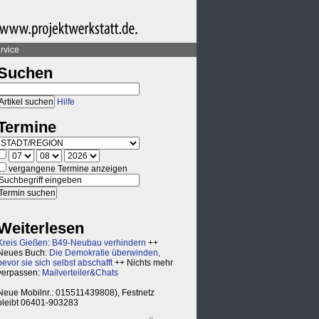
rvice
Suchen
Hilfe
Termine
vergangene Termine anzeigen
Weiterlesen
Kreis Gießen: B49-Neubau verhindern
++
Neues Buch:
Die Demokratie überwinden,
bevor sie sich selbst abschafft
++ Nichts mehr
verpassen:
Mailverteiler&Chats
Neue Mobilnr.: 015511439808), Festnetz
bleibt 06401-903283