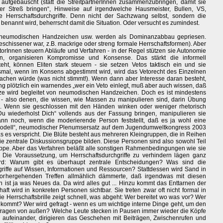
fgebauscht (statt die StreitpartnerInnen zusammenzubringen, damit sie
er Streß bringen“, Hinweise auf irgendwelche Hausmeister, Bullen, VS,
e Herrschaftsdurchgriffe. Denn nicht der Sachzwang selbst, sondern die
 benannt wird, beherrscht damit die Situation. Oder versucht es zumindest.
 neumodischen Handzeichen usw. werden als Dominanzabbau gepriesen.
schissener war, z.B. mackrige oder streng formale Herrschaftsformen). Aber
orInnen steuern Abläufe und Verfahren - in der Regel stützen sie Autonomie
chen, organisieren Kompromisse und Konsense. Das stärkt die informell
t, können Eliten stark steuern - sie setzen Vetos taktisch ein und sie
smal, wenn im Konsens abgestimmt wird, wird das Vetorecht des Einzelnen
machen würde (was nicht stimmt!). Wenn dann aber Interesse daran besteht,
ung plötzlich ein warnendes „wer ein Veto einlegt, muß aber auch wissen, daß
nze wird begleitet von neumodischen Handzeichen. Doch es ist mindestens
en - also denen, die wissen, wie Massen zu manipulieren sind, darin Übung
n. Wenn sie geschlossen mit den Händen winken oder weniger rhetorisch
Du wiederholst Dich“ vollends aus der Fassung bringen, manipulieren sie
nn noch, wenn die moderierende Person feststellt, daß es ja wohl eine
modell“, neumodischer Plenumsersatz auf dem Jugendumweltkongress 2003
was es verspricht. Die Blüte besteht aus mehreren Kleingruppen, die in Reihen
die zentrale Diskussionsgruppe bilden. Diese Personen sind also sowohl Teil
ruppe. Aber das Verfahren beläßt alle sonstigen Rahmenbedingungen wie sie
. Die Voraussetzung, um Herrschaftsdurchgriffe zu verhindern lägen ganz
ird: Warum gibt es überhaupt zentrale Entscheidungen? Was sind die
ffe auf Wissen, Informationen und Ressourcen? Stattdessen wird Sand in
vorhergehenden Treffen allmählich dämmerte, daß irgendwas mit diesen
n ist ja was Neues da. Da wird alles gut ... Hinzu kommt das Enttarnen der
ft wird in konkreten Personen sichtbar. Sie treten zwar oft nicht formal in
ie Herrschaftsbrille zeigt schnell, was abgeht: Wer bereitet wo was vor? Wer
n kommt? Wer wird gefragt - wenn es um wichtige interne Dinge geht, um den
fragen von außen? Welche Leute stecken in Pausen immer wieder die Köpfe
aufeinander, dirigieren das Geschehen mit Beiträgen, Zwischenrufen und