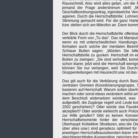
Rausschmiß. Also wird alles getan, um die F
jemand die Frage andersherum stellt: 
Geschäftsordnungsantrag, irgendwelche Ver
agieren. Durch die Herrschaftsbrille: Lohne
Stimmung gemacht wird. Für die ganz Harten
bzw. stellen sich am Mikrofon an. Dann kommt 
Der Blick durch die Herrschaftsbrille offenba
verklärte Form von „Tu das“. Das ist Manipu
wenn es mit unterschiedlichen Handlungs
formalen auch solche der mentalen Beeinfl
Schlaue Bullen sagen: „Würden Sie bitt
Herrschaftsbrille zu gucken. Herrschaft im 
Bullen zu zwingen: „Sie sind verhaftet, kom
schon klarer, jetzt wird die Herrschaft wen
können Sie nur verlangen, weil Sie Durchs
Gruppenleitungen mit Hausrecht usw. ist das
Das gilt auch für die Verklärung durch Ba
zentralen Gremien (Koordinierungsgruppe, 
basieren auf Herrschaft. Warum sollen überh
machen oder sonst etwas verändern willst a
dem Beschluß widersetzen würdest, was w
aufgestellt, die Zugänge regelt und Leute 
2002 geschehen)? Oder würde das Faustrec
akzeptiert? Oder würde vielleicht auch Poliz
zur Hilfe gerufen? Gibt es keinen Konse
Herrschaftsmomente hinter der verschlei
Überhaupt: Kollektive Strukturen, also die Or
über alles usw.) sind geradezu optimiert f
jeweiligen Herrschaftsausübenden klarer erke
gleichberechtigten Kooperation zwischen ihn