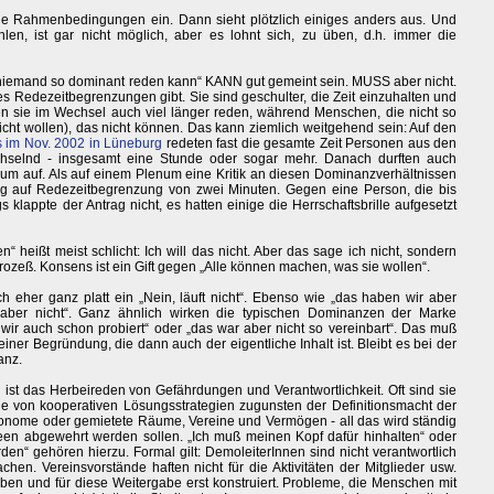
t die Rahmenbedingungen ein. Dann sieht plötzlich einiges anders aus. Und
hlen, ist gar nicht möglich, aber es lohnt sich, zu üben, d.h. immer die
t niemand so dominant reden kann“ KANN gut gemeint sein. MUSS aber nicht.
 es Redezeitbegrenzungen gibt. Sie sind geschulter, die Zeit einzuhalten und
en sie im Wechsel auch viel länger reden, während Menschen, die nicht so
icht wollen), das nicht können. Das kann ziemlich weitgehend sein: Auf den
 im Nov. 2002 in Lüneburg
redeten fast die gesamte Zeit Personen aus den
hselnd - insgesamt eine Stunde oder sogar mehr. Danach durften auch
m auf. Als auf einem Plenum eine Kritik an diesen Dominanzverhältnissen
rag auf Redezeitbegrenzung von zwei Minuten. Gegen eine Person, die bis
s klappte der Antrag nicht, es hatten einige die Herrschaftsbrille aufgesetzt
“ heißt meist schlicht: Ich will das nicht. Aber das sage ich nicht, sondern
rozeß. Konsens ist ein Gift gegen „Alle können machen, was sie wollen“.
auch eher ganz platt ein „Nein, läuft nicht“. Ebenso wie „das haben wir aber
 aber nicht“. Ganz ähnlich wirken die typischen Dominanzen der Marke
 wir auch schon probiert“ oder „das war aber nicht so vereinbart“. Das muß
einer Begründung, die dann auch der eigentliche Inhalt ist. Bleibt es bei der
anz.
ist das Herbeireden von Gefährdungen und Verantwortlichkeit. Oft sind sie
sie von kooperativen Lösungsstrategien zugunsten der Definitionsmacht der
onome oder gemietete Räume, Vereine und Vermögen - all das wird ständig
en abgewehrt werden sollen. „Ich muß meinen Kopf dafür hinhalten“ oder
den“ gehören hierzu. Formal gilt: DemoleiterInnen sind nicht verantwortlich
en. Vereinsvorstände haften nicht für die Aktivitäten der Mitglieder usw.
n und für diese Weitergabe erst konstruiert. Probleme, die Menschen mit