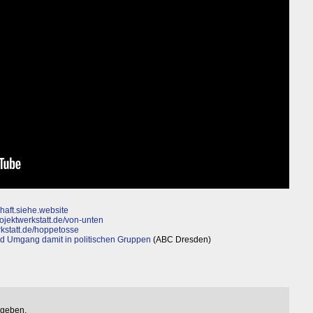
haft.siehe.website
jektwerkstatt.de/von-unten
kstatt.de/hoppetosse
nd Umgang damit in politischen Gruppen
(ABC Dresden)
egeben.