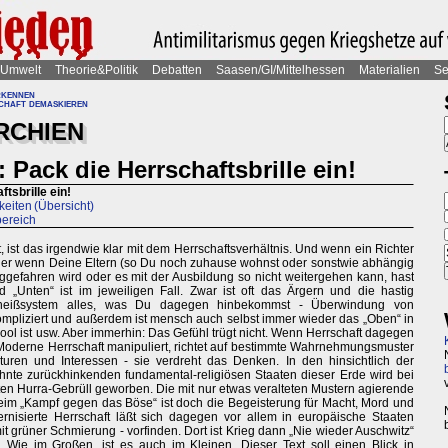
Umwelt
Theorie&Politik
Debatten
Saasen/GI/Mittelhessen
Materialien
Se
rkennen
haft demaskieren
RCHIEN
 Pack die Herrschaftsbrille ein!
tsbrille ein!
keiten (Übersicht)
bereich
ist das irgendwie klar mit dem Herrschaftsverhältnis. Und wenn ein Richter
 Oder wenn Deine Eltern (so Du noch zuhause wohnst oder sonstwie abhängig
ggefahren wird oder es mit der Ausbildung so nicht weitergehen kann, hast
 „Unten“ ist im jeweiligen Fall. Zwar ist oft das Ärgern und die hastig
heißsystem alles, was Du dagegen hinbekommst - Überwindung von
ompliziert und außerdem ist mensch auch selbst immer wieder das „Oben“ in
cool ist usw. Aber immerhin: Das Gefühl trügt nicht. Wenn Herrschaft dagegen
Moderne Herrschaft manipuliert, richtet auf bestimmte Wahrnehmungsmuster
turen und Interessen - sie verdreht das Denken. In den hinsichtlich der
hnte zurückhinkenden fundamental-religiösen Staaten dieser Erde wird bei
ten Hurra-Gebrüll geworben. Die mit nur etwas veralteten Mustern agierende
eim „Kampf gegen das Böse“ ist doch die Begeisterung für Macht, Mord und
rnisierte Herrschaft läßt sich dagegen vor allem in europäische Staaten
t grüner Schmierung - vorfinden. Dort ist Krieg dann „Nie wieder Auschwitz“
Wie im Großen, ist es auch im Kleinen. Dieser Text soll einen Blick in