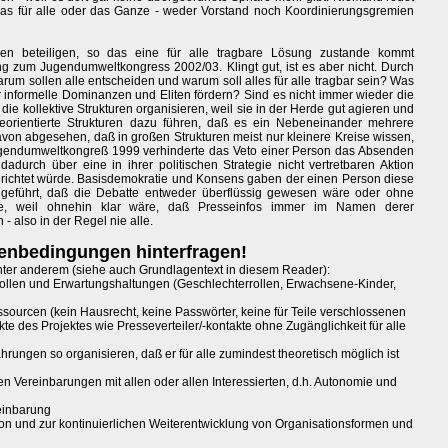
was für alle oder das Ganze - weder Vorstand noch Koordinierungsgremien
gen beteiligen, so das eine für alle tragbare Lösung zustande kommt
ng zum Jugendumweltkongress 2002/03. Klingt gut, ist es aber nicht. Durch
arum sollen alle entscheiden und warum soll alles für alle tragbar sein? Was
r informelle Dominanzen und Eliten fördern? Sind es nicht immer wieder die
ie kollektive Strukturen organisieren, weil sie in der Herde gut agieren und
orientierte Strukturen dazu führen, daß es ein Nebeneinander mehrere
n abgesehen, daß in großen Strukturen meist nur kleinere Kreise wissen,
gendumweltkongreß 1999 verhinderte das Veto einer Person das Absenden
 dadurch über eine in ihrer politischen Strategie nicht vertretbaren Aktion
berichtet würde. Basisdemokratie und Konsens gaben der einen Person diese
 geführt, daß die Debatte entweder überflüssig gewesen wäre oder ohne
e, weil ohnehin klar wäre, daß Presseinfos immer im Namen derer
- also in der Regel nie alle.
enbedingungen hinterfragen!
, unter anderem (siehe auch Grundlagentext in diesem Reader):
ollen und Erwartungshaltungen (Geschlechterrollen, Erwachsene-Kinder,
sourcen (kein Hausrecht, keine Passwörter, keine für Teile verschlossenen
e des Projektes wie Presseverteiler/-kontakte ohne Zugänglichkeit für alle
ahrungen so organisieren, daß er für alle zumindest theoretisch möglich ist
en Vereinbarungen mit allen oder allen Interessierten, d.h. Autonomie und
einbarung
exion und zur kontinuierlichen Weiterentwicklung von Organisationsformen und