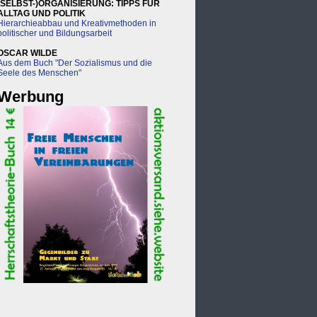
(SELBST-)ORGANISIERUNG: TIPPS FÜR
ALLTAG UND POLITIK
Hierarchieabbau und Kreativmethoden in
politischer und Bildungsarbeit
OSCAR WILDE
Aus dem Buch "Der Sozialismus und die
Seele des Menschen"
Werbung