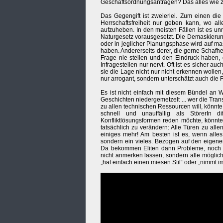
Geschäftsordnungsanträgen? Das alles wie zuf
Das Gegengift ist zweierlei. Zum einen die
Herrschaftsfreiheit nur geben kann, wo al
aufzuheben. In den meisten Fällen ist es u
Naturgesetz vorausgesetzt. Die Demaskierung
oder in jeglicher Planungsphase wird auf mass
haben. Andererseits derer, die gerne Schafher
Frage nie stellen und den Eindruck haben,
Infragestellen nur nervt. Oft ist es sicher au
sie die Lage nicht nur nicht erkennen wollen,
nur arrogant, sondern unterschätzt auch die 
Es ist nicht einfach mit diesem Bündel an W
Geschichten niedergemetzelt ... wer die Tran
zu allen technischen Ressourcen will, könnte 
schnell und unauffällig als StörerIn 
Konfliktlösungsformen reden möchte, könnt
tatsächlich zu verändern: Alle Türen zu alle
einiges mehr! Am besten ist es, wenn alles 
sondern ein vieles. Bezogen auf den eigene
Da bekommen Eliten dann Probleme, noch al
nicht anmerken lassen, sondern alle möglic
„hat einfach einen miesen Stil“ oder „nimmt i