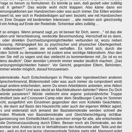
rage so herum zu formulieren. Es könnte ja sein, daß gezielt oder zufällig
„Muß X gehen?“ Das würde wohl nicht klappen. Also käme dann ein
wirrungsaktionen per Handzeichen oder was auch immer. Die Eliten würden
nswert ist, wer sich in Redebeiträgen auf wen bezieht, wie mit Handzeichen
: Eine Gruppe mit bestimmten Interessen ... alle melden sich gleichzeitig
ein Antrag auf Ende der Redeliste. Scheinbar alles zufällig ...
rt so einiges. Wenn jemand sagt „es ist besser für Dich, wenn ...“ ist das die
lation und Verschleierung, verdeckte Bevormundung. Herrschaft ist es dann,
- oder direkten Durchsetzungsmöglichkeiten verbunden ist, wozu neben
ussung, Abhängigkeit bis zu psychischer und physischer Überlegenheit.
e mitkommen?“, wenn sie eineN verhaften. Es lohnt sich, durch die
ersten Schritt zu demaskieren ist zudem eine wichtige Aktionsform. Also den
men Sie mit! zu sagen und das vielleicht zu kommentieren mit „So ist es es
igstens deutlich“. Oder dem/der LehrerIn immer wieder deutlich machen: „Das
etzungsmöglichkeiten haben“. Vor Gericht, gegenüber Eltern, Behörden,
 immer wieder möglich, darauf hinzuweisen.
sisdemokratie. Auch Entscheidungen in Plena oder irgendwelchen anderen
SprecherInnenrat, Blütenmodell oder was auch immer da rumprobiert wird)
aupt andere entscheiden, wenn Du einen Arbeitskreis anbieten, eine Aktion
m Bestehenden? Und was steckt an Machtstrukturen dahinter? Wenn Du Dich
ürde passieren? Würde vielleicht eine eigene polizeiähnliche Truppe
kontrolliert (wie auf Crossover-Camp oder dem Straßburger Camp im Sommer
ht, ausgeführt von Einzelnen gegenüber den vom Kollektiv Geächteten,
ei, die dann auf Basis des Hausrechts oder auch der eigenen Willkür agiert,
ns und widersetzt sich jemand der Basisdemokratie werden schnell die
ernden Rhetorik von Basisdemokratie und Gleichberechtigung sichtbar.
ganisierung von Einheitlichkeit (es sprechen einige für alle, alle entscheiden
ür die Dominanzausübung durch Eliten. Besser noch als Demokratie, wo die
nnbar sind. Anders ist es in Verhältnissen der Autonomie aller Teile und der
en - weil es dort gar keine übergeordnete Sphäre mehr gibt. Niemand redet