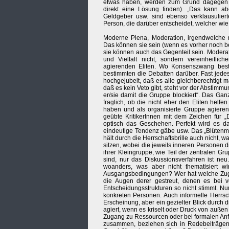
etwas haben, werden zum Grund dagegen au
direkt eine Lösung finden). „Das kann ab
Geldgeber usw. sind ebenso verklausuliert
Person, die darüber entscheidet, welcher wie
Moderne Plena, Moderation, irgendwelche
Das können sie sein (wenn es vorher noch be
sie können auch das Gegenteil sein. Moderat
und Vielfalt nicht, sondern vereinheitli
agierenden Eliten. Wo Konsenszwang besteh
bestimmten die Debatten darüber. Fast jede
hochgejubelt, daß es alle gleichberechtigt 
daß es kein Veto gibt, steht vor der Abstimm
er/sie damit die Gruppe blockiert“. Das Ga
fraglich, ob die nicht eher den Eliten helf
haben und als organisierte Gruppe agiere
geübte KritikerInnen mit dem Zeichen für „
optisch das Geschehen. Perfekt wird es da
eindeutige Tendenz gäbe usw. Das „Blüten
hält durch die Herrschaftsbrille auch nicht, 
sitzen, wobei die jeweils inneren Personen 
ihrer Kleingruppe, wie Teil der zentralen G
sind, nur das Diskussionsverfahren ist neu
woanders, was aber nicht thematisiert w
Ausgangsbedingungen? Wer hat welche Zugri
die Augen derer gestreut, denen es bei 
Entscheidungsstrukturen so nicht stimmt. Nu
konkreten Personen. Auch informelle Herrscha
Erscheinung, aber ein gezielter Blick durch d
agiert, wenn es kriselt oder Druck von auße
Zugang zu Ressourcen oder bei formalen An
zusammen, beziehen sich in Redebeiträgen 