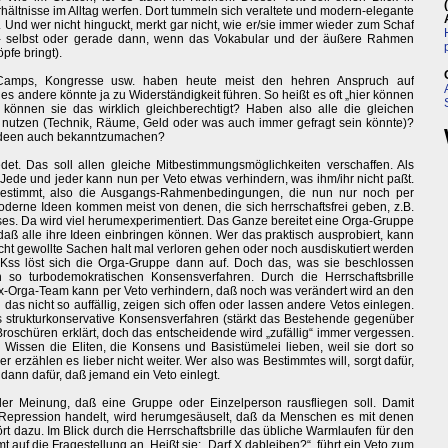
hältnisse im Alltag werfen. Dort tummeln sich veraltete und modern-elegante
 Und wer nicht hinguckt, merkt gar nicht, wie er/sie immer wieder zum Schaf
d - selbst oder gerade dann, wenn das Vokabular und der äußere Rahmen
pfe bringt).
 Camps, Kongresse usw. haben heute meist den hehren Anspruch auf
les andere könnte ja zu Widerständigkeit führen. So heißt es oft „hier können
r können sie das wirklich gleichberechtigt? Haben also alle die gleichen
u nutzen (Technik, Räume, Geld oder was auch immer gefragt sein könnte)?
e Ideen auch bekanntzumachen?
et. Das soll allen gleiche Mitbestimmungsmöglichkeiten verschaffen. Als
ede und jeder kann nun per Veto etwas verhindern, was ihm/ihr nicht paßt.
 bestimmt, also die Ausgangs-Rahmenbedingungen, die nun nur noch per
rne Ideen kommen meist von denen, die sich herrschaftsfrei geben, z.B.
. Da wird viel herumexperimentiert. Das Ganze bereitet eine Orga-Gruppe
f, daß alle ihre Ideen einbringen können. Wer das praktisch ausprobiert, kann
cht gewollte Sachen halt mal verloren gehen oder noch ausdiskutiert werden
Kss löst sich die Orga-Gruppe dann auf. Doch das, was sie beschlossen
 so turbodemokratischen Konsensverfahren. Durch die Herrschaftsbrille
Ex-Orga-Team kann per Veto verhindern, daß noch was verändert wird an den
as nicht so auffällig, zeigen sich offen oder lassen andere Vetos einlegen.
as strukturkonservative Konsensverfahren (stärkt das Bestehende gegenüber
roschüren erklärt, doch das entscheidende wird „zufällig“ immer vergessen.
 Wissen die Eliten, die Konsens und Basistümelei lieben, weil sie dort so
r erzählen es lieber nicht weiter. Wer also was Bestimmtes will, sorgt dafür,
dann dafür, daß jemand ein Veto einlegt.
er Meinung, daß eine Gruppe oder Einzelperson rausfliegen soll. Damit
um Repression handelt, wird herumgesäuselt, daß da Menschen es mit denen
t dazu. Im Blick durch die Herrschaftsbrille das übliche Warmlaufen für den
auf die Fragestellung an. Heißt sie: „Darf X dableiben?“, führt ein Veto zum