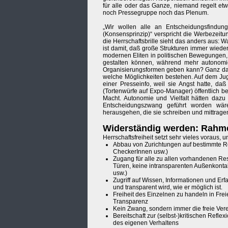
für alle oder das Ganze, niemand regelt et
noch Pressegruppe noch das Plenum.
„Wir wollen alle an Entscheidungsfindun
(Konsensprinzip)“ verspricht die Werbezeitu
die Herrschaftsbrille sieht das anders aus: W
ist damit, daß große Strukturen immer wiede
modernen Eliten in politischen Bewegungen, d
gestalten können, während mehr autonomie
Organisierungsformen geben kann? Ganz davo
welche Möglichkeiten bestehen. Auf dem Ju
einer Presseinfo, weil sie Angst hatte, daß
(Tortenwürfe auf Expo-Manager) öffentlich 
Macht. Autonomie und Vielfalt hätten dazu
Entscheidungszwang geführt worden wär
herausgehen, die sie schreiben und mittragen 
Widerständig werden: Rahm
Herrschaftsfreiheit setzt sehr vieles voraus
Abbau von Zurichtungen auf bestimmte R
CheckerInnen usw.)
Zugang für alle zu allen vorhandenen Res
Türen, keine intransparenten Außenkontakt
usw.)
Zugriff auf Wissen, Informationen und Erf
und transparent wird, wie er möglich ist.
Freiheit des Einzelnen zu handeln in Frei
Transparenz
Kein Zwang, sondern immer die freie Ver
Bereitschaft zur (selbst-)kritischen Refl
des eigenen Verhaltens