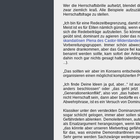
Wer die Herrschaftsbrille aufsetzt, blende
zwar ziemlich kraß. Alle Beispiele aufzuzä
Herrschaftsfrage zu stellen.
„Ich bin für eine Redezeitbegrenzung, dami
Meist ist es für Eliten nämlich günstig, wenn
sich die Redebeiträge aufzuteilen. So könn
geübt sind, dominant zu agieren (oder das n
skandalösen Plena des Castor-Widerstandes
Vorbereitungsgruppen. Immer schön abwec
andere drankommen, aber das Ganze fiel kau
benannt werden sollte, kam sofort der Ant
dahin noch gar nichts gesagt hatte (allerding
...).
„Das sollten wir aber im Konsens entscheiden
organisieren einen möglichst komplizierten P
„Ich finde Deine Ideen ja gut, aber...“ ist 
anders beschlossen“ oder „das geht jetzt
„Generationenkonflikt“, also von „das haben
nicht Herrschaft sein, dann aber bedürfte es 
Abwehrphrase, ist es ein Versuch von Domin
Klassiker unter den versteckten Dominanzen 
sogar schlicht gelogen, immer aber sollen 
Gefährdeten ablenken. DemoleiterInnen, aut
als Ersatzargument herangezogen, wenn Ide
„das könnte aber unseren Mietvertrag gefähr
für das, was einzelne DemonstrantInnen mach
Sehr gerne werden Sachzwänge weitergegebe