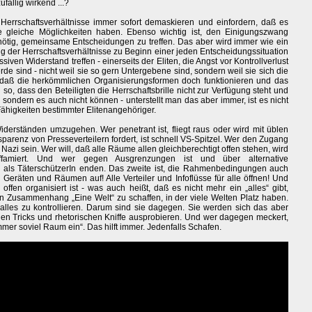
ällig wirkend ...?
 Herrschaftsverhältnisse immer sofort demaskieren und einfordern, daß es
le gleiche Möglichkeiten haben. Ebenso wichtig ist, den Einigungszwang
nnötig, gemeinsame Entscheidungen zu treffen. Das aber wird immer wie ein
 der Herrschaftsverhältnisse zu Beginn einer jeden Entscheidungssituation
iven Widerstand treffen - einerseits der Eliten, die Angst vor Kontrollverlust
de sind - nicht weil sie so gern Untergebene sind, sondern weil sie sich die
 daß die herkömmlichen Organisierungsformen doch funktionieren und das
ch so, dass den Beteiligten die Herrschaftsbrille nicht zur Verfügung steht und
 sondern es auch nicht können - unterstellt man das aber immer, ist es nicht
Fähigkeiten bestimmter Elitenangehöriger.
iderständen umzugehen. Wer penetrant ist, fliegt raus oder wird mit üblen
sparenz von Presseverteilern fordert, ist schnell VS-Spitzel. Wer den Zugang
Nazi sein. Wer will, daß alle Räume allen gleichberechtigt offen stehen, wird
diffamiert. Und wer gegen Ausgrenzungen ist und über alternative
e als TäterschützerIn enden. Das zweite ist, die Rahmenbedingungen auch
n Geräten und Räumen auf! Alle Verteiler und Infoflüsse für alle öffnen! Und
offen organisiert ist - was auch heißt, daß es nicht mehr ein „alles“ gibt,
n Zusammenhang „Eine Welt“ zu schaffen, in der viele Welten Platz haben.
les zu kontrollieren. Darum sind sie dagegen. Sie werden sich das aber
hen Tricks und rhetorischen Kniffe ausprobieren. Und wer dagegen meckert,
mmer soviel Raum ein“. Das hilft immer. Jedenfalls Schafen.