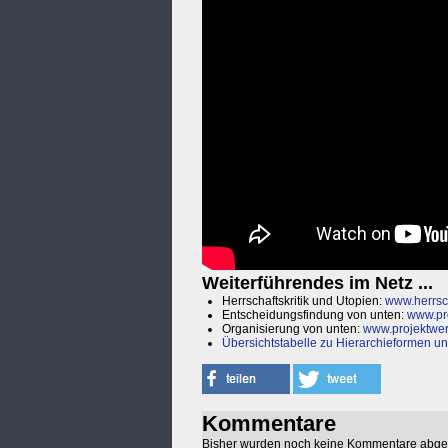
Weiterführendes im Netz ...
Herrschaftskritik und Utopien:
www.herrsc
Entscheidungsfindung von unten:
www.pro
Organisierung von unten:
www.projektwer
Übersichtstabelle zu Hierarchieformen u
Kommentare
Bisher wurden noch keine Kommentare abg