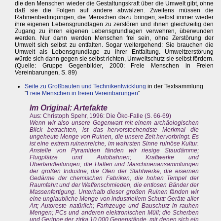
die den Menschen wieder die Gestaltungskraft über die Umwelt gibt, ohne
daß sie die Folgen auf andere abwälzen. Zweitens müssen die
Rahmenbedingungen, die Menschen dazu bringen, selbst immer wieder
ihre eigenen Lebensgrundlagen zu zerstören und ihnen gleichzeitig den
Zugang zu ihren eigenen Lebensgrundlagen verwehren, überwunden
werden. Nur dann werden Menschen frei sein, ohne Zerstörung der
Umwelt sich selbst zu entfalten. Sogar weitergehend: Sie brauchen die
Umwelt als Lebensgrundlage zu ihrer Entfaltung. Umweltzerstörung
würde sich dann gegen sie selbst richten, Umweltschutz sie selbst fördern.
(Quelle: Gruppe Gegenbilder, 2000: Freie Menschen in Freien
Vereinbarungen, S. 89)
Seite zu Großbauten und Technikentwicklung
in der Textsammlung
"
Freie Menschen in freien Vereinbarungen
"
Im Original: Artefakte
Aus: Christoph Spehr, 1996: Die Öko-Falle (S. 66-69)
Wenn wir also unsere Gegenwart mit einem archäologischen
Blick betrachten, ist das hervorstechendste Merkmal die
ungeheute Menge von Ruinen, die unsere Zeit hervorbringt. Es
ist eine extrem ruinenreiche, im wahrsten Sinne ruinöse Kultur.
Anstelle von Pyramiden fänden wir riesige Staudämme;
Flugplätze und Autobahnen; Kraftwerke und
Überlandleitungen; die Hallen und Maschinenansammlungen
der großen Industrie; die Öfen der Stahlwerke, die eisernen
Gedärme der chemischen Fabriken, die hohen Tempel der
Raumfahrt und der Waffenschmieden, die entlosen Bänder der
Massenfertigung. Unterhalb dieser großen Ruinen fänden wir
eine unglaubliche Menge von industriellem Schutt: Geräte aller
Art; Autoreste natürlich; Farhzeuge und Bauschutz in rauhen
Mengen; PCs und anderen elektronischen Müll; die Scherben
und Gerippe der zirka 10.000 Gegenstände, mit denen sich ein