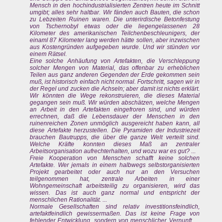
Mensch in den hochindustrialisierten Zentren heute im Schnitt
umgibt; alles sehr haltbar. Wir fänden auch Bauten, die schon
zu Lebzeiten Ruinen waren. Die unterirdische Betonfestung
von Tschernobyl etwas oder die liegengelassenen 28
Kilometer des amerikanischen Teilchenbeschleunigers, der
einaml 87 Kilometer lang werden hätte sollen, aber inzwischen
aus Kostengründen aufgegeben wurde. Und wir stünden vor
einem Rätsel.
Eine solche Anhäufung von Artefakten, die Verschleppung
solcher Mengen von Material, das offenbar zu erheblichen
Teilen aus ganz anderen Gegenden der Erde gekommen sein
muß, ist historisch einfach nicht normal. Fortschritt, sagen wir in
der Regel und zucken die Achseln; aber damit ist nichts erklärt.
Wir könnten die Wege rekonstruieren, die dieses Material
gegangen sein muß. Wir würden abschätzen, welche Mengen
an Arbeit in den Artefakten eingefroren sind, und würden
errechnen, daß die Lebensdauer der Menschen in den
ruinenreichen Zonen unmöglich ausgereicht haben kann, all
diese Artefakte herzustellen. Die Pyramiden der Industriezeit
brauchen Bautrupps, die über die ganze Welt verteilt sind.
Welche Kräfte konnten dieses Maß an zentraler
Arbeitsorganisation aufrechterhalten, und wozu war es gut? ...
Freie Kooperation von Menschen schafft keine solchen
Artefakte. Wer jemals in einem halbwegs selbstorganisierten
Projekt gearbeitet oder auch nur an den Versuchen
teilgenommen hat, zentrale Arbeiten in einer
Wohngemeinschaft arbeitsteilig zu organisieren, wird das
wissen. Das ist auch ganz normal und entspricht der
menschlichen Rationalität. ...
Normale Gesellschaften sind relativ investitionsfeindlich,
artefaktfeindlich gewissermaßen. Das ist keine Frage von
fehlender Entwicklung, sondern von menschlicher Vernunft. ...