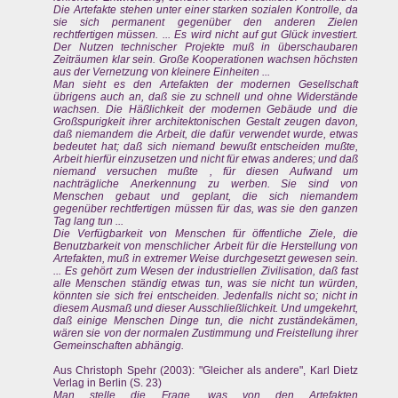
Die Artefakte stehen unter einer starken sozialen Kontrolle, da
sie sich permanent gegenüber den anderen Zielen
rechtfertigen müssen. ... Es wird nicht auf gut Glück investiert.
Der Nutzen technischer Projekte muß in überschaubaren
Zeiträumen klar sein. Große Kooperationen wachsen höchsten
aus der Vernetzung von kleinere Einheiten ...
Man sieht es den Artefakten der modernen Gesellschaft
übrigens auch an, daß sie zu schnell und ohne Widerstände
wachsen. Die Häßlichkeit der modernen Gebäude und die
Großspurigkeit ihrer architektonischen Gestalt zeugen davon,
daß niemandem die Arbeit, die dafür verwendet wurde, etwas
bedeutet hat; daß sich niemand bewußt entscheiden mußte,
Arbeit hierfür einzusetzen und nicht für etwas anderes; und daß
niemand versuchen mußte , für diesen Aufwand um
nachträgliche Anerkennung zu werben. Sie sind von
Menschen gebaut und geplant, die sich niemandem
gegenüber rechtfertigen müssen für das, was sie den ganzen
Tag lang tun ...
Die Verfügbarkeit von Menschen für öffentliche Ziele, die
Benutzbarkeit von menschlicher Arbeit für die Herstellung von
Artefakten, muß in extremer Weise durchgesetzt gewesen sein.
... Es gehört zum Wesen der industriellen Zivilisation, daß fast
alle Menschen ständig etwas tun, was sie nicht tun würden,
könnten sie sich frei entscheiden. Jedenfalls nicht so; nicht in
diesem Ausmaß und dieser Ausschließlichkeit. Und umgekehrt,
daß einige Menschen Dinge tun, die nicht zuständekämen,
wären sie von der normalen Zustimmung und Freistellung ihrer
Gemeinschaften abhängig.
Aus Christoph Spehr (2003): "Gleicher als andere", Karl Dietz
Verlag in Berlin (S. 23)
Man stelle die Frage, was von den Artefakten