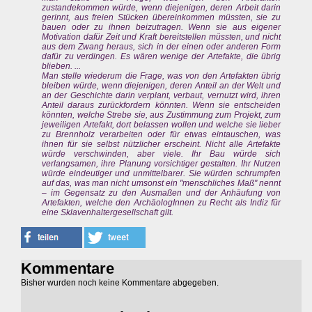
zustandekommen würde, wenn diejenigen, deren Arbeit darin
gerinnt, aus freien Stücken übereinkommen müssten, sie zu
bauen oder zu ihnen beizutragen. Wenn sie aus eigener
Motivation dafür Zeit und Kraft bereitstellen müssten, und nicht
aus dem Zwang heraus, sich in der einen oder anderen Form
dafür zu verdingen. Es wären wenige der Artefakte, die übrig
blieben. ...
Man stelle wiederum die Frage, was von den Artefakten übrig
bleiben würde, wenn diejenigen, deren Anteil an der Welt und
an der Geschichte darin verplant, verbaut, vernutzt wird, ihren
Anteil daraus zurückfordern könnten. Wenn sie entscheiden
könnten, welche Strebe sie, aus Zustimmung zum Projekt, zum
jeweiligen Artefakt, dort belassen wollen und welche sie lieber
zu Brennholz verarbeiten oder für etwas eintauschen, was
ihnen für sie selbst nützlicher erscheint. Nicht alle Artefakte
würde verschwinden, aber viele. Ihr Bau würde sich
verlangsamen, ihre Planung vorsichtiger gestalten. Ihr Nutzen
würde eindeutiger und unmittelbarer. Sie würden schrumpfen
auf das, was man nicht umsonst ein "menschliches Maß" nennt
– im Gegensatz zu den Ausmaßen und der Anhäufung von
Artefakten, welche den ArchäologInnen zu Recht als Indiz für
eine Sklavenhaltergesellschaft gilt.
Kommentare
Bisher wurden noch keine Kommentare abgegeben.