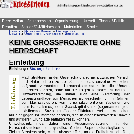
Direct-Action
Antirepression
Organisierung
Umwelt
Theorie&Politik
Debatten
Saasen/GI/Mittelhessen
Materialien
Service
Umwelt
»
Natur und Biotope
»
Großbauten
Umwelt
»
Umweltschutz von unten
»
Großbauten
KEINE GROSSPROJEKTE OHNE
HERRSCHAFT
Einleitung
Einleitung
●
Bücher, Infos, Links
Machtstrukturen in der Gesellschaft, also nicht zwischen Mensch
und Natur, führen zu der Situation, daß einzelne Menschen
aufgrund vorhandener Herrschaftsstrukturen in die Umwelt
eingreifen können, ohne auf die Folgen Rücksicht zu nehmen.
Umweltzerstörung, die immer auch eine Zerstörung der
Lebensgrundlage von Menschen ist, geschieht nur im Rahmen
von Machtstrukturen, von herrschaftsorientieren Systemen wie
dem Kapitalismus, dem Staatskapitalismus (sogenannter „real
existierender Sozialismus“) oder Diktaturen, weil die Menschen
nur hier gegen ihr Interesse handeln, sich in einer lebenswerten Umwelt
und auf deren Grundlage entfalten frei zu können.
Umweltschutz muß daher eine Auseinandersetzung mit den
Herrschaftsstrukturen und gesellschaftlichen Reproduktionslogiken sein.
Ziel muß erstens sein, Macht abzuschaffen, um die Freiheit zu schaffen,