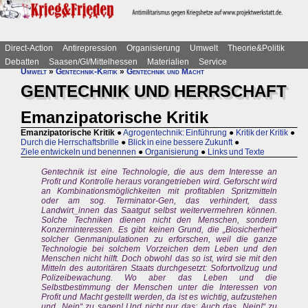
Direct-Action
Antirepression
Organisierung
Umwelt
Theorie&Politik
Debatten
Saasen/GI/Mittelhessen
Materialien
Service
Umwelt
»
Gentechnik-Kritik
»
Gentechnik und Macht
GENTECHNIK UND HERRSCHAFT
Emanzipatorische Kritik
Emanzipatorische Kritik
●
Agrogentechnik: Einführung
●
Kritik der Kritik
●
Durch die Herrschaftsbrille
●
Blick in eine bessere Zukunft
●
Ziele entwickeln und benennen
●
Organisierung
●
Links und Texte
Gentechnik ist eine Technologie, die aus dem Interesse an
Profit und Kontrolle heraus vorangetrieben wird. Geforscht wird
an Kombinationsmöglichkeiten mit profitablen Spritzmitteln
oder am sog. Terminator-Gen, das verhindert, dass
Landwirt_innen das Saatgut selbst weitervermehren können.
Solche Techniken dienen nicht den Menschen, sondern
Konzerninteressen. Es gibt keinen Grund, die „Biosicherheit“
solcher Genmanipulationen zu erforschen, weil die ganze
Technologie bei solchem Vorzeichen dem Leben und den
Menschen nicht hilft. Doch obwohl das so ist, wird sie mit den
Mitteln des autoritären Staats durchgesetzt: Sofortvollzug und
Polizeibewachung. Wo aber das Leben und die
Selbstbestimmung der Menschen unter die Interessen von
Profit und Macht gestellt werden, da ist es wichtig, aufzustehen
und „Nein“ zu sagen! Und nicht nur das: Auch das „Nein!“ zu