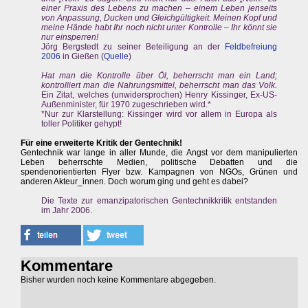
einer Praxis des Lebens zu machen – einem Leben jenseits
von Anpassung, Ducken und Gleichgültigkeit. Meinen Kopf und
meine Hände habt Ihr noch nicht unter Kontrolle – Ihr könnt sie
nur einsperren!
Jörg Bergstedt zu seiner Beteiligung an der
Feldbefreiung
2006
in Gießen (
Quelle
)
Hat man die Kontrolle über Öl, beherrscht man ein Land;
kontrolliert man die Nahrungsmittel, beherrscht man das Volk.
Ein Zitat, welches (unwidersprochen) Henry Kissinger, Ex-US-
Außenminister, für 1970 zugeschrieben wird.*
*Nur zur Klarstellung: Kissinger wird vor allem in Europa als
toller Politiker gehypt!
Für eine erweiterte Kritik der Gentechnik!
Gentechnik war lange in aller Munde, die Angst vor dem manipulierten
Leben beherrschte Medien, politische Debatten und die
spendenorientierten Flyer bzw. Kampagnen von NGOs, Grünen und
anderen Akteur_innen. Doch worum ging und geht es dabei?
Die Texte zur emanzipatorischen Gentechnikkritik entstanden
im Jahr 2006.
Kommentare
Bisher wurden noch keine Kommentare abgegeben.