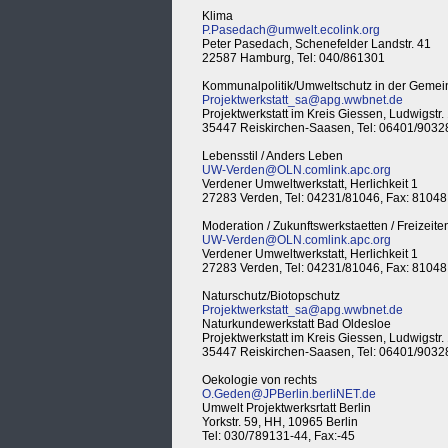
Klima
P.Pasedach@umwelt.ecolink.org
Peter Pasedach, Schenefelder Landstr. 41
22587 Hamburg, Tel: 040/861301
Kommunalpolitik/Umweltschutz in der Gemei
Projektwerkstatt_sa@apg.wwbnet.de
Projektwerkstatt im Kreis Giessen, Ludwigstr.
35447 Reiskirchen-Saasen, Tel: 06401/9032
Lebensstil / Anders Leben
UW-Verden@OLN.comlink.apc.org
Verdener Umweltwerkstatt, Herlichkeit 1
27283 Verden, Tel: 04231/81046, Fax: 81048
Moderation / Zukunftswerkstaetten / Freizeite
UW-Verden@OLN.comlink.apc.org
Verdener Umweltwerkstatt, Herlichkeit 1
27283 Verden, Tel: 04231/81046, Fax: 81048
Naturschutz/Biotopschutz
Projektwerkstatt_sa@apg.wwbnet.de
Naturkundewerkstatt Bad Oldesloe
Projektwerkstatt im Kreis Giessen, Ludwigstr.
35447 Reiskirchen-Saasen, Tel: 06401/9032
Oekologie von rechts
O.Geden@JPBerlin.berliNET.de
Umwelt Projektwerksrtatt Berlin
Yorkstr. 59, HH, 10965 Berlin
Tel: 030/789131-44, Fax:-45