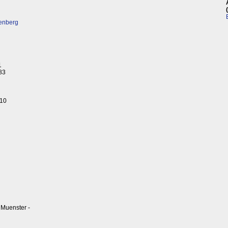
enberg
1
83
 10
Muenster -