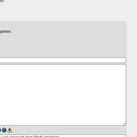
395
egeben.