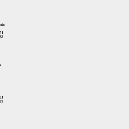
nde
 11
83
n
 11
83