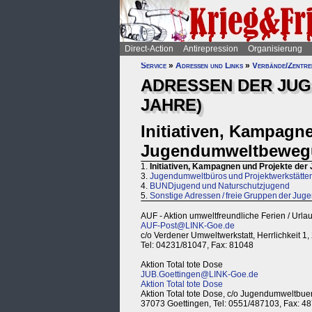
Direct-Action
Antirepression
Organisierung
Service
»
Adressen und Links
»
Verbände/Zentren
ADRESSEN DER JU
JAHRE)
Initiativen, Kampagn
Jugendumweltbeweg
1.
Initiativen, Kampagnen und Projekte d
3.
Jugendumweltbüros und Projektwerkstätte
4.
BUNDjugend und Naturschutzjugend
5.
Sonstige Adressen / freie Gruppen der J
AUF - Aktion umweltfreundliche Ferien / Urla
AUF-Post@LINK-Goe.de
c/o Verdener Umweltwerkstatt, Herrlichkeit 1
Tel: 04231/81047, Fax: 81048
Aktion Total tote Dose
JUB.Goettingen@LINK-Goe.de
Aktion Total tote Dose
Aktion Total tote Dose, c/o Jugendumweltbue
37073 Goettingen, Tel: 0551/487103, Fax: 4