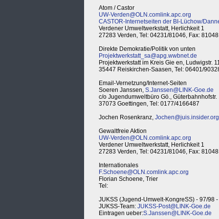
Atom / Castor
UW-Verden@OLN.comlink.apc.org
CASTOR-Internetseiten der BI-Lüchow/Dann
Verdener Umweltwerkstatt, Herlichkeit 1
27283 Verden, Tel: 04231/81046, Fax: 81048
Direkte Demokratie/Politik von unten
Projektwerkstatt_sa@apg.wwbnet.de
Projektwerkstatt im Kreis Gie en, Ludwigstr. 1
35447 Reiskirchen-Saasen, Tel: 06401/9032
Email-Vernetzung/Internet-Seiten
Soeren Janssen,
S.Janssen@LINK-Goe.de
c/o Jugendumweltbüro Gö., Güterbahnhofstr.
37073 Goettingen, Tel: 0177/4166487
Jochen Rosenkranz,
Jochen@juis.insider.org
Gewaltfreie Aktion
UW-Verden@OLN.comlink.apc.org
Verdener Umweltwerkstatt, Herlichkeit 1
27283 Verden, Tel: 04231/81046, Fax: 81048
Internationales
F.Schoene@OLN.comlink.apc.org
Florian Schoene, Trier
Tel:
JUKSS (Jugend-Umwelt-KongreSS) - 97/98 - 
JUKSS-Team:
JUKSS-Post@LINK-Goe.de
Eintragen ueber:
S.Janssen@LINK-Goe.de