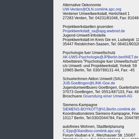
Alternative Oekonomie
UW-Verden@OLN.comlink.apc.org
Verdener Umweltwerkstatt, Herlichkeit 1
27283 Verden, Tel: 04231/81046, Fax: 81048
Projektwerkstaetten gruenden
Projektwerkstatt_sa@apg.wwbnet.de
Jugend-Umwelt-Infostelle
Projektwerkstatt im Kreis Gie en, Ludwigstr. 1
35447 Reiskirchen-Saasen, Tel: 06401/9032
Psychologie fuer Umweltschutz
AK-UWS-Psychologie@JPBerlin.berliNET.de
Arbeitskreis "Psychologie fuer Umweltschutz"
c/o Umwelt- und Projektwerkstatt, Yorkstr. 59
10965 Berlin, Tel: 030/789131-44, Fax: -45
SchuelerInnen Aktion Umwelt (SAU)
JUB.Goettingen@LINK-Goe.de
Jugendumweltbuero Goettingen, Gueterbahnh
37073 Goettingen, Tel: 0551/487103, Fax: 4
Broschuere
Gruendung einer Umwelt-AG
Siemens-Kampagne
SIEMENS-BOYKOTT@VLBerlin.comlink.de
Koordinationskreis Siemens-Kampagne, Frie
10117 Berlin, Tel:030/2044784, Fax: 204478
autofreies Wohnen, Stadtteilplanung
C.Epp@3landbox.comlink.apc.org
Forum Vauban e.V., Merzhauser Str. 150/07