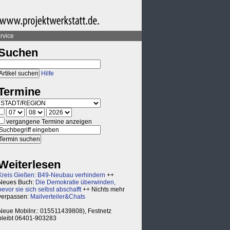
rvice
Suchen
Hilfe
Termine
vergangene Termine anzeigen
Weiterlesen
Kreis Gießen: B49-Neubau verhindern
++
Neues Buch:
Die Demokratie überwinden,
bevor sie sich selbst abschafft
++ Nichts mehr
verpassen:
Mailverteiler&Chats
Neue Mobilnr.: 015511439808), Festnetz
bleibt 06401-903283