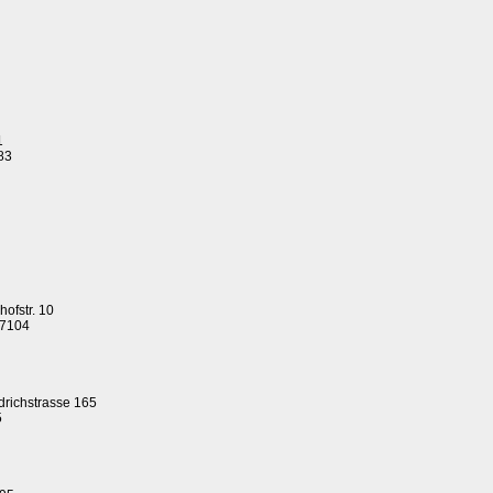
1
83
ofstr. 10
87104
drichstrasse 165
5