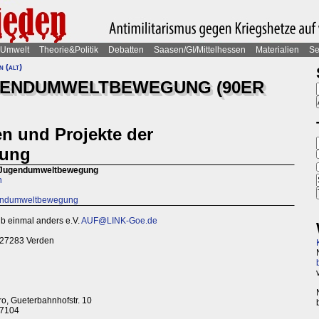
Umwelt
Theorie&Politik
Debatten
Saasen/GI/Mittelhessen
Materialien
Se
 (alt)
GENDUMWELTBEWEGUNG (90ER
en und Projekte der
ung
er Jugendumweltbewegung
n
ugendumweltbewegung
ub einmal anders e.V.
AUF@LINK-Goe.de
, 27283 Verden
ro, Gueterbahnhofstr. 10
87104