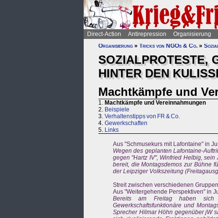
Direct-Action
Antirepression
Organisierung
Organisierung
»
Tricks von NGOs & Co.
»
Sozia
SOZIALPROTESTE, G
HINTER DEN KULIS
Machtkämpfe und Ve
1.
Machtkämpfe und Vereinnahmungen
2.
Beispiele
3.
Verhaltenstipps von FR & Co.
4.
Gewerkschaften
5.
Links
Aus "Schmusekurs mit Lafontaine" in Ju
Wegen des geplanten Lafontaine-Auftrit
gegen "Hartz IV", Winfried Helbig, sein
bereit, die Montagsdemos zur Bühne f
der Leipziger Volkszeitung (Freitagaus
Streit zwischen verschiedenen Gruppe
Aus "Weitergehende Perspektiven" in J
Bereits am Freitag haben sich
Gewerkschaftsfunktionäre und Montags
Sprecher Hilmar Höhn gegenüber jW sag