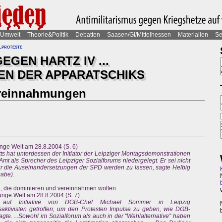
Umwelt
Theorie&Politik
Debatten
Saasen/GI/Mittelhessen
Materialien
Se
lproteste
EGEN HARTZ IV ...
SEN DER APPARATSCHIKS
reinnahmungen
nge Welt am 28.8.2004 (S. 6)
ts hat unterdessen der Initiator der Leipziger Montagsdemonstrationen
 Amt als Sprecher des Leipziger Sozialforums niedergelegt. Er sei nicht
ür die Auseinandersetzungen der SPD werden zu lassen, sagte Helbig
gabe).
n, die dominieren und vereinnahmen wollen
unge Welt am 28.8.2004 (S. 7)
 auf Initiative von DGB-Chef Michael Sommer in Leipzig
aktivisten getroffen, um den Protesten Impulse zu geben, wie DGB-
te. ...Sowohl im Sozialforum als auch in der "Wahlalternative" haben