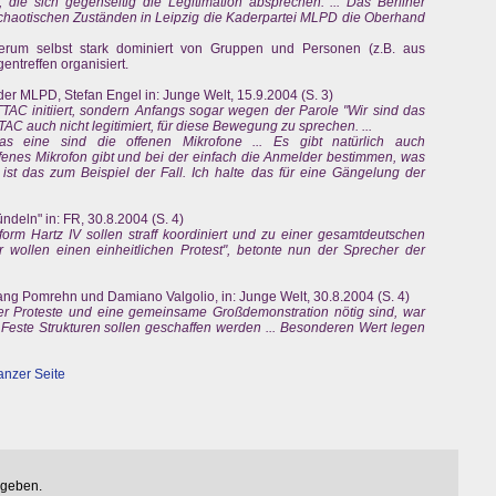
t, die sich gegenseitig die Legitimation absprechen. ... Das Berliner
n chaotischen Zuständen in Leipzig die Kaderpartei MLPD die Oberhand
.
derum selbst stark dominiert von Gruppen und Personen (z.B. aus
gentreffen organisiert.
er MLPD, Stefan Engel in: Junge Welt, 15.9.2004 (S. 3)
TAC initiiert, sondern Anfangs sogar wegen der Parole "Wir sind das
TTAC auch nicht legitimiert, für diese Bewegung zu sprechen. ...
as eine sind die offenen Mikrofone ... Es gibt natürlich auch
fenes Mikrofon gibt und bei der einfach die Anmelder bestimmen, was
ist das zum Beispiel der Fall. Ich halte das für eine Gängelung der
ündeln" in: FR, 30.8.2004 (S. 4)
form Hartz IV sollen straff koordiniert und zu einer gesamtdeutschen
 wollen einen einheitlichen Protest", betonte nun der Sprecher der
ng Pomrehn und Damiano Valgolio, in: Junge Welt, 30.8.2004 (S. 4)
r Proteste und eine gemeinsame Großdemonstration nötig sind, war
Feste Strukturen sollen geschaffen werden ... Besonderen Wert legen
anzer Seite
egeben.