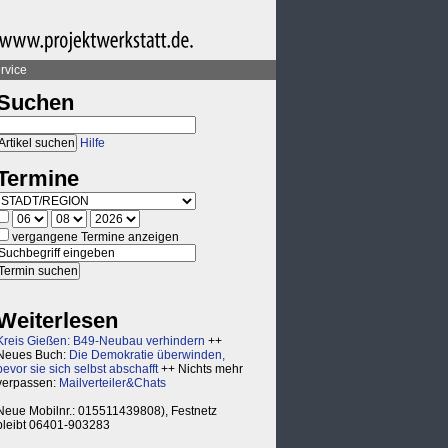
rvice
Suchen
Hilfe
Termine
vergangene Termine anzeigen
Weiterlesen
Kreis Gießen: B49-Neubau verhindern
++
Neues Buch:
Die Demokratie überwinden,
bevor sie sich selbst abschafft
++ Nichts mehr
verpassen:
Mailverteiler&Chats
Neue Mobilnr.: 015511439808), Festnetz
bleibt 06401-903283