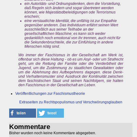
ein Autoritäts- und Ordnungsdenken, dem die Vorstellung,
daß Regeln sich ändern und sogar übertreten werden
können, wie Majestätsdbeleidigungen ode Terrorismus
erschein;
eine verstaatlichte Identität, die unfähig ist zur Empathie
gegenüber anderen. Das Individuum erfährt seinen Wert
ausschließlich aus seiner Teilhabe an der
gesellschaftlichen Maschine; es kann sich weder
gedanklilch noch emotional von ihr trennen, auch nicht für
die Sekundenbruchteile, die zur Einfühlung in andere
Menschen nötig sind.
Wo immer der Faschismus in der Gesellschaft am Werk ist,
offenbar sich diese Haltung - ob es um Asyl- oder um Strafrecht
geht, um die Rettung der Familie oder die Verderbtheit der
Jugend, um die Zustimmung zu staatlichen Gewaltakten oder
um die Ablehnung des Aufbegehrens dagegen. diese Denk-
und Verhaltensmuster sind Ausdruck der Kontinuität zwischen
dem faschistischen Staat und seinen Nachfolgern, sie halten
den Faschismus in der Gesellschaft am Leben.
Veröffentlichungen zur Faschismustheorie
Extraseiten zu Rechtspopulismus und Verschwörungsglauben
Kommentare
Bisher wurden noch keine Kommentare abgegeben.