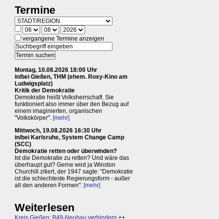
Termine
vergangene Termine anzeigen
Montag, 10.08.2026 18:00 Uhr
in/bei Gießen, THM (ehem. Roxy-Kino am
Ludwigsplatz)
Kritik der Demokratie
Demokratie heißt Volksherrschaft. Sie
funktioniert also immer über den Bezug auf
einem imaginierten, organischen
"Volkskörper".
[mehr]
Mittwoch, 19.08.2026 16:30 Uhr
in/bei Karlsruhe, System Change Camp
(SCC)
Demokratie retten oder überwinden?
Ist die Demokratie zu retten? Und wäre das
überhaupt gut? Gerne wird ja Winston
Churchill zitiert, der 1947 sagte: "Demokratie
ist die schlechteste Regierungsform - außer
all den anderen Formen".
[mehr]
Weiterlesen
Kreis Gießen: B49-Neubau verhindern
++