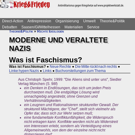
Direct-Action
Antirepression
Organisierung
Umwelt
Theorie&Politik
Debatten
Saasen/GI/Mittelhessen
Materialien
Service
Theorie&Politik
»
Rechte Ideologien
MODERNE UND VERALTETE
NAZIS
Was ist Faschismus?
Was ist Faschismus?
●
Neue Rechte
●
Die Mitte rückt nach rechts
●
Linke hypen Nazis
●
Links
●
Buchvorstellungen zum Thema
Aus Christoph Spehr, 1999: "Die Aliens sind unter uns", Siedler
Verlag München (S. 98f)
ein Denken in Endlösungen, das sich um jeden Preis
durchsetzen muß. Die endgültige Lösung wird
unnachgiebig angestrebt, ohne Grenzen und
Verhältnismäßigkeiten.
ein Leugnen und Rationalisieren struktureller Gewalt. Der
strukturell Mächtigere, der "Chef", stellt sich vielmehr als
Opfer dar, dass sich zur Wehr setzen muß;
eine fundameltale Konfliktunfähgikeit, die Widerspruch
nicht ertragen kann. Konflikte werden nicht als Widerstreit
von Interessen erlebt, sondern als Verteidigung eines
Allgemeinwohls, von dem der einzelne nicht nicht
distanzieren darf;