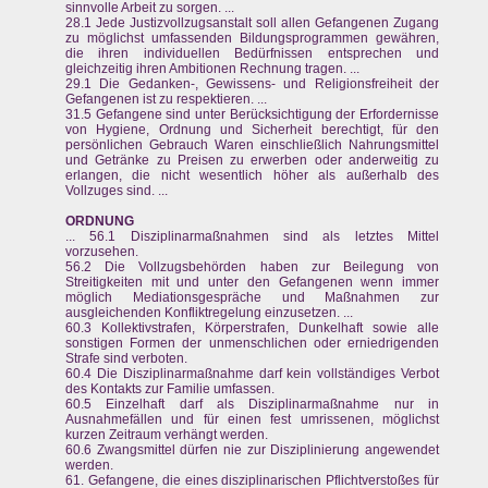
sinnvolle Arbeit zu sorgen. ...
28.1 Jede Justizvollzugsanstalt soll allen Gefangenen Zugang
zu möglichst umfassenden Bildungsprogrammen gewähren,
die ihren individuellen Bedürfnissen entsprechen und
gleichzeitig ihren Ambitionen Rechnung tragen. ...
29.1 Die Gedanken-, Gewissens- und Religionsfreiheit der
Gefangenen ist zu respektieren. ...
31.5 Gefangene sind unter Berücksichtigung der Erfordernisse
von Hygiene, Ordnung und Sicherheit berechtigt, für den
persönlichen Gebrauch Waren einschließlich Nahrungsmittel
und Getränke zu Preisen zu erwerben oder anderweitig zu
erlangen, die nicht wesentlich höher als außerhalb des
Vollzuges sind. ...
ORDNUNG
... 56.1 Disziplinarmaßnahmen sind als letztes Mittel
vorzusehen.
56.2 Die Vollzugsbehörden haben zur Beilegung von
Streitigkeiten mit und unter den Gefangenen wenn immer
möglich Mediationsgespräche und Maßnahmen zur
ausgleichenden Konfliktregelung einzusetzen. ...
60.3 Kollektivstrafen, Körperstrafen, Dunkelhaft sowie alle
sonstigen Formen der unmenschlichen oder erniedrigenden
Strafe sind verboten.
60.4 Die Disziplinarmaßnahme darf kein vollständiges Verbot
des Kontakts zur Familie umfassen.
60.5 Einzelhaft darf als Disziplinarmaßnahme nur in
Ausnahmefällen und für einen fest umrissenen, möglichst
kurzen Zeitraum verhängt werden.
60.6 Zwangsmittel dürfen nie zur Disziplinierung angewendet
werden.
61. Gefangene, die eines disziplinarischen Pflichtverstoßes für