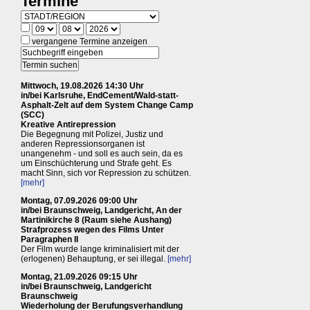
Termine
vergangene Termine anzeigen
Mittwoch, 19.08.2026 14:30 Uhr
in/bei Karlsruhe, EndCement/Wald-statt-
Asphalt-Zelt auf dem System Change Camp
(SCC)
Kreative Antirepression
Die Begegnung mit Polizei, Justiz und
anderen Repressionsorganen ist
unangenehm - und soll es auch sein, da es
um Einschüchterung und Strafe geht. Es
macht Sinn, sich vor Repression zu schützen.
[mehr]
Montag, 07.09.2026 09:00 Uhr
in/bei Braunschweig, Landgericht, An der
Martinikirche 8 (Raum siehe Aushang)
Strafprozess wegen des Films Unter
Paragraphen II
Der Film wurde lange kriminalisiert mit der
(erlogenen) Behauptung, er sei illegal.
[mehr]
Montag, 21.09.2026 09:15 Uhr
in/bei Braunschweig, Landgericht
Braunschweig
Wiederholung der Berufungsverhandlung