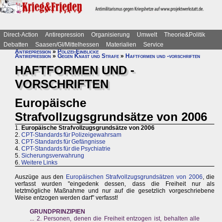
Direct-Action
Antirepression
Organisierung
Umwelt
Theorie&Politik
Debatten
Saasen/GI/Mittelhessen
Materialien
Service
Antirepression
»
Polizei-Einblicke
Antirepression
»
Gegen Knast und Strafe
»
Haftformen und -vorschriften
HAFTFORMEN UND -
VORSCHRIFTEN
Europäische
Strafvollzugsgrundsätze von 2006
1.
Europäische Strafvollzugsgrundsätze von 2006
2.
CPT-Standards für Polizeigewahrsam
3.
CPT-Standards für Gefängnisse
4.
CPT-Standards für die Psychiatrie
5.
Sicherungsverwahrung
6.
Weitere Links
Auszüge aus den
Europäischen Strafvollzugsgrundsätzen von 2006
, die
verfasst wurden "eingedenk dessen, dass die Freiheit nur als
letztmögliche Maßnahme und nur auf die gesetzlich vorgeschriebene
Weise entzogen werden darf" verfasst!
GRUNDPRINZIPIEN
... 2. Personen, denen die Freiheit entzogen ist, behalten alle