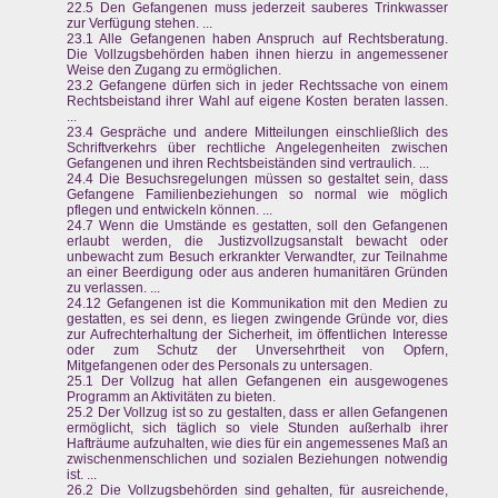
22.5 Den Gefangenen muss jederzeit sauberes Trinkwasser
zur Verfügung stehen. ...
23.1 Alle Gefangenen haben Anspruch auf Rechtsberatung.
Die Vollzugsbehörden haben ihnen hierzu in angemessener
Weise den Zugang zu ermöglichen.
23.2 Gefangene dürfen sich in jeder Rechtssache von einem
Rechtsbeistand ihrer Wahl auf eigene Kosten beraten lassen.
...
23.4 Gespräche und andere Mitteilungen einschließlich des
Schriftverkehrs über rechtliche Angelegenheiten zwischen
Gefangenen und ihren Rechtsbeiständen sind vertraulich. ...
24.4 Die Besuchsregelungen müssen so gestaltet sein, dass
Gefangene Familienbeziehungen so normal wie möglich
pflegen und entwickeln können. ...
24.7 Wenn die Umstände es gestatten, soll den Gefangenen
erlaubt werden, die Justizvollzugsanstalt bewacht oder
unbewacht zum Besuch erkrankter Verwandter, zur Teilnahme
an einer Beerdigung oder aus anderen humanitären Gründen
zu verlassen. ...
24.12 Gefangenen ist die Kommunikation mit den Medien zu
gestatten, es sei denn, es liegen zwingende Gründe vor, dies
zur Aufrechterhaltung der Sicherheit, im öffentlichen Interesse
oder zum Schutz der Unversehrtheit von Opfern,
Mitgefangenen oder des Personals zu untersagen.
25.1 Der Vollzug hat allen Gefangenen ein ausgewogenes
Programm an Aktivitäten zu bieten.
25.2 Der Vollzug ist so zu gestalten, dass er allen Gefangenen
ermöglicht, sich täglich so viele Stunden außerhalb ihrer
Hafträume aufzuhalten, wie dies für ein angemessenes Maß an
zwischenmenschlichen und sozialen Beziehungen notwendig
ist. ...
26.2 Die Vollzugsbehörden sind gehalten, für ausreichende,