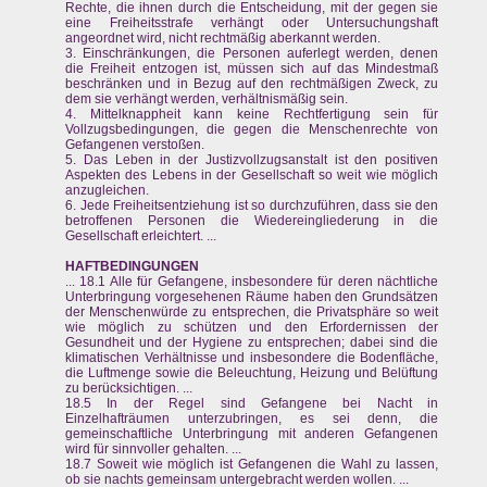
Rechte, die ihnen durch die Entscheidung, mit der gegen sie
eine Freiheitsstrafe verhängt oder Untersuchungshaft
angeordnet wird, nicht rechtmäßig aberkannt werden.
3. Einschränkungen, die Personen auferlegt werden, denen
die Freiheit entzogen ist, müssen sich auf das Mindestmaß
beschränken und in Bezug auf den rechtmäßigen Zweck, zu
dem sie verhängt werden, verhältnismäßig sein.
4. Mittelknappheit kann keine Rechtfertigung sein für
Vollzugsbedingungen, die gegen die Menschenrechte von
Gefangenen verstoßen.
5. Das Leben in der Justizvollzugsanstalt ist den positiven
Aspekten des Lebens in der Gesellschaft so weit wie möglich
anzugleichen.
6. Jede Freiheitsentziehung ist so durchzuführen, dass sie den
betroffenen Personen die Wiedereingliederung in die
Gesellschaft erleichtert. ...
HAFTBEDINGUNGEN
... 18.1 Alle für Gefangene, insbesondere für deren nächtliche
Unterbringung vorgesehenen Räume haben den Grundsätzen
der Menschenwürde zu entsprechen, die Privatsphäre so weit
wie möglich zu schützen und den Erfordernissen der
Gesundheit und der Hygiene zu entsprechen; dabei sind die
klimatischen Verhältnisse und insbesondere die Bodenfläche,
die Luftmenge sowie die Beleuchtung, Heizung und Belüftung
zu berücksichtigen. ...
18.5 In der Regel sind Gefangene bei Nacht in
Einzelhafträumen unterzubringen, es sei denn, die
gemeinschaftliche Unterbringung mit anderen Gefangenen
wird für sinnvoller gehalten. ...
18.7 Soweit wie möglich ist Gefangenen die Wahl zu lassen,
ob sie nachts gemeinsam untergebracht werden wollen. ...