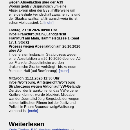
wegen Abseilaktion über der A39
Worum gehts? Ursprünglich um eine
Abseilaktion über der B39, mittlerweile um
eine gefestigte Feindschaft zwischen uns und
der Staatsanwaltschaft Braunschweig Es ist
schon viel passiert: 1.
[mehr]
Freitag, 23.10.2026 08:00 Uhr
in/bei Frankfurt (Main), Landgericht
Frankfurt am Main, Hammelsgasse 1 (Saal
17, 1. Stock)
Prozess wegen Abseilaktion am 26.10.2020
über A5
In der ersten Instanz im Strafprozess wegen
einer Abseilaktion am 26.10.2020 über der A5
bei Frankfurt Zeppelinheim wurden
drakonische Strafen verhängt - bis zu neun
Monaten Haft (auf Bewährung).
[mehr]
Mittwoch, 11.11.2026 11:30 Uhr
in/bei Wolfsburg, Amtsgericht Wolfsburg
Strafprozess wegen Aktion auf VW-Gelände
Der Zug, der Braunkohle für das VW-eigene
Kraftwerk bringt, wurde blockiert. Mit dabei
war der Journalist Jörg Bergstedt, der wegen
seinen kritischen Filmen bei der Justiz und
Polizei in Raum Braunschweig/Wolfsburg
verhasst ist.
[mehr]
Weiterlesen