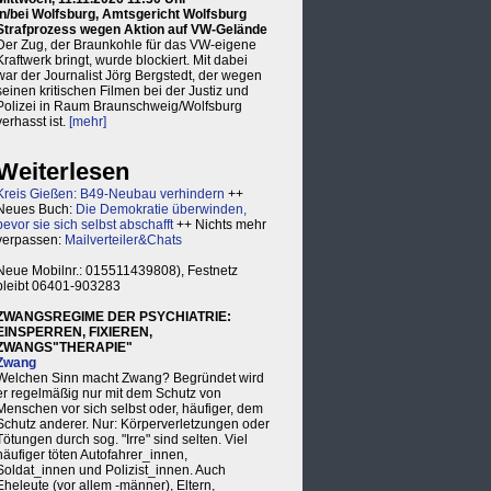
in/bei Wolfsburg, Amtsgericht Wolfsburg
Strafprozess wegen Aktion auf VW-Gelände
Der Zug, der Braunkohle für das VW-eigene
Kraftwerk bringt, wurde blockiert. Mit dabei
war der Journalist Jörg Bergstedt, der wegen
seinen kritischen Filmen bei der Justiz und
Polizei in Raum Braunschweig/Wolfsburg
verhasst ist.
[mehr]
Weiterlesen
Kreis Gießen: B49-Neubau verhindern
++
Neues Buch:
Die Demokratie überwinden,
bevor sie sich selbst abschafft
++ Nichts mehr
verpassen:
Mailverteiler&Chats
Neue Mobilnr.: 015511439808), Festnetz
bleibt 06401-903283
ZWANGSREGIME DER PSYCHIATRIE:
EINSPERREN, FIXIEREN,
ZWANGS"THERAPIE"
Zwang
Welchen Sinn macht Zwang? Begründet wird
er regelmäßig nur mit dem Schutz von
Menschen vor sich selbst oder, häufiger, dem
Schutz anderer. Nur: Körperverletzungen oder
Tötungen durch sog. "Irre" sind selten. Viel
häufiger töten Autofahrer_innen,
Soldat_innen und Polizist_innen. Auch
Eheleute (vor allem -männer), Eltern,