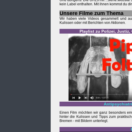
Und übrigens: Die URLs mit ...siehe.website
kein Label enthalten. Mit ihnen kommst du d
Unsere Filme zum Thema
Wir haben viele Videos gesammelt und auch 
Kulissen oder mit Berichten von Aktionen.
Playlist zu Polizei, Just
Antipsychiatr
Einen Film möchten wir ganz besonders emp
hinter die Kulissen und Tipps zum praktisch
Bremen - mit Bildern unterlegt.