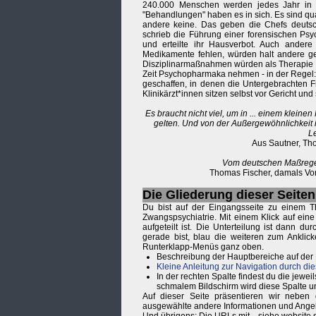
240.000 Menschen werden jedes Jahr in D
"Behandlungen" haben es in sich. Es sind qua
andere keine. Das geben die Chefs deutsch
schrieb die Führung einer forensischen Psy
und erteilte ihr Hausverbot. Auch ander
Medikamente fehlen, würden halt andere g
Disziplinarmaßnahmen würden als Therapie v
Zeit Psychopharmaka nehmen - in der Regel
geschaffen, in denen die Untergebrachten Fr
Klinikärzt*innen sitzen selbst vor Gericht und
Es braucht nicht viel, um in ... einem klein
gelten. Und von der Außergewöhnlichkeit is
L
Aus Sautner, Tho
Vom deutschen Maßregelv
Thomas Fischer, damals Vor
Die Gliederung dieser Seiten
Du bist auf der Eingangsseite zu einem T
Zwangspsychiatrie. Mit einem Klick auf ein
aufgeteilt ist. Die Unterteilung ist dann 
gerade bist, blau die weiteren zum Anklic
Runterklapp-Menüs ganz oben.
Beschreibung der Hauptbereiche auf der
Kleine Anleitung zur Navigation durch die
In der rechten Spalte findest du die je
schmalem Bildschirm wird diese Spalte u
Auf dieser Seite präsentieren wir neben
ausgewählte andere Informationen und Ange