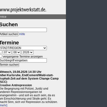
rvice
Suchen
Hilfe
Termine
vergangene Termine anzeigen
Mittwoch, 19.08.2026 14:30 Uhr
in/bei Karlsruhe, EndCement/Wald-statt-
Asphalt-Zelt auf dem System Change Camp
(SCC)
Kreative Antirepression
Die Begegnung mit Polizei, Justiz und
anderen Repressionsorganen ist
unangenehm - und soll es auch sein, da es
um Einschüchterung und Strafe geht. Es
macht Sinn, sich vor Repression zu schützen.
[mehr]