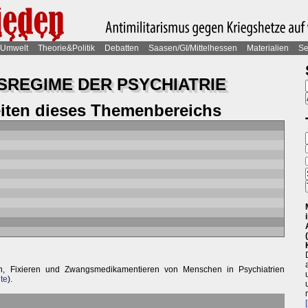
Umwelt
Theorie&Politik
Debatten
Saasen/GI/Mittelhessen
Materialien
Se
REGIME DER PSYCHIATRIE
eiten dieses Themenbereichs
en, Fixieren und Zwangsmedikamentieren von Menschen in Psychiatrien
te
).