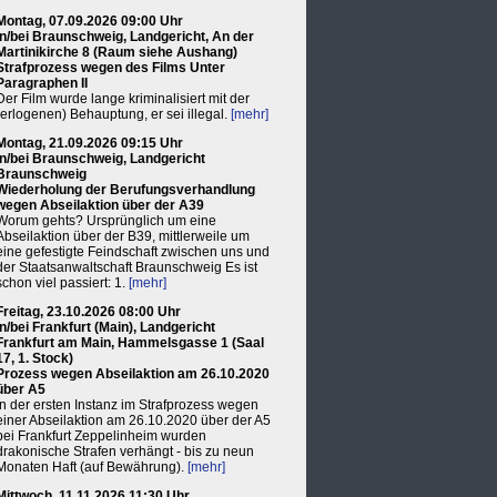
Montag, 07.09.2026 09:00 Uhr
in/bei Braunschweig, Landgericht, An der
Martinikirche 8 (Raum siehe Aushang)
Strafprozess wegen des Films Unter
Paragraphen II
Der Film wurde lange kriminalisiert mit der
(erlogenen) Behauptung, er sei illegal.
[mehr]
Montag, 21.09.2026 09:15 Uhr
in/bei Braunschweig, Landgericht
Braunschweig
Wiederholung der Berufungsverhandlung
wegen Abseilaktion über der A39
Worum gehts? Ursprünglich um eine
Abseilaktion über der B39, mittlerweile um
eine gefestigte Feindschaft zwischen uns und
der Staatsanwaltschaft Braunschweig Es ist
schon viel passiert: 1.
[mehr]
Freitag, 23.10.2026 08:00 Uhr
in/bei Frankfurt (Main), Landgericht
Frankfurt am Main, Hammelsgasse 1 (Saal
17, 1. Stock)
Prozess wegen Abseilaktion am 26.10.2020
über A5
In der ersten Instanz im Strafprozess wegen
einer Abseilaktion am 26.10.2020 über der A5
bei Frankfurt Zeppelinheim wurden
drakonische Strafen verhängt - bis zu neun
Monaten Haft (auf Bewährung).
[mehr]
Mittwoch, 11.11.2026 11:30 Uhr