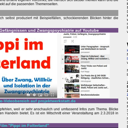
 sind unsere eigenen Kurzlinks, die mensch sich besser merken kann und die
irekt auf die passenden Themenseiten.
selbst produziert mit Beispielfällen, schockierenden Blicken hinter die
iz, Gefängnissen und Zwangspsychiatrie auf Youtube
ie-Videobereich auf projektwerkstatt.de
fehlen, weil er sehr anschaulich und umfassend Infos zum Thema. Blicke
en Handeln bietet. Es ist ein Mitschnitt einer Veranstaltung am 2.3.2018 in
Film "Pippi im Folterland"