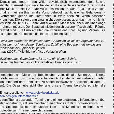
eutschland gegen ihren Willen psychiatrisch zwangsbehandelt. Solche
lvolle Unterwerfungsrituale, bei denen die eine Seite alle Macht hat und die
er Kliniken selbst zu. Der Wille des Patienten würde gar nichts zählen,
chiatrie in einem Brief an die Vorsorgebevollmächtigte eines Gefangenen -
e Verbrechen geben die Täter*innen in Weiß offen zu: Wenn passende
enommen. Die seien dann zwar nicht zugelassen, aber das mache nichts.
erschleiert. 18 bis 25 Jahre kürzer würden Menschen leben, die über lange
: nehmen müssen. Der Staat hat mit den geschlossenen Psychiatrien Räume
eiwild sind. 359 Euro erhalten die Kliniken dafür pro Tag und Person. Die
 schreiben die Gutachten, die ihnen die Betten füllen.
en Fleck, der fernab von weitreichenden Gedanken ist, als außergewöhnlich zu
t es nur noch ein kleiner Schritt, ein Zufall, eine Begebenheit, um bis ans
ebensende als Spinner zu gelten.
mas (2007): "Milchblume", Picus Verlag in Wien
ollzug nach Guantánamo ist es nur ein kleiner Schritt.
sitzender Richter des 2. Strafsenats am Bundesgerichtshof
hemenbereich. Die graue Tabelle oben zeigt dir alle Seiten zum Thema
e Zeile kommst du zum entsprechenden Artikel, der oft auf mehreren Seiten
durchnummeriert über dem Titel zu sehen (schwarz der Abschnitt, in dem du
ken). Die Gesamtübersicht über alle unsere Themenbereiche schaffen die
 Eingangsseite von
www.projektwerkstatt.de
sen riesigen Internetbereich
weils zum Thema passenden Termine und einige ergänzende Informationen (bei
nten angehängt, z.B. am manchen Smartphones in der Hochkantansicht).
 der Seitenübersicht noch unsere Film- und Materialsammlungen sowie
bote, die zum Themenbereich passen.