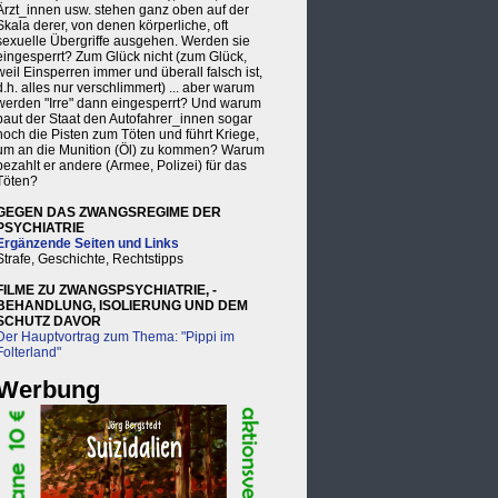
Ärzt_innen usw. stehen ganz oben auf der
Skala derer, von denen körperliche, oft
sexuelle Übergriffe ausgehen. Werden sie
eingesperrt? Zum Glück nicht (zum Glück,
weil Einsperren immer und überall falsch ist,
d.h. alles nur verschlimmert) ... aber warum
werden "Irre" dann eingesperrt? Und warum
baut der Staat den Autofahrer_innen sogar
noch die Pisten zum Töten und führt Kriege,
um an die Munition (Öl) zu kommen? Warum
bezahlt er andere (Armee, Polizei) für das
Töten?
GEGEN DAS ZWANGSREGIME DER
PSYCHIATRIE
Ergänzende Seiten und Links
Strafe, Geschichte, Rechtstipps
FILME ZU ZWANGSPSYCHIATRIE, -
BEHANDLUNG, ISOLIERUNG UND DEM
SCHUTZ DAVOR
Der Hauptvortrag zum Thema: "Pippi im
Folterland"
Werbung