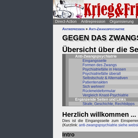
Direct-Action
Antirepression
Organisierung
Antirepression
»
Anti-Zwangspsychiatrie
GEGEN DAS ZWANGS
Übersicht über die S
Anti-Zwangspsychiatrie
Eingangsseite
Formen des Zwangs
Psychiatriefälle in Hessen
Psychiatriefälle überall
Selbstschutz & Alternativen
Patientenakten
Sich wehren!
Rückmeldeformular
Vergleich Knast-Psychiatrie
Ergänzende Seiten und Links
Strafe, Geschichte, Rechtstipps
Herzlich willkommen ...
Dies ist die Eingangsseite zum Einsperr
(Kurzlink:
anti-zwangspsychiatrie.siehe.websi
Intro