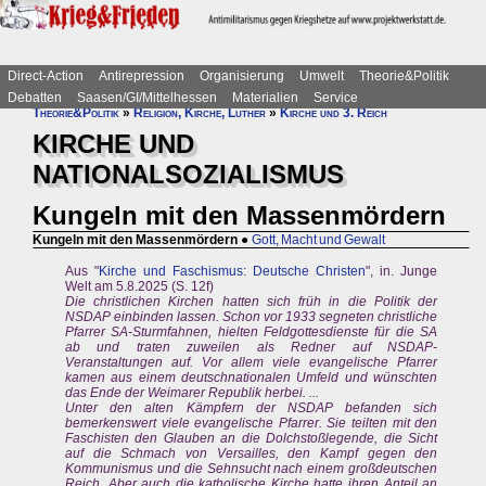
Direct-Action
Antirepression
Organisierung
Umwelt
Theorie&Politik
Debatten
Saasen/GI/Mittelhessen
Materialien
Service
Theorie&Politik
»
Religion, Kirche, Luther
»
Kirche und 3. Reich
KIRCHE UND
NATIONALSOZIALISMUS
Kungeln mit den Massenmördern
Kungeln mit den Massenmördern
●
Gott, Macht und Gewalt
Aus "
Kirche und Faschismus: Deutsche Christen
", in. Junge
Welt am 5.8.2025 (S. 12f)
Die christlichen Kirchen hatten sich früh in die Politik der
NSDAP einbinden lassen. Schon vor 1933 segneten christliche
Pfarrer SA-Sturmfahnen, hielten Feldgottesdienste für die SA
ab und traten zuweilen als Redner auf NSDAP-
Veranstaltungen auf. Vor allem viele evangelische Pfarrer
kamen aus einem deutschnationalen Umfeld und wünschten
das Ende der Weimarer Republik herbei. ...
Unter den alten Kämpfern der NSDAP befanden sich
bemerkenswert viele evangelische Pfarrer. Sie teilten mit den
Faschisten den Glauben an die Dolchstoßlegende, die Sicht
auf die Schmach von Versailles, den Kampf gegen den
Kommunismus und die Sehnsucht nach einem großdeutschen
Reich. Aber auch die katholische Kirche hatte ihren Anteil an