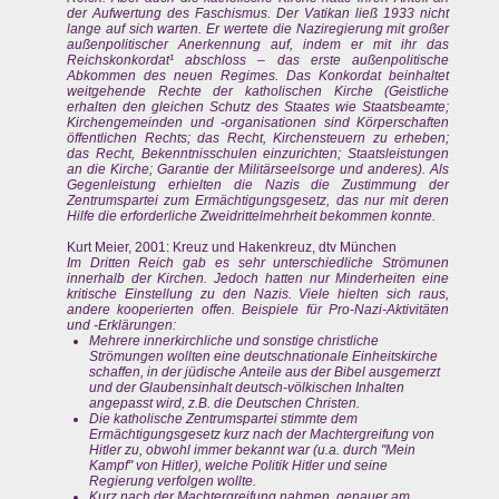
der Aufwertung des Faschismus. Der Vatikan ließ 1933 nicht
lange auf sich warten. Er wertete die Naziregierung mit großer
außenpolitischer Anerkennung auf, indem er mit ihr das
Reichskonkordat¹ abschloss – das erste außenpolitische
Abkommen des neuen Regimes. Das Konkordat beinhaltet
weitgehende Rechte der katholischen Kirche (Geistliche
erhalten den gleichen Schutz des Staates wie Staatsbeamte;
Kirchengemeinden und -organisationen sind Körperschaften
öffentlichen Rechts; das Recht, Kirchensteuern zu erheben;
das Recht, Bekenntnisschulen einzurichten; Staatsleistungen
an die Kirche; Garantie der Militärseelsorge und anderes). Als
Gegenleistung erhielten die Nazis die Zustimmung der
Zentrumspartei zum Ermächtigungsgesetz, das nur mit deren
Hilfe die erforderliche Zweidrittelmehrheit bekommen konnte.
Kurt Meier, 2001: Kreuz und Hakenkreuz, dtv München
Im Dritten Reich gab es sehr unterschiedliche Strömunen
innerhalb der Kirchen. Jedoch hatten nur Minderheiten eine
kritische Einstellung zu den Nazis. Viele hielten sich raus,
andere kooperierten offen. Beispiele für Pro-Nazi-Aktivitäten
und -Erklärungen:
Mehrere innerkirchliche und sonstige christliche
Strömungen wollten eine deutschnationale Einheitskirche
schaffen, in der jüdische Anteile aus der Bibel ausgemerzt
und der Glaubensinhalt deutsch-völkischen Inhalten
angepasst wird, z.B. die Deutschen Christen.
Die katholische Zentrumspartei stimmte dem
Ermächtigungsgesetz kurz nach der Machtergreifung von
Hitler zu, obwohl immer bekannt war (u.a. durch "Mein
Kampf" von Hitler), welche Politik Hitler und seine
Regierung verfolgen wollte.
Kurz nach der Machtergreifung nahmen, genauer am