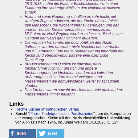
28.3.1933, nahm die Fuldaer Bischofskonferenz in einer
Erklärung ihre vorherige Kritik an den Nationalsozialisten
zurück.
Hitler und seine Regierung schafften es sehr leicht, mit
wenigen Zugeständnissen, die der Kirche nützten (nicht
den Menschen), die Kirchenführer zu beruhigen und den
größten Teil der Kirchenapparate zu meinungslosen
Mitläufern im Nazi-Regime werden zu lassen, die sich zum
Handeln der Nazis gar nicht mehr äußerten.
Die wenigen Personen, die noch Kritik an den Nazis
äußerten, wurden entweder nicht beachtet oder verhaftet
und z.T. ermordet. Eine breite Solidarisierung innerhalb der
Kirche fand ebensowenig statt wie eine öffentliche
Darstellung.
Aus verschiedenen Quellen ist ablesbar, dass
Kirchenführer nicht nur um sich und andere
Kirchenangehörige fürchteten, sondern mit kritischen
Äußerungen z.B. zu Konzentrationslagern und
Massenmorden die dort Betroffenen weiter zu schädigen
glauben.
Den Kirchen waren sowohl der Holocaust wie auch andere
Massenmorde immer bekannt.
Links
Rechte Bücher im katholischen Verlag
Bericht "
Pfarrer, Parteigenossen, Persilscheine
" über die Kooperation
der evangelischen Kirche mit den Nazis einschließlich Unterstützung
von Alt-Nazis nach 1945, in: Junge Welt am 14.3.2026 (S. 12f)