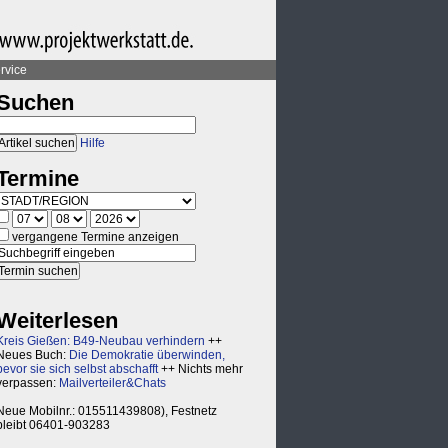
rvice
Suchen
Hilfe
Termine
vergangene Termine anzeigen
Weiterlesen
Kreis Gießen: B49-Neubau verhindern
++
Neues Buch:
Die Demokratie überwinden,
bevor sie sich selbst abschafft
++ Nichts mehr
verpassen:
Mailverteiler&Chats
Neue Mobilnr.: 015511439808), Festnetz
bleibt 06401-903283