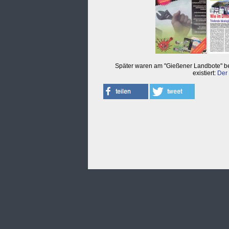
Später waren am "Gießener Landbote" bet
existiert:
Der 