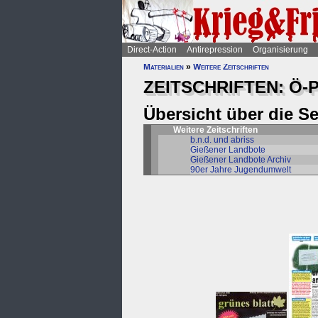
Direct-Action
Antirepression
Organisierung
Materialien
»
Weitere Zeitschriften
ZEITSCHRIFTEN: Ö-P
Übersicht über die S
Weitere Zeitschriften
b.n.d. und abriss
Gießener Landbote
Gießener Landbote Archiv
90er Jahre Jugendumwelt