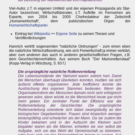
die Befreiung der Marktwirtschaft vom Kapitalismus!"
Viel-Autor, z.T. in eigenen Umfeld und der eigenen Propaganda als Star-
Autor bezeichnet, Wirtschaftsberater, z.T. Auftritte im Fernsehen als
Experte, von 2004 bis 2005 Chefredakteur der Zeitschrift
„Humanwirtschaft“, dem publizistischen Organ der
Humanwirtschaftspartei
.
Eintrag bei
Wikipedia
++
Eigene Seite
zu seinen Thesen und
Veröffentlichungen
Hannich vertritt sogenannten "natürliche Ordnungen" - zum einen eben
die natürliche Wirtschaftsordnung, wie sich Freiwirtschaft ja immer verklärt,
aber zum anderen das auch in anderen gesellschaftlichen Fragen, z.B.
dem Geschlechterverhältnis. Aus seinem Buch "Der Marionettenstaat"
(Kopp-Verlag in Würzburg, S. 83 f.)
Die ursprüngliche natürliche Rollenverteilung
Die Lebensumstände der Steinzeit waren extrem hart. Damit
die Menschen überhaupt überleben konnten, mußten sie sich
äußerst effektiv organisieren. Jede Ineffizienz konnte die
Auslöschung des eigenen Stammes bedeuten. Wenn die
Organisationsform der Menschen damals nicht sehr erfolgreich
gewesen wäre, dann würde es die Menschheit heute gar nicht
mehr geben. Ein zentraler Punkt der Effizienz war die
Rollenverteilung der Geschlechter. Die ursprüngliche
Rollenverteilung orientierte sich dabei zwangsläufig an den
biologischen Gegebenheiten. Frauen sind körperlich weniger
leistungsfähig und schwächer als der Mann. Da sie zudem die
Kinder bekamen und in der Aufzucht der Kleinen auch
begabter waren als die Männer, erhielten sie von selbst die
Aufgabe, sich um das Wohl der Gemeinschaft zu kümmern,