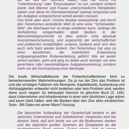
die wir seit der Steinzeit hatten. Das hat nichts mit
"Unterdrückung" oder "Emanzipation" zu tun, sondern einfach
damit, daß Männer und Frauen unterschiedliche Fähigkeiten
haben und diese im Überlebenskampf optimal eingesetzt und
die Aufgaben entsprechend verteilt werden müssen.
Das heißt aber auch: Unsere heutige emanzipierte und durch
den Feminismus veränderte Welt ist eine reine "Schönwetter-
Welt", die überhaupt nur so lange existieren kann, solange die
Verhältnisse einigermaßen stabil bleiben. In der
Menschheitsgeschichte ist dies jedoch eine absolute
Ausnahmeerscheinung, und angesichts der wirtschaftlichen
und politischen Instabilitäten unseres Systems wird sich dies
auch sehr bald wieder ändern. Der Feminismus hat also zu
einer künstlichen, der natürlichen Entwicklung
entgegengesetzten Rollenverteilung geführt. Wie wir weiter
sehen werden, geht und ging es dabei auch weniger um eine
gerechtere oder zweckmäßigere Aufgabenverteilung, sondern
mehr um die Durchsetzung einer Ideologie.
Die krude Wirtschaftstheorie der FreiwirtschaftlerInnen führt zu
bemerkenswerten Wahrnehmungen. Da ja nur der Zins das Problem ist
und alle sonstigen Faktoren wie Monopole, Kapitalbesitz, Ausbeutung und
Abhängigkeiten entweder nicht bestehen oder kein Problem sind, werden
diese auch negiert. So behauptet Hannich im gleichen Buch (S. 146),
dass Unternehmer und Arbeitsnehmer in einer sehr ähnlichen Lage wären
und kaum Geld hätten, weil die Banken über den Zins alles einstreichen.
Soso - Bill Gates ein armer Mann? Auszug:
Die klassische Aufspaltung der Gesellschaft besteht in der
zwischen Unternehmer und Arbeitnehmer. Vergessen wird bei
diesem Streit, daß sich beide nur um die Brotkrumen streiten
und die eigentlich großen Summen als Zinsgewinn an die