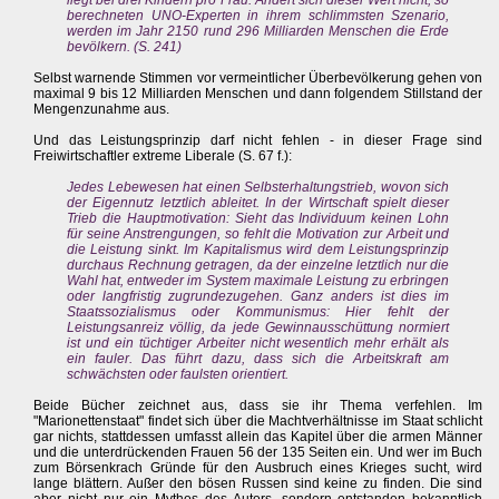
liegt bei drei Kindern pro Frau. Ändert sich dieser Wert nicht, so
berechneten UNO-Experten in ihrem schlimmsten Szenario,
werden im Jahr 2150 rund 296 Milliarden Menschen die Erde
bevölkern. (S. 241)
Selbst warnende Stimmen vor vermeintlicher Überbevölkerung gehen von
maximal 9 bis 12 Milliarden Menschen und dann folgendem Stillstand der
Mengenzunahme aus.
Und das Leistungsprinzip darf nicht fehlen - in dieser Frage sind
Freiwirtschaftler extreme Liberale (S. 67 f.):
Jedes Lebewesen hat einen Selbsterhaltungstrieb, wovon sich
der Eigennutz letztlich ableitet. In der Wirtschaft spielt dieser
Trieb die Hauptmotivation: Sieht das Individuum keinen Lohn
für seine Anstrengungen, so fehlt die Motivation zur Arbeit und
die Leistung sinkt. Im Kapitalismus wird dem Leistungsprinzip
durchaus Rechnung getragen, da der einzelne letztlich nur die
Wahl hat, entweder im System maximale Leistung zu erbringen
oder langfristig zugrundezugehen. Ganz anders ist dies im
Staatssozialismus oder Kommunismus: Hier fehlt der
Leistungsanreiz völlig, da jede Gewinnausschüttung normiert
ist und ein tüchtiger Arbeiter nicht wesentlich mehr erhält als
ein fauler. Das führt dazu, dass sich die Arbeitskraft am
schwächsten oder faulsten orientiert.
Beide Bücher zeichnet aus, dass sie ihr Thema verfehlen. Im
"Marionettenstaat" findet sich über die Machtverhältnisse im Staat schlicht
gar nichts, stattdessen umfasst allein das Kapitel über die armen Männer
und die unterdrückenden Frauen 56 der 135 Seiten ein. Und wer im Buch
zum Börsenkrach Gründe für den Ausbruch eines Krieges sucht, wird
lange blättern. Außer den bösen Russen sind keine zu finden. Die sind