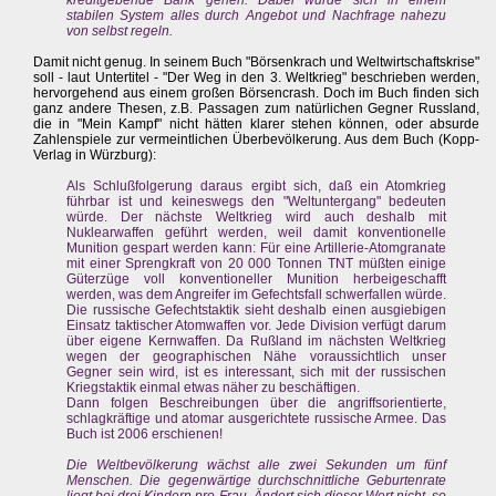
kreditgebende Bank gehen. Dabei würde sich in einem
stabilen System alles durch Angebot und Nachfrage nahezu
von selbst regeln.
Damit nicht genug. In seinem Buch "Börsenkrach und Weltwirtschaftskrise"
soll - laut Untertitel - "Der Weg in den 3. Weltkrieg" beschrieben werden,
hervorgehend aus einem großen Börsencrash. Doch im Buch finden sich
ganz andere Thesen, z.B. Passagen zum natürlichen Gegner Russland,
die in "Mein Kampf" nicht hätten klarer stehen können, oder absurde
Zahlenspiele zur vermeintlichen Überbevölkerung. Aus dem Buch (Kopp-
Verlag in Würzburg):
Als Schlußfolgerung daraus ergibt sich, daß ein Atomkrieg
führbar ist und keineswegs den "Weltuntergang" bedeuten
würde. Der nächste Weltkrieg wird auch deshalb mit
Nuklearwaffen geführt werden, weil damit konventionelle
Munition gespart werden kann: Für eine Artillerie-Atomgranate
mit einer Sprengkraft von 20 000 Tonnen TNT müßten einige
Güterzüge voll konventioneller Munition herbeigeschafft
werden, was dem Angreifer im Gefechtsfall schwerfallen würde.
Die russische Gefechtstaktik sieht deshalb einen ausgiebigen
Einsatz taktischer Atomwaffen vor. Jede Division verfügt darum
über eigene Kernwaffen. Da Rußland im nächsten Weltkrieg
wegen der geographischen Nähe voraussichtlich unser
Gegner sein wird, ist es interessant, sich mit der russischen
Kriegstaktik einmal etwas näher zu beschäftigen.
Dann folgen Beschreibungen über die angriffsorientierte,
schlagkräftige und atomar ausgerichtete russische Armee. Das
Buch ist 2006 erschienen!
Die Weltbevölkerung wächst alle zwei Sekunden um fünf
Menschen. Die gegenwärtige durchschnittliche Geburtenrate