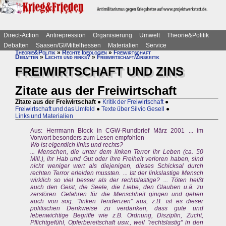
Direct-Action
Antirepression
Organisierung
Umwelt
Theorie&Politik
Debatten
Saasen/GI/Mittelhessen
Materialien
Service
Theorie&Politik
»
Rechte Ideologien
»
Freiwirtschaft
Debatten
»
Lechts und rinks?
»
Freiwirtschaft/Zinskritik
FREIWIRTSCHAFT UND ZINS
Zitate aus der Freiwirtschaft
Zitate aus der Freiwirtschaft
●
Kritik der Freiwirtschaft
●
Freiwirtschaft und das Umfeld
●
Texte über Silvio Gesell
●
Links und Materialien
Aus: Herrmann Block in CGW-Rundbrief März 2001 ... im
Vorwort besonders zum Lesen empfohlen
Wo ist eigentlich links und rechts?
... Menschen, die unter dem linken Terror ihr Leben (ca. 50
Mill.), ihr Hab und Gut oder ihre Freiheit verloren haben, sind
nicht weniger wert als diejenigen, dieses Schicksal durch
rechten Terror erleiden mussten. ... Ist der linkslastige Mensch
wirklich so viel besser als der rechtslastige? ... Töten heißt
auch den Geist, die Seele, die Liebe, den Glauben u.ä. zu
zerstören. Gefahren für die Menschheit gingen und gehen
auch von sog. "linken Tendenzen" aus, z.B. ist es dieser
politischen Denkweise zu verdanken, dass gute und
lebenwichtige Begriffe wie z.B. Ordnung, Disziplin, Zucht,
Pflichtgefühl, Opferbereitschaft usw., weil "rechtslastig" in den