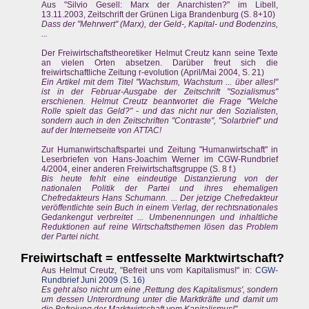
Aus "Silvio Gesell: Marx der Anarchisten?" im Libell,
13.11.2003, Zeitschrift der Grünen Liga Brandenburg (S. 8+10)
Dass der "Mehrwert" (Marx), der Geld-, Kapital- und Bodenzins,
...
Der Freiwirtschaftstheoretiker Helmut Creutz kann seine Texte
an vielen Orten absetzen. Darüber freut sich die
freiwirtschaftliche Zeitung r-evolution (April/Mai 2004, S. 21)
Ein Artikel mit dem Titel "Wachstum, Wachstum ... über alles!"
ist in der Februar-Ausgabe der Zeitschrift "Sozialismus"
erschienen. Helmut Creutz beantwortet die Frage "Welche
Rolle spielt das Geld?" - und das nicht nur den Sozialisten,
sondern auch in den Zeitschriften "Contraste", "Solarbrief" und
auf der Internetseite von ATTAC!
Zur Humanwirtschaftspartei und Zeitung "Humanwirtschaft" in
Leserbriefen von Hans-Joachim Werner im CGW-Rundbrief
4/2004, einer anderen Freiwirtschaftsgruppe (S. 8 f.)
Bis heute fehlt eine eindeutige Distanzierung von der
nationalen Politik der Partei und ihres ehemaligen
Chefredakteurs Hans Schumann. ... Der jetzige Chefredakteur
veröffentlichte sein Buch in einem Verlag, der rechtsnationales
Gedankengut verbreitet ... Umbenennungen und inhaltliche
Reduktionen auf reine Wirtschaftsthemen lösen das Problem
der Partei nicht.
Freiwirtschaft = entfesselte Marktwirtschaft?
Aus Helmut Creutz, "Befreit uns vom Kapitalismus!" in:
CGW-
Rundbrief Juni 2009 (S. 16)
Es geht also nicht um eine ,Rettung des Kapitalismus', sondern
um dessen Unterordnung unter die Marktkräfte und damit um