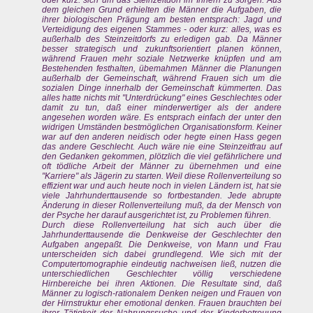
oder kurz: sich um das Steinzeitdorf im Innern zu sorgen. Aus
dem gleichen Grund erhielten die Männer die Aufgaben, die
ihrer biologischen Prägung am besten entsprach: Jagd und
Verteidigung des eigenen Stammes - oder kurz: alles, was es
außerhalb des Steinzeitdorfs zu erledigen gab. Da Männer
besser strategisch und zukunftsorientiert planen können,
während Frauen mehr soziale Netzwerke knüpfen und am
Bestehenden festhalten, übemahmen Männer die Planungen
außerhalb der Gemeinschaft, während Frauen sich um die
sozialen Dinge innerhalb der Gemeinschaft kümmerten. Das
alles hatte nichts mit "Unterdrückung" eines Geschlechtes oder
damit zu tun, daß einer minderwertiger als der andere
angesehen worden wäre. Es entsprach einfach der unter den
widrigen Umständen bestmöglichen Organisationsform. Keiner
war auf den anderen neidisch oder hegte einen Hass gegen
das andere Geschlecht. Auch wäre nie eine Steinzeitfrau auf
den Gedanken gekommen, plötzlich die viel gefährlichere und
oft tödliche Arbeit der Männer zu übernehmen und eine
"Karriere" als Jägerin zu starten. Weil diese Rollenverteilung so
effizient war und auch heute noch in vielen Ländern ist, hat sie
viele Jahrhunderttausende so fortbestanden. Jede abrupte
Änderung in dieser Rollenverteilung muß, da der Mensch von
der Psyche her darauf ausgerichtet ist, zu Problemen führen.
Durch diese Rollenverteilung hat sich auch über die
Jahrhunderttausende die Denkweise der Geschlechter den
Aufgaben angepaßt. Die Denkweise, von Mann und Frau
unterscheiden sich dabei grundlegend. Wie sich mit der
Computertomographie eindeutig nachweisen ließ, nutzen die
unterschiedlichen Geschlechter völlig verschiedene
Hirnbereiche bei ihren Aktionen. Die Resultate sind, daß
Männer zu logisch-rationalem Denken neigen und Frauen von
der Hirnstruktur eher emotional denken. Frauen brauchten bei