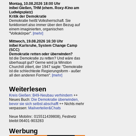
Montag, 10.08.2026 18:00 Uhr
in/bei Gießen, THM (ehem. Roxy-Kino am
Ludwigsplatz)
Kritik der Demokratie
Demokratie heißt Volksherrschaft. Sie
funktioniert also immer über den Bezug auf
einem imaginierten, organischen
"Volkskörper".
[mehr]
Mittwoch, 19.08.2026 16:30 Uhr
in/bei Karlsruhe, System Change Camp
(SCC)
Demokratie retten oder überwinden?
Ist die Demokratie zu retten? Und wäre das
überhaupt gut? Gerne wird ja Winston
Churchill zitiert, der 1947 sagte: "Demokratie
ist die schlechteste Regierungsform - außer
all den anderen Formen".
[mehr]
Weiterlesen
Kreis Gießen: B49-Neubau verhindern
++
Neues Buch:
Die Demokratie überwinden,
bevor sie sich selbst abschafft
++ Nichts mehr
verpassen:
Mailverteiler&Chats
Neue Mobilnr.: 015511439808), Festnetz
bleibt 06401-903283
Werbung