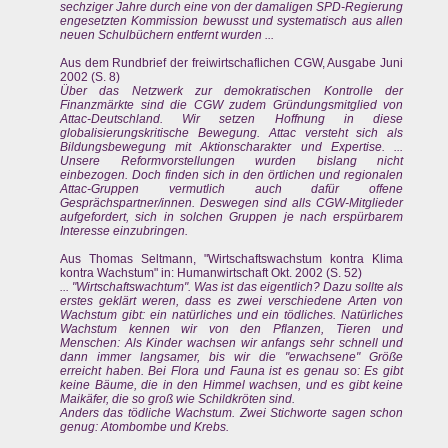
sechziger Jahre durch eine von der damaligen SPD-Regierung
engesetzten Kommission bewusst und systematisch aus allen
neuen Schulbüchern entfernt wurden ...
Aus dem Rundbrief der freiwirtschaflichen CGW, Ausgabe Juni
2002 (S. 8)
Über das Netzwerk zur demokratischen Kontrolle der
Finanzmärkte sind die CGW zudem Gründungsmitglied von
Attac-Deutschland. Wir setzen Hoffnung in diese
globalisierungskritische Bewegung. Attac versteht sich als
Bildungsbewegung mit Aktionscharakter und Expertise. ...
Unsere Reformvorstellungen wurden bislang nicht
einbezogen. Doch finden sich in den örtlichen und regionalen
Attac-Gruppen vermutlich auch dafür offene
Gesprächspartner/innen. Deswegen sind alls CGW-Mitglieder
aufgefordert, sich in solchen Gruppen je nach erspürbarem
Interesse einzubringen.
Aus Thomas Seltmann, "Wirtschaftswachstum kontra Klima
kontra Wachstum" in: Humanwirtschaft Okt. 2002 (S. 52)
... "Wirtschaftswachtum". Was ist das eigentlich? Dazu sollte als
erstes geklärt weren, dass es zwei verschiedene Arten von
Wachstum gibt: ein natürliches und ein tödliches. Natürliches
Wachstum kennen wir von den Pflanzen, Tieren und
Menschen: Als Kinder wachsen wir anfangs sehr schnell und
dann immer langsamer, bis wir die "erwachsene" Größe
erreicht haben. Bei Flora und Fauna ist es genau so: Es gibt
keine Bäume, die in den Himmel wachsen, und es gibt keine
Maikäfer, die so groß wie Schildkröten sind.
Anders das tödliche Wachstum. Zwei Stichworte sagen schon
genug: Atombombe und Krebs.