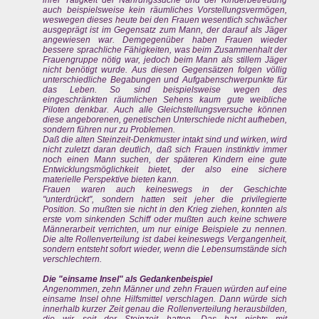
ihrer Tätigkeit der Nahrungssuche und der Kinderbetreuung
auch beispielsweise kein räumliches Vorstellungsvermögen,
weswegen dieses heute bei den Frauen wesentlich schwächer
ausgeprägt ist im Gegensatz zum Mann, der darauf als Jäger
angewiesen war. Demgegenüber haben Frauen wieder
bessere sprachliche Fähigkeiten, was beim Zusammenhalt der
Frauengruppe nötig war, jedoch beim Mann als stillem Jäger
nicht benötigt wurde. Aus diesen Gegensätzen folgen völlig
unterschiedliche Begabungen und Aufgabenschwerpunkte für
das Leben. So sind beispielsweise wegen des
eingeschränkten räumlichen Sehens kaum gute weibliche
Piloten denkbar. Auch alle Gleichstellungsversuche können
diese angeborenen, genetischen Unterschiede nicht aufheben,
sondern führen nur zu Problemen.
Daß die alten Steinzeit-Denkmuster intakt sind und wirken, wird
nicht zuletzt daran deutlich, daß sich Frauen instinktiv immer
noch einen Mann suchen, der späteren Kindern eine gute
Entwicklungsmöglichkeit bietet, der also eine sichere
materielle Perspektive bieten kann.
Frauen waren auch keineswegs in der Geschichte
"unterdrückt", sondern hatten seit jeher die privilegierte
Position. So mußten sie nicht in den Krieg ziehen, konnten als
erste vom sinkenden Schiff oder mußten auch keine schwere
Männerarbeit verrichten, um nur einige Beispiele zu nennen.
Die alte Rollenverteilung ist dabei keineswegs Vergangenheit,
sondern entsteht sofort wieder, wenn die Lebensumstände sich
verschlechtern.
Die "einsame Insel" als Gedankenbeispiel
Angenommen, zehn Männer und zehn Frauen würden auf eine
einsame Insel ohne Hilfsmittel verschlagen. Dann würde sich
innerhalb kurzer Zeit genau die Rollenverteilung herausbilden,