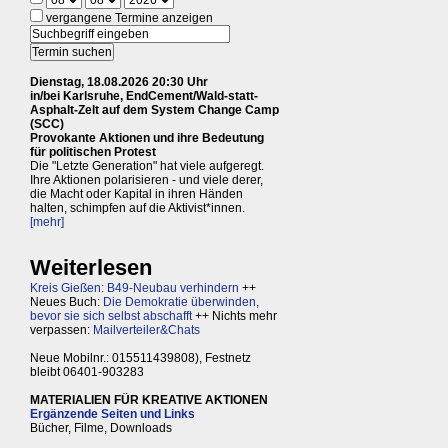
vergangene Termine anzeigen
Dienstag, 18.08.2026 20:30 Uhr
in/bei Karlsruhe, EndCement/Wald-statt-
Asphalt-Zelt auf dem System Change Camp
(SCC)
Provokante Aktionen und ihre Bedeutung
für politischen Protest
Die "Letzte Generation" hat viele aufgeregt.
Ihre Aktionen polarisieren - und viele derer,
die Macht oder Kapital in ihren Händen
halten, schimpfen auf die Aktivist*innen.
[mehr]
Weiterlesen
Kreis Gießen: B49-Neubau verhindern
++
Neues Buch:
Die Demokratie überwinden,
bevor sie sich selbst abschafft
++ Nichts mehr
verpassen:
Mailverteiler&Chats
Neue Mobilnr.: 015511439808), Festnetz
bleibt 06401-903283
MATERIALIEN FÜR KREATIVE AKTIONEN
Ergänzende Seiten und Links
Bücher, Filme, Downloads