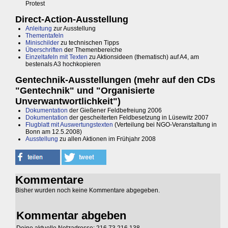
Protest
Direct-Action-Ausstellung
Anleitung
zur Ausstellung
Thementafeln
Minischilder
zu technischen Tipps
Überschriften
der Themenbereiche
Einzeltafeln mit Texten
zu Aktionsideen (thematisch) auf A4, am
bestenals A3 hochkopieren
Gentechnik-Ausstellungen (mehr auf den CDs
"Gentechnik" und "Organisierte
Unverwantwortlichkeit")
Dokumentation
der Gießener Feldbefreiung 2006
Dokumentation
der gescheiterten Feldbesetzung in Lüsewitz 2007
Flugblatt mit Auswertungstexten
(Verteilung bei NGO-Veranstaltung in
Bonn am 12.5.2008)
Ausstellung
zu allen Aktionen im Frühjahr 2008
Kommentare
Bisher wurden noch keine Kommentare abgegeben.
Kommentar abgeben