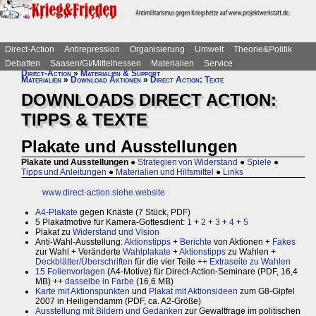
Direct-Action
Antirepression
Organisierung
Umwelt
Theorie&Politik
Debatten
Saasen/GI/Mittelhessen
Materialien
Service
Direct-Action
»
Materialien & Support
Materialien
»
Download Aktionen
»
Direct Action: Texte
DOWNLOADS DIRECT ACTION:
TIPPS & TEXTE
Plakate und Ausstellungen
Plakate und Ausstellungen
●
Strategien von Widerstand
●
Spiele
●
Tipps und Anleitungen
●
Materialien und Hilfsmittel
●
Links
www.direct-action.siehe.website
A4-Plakate
gegen Knäste (7 Stück, PDF)
5 Plakatmotive für Kamera-Gottesdient:
1
+
2
+
3
+
4
+
5
Plakat zu
Widerstand und Vision
Anti-Wahl-Ausstellung:
Aktionstipps
+
Berichte
von Aktionen +
Fakes
zur Wahl + Veränderte
Wahlplakate
+
Aktionstipps
zu Wahlen +
Deckblätter/Überschriften
für die vier Teile ++
Extraseite zu Wahlen
15 Folienvorlagen
(A4-Motive) für Direct-Action-Seminare (PDF, 16,4
MB) ++
dasselbe in Farbe
(16,6 MB)
Karte mit Aktionspunkten
und
Plakat mit Aktionsideen
zum G8-Gipfel
2007 in Heiligendamm (PDF, ca. A2-Größe)
Ausstellung mit Bildern und Gedanken
zur Gewaltfrage im politischen