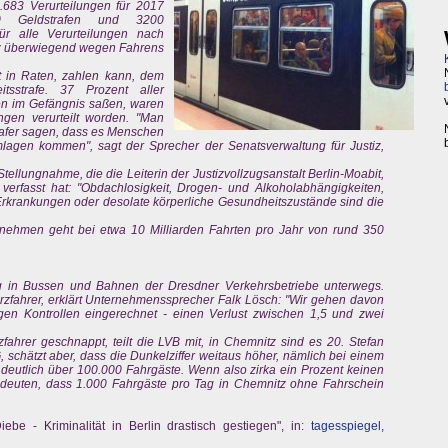
50.683 Verurteilungen für 2017
00 Geldstrafen und 3200
für alle Verurteilungen nach
anz überwiegend wegen Fahrens
ht in Raten, zahlen kann, dem
itsstrafe. 37 Prozent aller
en im Gefängnis saßen, waren
gen verurteilt worden. "Man
trafer sagen, dass es Menschen
mlagen kommen", sagt der Sprecher der Senatsverwaltung für Justiz,
Stellungnahme, die die Leiterin der Justizvollzugsanstalt Berlin-Moabit,
verfasst hat: "Obdachlosigkeit, Drogen- und Alkoholabhängigkeiten,
Erkrankungen oder desolate körperliche Gesundheitszustände sind die
nehmen geht bei etwa 10 Milliarden Fahrten pro Jahr von rund 350
ag in Bussen und Bahnen der Dresdner Verkehrsbetriebe unterwegs.
zfahrer, erklärt Unternehmenssprecher Falk Lösch: "Wir gehen davon
igen Kontrollen eingerechnet - einen Verlust zwischen 1,5 und zwei
fahrer geschnappt, teilt die LVB mit, in Chemnitz sind es 20. Stefan
schätzt aber, dass die Dunkelziffer weitaus höher, nämlich bei einem
g deutlich über 100.000 Fahrgäste. Wenn also zirka ein Prozent keinen
edeuten, dass 1.000 Fahrgäste pro Tag in Chemnitz ohne Fahrschein
iebe - Kriminalität in Berlin drastisch gestiegen", in:
tagesspiegel,