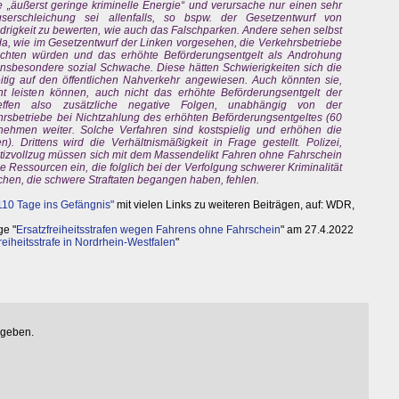
e „äußerst geringe kriminelle Energie“ und verursache nur einen sehr
serschleichung sei allenfalls, so bspw. der Gesetzentwurf von
rigkeit zu bewerten, wie auch das Falschparken. Andere sehen selbst
da, wie im Gesetzentwurf der Linken vorgesehen, die Verkehrsbetriebe
erzichten würden und das erhöhte Beförderungsentgelt als Androhung
 insbesondere sozial Schwache. Diese hätten Schwierigkeiten sich die
zeitig auf den öffentlichen Nahverkehr angewiesen. Auch könnten sie,
ht leisten können, auch nicht das erhöhte Beförderungsentgelt der
treffen also zusätzliche negative Folgen, unabhängig von der
ehrsbetriebe bei Nichtzahlung des erhöhten Beförderungsentgeltes (60
ehmen weiter. Solche Verfahren sind kostspielig und erhöhen die
 Drittens wird die Verhältnismäßigkeit in Frage gestellt. Polizei,
stizvollzug müssen sich mit dem Massendelikt Fahren ohne Fahrschein
e Ressourcen ein, die folglich bei der Verfolgung schwerer Kriminalität
chen, die schwere Straftaten begangen haben, fehlen.
110 Tage ins Gefängnis"
mit vielen Links zu weiteren Beiträgen, auf: WDR,
ge "
Ersatzfreiheitsstrafen wegen Fahrens ohne Fahrschein
" am 27.4.2022
reiheitsstrafe in Nordrhein-Westfalen
"
egeben.