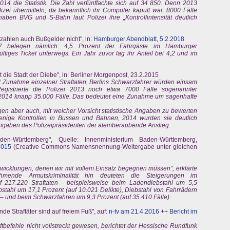
014 die Statistik. Die Zahl verfünffachte sich auf 34 850. Denn 2013
zei übermitteln, da bekanntlich ihr Computer kaputt war. 8000 Fälle
en BVG und S-Bahn laut Polizei ihre „Kontrollintensität deutlich
zahlen auch Bußgelder nicht", in:
Hamburger Abendblatt, 5.2.2018
7 belegen nämlich: 4,5 Prozent der Fahrgäste im Hamburger
iges Ticket unterwegs. Ein Jahr zuvor lag ihr Anteil bei 4,2 und im
st die Stadt der Diebe", in: Berliner Morgenpost, 23.2.2015
d Zunahme einzelner Straftaten, Berlins Schwarzfahrer würden einsam
egistrierte die Polizei 2013 noch etwa 7000 Fälle sogenannter
2014 knapp 35.000 Fälle. Das bedeutet eine Zunahme um sagenhafte
en aber auch, mit welcher Vorsicht statistische Angaben zu bewerten
enige Kontrollen in Bussen und Bahnen, 2014 wurden sie deutlich
 Angaben des Polizeipräsidenten der atemberaubende Anstieg.
den-Württemberg", Quelle: Innenministerium Baden-Württemberg,
2015
(Creative Commons Namensnennung-Weitergabe unter gleichen
twicklungen, denen wir mit vollem Einsatz begegnen müssen“, erklärte
hmende Armutskriminalität hin deuteten die Steigerungen im
f 217.220 Straftaten - beispielsweise beim Ladendiebstahl um 5,5
bstahl um 17,1 Prozent (auf 10.021 Delikte), Diebstahl von Fahrrädern
) – und beim Schwarzfahren um 9,3 Prozent (auf 35.410 Fälle).
de Straftäter sind auf freiem Fuß", auf:
n-tv am 21.4.2016
++
Bericht im
befehle nicht vollstreckt gewesen, berichtet der Hessische Rundfunk