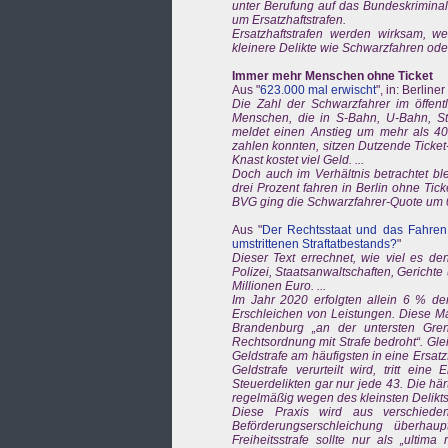
unter Berufung auf das Bundeskriminal
um Ersatzhaftstrafen.
Ersatzhaftstrafen werden wirksam, wen
kleinere Delikte wie Schwarzfahren ode
Immer mehr Menschen ohne Ticket
Aus "
623.000 mal erwischt
", in: Berlin
Die Zahl der Schwarzfahrer im öffent
Menschen, die in S-Bahn, U-Bahn, S
meldet einen Anstieg um mehr als 40.
zahlen konnten, sitzen Dutzende Ticket
Knast kostet viel Geld. ...
Doch auch im Verhältnis betrachtet bl
drei Prozent fahren in Berlin ohne Tic
BVG ging die Schwarzfahrer-Quote um 0
Aus "
Der Rechtsstaat und das Fahren
umstrittenen Straftatbestands?
"
Dieser Text errechnet, wie viel es de
Polizei, Staatsanwaltschaften, Gerichte
Millionen Euro. ...
Im Jahr 2020 erfolgten allein 6 % de
Erschleichen von Leistungen. Diese Mas
Brandenburg „an der untersten Gren
Rechtsordnung mit Strafe bedroht“. Gle
Geldstrafe am häufigsten in eine Ersatz
Geldstrafe verurteilt wird, tritt eine
Steuerdelikten gar nur jede 43. Die här
regelmäßig wegen des kleinsten Delikts
Diese Praxis wird aus verschieden
Beförderungserschleichung überhaup
Freiheitsstrafe sollte nur als „ultim