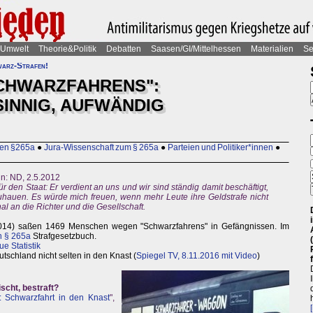
Umwelt
Theorie&Politik
Debatten
Saasen/GI/Mittelhessen
Materialien
Se
arz-Strafen!
CHWARZFAHRENS":
SINNIG, AUFWÄNDIG
egen §265a
●
Jura-Wissenschaft zum § 265a
●
Parteien und Politiker*innen
●
in: ND, 2.5.2012
für den Staat: Er verdient an uns und wir sind ständig damit beschäftigt,
hauen. Es würde mich freuen, wenn mehr Leute ihre Geldstrafe nicht
l an die Richter und die Gesellschaft.
014) saßen 1469 Menschen wegen "Schwarzfahrens" in Gefängnissen. Im
h § 265a
Strafgesetzbuch.
e Statistik
tschland nicht selten in den Knast (
Spiegel TV, 8.11.2016 mit Video
)
scht, bestraft?
g: Schwarzfahrt in den Knast
",