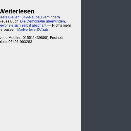
Weiterlesen
Kreis Gießen: B49-Neubau verhindern
++
Neues Buch:
Die Demokratie überwinden,
bevor sie sich selbst abschafft
++ Nichts mehr
verpassen:
Mailverteiler&Chats
Neue Mobilnr.: 015511439808), Festnetz
bleibt 06401-903283