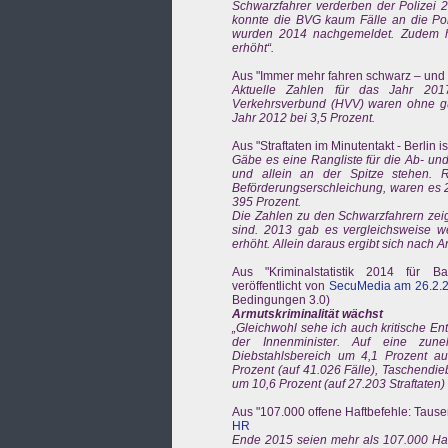
Schwarzfahrer verderben der Polizei 2
konnte die BVG kaum Fälle an die Poli
wurden 2014 nachgemeldet. Zudem hab
erhöht“.
Aus "Immer mehr fahren schwarz – und 
Aktuelle Zahlen für das Jahr 201
Verkehrsverbund (HVV) waren ohne gült
Jahr 2012 bei 3,5 Prozent.
Aus "Straftaten im Minutentakt - Berlin i
Gäbe es eine Rangliste für die Ab- un
und allein an der Spitze stehen. R
Beförderungserschleichung, waren es 
395 Prozent.
Die Zahlen zu den Schwarzfahrern zeig
sind. 2013 gab es vergleichsweise w
erhöht. Allein daraus ergibt sich nach
Aus "Kriminalstatistik 2014 für Ba
veröffentlicht von
SecuMedia am 26.2.
Bedingungen 3.0)
Armutskriminalität wächst
„Gleichwohl sehe ich auch kritische En
der Innenminister. Auf eine zune
Diebstahlsbereich um 4,1 Prozent au
Prozent (auf 41.026 Fälle), Taschendie
um 10,6 Prozent (auf 27.203 Straftaten
Aus "107.000 offene Haftbefehle: Tausen
HR
Ende 2015 seien mehr als 107.000 Haft