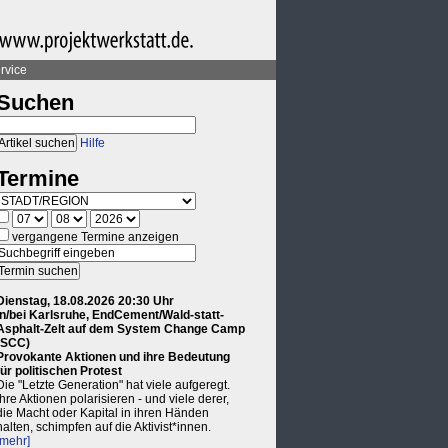
rvice
Suchen
Hilfe
Termine
vergangene Termine anzeigen
Dienstag, 18.08.2026 20:30 Uhr
in/bei Karlsruhe, EndCement/Wald-statt-
Asphalt-Zelt auf dem System Change Camp
(SCC)
Provokante Aktionen und ihre Bedeutung
für politischen Protest
Die "Letzte Generation" hat viele aufgeregt.
Ihre Aktionen polarisieren - und viele derer,
die Macht oder Kapital in ihren Händen
halten, schimpfen auf die Aktivist*innen.
[mehr]