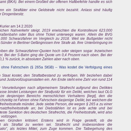
amt (BKA). Bei einem Großteil der offenen Haftbefehle handle es sich
n ein Straftäter eine Geldstrafe nicht bezahlt. Anlass sind häufig
r Drogenbesitz.
er Kurier am 14.2.2020
lichen Nahverkehr steigt. 2019 erwischten die Kontrolleure 623.000
traßenbahn oder Bus ohne Ticket unterwegs waren. Allein die BVG
000 Schwarzfahrer im Vergleich zu 2018. Weil sie Bußgelder nicht
-Sünder in Berliner Gefängnissen ihre Strafe ab. Ihre Unterbringung im
eiben die Schwarzfahrer-Quoten hoch oder steigen sogar. Inzwischen
ket. Bei der S-Bahn ging die Quote um 0,4 Prozent nach oben. Bei der
,1 % zurück, in absoluten Zahlen aber nach oben.
 ohne Fahrschein (§ 265a StGB) – Was kostet die Verfolgung eines
n Staat kostet, den Straftatbestand zu verfolgen. Wir beziehen dabei
 und Justizvollzugsanstalten ein. Am Ende steht eine Zahl von rund 114
r Verurteilungen nach allgemeinem Strafrecht aufgrund des Deliktes
se bindet Leistungen der Strafjustiz für ein Delikt, welches laut OLG
ze desjenigen Bereichs menschlichen Verhaltens [liegt], den die
ichzeitig ist Fahren ohne Fahrschein dasjenige Delikt, bei welchem die
freiheitsstrafe mündet. Jede siebte Person, die wegen § 265 a zu einer
 Ersatzfreiheitsstrafe an; bei Diebstählen ist es jede achte und bei
teste Sanktion des deutschen Strafrechts, die Freiheitsstrafe, wird also
 vollzogen.
en Gründen kritisiert. Erstens wird in Frage gestellt, ob die
t als Straftat zu werten sei. Strafrecht und insbesondere die
a ratio“, als letztes Mittel, zum Zuge kommen. Die Tatbegehung des