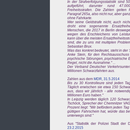
In der Strafverfolgungsstatistik sind 
aufgeführt, darunter rund 47.0
Freiheitsstrafen. Die Zahlen gelten 
Paragraf 265a, also nicht nur, aber g
ohne Fahrkarte.
Wer seine Geldstrafe nicht, auch nic
droht eine sogenannte Ersatzfreihe
Menschen, die 2017 in Berlin desweg
wegen des Erschleichens von Leistun
kann über die meisten Ersatzfreiheitss
sind, die zu uns mit multiplen Proble
Sebastian Brux.
Was das konkret bedeutet, steht in der 
Anke Stein, für den Rechtsausschuss 
psychische Störungen, psychiatrische 
Regel, nicht die Ausnahme." ...
Der Verband Deutscher Verkehrsunter
Millionen Schwarzfahrten aus.
Zahlen aus dem
MDR, 31.5.2014
Bis zu 30 Kontrolleure sind jeden T
Täglich erwischen sie etwa 150 Schwar
aus, dass wir jährlich - alle notwend
Millionen Euro haben."
In Leipzig werden täglich 120 Schwarz
Tschöck, Sprecher der Chemnitzer VAG, 
Prozent liegt: "Wir befördern jeden Ta
gültigen Fahrschein hat, würde das b
unterwegs sind."
Aus "Statistik der Polizei Stadt der D
23.2.2015