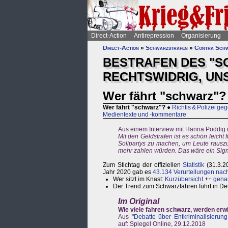
Direct-Action
Antirepression
Organisierung
Direct-Action
»
Schwarzstrafen
»
Contra Schw
BESTRAFEN DES "S
RECHTSWIDRIG, UN
Wer fährt "schwarz"?
Wer fährt "schwarz"?
●
Richtis & Polizei g
Medientexte und -kommentare
Aus einem Interview mit Hanna Poddig 
Mit den Geldstrafen ist es schön leicht 
Solipartys zu machen, um Leute rauszu
mehr zahlen würden. Das wäre ein Signa
Zum Stichtag der offiziellen
Statistik
(31.3.2
Jahr 2020 gab es
43.134 Verurteilungen nac
Wer sitzt im Knast:
Kurzübersicht
++
genau
Der Trend zum Schwarzfahren führt in Deu
Im Original
Wie viele fahren schwarz, werden erwi
Aus "
Debatte über Entkriminalisierun
auf: Spiegel Online, 29.12.2018