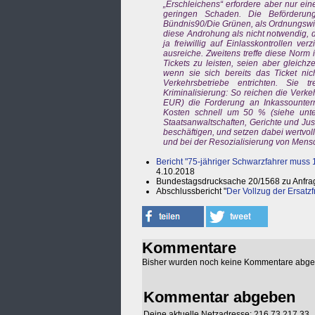
„Erschleichens“ erfordere aber nur ein
geringen Schaden. Die Beförderung
Bündnis90/Die Grünen, als Ordnungswid
diese Androhung als nicht notwendig, 
ja freiwillig auf Einlasskontrollen v
ausreiche. Zweitens treffe diese Norm
Tickets zu leisten, seien aber gleich
wenn sie sich bereits das Ticket nic
Verkehrsbetriebe entrichten. Sie 
Kriminalisierung: So reichen die Verk
EUR) die Forderung an Inkassountern
Kosten schnell um 50 % (siehe unten).
Staatsanwaltschaften, Gerichte und Ju
beschäftigen, und setzen dabei wertvoll
und bei der Resozialisierung von Mens
Bericht "75-jähriger Schwarzfahrer muss 
4.10.2018
Bundestagsdrucksache 20/1568 zu Anfra
Abschlussbericht "
Der Vollzug der Ersatzf
Kommentare
Bisher wurden noch keine Kommentare abg
Kommentar abgeben
Deine aktuelle Netzadresse: 216.73.217.33