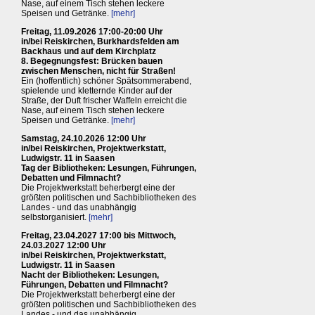
Nase, auf einem Tisch stehen leckere
Speisen und Getränke.
[mehr]
Freitag, 11.09.2026 17:00-20:00 Uhr
in/bei Reiskirchen, Burkhardsfelden am
Backhaus und auf dem Kirchplatz
8. Begegnungsfest: Brücken bauen
zwischen Menschen, nicht für Straßen!
Ein (hoffentlich) schöner Spätsommerabend,
spielende und kletternde Kinder auf der
Straße, der Duft frischer Waffeln erreicht die
Nase, auf einem Tisch stehen leckere
Speisen und Getränke.
[mehr]
Samstag, 24.10.2026 12:00 Uhr
in/bei Reiskirchen, Projektwerkstatt,
Ludwigstr. 11 in Saasen
Tag der Bibliotheken: Lesungen, Führungen,
Debatten und Filmnacht?
Die Projektwerkstatt beherbergt eine der
größten politischen und Sachbibliotheken des
Landes - und das unabhängig
selbstorganisiert.
[mehr]
Freitag, 23.04.2027 17:00 bis Mittwoch,
24.03.2027 12:00 Uhr
in/bei Reiskirchen, Projektwerkstatt,
Ludwigstr. 11 in Saasen
Nacht der Bibliotheken: Lesungen,
Führungen, Debatten und Filmnacht?
Die Projektwerkstatt beherbergt eine der
größten politischen und Sachbibliotheken des
Landes - und das unabhängig