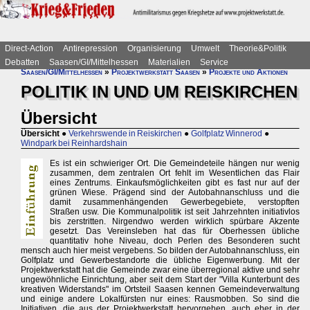
Direct-Action
Antirepression
Organisierung
Umwelt
Theorie&Politik
Debatten
Saasen/GI/Mittelhessen
Materialien
Service
Saasen/GI/Mittelhessen
»
Projektwerkstatt Saasen
»
Projekte und Aktionen
POLITIK IN UND UM REISKIRCHEN
Übersicht
Übersicht
●
Verkehrswende in Reiskirchen
●
Golfplatz Winnerod
●
Windpark bei Reinhardshain
Es ist ein schwieriger Ort. Die Gemeindeteile hängen nur wenig
zusammen, dem zentralen Ort fehlt im Wesentlichen das Flair
eines Zentrums. Einkaufsmöglichkeiten gibt es fast nur auf der
grünen Wiese. Prägend sind der Autobahnanschluss und die
damit zusammenhängenden Gewerbegebiete, verstopften
Straßen usw. Die Kommunalpolitik ist seit Jahrzehnten initiativlos
bis zerstritten. Nirgendwo werden wirklich spürbare Akzente
gesetzt. Das Vereinsleben hat das für Oberhessen übliche
quantitativ hohe Niveau, doch Perlen des Besonderen sucht
mensch auch hier meist vergebens. So bilden der Autobahnanschluss, ein
Golfplatz und Gewerbestandorte die übliche Eigenwerbung. Mit der
Projektwerkstatt hat die Gemeinde zwar eine überregional aktive und sehr
ungewöhnliche Einrichtung, aber seit dem Start der "Villa Kunterbunt des
kreativen Widerstands" im Ortsteil Saasen kennen Gemeindeverwaltung
und einige andere Lokalfürsten nur eines: Rausmobben. So sind die
Initiativen, die aus der Projektwerkstatt hervorgehen, auch eher in der