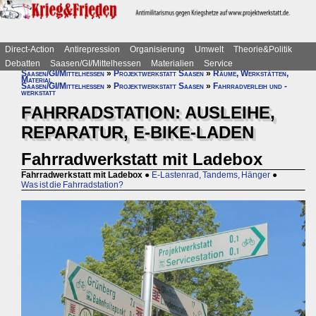
Direct-Action
Antirepression
Organisierung
Umwelt
Theorie&Politik
Debatten
Saasen/GI/Mittelhessen
Materialien
Service
Saasen/GI/Mittelhessen
»
Projektwerkstatt Saasen
»
Räume, Werkstätten,
Material
Saasen/GI/Mittelhessen
»
Projektwerkstatt Saasen
»
Fahrradverleih und -
werkstatt
FAHRRADSTATION: AUSLEIHE,
REPARATUR, E-BIKE-LADEN
Fahrradwerkstatt mit Ladebox
Fahrradwerkstatt mit Ladebox
●
E-Lastenrad, Tandems, Hänger
●
Was ist die Fahrradstation?