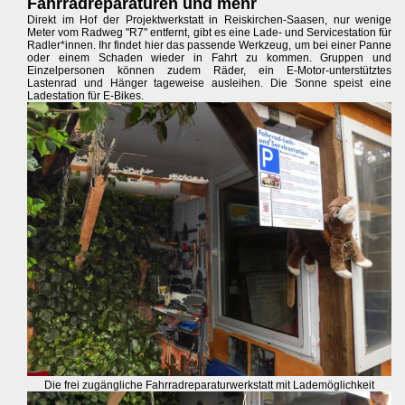
Fahrradreparaturen und mehr
Direkt im Hof der Projektwerkstatt in Reiskirchen-Saasen, nur wenige
Meter vom Radweg "R7" entfernt, gibt es eine Lade- und Servicestation für
Radler*innen. Ihr findet hier das passende Werkzeug, um bei einer Panne
oder einem Schaden wieder in Fahrt zu kommen. Gruppen und
Einzelpersonen können zudem Räder, ein E-Motor-unterstütztes
Lastenrad und Hänger tageweise ausleihen. Die Sonne speist eine
Ladestation für E-Bikes.
Die frei zugängliche Fahrradreparaturwerkstatt mit Lademöglichkeit