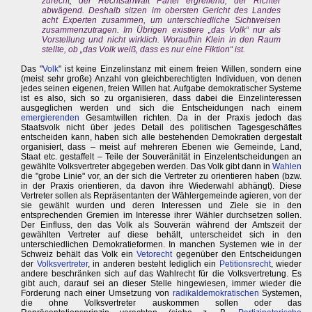
zurecht, der Rechtsanwalt Partei ergreifend, der Richter
abwägend. Deshalb sitzen im obersten Gericht des Landes
acht Experten zusammen, um unterschiedliche Sichtweisen
zusammenzutragen. Im Übrigen existiere „das Volk“ nur als
Vorstellung und nicht wirklich. Woraufhin Klein in den Raum
stellte, ob „das Volk weiß, dass es nur eine Fiktion“ ist.
Das "
Volk
" ist keine Einzelinstanz mit einem freien Willen, sondern eine
(meist sehr große) Anzahl von gleichberechtigten Individuen, von denen
jedes seinen eigenen, freien Willen hat. Aufgabe demokratischer Systeme
ist es also, sich so zu organisieren, dass dabei die Einzelinteressen
ausgeglichen werden und sich die Entscheidungen nach einem
emergierenden
Gesamtwillen richten. Da in der Praxis jedoch das
Staatsvolk nicht über jedes Detail des politischen Tagesgeschäftes
entscheiden kann, haben sich alle bestehenden Demokratien dergestalt
organisiert, dass – meist auf mehreren Ebenen wie Gemeinde, Land,
Staat etc. gestaffelt – Teile der Souveränität in Einzelentscheidungen an
gewählte Volksvertreter abgegeben werden. Das Volk gibt dann in
Wahlen
die "grobe Linie" vor, an der sich die Vertreter zu orientieren haben (bzw.
in der Praxis orientieren, da davon ihre Wiederwahl abhängt). Diese
Vertreter sollen als Repräsentanten der Wählergemeinde agieren, von der
sie gewählt wurden und deren Interessen und Ziele sie in den
entsprechenden Gremien im Interesse ihrer Wähler durchsetzen sollen.
Der Einfluss, den das Volk als Souverän während der Amtszeit der
gewählten Vertreter auf diese behält, unterscheidet sich in den
unterschiedlichen Demokratieformen. In manchen Systemen wie in der
Schweiz behält das Volk ein
Vetorecht
gegenüber den Entscheidungen
der
Volksvertreter
, in anderen besteht lediglich ein
Petitionsrecht
, wieder
andere beschränken sich auf das Wahlrecht für die Volksvertretung. Es
gibt auch, darauf sei an dieser Stelle hingewiesen, immer wieder die
Forderung nach einer Umsetzung von
radikaldemokratischen
Systemen,
die ohne Volksvertreter auskommen sollen oder das