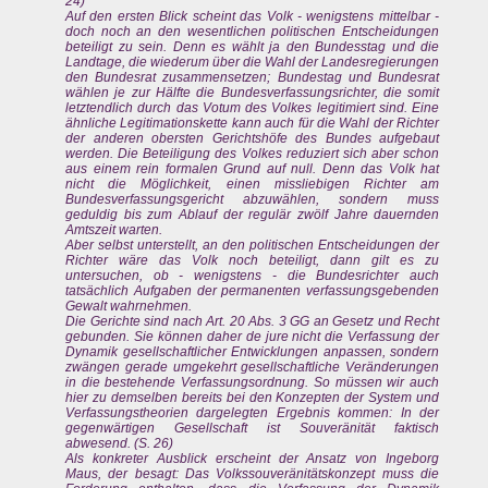
24)
Auf den ersten Blick scheint das Volk - wenigstens mittelbar -
doch noch an den wesentlichen politischen Entscheidungen
beteiligt zu sein. Denn es wählt ja den Bundesstag und die
Landtage, die wiederum über die Wahl der Landesregierungen
den Bundesrat zusammensetzen; Bundestag und Bundesrat
wählen je zur Hälfte die Bundesverfassungsrichter, die somit
letztendlich durch das Votum des Volkes legitimiert sind. Eine
ähnliche Legitimationskette kann auch für die Wahl der Richter
der anderen obersten Gerichtshöfe des Bundes aufgebaut
werden. Die Beteiligung des Volkes reduziert sich aber schon
aus einem rein formalen Grund auf null. Denn das Volk hat
nicht die Möglichkeit, einen missliebigen Richter am
Bundesverfassungsgericht abzuwählen, sondern muss
geduldig bis zum Ablauf der regulär zwölf Jahre dauernden
Amtszeit warten.
Aber selbst unterstellt, an den politischen Entscheidungen der
Richter wäre das Volk noch beteiligt, dann gilt es zu
untersuchen, ob - wenigstens - die Bundesrichter auch
tatsächlich Aufgaben der permanenten verfassungsgebenden
Gewalt wahrnehmen.
Die Gerichte sind nach Art. 20 Abs. 3 GG an Gesetz und Recht
gebunden. Sie können daher de jure nicht die Verfassung der
Dynamik gesellschaftlicher Entwicklungen anpassen, sondern
zwängen gerade umgekehrt gesellschaftliche Veränderungen
in die bestehende Verfassungsordnung. So müssen wir auch
hier zu demselben bereits bei den Konzepten der System und
Verfassungstheorien dargelegten Ergebnis kommen: In der
gegenwärtigen Gesellschaft ist Souveränität faktisch
abwesend. (S. 26)
Als konkreter Ausblick erscheint der Ansatz von Ingeborg
Maus, der besagt: Das Volkssouveränitätskonzept muss die