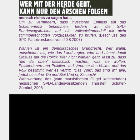
mensch nichts zu sagen hat ...
Um zu verhindern, dass Investoren Einfluss auf das
Schienennetz bekommen, fordern wir die SPD-
Bundestagsfraktion auf, ein Volksaktienmodell mit nicht
stimmberechtigten Vorzugsaktien zu prüfen.
(Beschluss des
SPD-Parteivorstands vom 20.8.2007)
Wählen ist ein demokratisches Grundrecht. Wer wählt,
entscheidet mit, wie das Land regiert wird und nimmt damit
Einfluss auf die Politik. Wer nicht wählen geht, lässt zu, dass
"die da oben" tatsächlich machen, was sie wollen.
Politikerinnen und Politiker sind Vertreter des Volkes und das
Volk bestimmt, wer es vertritt. "Das Volk", das sind wir alle,
jede/r einzelne. Du und Sie! Und ja, Sie auch!
Wahlwerbung des (vom marxistischen Flügel kommenden)
hessischen SPD-Landesvorsitzenden Thorsten Schäfer-
Gümbel, 2008