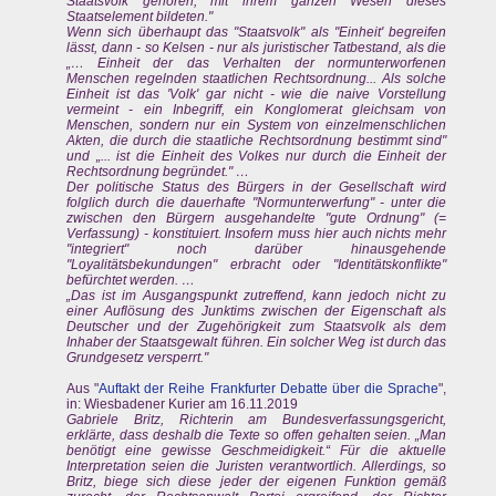
Staatsvolk gehören, mit ihrem ganzen Wesen dieses
Staatselement bildeten."
Wenn sich überhaupt das "Staatsvolk" als "Einheit' begreifen
lässt, dann - so Kelsen - nur als juristischer Tatbestand, als die
„… Einheit der das Verhalten der normunterworfenen
Menschen regelnden staatlichen Rechtsordnung... Als solche
Einheit ist das 'Volk' gar nicht - wie die naive Vorstellung
vermeint - ein Inbegriff, ein Konglomerat gleichsam von
Menschen, sondern nur ein System von einzelmenschlichen
Akten, die durch die staatliche Rechtsordnung bestimmt sind"
und „... ist die Einheit des Volkes nur durch die Einheit der
Rechtsordnung begründet." …
Der politische Status des Bürgers in der Gesellschaft wird
folglich durch die dauerhafte "Normunterwerfung" - unter die
zwischen den Bürgern ausgehandelte "gute Ordnung" (=
Verfassung) - konstituiert. Insofern muss hier auch nichts mehr
"integriert" noch darüber hinausgehende
"Loyalitätsbekundungen" erbracht oder "Identitätskonflikte"
befürchtet werden. …
„Das ist im Ausgangspunkt zutreffend, kann jedoch nicht zu
einer Auflösung des Junktims zwischen der Eigenschaft als
Deutscher und der Zugehörigkeit zum Staatsvolk als dem
Inhaber der Staatsgewalt führen. Ein solcher Weg ist durch das
Grundgesetz versperrt."
Aus "
Auftakt der Reihe Frankfurter Debatte über die Sprache
",
in: Wiesbadener Kurier am 16.11.2019
Gabriele Britz, Richterin am Bundesverfassungsgericht,
erklärte, dass deshalb die Texte so offen gehalten seien. „Man
benötigt eine gewisse Geschmeidigkeit.“ Für die aktuelle
Interpretation seien die Juristen verantwortlich. Allerdings, so
Britz, biege sich diese jeder der eigenen Funktion gemäß