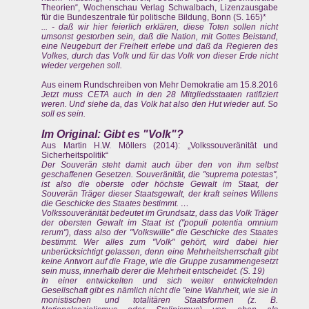
Theorien“, Wochenschau Verlag Schwalbach, Lizenzausgabe
für die Bundeszentrale für politische Bildung, Bonn (S. 165)*
... - daß wir hier feierlich erklären, diese Toten sollen nicht
umsonst gestorben sein, daß die Nation, mit Gottes Beistand,
eine Neugeburt der Freiheit erlebe und daß da Regieren des
Volkes, durch das Volk und für das Volk von dieser Erde nicht
wieder vergehen soll.
Aus einem Rundschreiben von Mehr Demokratie am 15.8.2016
Jetzt muss CETA auch in den 28 Mitgliedsstaaten ratifiziert
weren. Und siehe da, das Volk hat also den Hut wieder auf. So
soll es sein.
Im Original: Gibt es "Volk"?
Aus Martin H.W. Möllers (2014): „Volkssouveränität und
Sicherheitspolitik“
Der Souverän steht damit auch über den von ihm selbst
geschaffenen Gesetzen. Souveränität, die "suprema potestas",
ist also die oberste oder höchste Gewalt im Staat, der
Souverän Träger dieser Staatsgewalt, der kraft seines Willens
die Geschicke des Staates bestimmt. …
Volkssouveränität bedeutet im Grundsatz, dass das Volk Träger
der obersten Gewalt im Staat ist ("populi potentia omnium
rerum"), dass also der "Volkswille" die Geschicke des Staates
bestimmt. Wer alles zum "Volk" gehört, wird dabei hier
unberücksichtigt gelassen, denn eine Mehrheitsherrschaft gibt
keine Antwort auf die Frage, wie die Gruppe zusammengesetzt
sein muss, innerhalb derer die Mehrheit entscheidet. (S. 19)
In einer entwickelten und sich weiter entwickelnden
Gesellschaft gibt es nämlich nicht die "eine Wahrheit, wie sie in
monistischen und totalitären Staatsformen (z. B.