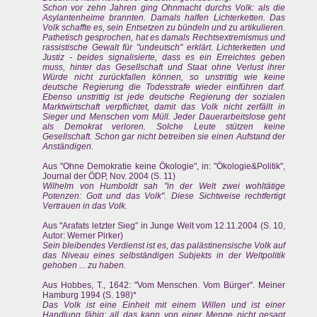
Schon vor zehn Jahren ging Ohnmacht durchs Volk: als die
Asylantenheime brannten. Damals halfen Lichterketten. Das
Volk schaffte es, sein Entsetzen zu bündeln und zu artikulieren.
Pathetisch gesprochen, hat es damals Rechtsextremismus und
rassistische Gewalt für "undeutsch" erklärt. Lichterketten und
Justiz - beides signalisierte, dass es ein Erreichtes geben
muss, hinter das Gesellschaft und Staat ohne Verlust ihrer
Würde nicht zurückfallen können, so unstrittig wie keine
deutsche Regierung die Todesstrafe wieder einführen darf.
Ebenso unstrittig ist jede deutsche Regierung der sozialen
Marktwirtschaft verpflichtet, damit das Volk nicht zerfällt in
Sieger und Menschen vom Müll. Jeder Dauerarbeitslose geht
als Demokrat verloren. Solche Leute stützen keine
Gesellschaft. Schon gar nicht betreiben sie einen Aufstand der
Anständigen.
Aus "Ohne Demokratie keine Ökologie", in: "Ökologie&Politik",
Journal der ÖDP, Nov. 2004 (S. 11)
Wilhelm von Humboldt sah "in der Welt zwei wohltätige
Potenzen: Gott und das Volk". Diese Sichtweise rechtfertigt
Vertrauen in das Volk.
Aus "Arafats letzter Sieg" in Junge Welt vom 12.11.2004 (S. 10,
Autor: Werner Pirker)
Sein bleibendes Verdienst ist es, das palästinensische Volk auf
das Niveau eines selbständigen Subjekts in der Weltpolitik
gehoben ... zu haben.
Aus Hobbes, T., 1642: "Vom Menschen. Vom Bürger". Meiner
Hamburg 1994 (S. 198)*
Das Volk ist eine Einheit mit einem Willen und ist einer
Handlung fähig; all das kann von einer Menge nicht gesagt