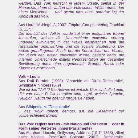
werden. Das Volk herrscht in jedem Staate, selbst in der
Monarchie; denn da äußert das Volk seinen Willen durch den
eines Menschen. ... und (wenn dies auch paradox ist) der
König ist das Volk.
Aus Hardt, M./Negri, A, 2002: Empire. Campus Verlag Frankfurt
(S. 117)*
Die Identität des Volkes wurde auf einer imaginären Ebene
konstruiert, welche die Unterschiede entweder verbarg
und/oder eliminierte; in der Praxis entsprechen dem die
rassistische Unterwerfung und die soziale Säuberung. Der
zweite grundlegende Schritt bei der Konstruktion des Volkes,
der durch den ersten erleichtert wurde, besteht darin, die
internen Unterschiede mittels Repräsentation der gesamten
Bevölkerung durch eine hegemoniale Gruppe, Rasse oder
Klasse zu verwischen.
Volk = Leute
Aus Ralf Burnicki (1998): "Anarchie als Direkt-Demokratie",
Syndikat A in Moers (S. 9)
Wer ist das "Volk"? Die Antwort ist einfach. Dies sind alle Leute,
die von einer Politik betroffen sind, egal, welche Sprache,
Religion, Hautfarbe oder Ohrgröße sie haben.
Aus
Wikipedia zu "Demokratie"
... das "Volk" (griech. demos), d.h. die Gesamtheit der
vollberechtigten Bürger
Das Volk regiert bereits - mit Nation und Präsident ... oder in
Form seiner Vertreter_innen (Parlamente)
Aus Abraham Lincoln, Gettysburg Address (19.11.1863), zitiert
nach: Massing, Peter/Breit, Gotthard (2002): „Demokratie-