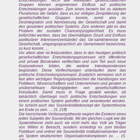
Entscheidungen. Nicht alle relevanten gesellschaftlichen
Gruppen können angemessen Einfluss auf politische
Entscheidungen ausüben. Zum einen besteht bei zu starkem
Pluralismus die Gefahr, dass es zur völligen Zersplitterung der
gesellschaftlichen Gruppen kommt, somit also zu
Desintegration und Atomisierung der Gesellschaft und damit
des gesamten politischen Systems. Zum anderen gibt es das
Problem der sozialen Chancen(un)gleichheit. Es muss
befürchtet werden, dass bei übermäßigem Druck und Einfluss
partikularer Interessen(verbände) das Ge-samtinteresse der
Gesellschaft, umgangssprachlich als Gemeinwohl bezeichnet,
zu kurz kommt. …
Vor allem aber ist festzustellen, dass in den heutigen politisch
gesellschaftlichen Entscheidungsprozessen sich öffentliche
und private Bürokratien verflechten und zum Teil auch neue
Korporationen bilden, die weitere Interdependenzen
begründen. Diese Verflechtungen unterlaufen dann das
politische Entscheidungsmonopol. Zusätzlich vernetzen sich in
fast allen wichtigen Regelungsbereichen die Handlungen von
Politikern, Wissenschaftlern und Unternehmern und geraten in
unübersehbare Abhängigkeiten von gesellschaftlichen
Kreisläufen. Damit muss in Frage gestellt werden, ob
tatsächlich überhaupt noch politische Entscheidungen von
einem politischen System getroffen und verantwortet werden.
So scheint auch das Souveränitätskonzept der Systemtheorie
am Ende zu sein. … (S. 21ff)
Die herrschende Verfassungstheorie negiert die Existenz eines
jeden Subjekts der Souveränität. Mit der gleichen Logik wie die
Systemtheorie zieht auch sie nicht mehr das Volk als Träger
von Willen in Betracht, sondern erniedrigt es zum bloßen
Publikum und ordnet die Souveränität institutionalisierten und
als System strukturierten Organisationskomplexen zu. … (S.