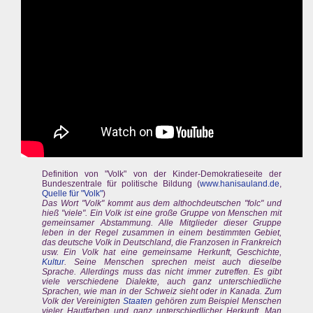
Definition von "Volk" von der Kinder-Demokratieseite der
Bundeszentrale für politische Bildung (
www.hanisauland.de
,
Quelle für "Volk"
)
Das Wort "Volk" kommt aus dem althochdeutschen "folc" und
hieß "viele". Ein Volk ist eine große Gruppe von Menschen mit
gemeinsamer Abstammung. Alle Mitglieder dieser Gruppe
leben in der Regel zusammen in einem bestimmten Gebiet,
das deutsche Volk in Deutschland, die Franzosen in Frankreich
usw. Ein Volk hat eine gemeinsame Herkunft, Geschichte,
Kultur
. Seine Menschen sprechen meist auch dieselbe
Sprache. Allerdings muss das nicht immer zutreffen. Es gibt
viele verschiedene Dialekte, auch ganz unterschiedliche
Sprachen, wie man in der Schweiz sieht oder in Kanada. Zum
Volk der Vereinigten
Staaten
gehören zum Beispiel Menschen
vieler Hautfarben und ganz unterschiedlicher Herkunft. Man