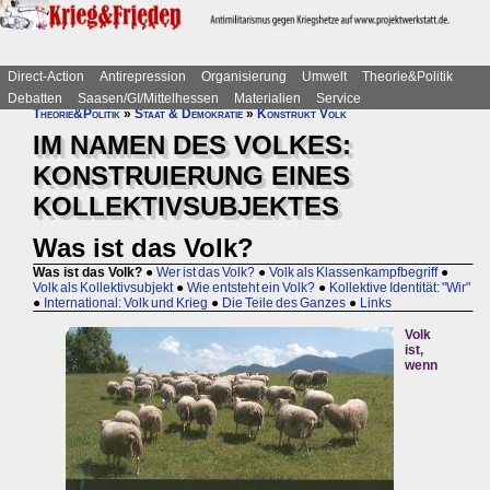
Direct-Action
Antirepression
Organisierung
Umwelt
Theorie&Politik
Debatten
Saasen/GI/Mittelhessen
Materialien
Service
Theorie&Politik
»
Staat & Demokratie
»
Konstrukt Volk
IM NAMEN DES VOLKES:
KONSTRUIERUNG EINES
KOLLEKTIVSUBJEKTES
Was ist das Volk?
Was ist das Volk?
●
Wer ist das Volk?
●
Volk als Klassenkampfbegriff
●
Volk als Kollektivsubjekt
●
Wie entsteht ein Volk?
●
Kollektive Identität: "Wir"
●
International: Volk und Krieg
●
Die Teile des Ganzes
●
Links
Volk
ist,
wenn