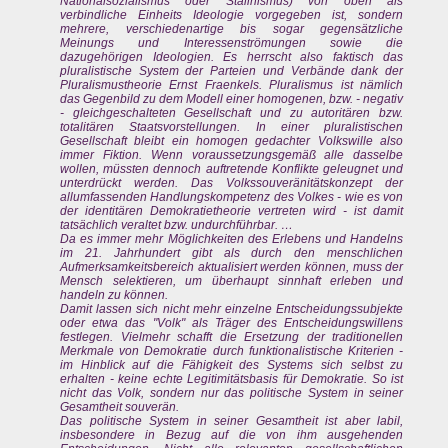
Nationalsozialismus oder Stalinismus) von oben als
verbindliche Einheits Ideologie vorgegeben ist, sondern
mehrere, verschiedenartige bis sogar gegensätzliche
Meinungs und Interessenströmungen sowie die
dazugehörigen Ideologien. Es herrscht also faktisch das
pluralistische System der Parteien und Verbände dank der
Pluralismustheorie Ernst Fraenkels. Pluralismus ist nämlich
das Gegenbild zu dem Modell einer homogenen, bzw. - negativ
- gleichgeschalteten Gesellschaft und zu autoritären bzw.
totalitären Staatsvorstellungen. In einer pluralistischen
Gesellschaft bleibt ein homogen gedachter Volkswille also
immer Fiktion. Wenn voraussetzungsgemäß alle dasselbe
wollen, müssten dennoch auftretende Konflikte geleugnet und
unterdrückt werden. Das Volkssouveränitätskonzept der
allumfassenden Handlungskompetenz des Volkes - wie es von
der identitären Demokratietheorie vertreten wird - ist damit
tatsächlich veraltet bzw. undurchführbar. …
Da es immer mehr Möglichkeiten des Erlebens und Handelns
im 21. Jahrhundert gibt als durch den menschlichen
Aufmerksamkeitsbereich aktualisiert werden können, muss der
Mensch selektieren, um überhaupt sinnhaft erleben und
handeln zu können.
Damit lassen sich nicht mehr einzelne Entscheidungssubjekte
oder etwa das "Volk" als Träger des Entscheidungswillens
festlegen. Vielmehr schafft die Ersetzung der traditionellen
Merkmale von Demokratie durch funktionalistische Kriterien -
im Hinblick auf die Fähigkeit des Systems sich selbst zu
erhalten - keine echte Legitimitätsbasis für Demokratie. So ist
nicht das Volk, sondern nur das politische System in seiner
Gesamtheit souverän.
Das politische System in seiner Gesamtheit ist aber labil,
insbesondere in Bezug auf die von ihm ausgehenden