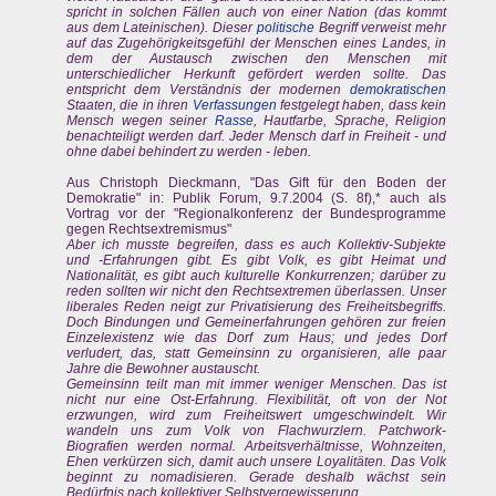
spricht in solchen Fällen auch von einer Nation (das kommt
aus dem Lateinischen). Dieser
politische
Begriff verweist mehr
auf das Zugehörigkeitsgefühl der Menschen eines Landes, in
dem der Austausch zwischen den Menschen mit
unterschiedlicher Herkunft gefördert werden sollte. Das
entspricht dem Verständnis der modernen
demokratischen
Staaten, die in ihren
Verfassungen
festgelegt haben, dass kein
Mensch wegen seiner
Rasse
, Hautfarbe, Sprache, Religion
benachteiligt werden darf. Jeder Mensch darf in Freiheit - und
ohne dabei behindert zu werden - leben.
Aus Christoph Dieckmann, "Das Gift für den Boden der
Demokratie" in: Publik Forum, 9.7.2004 (S. 8f),* auch als
Vortrag vor der "Regionalkonferenz der Bundesprogramme
gegen Rechtsextremismus"
Aber ich musste begreifen, dass es auch Kollektiv-Subjekte
und -Erfahrungen gibt. Es gibt Volk, es gibt Heimat und
Nationalität, es gibt auch kulturelle Konkurrenzen; darüber zu
reden sollten wir nicht den Rechtsextremen überlassen. Unser
liberales Reden neigt zur Privatisierung des Freiheitsbegriffs.
Doch Bindungen und Gemeinerfahrungen gehören zur freien
Einzelexistenz wie das Dorf zum Haus; und jedes Dorf
verludert, das, statt Gemeinsinn zu organisieren, alle paar
Jahre die Bewohner austauscht.
Gemeinsinn teilt man mit immer weniger Menschen. Das ist
nicht nur eine Ost-Erfahrung. Flexibilität, oft von der Not
erzwungen, wird zum Freiheitswert umgeschwindelt. Wir
wandeln uns zum Volk von Flachwurzlern. Patchwork-
Biografien werden normal. Arbeitsverhältnisse, Wohnzeiten,
Ehen verkürzen sich, damit auch unsere Loyalitäten. Das Volk
beginnt zu nomadisieren. Gerade deshalb wächst sein
Bedürfnis nach kollektiver Selbstvergewisserung.