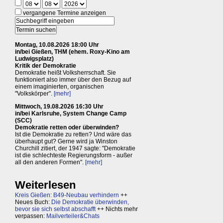
vergangene Termine anzeigen
Montag, 10.08.2026 18:00 Uhr
in/bei Gießen, THM (ehem. Roxy-Kino am
Ludwigsplatz)
Kritik der Demokratie
Demokratie heißt Volksherrschaft. Sie
funktioniert also immer über den Bezug auf
einem imaginierten, organischen
"Volkskörper".
[mehr]
Mittwoch, 19.08.2026 16:30 Uhr
in/bei Karlsruhe, System Change Camp
(SCC)
Demokratie retten oder überwinden?
Ist die Demokratie zu retten? Und wäre das
überhaupt gut? Gerne wird ja Winston
Churchill zitiert, der 1947 sagte: "Demokratie
ist die schlechteste Regierungsform - außer
all den anderen Formen".
[mehr]
Weiterlesen
Kreis Gießen: B49-Neubau verhindern
++
Neues Buch:
Die Demokratie überwinden,
bevor sie sich selbst abschafft
++ Nichts mehr
verpassen:
Mailverteiler&Chats