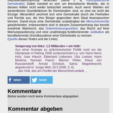
Repräsentationsprinzip verachten (siehe z. B.
Partizipatorische
Demokratie
). Dabei handelt es sich um theoretische Modelle, die in
diesem Artikel nicht weiter betrachtet werden. Auch wenn Wahlen ein
wesentliches Grundkriterium für Demokratien sind, so sind sie nicht die
Einzige: Wesentlich zeichnet sich eine Demokratie durch die Freiheiten
und Rechte aus, die ihre Bürger gegenüber dem Staat beanspruchen
können. Damit muss eine Demokratie unabdingbar die
Menschenrechte
gewährleisten. Insbesondere sind in diesem Zusammenhang das bereits
erwähnte Wahlrecht, das
Diskriminierungsverbot
, das Recht auf freie
Meinungsäußerung und eine unabhängig funktionierende
Judikative
als
konstituierende Grundbausteine einer Demokratie zu nennen.
(
Quelle
dieses Textes und der Links)
Steigerung von links: 1,5 Milliarden = ein Volk!
Aus einer Anzeige zu antichinesischer Politik rund um die
Olympiade in Peking 2008 (unterzeichnet u.a. von Hans Heinz
Holz, Uwe Hiksch, Ekkehard Lieberam, Ulla Loetzer, Hans
Modrow, Norman Paech, Werner Pirker, Klaus von
Raussendorff, Arnold Schölzel, Sahra Wagenknecht;
abgedruckt in: Junge Welt, 29.5.2008, S. 6)
... das Volk, das ein Fünftel der Menschheit umfaßt, ...
Kommentare
Bisher wurden noch keine Kommentare abgegeben.
Kommentar abgeben