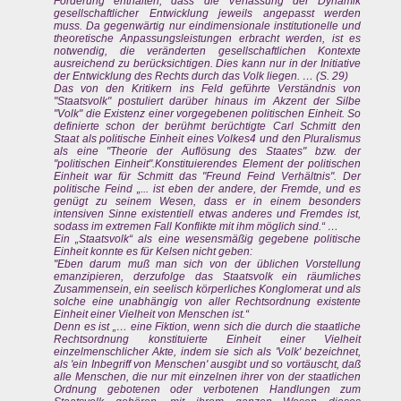
Forderung enthalten, dass die Verfassung der Dynamik
gesellschaftlicher Entwicklung jeweils angepasst werden
muss. Da gegenwärtig nur eindimensionale institutionelle und
theoretische Anpassungsleistungen erbracht werden, ist es
notwendig, die veränderten gesellschaftlichen Kontexte
ausreichend zu berücksichtigen. Dies kann nur in der Initiative
der Entwicklung des Rechts durch das Volk liegen. … (S. 29)
Das von den Kritikern ins Feld geführte Verständnis von
"Staatsvolk" postuliert darüber hinaus im Akzent der Silbe
"Volk" die Existenz einer vorgegebenen politischen Einheit. So
definierte schon der berühmt berüchtigte Carl Schmitt den
Staat als politische Einheit eines Volkes4 und den Pluralismus
als eine "Theorie der Auflösung des Staates" bzw. der
"politischen Einheit".Konstituierendes Element der politischen
Einheit war für Schmitt das "Freund Feind Verhältnis". Der
politische Feind „... ist eben der andere, der Fremde, und es
genügt zu seinem Wesen, dass er in einem besonders
intensiven Sinne existentiell etwas anderes und Fremdes ist,
sodass im extremen Fall Konflikte mit ihm möglich sind.“ …
Ein „Staatsvolk“ als eine wesensmäßig gegebene politische
Einheit konnte es für Kelsen nicht geben:
"Eben darum muß man sich von der üblichen Vorstellung
emanzipieren, derzufolge das Staatsvolk ein räumliches
Zusammensein, ein seelisch körperliches Konglomerat und als
solche eine unabhängig von aller Rechtsordnung existente
Einheit einer Vielheit von Menschen ist.“
Denn es ist „… eine Fiktion, wenn sich die durch die staatliche
Rechtsordnung konstituierte Einheit einer Vielheit
einzelmenschlicher Akte, indem sie sich als 'Volk' bezeichnet,
als 'ein Inbegriff von Menschen' ausgibt und so vortäuscht, daß
alle Menschen, die nur mit einzelnen ihrer von der staatlichen
Ordnung gebotenen oder verbotenen Handlungen zum