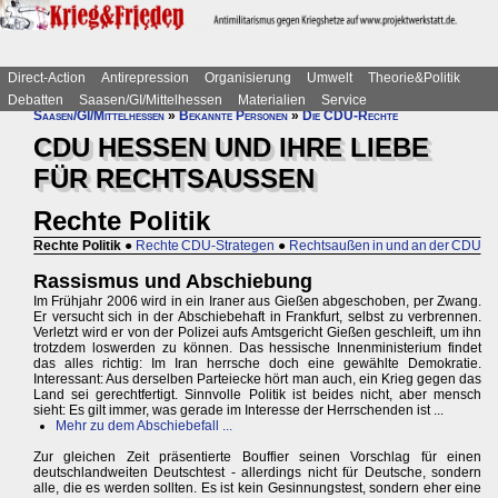
Direct-Action
Antirepression
Organisierung
Umwelt
Theorie&Politik
Debatten
Saasen/GI/Mittelhessen
Materialien
Service
Saasen/GI/Mittelhessen
»
Bekannte Personen
»
Die CDU-Rechte
CDU HESSEN UND IHRE LIEBE
FÜR RECHTSAUSSEN
Rechte Politik
Rechte Politik
●
Rechte CDU-Strategen
●
Rechtsaußen in und an der CDU
Rassismus und Abschiebung
Im Frühjahr 2006 wird in ein Iraner aus Gießen abgeschoben, per Zwang.
Er versucht sich in der Abschiebehaft in Frankfurt, selbst zu verbrennen.
Verletzt wird er von der Polizei aufs Amtsgericht Gießen geschleift, um ihn
trotzdem loswerden zu können. Das hessische Innenministerium findet
das alles richtig: Im Iran herrsche doch eine gewählte Demokratie.
Interessant: Aus derselben Parteiecke hört man auch, ein Krieg gegen das
Land sei gerechtfertigt. Sinnvolle Politik ist beides nicht, aber mensch
sieht: Es gilt immer, was gerade im Interesse der Herrschenden ist ...
Mehr zu dem Abschiebefall ...
Zur gleichen Zeit präsentierte Bouffier seinen Vorschlag für einen
deutschlandweiten Deutschtest - allerdings nicht für Deutsche, sondern
alle, die es werden sollten. Es ist kein Gesinnungstest, sondern eher eine