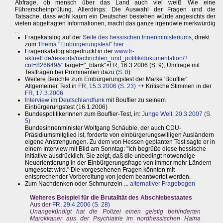
Abfrage, ob mensch über das Land auch viel weiß. Wie eine
Führerscheinprüfung. Allerdings: Die Auswahl der Fragen und die
Tatsache, dass wohl kaum ein Deutscher bestehen würde angesichts der
vielen abgefragten Informationen, macht das ganze irgendwie merkwürdig
...
Fragekatalog auf der
Seite des hessischen Innenministeriums
, direkt
zum
Thema "Einbürgerungstest" hier ...
Fragenkatalog abgedruckt in der
www.fr-
aktuell.de/ressorts/nachrichten_und_politik/dokumentation/?
cnt=826649&
" target="_blank">FR, 16.3.2006 (S. 9), Umfrage mit
Testfragen bei Prominenten dazu (
S. 8
)
Weitere Berichte zum Einbürgerungstest der Marke 'Bouffier':
Allgemeiner Text in
FR, 15.3.2006 (S. 23)
++ Kritische Stimmen in der
FR, 17.3.2006
Interview im Deutschlandfunk
mit Bouffier zu seinem
Einbürgerungstest (16.1.2006)
BundespolitikerInnen zum Bouffier-Test, in:
Junge Welt, 20.3.2007 (S.
5)
Bundesinnenminister Wolfgang Schäuble, der auch CDU-
Präsidiumsmitglied ist, forderte von einbürgerungswilligen Ausländern
eigene Anstrengungen. Zu dem von Hessen geplanten Test sagte er in
einem Interview mit Bild am Sonntag: "Ich begrüße diese hessische
Initiative ausdrücklich. Sie zeigt, daß die unbedingt notwendige
Neuorientierung in der Einbürgerungsfrage von immer mehr Ländern
umgesetzt wird." Die vorgesehenen Fragen könnten mit
entsprechender Vorbereitung von jedem beantwortet werden.
Zum Nachdenken oder Schmunzeln ...
alternativer Fragebogen
Weiteres Beispiel für die Brutalität des Abschiebestaates
Aus der
FR, 29.4.2006 (S. 28)
Unangekündigt hat die Polizei einen geistig behinderten
Marokkaner aus der Psychiatrie im nordhessischen Haina