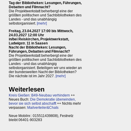
Tag der Bibliotheken: Lesungen, Führungen,
Debatten und Filmnacht?
Die Projektwerkstatt beherbergt eine der
größten politischen und Sachbibliotheken des
Landes - und das unabhängig
selbstorganisiert.
[mehr]
Freitag, 23.04.2027 17:00 bis Mittwoch,
24.03.2027 12:00 Uhr
in/bei Reiskirchen, Projektwerkstatt,
Ludwigstr. 11 in Saasen
Nacht der Bibliotheken: Lesungen,
Führungen, Debatten und Filmnacht?
Die Projektwerkstatt beherbergt eine der
größten politischen und Sachbibliotheken des
Landes - und das unabhängig
selbstorganisiert. Beteiligen wir uns wieder an
der bundesweiten Nacht der Bibliotheken?
Die nächste ist im Jahr 2027.
[mehr]
Weiterlesen
Kreis Gießen: B49-Neubau verhindern
++
Neues Buch:
Die Demokratie überwinden,
bevor sie sich selbst abschafft
++ Nichts mehr
verpassen:
Mailverteiler&Chats
Neue Mobilnr.: 015511439808), Festnetz
bleibt 06401-903283