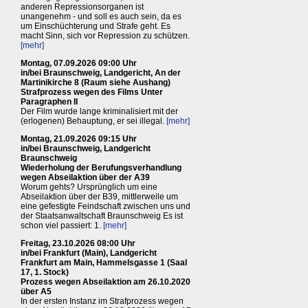
anderen Repressionsorganen ist
unangenehm - und soll es auch sein, da es
um Einschüchterung und Strafe geht. Es
macht Sinn, sich vor Repression zu schützen.
[mehr]
Montag, 07.09.2026 09:00 Uhr
in/bei Braunschweig, Landgericht, An der
Martinikirche 8 (Raum siehe Aushang)
Strafprozess wegen des Films Unter
Paragraphen II
Der Film wurde lange kriminalisiert mit der
(erlogenen) Behauptung, er sei illegal.
[mehr]
Montag, 21.09.2026 09:15 Uhr
in/bei Braunschweig, Landgericht
Braunschweig
Wiederholung der Berufungsverhandlung
wegen Abseilaktion über der A39
Worum gehts? Ursprünglich um eine
Abseilaktion über der B39, mittlerweile um
eine gefestigte Feindschaft zwischen uns und
der Staatsanwaltschaft Braunschweig Es ist
schon viel passiert: 1.
[mehr]
Freitag, 23.10.2026 08:00 Uhr
in/bei Frankfurt (Main), Landgericht
Frankfurt am Main, Hammelsgasse 1 (Saal
17, 1. Stock)
Prozess wegen Abseilaktion am 26.10.2020
über A5
In der ersten Instanz im Strafprozess wegen