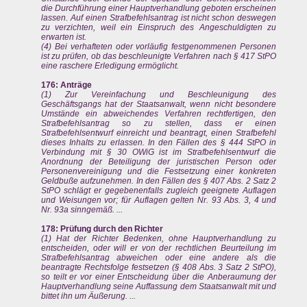
die Durchführung einer Hauptverhandlung geboten erscheinen
lassen. Auf einen Strafbefehlsantrag ist nicht schon deswegen
zu verzichten, weil ein Einspruch des Angeschuldigten zu
erwarten ist.
(4) Bei verhafteten oder vorläufig festgenommenen Personen
ist zu prüfen, ob das beschleunigte Verfahren nach § 417 StPO
eine raschere Erledigung ermöglicht.
176: Anträge
(1) Zur Vereinfachung und Beschleunigung des
Geschäftsgangs hat der Staatsanwalt, wenn nicht besondere
Umstände ein abweichendes Verfahren rechtfertigen, den
Strafbefehlsantrag so zu stellen, dass er einen
Strafbefehlsentwurf einreicht und beantragt, einen Strafbefehl
dieses Inhalts zu erlassen. In den Fällen des § 444 StPO in
Verbindung mit § 30 OWiG ist im Strafbefehlsentwurf die
Anordnung der Beteiligung der juristischen Person oder
Personenvereinigung und die Festsetzung einer konkreten
Geldbuße aufzunehmen. In den Fällen des § 407 Abs. 2 Satz 2
StPO schlägt er gegebenenfalls zugleich geeignete Auflagen
und Weisungen vor; für Auflagen gelten Nr. 93 Abs. 3, 4 und
Nr. 93a sinngemäß. ...
178: Prüfung durch den Richter
(1) Hat der Richter Bedenken, ohne Hauptverhandlung zu
entscheiden, oder will er von der rechtlichen Beurteilung im
Strafbefehlsantrag abweichen oder eine andere als die
beantragte Rechtsfolge festsetzen (§ 408 Abs. 3 Satz 2 StPO),
so teilt er vor einer Entscheidung über die Anberaumung der
Hauptverhandlung seine Auffassung dem Staatsanwalt mit und
bittet ihn um Äußerung. ...