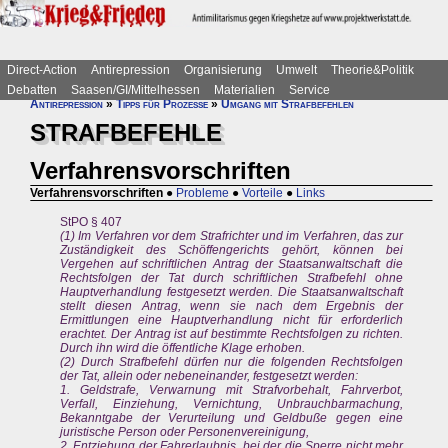
Direct-Action
Antirepression
Organisierung
Umwelt
Theorie&Politik
Debatten
Saasen/GI/Mittelhessen
Materialien
Service
Antirepression
»
Tipps für Prozesse
»
Umgang mit Strafbefehlen
STRAFBEFEHLE
Verfahrensvorschriften
Verfahrensvorschriften
●
Probleme
●
Vorteile
●
Links
StPO § 407
(1) Im Verfahren vor dem Strafrichter und im Verfahren, das zur
Zuständigkeit des Schöffengerichts gehört, können bei
Vergehen auf schriftlichen Antrag der Staatsanwaltschaft die
Rechtsfolgen der Tat durch schriftlichen Strafbefehl ohne
Hauptverhandlung festgesetzt werden. Die Staatsanwaltschaft
stellt diesen Antrag, wenn sie nach dem Ergebnis der
Ermittlungen eine Hauptverhandlung nicht für erforderlich
erachtet. Der Antrag ist auf bestimmte Rechtsfolgen zu richten.
Durch ihn wird die öffentliche Klage erhoben.
(2) Durch Strafbefehl dürfen nur die folgenden Rechtsfolgen
der Tat, allein oder nebeneinander, festgesetzt werden:
1. Geldstrafe, Verwarnung mit Strafvorbehalt, Fahrverbot,
Verfall, Einziehung, Vernichtung, Unbrauchbarmachung,
Bekanntgabe der Verurteilung und Geldbuße gegen eine
juristische Person oder Personenvereinigung,
2. Entziehung der Fahrerlaubnis, bei der die Sperre nicht mehr