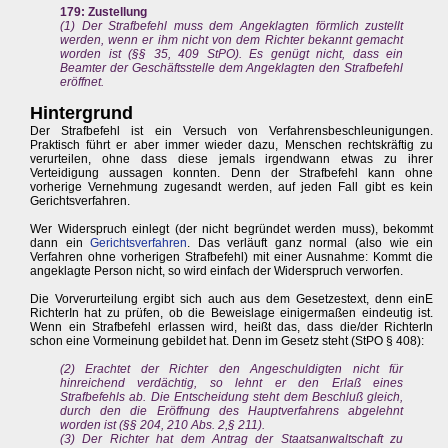
179: Zustellung
(1) Der Strafbefehl muss dem Angeklagten förmlich zustellt
werden, wenn er ihm nicht von dem Richter bekannt gemacht
worden ist (§§ 35, 409 StPO). Es genügt nicht, dass ein
Beamter der Geschäftsstelle dem Angeklagten den Strafbefehl
eröffnet.
Hintergrund
Der Strafbefehl ist ein Versuch von Verfahrensbeschleunigungen.
Praktisch führt er aber immer wieder dazu, Menschen rechtskräftig zu
verurteilen, ohne dass diese jemals irgendwann etwas zu ihrer
Verteidigung aussagen konnten. Denn der Strafbefehl kann ohne
vorherige Vernehmung zugesandt werden, auf jeden Fall gibt es kein
Gerichtsverfahren.
Wer Widerspruch einlegt (der nicht begründet werden muss), bekommt
dann ein
Gerichtsverfahren
. Das verläuft ganz normal (also wie ein
Verfahren ohne vorherigen Strafbefehl) mit einer Ausnahme: Kommt die
angeklagte Person nicht, so wird einfach der Widerspruch verworfen.
Die Vorverurteilung ergibt sich auch aus dem Gesetzestext, denn einE
RichterIn hat zu prüfen, ob die Beweislage einigermaßen eindeutig ist.
Wenn ein Strafbefehl erlassen wird, heißt das, dass die/der RichterIn
schon eine Vormeinung gebildet hat. Denn im Gesetz steht (StPO § 408):
(2) Erachtet der Richter den Angeschuldigten nicht für
hinreichend verdächtig, so lehnt er den Erlaß eines
Strafbefehls ab. Die Entscheidung steht dem Beschluß gleich,
durch den die Eröffnung des Hauptverfahrens abgelehnt
worden ist (§§ 204, 210 Abs. 2,§ 211).
(3) Der Richter hat dem Antrag der Staatsanwaltschaft zu