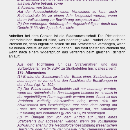
als zwei Jahre beträgt, sowie
3. Absehen von Strafe.
Hat der Angeschuldigte einen Verteidiger, so kann auch
Freiheitsstrafe bis zu einem Jahr festgesetzt werden, wenn
deren Vollstreckung zur Bewährung ausgesetzt wird.
(3) Der vorherigen Anhörung des Angeschuldigten durch das
Gericht (§ 33 Abs. 3) bedarf es nicht.
Antreiber bei dem Ganzen ist die Staatsanwaltschaft. Die RichterInnen
unterschreiben dann oft blind, was beantragt wird - wobei das auch ein
Problem ist, denn eigentlich sollen sie nur Strafbefehle verhängen, wenn
sie keinen Zweifel an der Schuld haben. Das stellt später ein Problem dar,
wenn nach einem Widerspruch das Verfahren beim gleichen RichterIn
anläuft.
Aus den Richtlinien für das Strafverfahren und das
Bußgeldverfahren (RiStBV) zu Strafbefehlen (nicht alles zitiert!)
175: Allgemeines
(1) Erwägt der Staatsanwalt, den Erlass eines Strafbefehls zu
beantragen, so vermerkt er den Abschluss der Ermittlungen in
den Akten (vgl. Nr. 109).
(2) Der Erlass eines Strafbefehls soll nur beantragt werden,
wenn der Aufenthalt des Beschuldigten bekannt ist, so dass in
der regelmäßigen Form zugestellt werden kann. Sonst ist das
Verfahren vorläufig einzustellen oder, wenn sich die
Abwesenheit des Beschuldigten erst nach dem Antrag auf
Erlass des Strafbefehls herausgestellt hat, die vorläufige
Einstellung des Verfahrens (§ 205 StPO) zu beantragen.
(3) Im Übrigen soll von dem Antrag auf Erlass eines
Strafbefehls nur abgesehen werden, wenn die vollständige
Aufklärung aller für die Rechtsfolgenbestimmung wesentlichen
Umstände oder Gründe der Spezial- oder Generalprävention