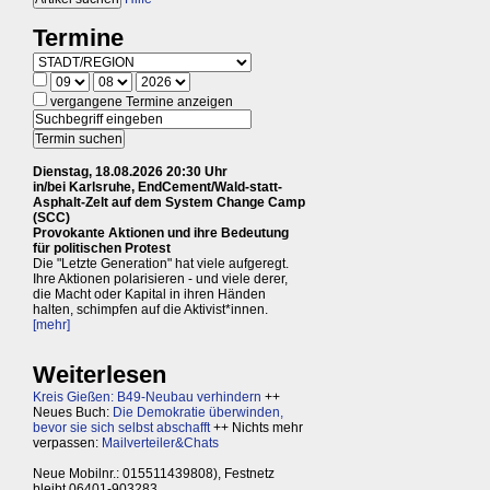
Termine
vergangene Termine anzeigen
Dienstag, 18.08.2026 20:30 Uhr
in/bei Karlsruhe, EndCement/Wald-statt-
Asphalt-Zelt auf dem System Change Camp
(SCC)
Provokante Aktionen und ihre Bedeutung
für politischen Protest
Die "Letzte Generation" hat viele aufgeregt.
Ihre Aktionen polarisieren - und viele derer,
die Macht oder Kapital in ihren Händen
halten, schimpfen auf die Aktivist*innen.
[mehr]
Weiterlesen
Kreis Gießen: B49-Neubau verhindern
++
Neues Buch:
Die Demokratie überwinden,
bevor sie sich selbst abschafft
++ Nichts mehr
verpassen:
Mailverteiler&Chats
Neue Mobilnr.: 015511439808), Festnetz
bleibt 06401-903283