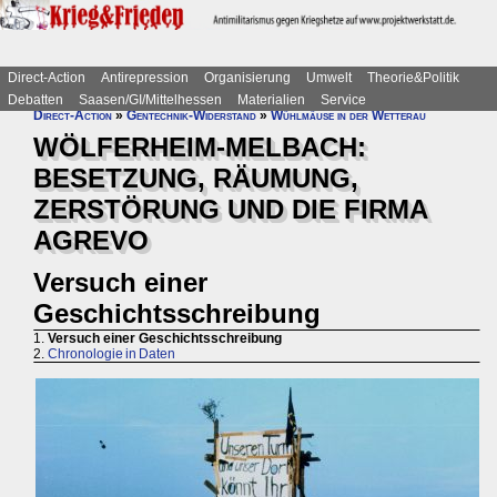
Direct-Action
Antirepression
Organisierung
Umwelt
Theorie&Politik
Debatten
Saasen/GI/Mittelhessen
Materialien
Service
Direct-Action
»
Gentechnik-Widerstand
»
Wühlmäuse in der Wetterau
WÖLFERHEIM-MELBACH:
BESETZUNG, RÄUMUNG,
ZERSTÖRUNG UND DIE FIRMA
AGREVO
Versuch einer
Geschichtsschreibung
1.
Versuch einer Geschichtsschreibung
2.
Chronologie in Daten