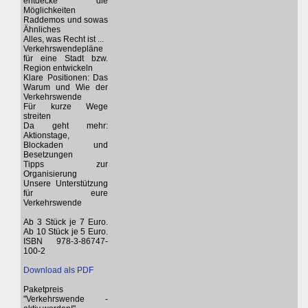
entdecke die
Möglichkeiten
Raddemos und sowas
Ähnliches
Alles, was Recht ist ...
Verkehrswendepläne
für eine Stadt bzw.
Region entwickeln
Klare Positionen: Das
Warum und Wie der
Verkehrswende
Für kurze Wege
streiten
Da geht mehr:
Aktionstage,
Blockaden und
Besetzungen
Tipps zur
Organisierung
Unsere Unterstützung
für eure
Verkehrswende
Ab 3 Stück je 7 Euro.
Ab 10 Stück je 5 Euro.
ISBN 978-3-86747-
100-2
Download als PDF
Paketpreis
"Verkehrswende -