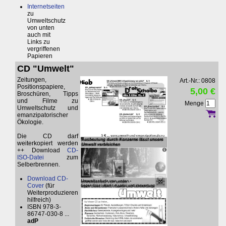
Internetseiten
zu
Umweltschutz
von unten
auch mit
Links zu
vergriffenen
Papieren
CD "Umwelt"
Zeitungen,
Art.-Nr.: 0808
Positionspapiere,
5,00 €
Broschüren, Tipps
und Filme zu
Menge
Umweltschutz und
emanzipatorischer
Ökologie.
Die CD darf
weiterkopiert werden
++ Download
CD-
ISO-Datei
zum
Selberbrennen.
Download CD-
Cover
(für
Weiterproduzieren
hilfreich)
ISBN 978-3-
86747-030-8 ...
adP