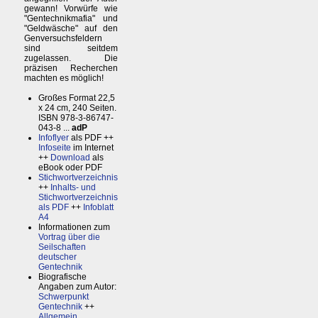
gewann! Vorwürfe wie
"Gentechnikmafia" und
"Geldwäsche" auf den
Genversuchsfeldern
sind seitdem
zugelassen. Die
präzisen Recherchen
machten es möglich!
Großes Format 22,5
x 24 cm, 240 Seiten.
ISBN 978-3-86747-
043-8 ...
adP
Infoflyer
als PDF ++
Infoseite
im Internet
++
Download
als
eBook oder PDF
Stichwortverzeichnis
++
Inhalts- und
Stichwortverzeichnis
als PDF
++
Infoblatt
A4
Informationen zum
Vortrag über die
Seilschaften
deutscher
Gentechnik
Biografische
Angaben zum Autor:
Schwerpunkt
Gentechnik
++
Allgemein