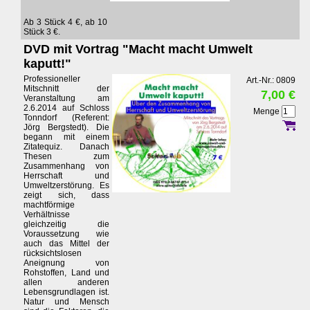
Ab 3 Stück 4 €, ab 10
Stück 3 €.
DVD mit Vortrag "Macht macht Umwelt
kaputt!"
Professioneller
Art.-Nr.: 0809
Mitschnitt der
7,00 €
Veranstaltung am
2.6.2014 auf Schloss
Menge
Tonndorf (Referent:
Jörg Bergstedt). Die
begann mit einem
Zitatequiz. Danach
Thesen zum
Zusammenhang von
Herrschaft und
Umweltzerstörung. Es
zeigt sich, dass
machtförmige
Verhältnisse
gleichzeitig die
Voraussetzung wie
auch das Mittel der
rücksichtslosen
Aneignung von
Rohstoffen, Land und
allen anderen
Lebensgrundlagen ist.
Natur und Mensch