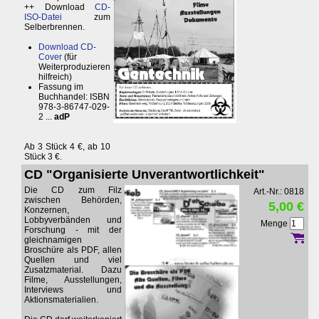
++ Download
CD-
ISO-Datei
zum
Selberbrennen.
Download CD-
Cover
(für
Weiterproduzieren
hilfreich)
Fassung im
Buchhandel: ISBN
978-3-86747-029-
2 ...
adP
Ab 3 Stück 4 €, ab 10
Stück 3 €.
CD "Organisierte Unverantwortlichkeit"
Die CD zum Filz
Art.-Nr.: 0818
zwischen Behörden,
5,00 €
Konzernen,
Lobbyverbänden und
Menge
Forschung - mit der
gleichnamigen
Broschüre als PDF, allen
Quellen und viel
Zusatzmaterial. Dazu
Filme, Ausstellungen,
Interviews und
Aktionsmaterialien.