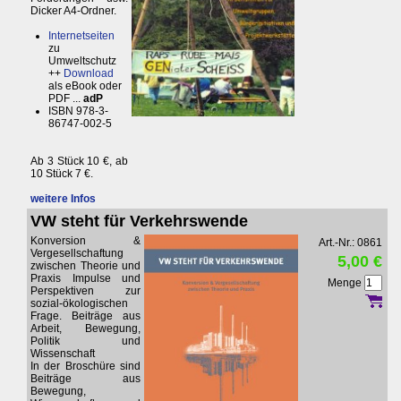
Dicker A4-Ordner.
Internetseiten
zu
Umweltschutz
++
Download
als eBook oder
PDF ...
adP
ISBN 978-3-
86747-002-5
Ab 3 Stück 10 €, ab
10 Stück 7 €.
weitere Infos
VW steht für Verkehrswende
Konversion &
Art.-Nr.: 0861
Vergesellschaftung
5,00 €
zwischen Theorie und
Praxis Impulse und
Menge
Perspektiven zur
sozial-ökologischen
Frage. Beiträge aus
Arbeit, Bewegung,
Politik und
Wissenschaft
In der Broschüre sind
Beiträge aus
Bewegung,