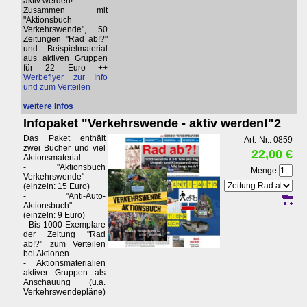
aktiv werden!"
Zusammen mit
"Aktionsbuch
Verkehrswende", 50
Zeitungen "Rad ab!?"
und Beispielmaterial
aus aktiven Gruppen
für 22 Euro ++
Werbeflyer zur Info
und zum Verteilen
weitere Infos
Infopaket "Verkehrswende - aktiv werden!"2
Das Paket enthält
Art.-Nr.: 0859
zwei Bücher und viel
22,00 €
Aktionsmaterial:
- "Aktionsbuch
Menge
Verkehrswende"
(einzeln: 15 Euro)
- "Anti-Auto-
Aktionsbuch"
(einzeln: 9 Euro)
- Bis 1000 Exemplare
der Zeitung "Rad
ab!?" zum Verteilen
bei Aktionen
- Aktionsmaterialien
aktiver Gruppen als
Anschauung (u.a.
Verkehrswendepläne)