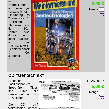
mit
2,00 €
Informationen
und einer gut
Menge
verständlichen
Einführung ins
Thema - ca. für
10-16jährige .
Stammen aus
den 80er
Jahren, sind
daher noch
recht praktisch
und ohne
Nachhaltigkeits-
Schnickschnack
& Co.
aufbereitet. 72
S.
CD "Gentechnik"
Zeitungen,
Art.-Nr.: 0817
Positionspapiere,
5,00 €
Broschüren, Tipps
und Filme zur
Menge
Gentechnikkritik und
zu Aktionen.
Die CD darf
weiterkopiert werden