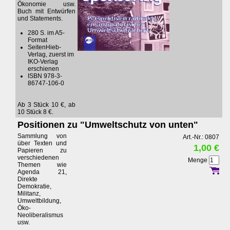
Ökonomie usw.
Buch mit Entwürfen
und Statements.
280 S. im A5-
Format
SeitenHieb-
Verlag, zuerst im
IKO-Verlag
erschienen
ISBN 978-3-
86747-106-0
Ab 3 Stück 10 €, ab
10 Stück 8 €.
Positionen zu "Umweltschutz von unten"
Sammlung von
Art.-Nr.: 0807
über Texten und
1,00 €
Papieren zu
verschiedenen
Menge
Themen wie
Agenda 21,
Direkte
Demokratie,
Militanz,
Umweltbildung,
Öko-
Neoliberalismus
usw.