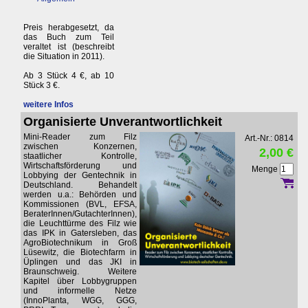
Preis herabgesetzt, da
das Buch zum Teil
veraltet ist (beschreibt
die Situation in 2011).
Ab 3 Stück 4 €, ab 10
Stück 3 €.
weitere Infos
Organisierte Unverantwortlichkeit
Mini-Reader zum Filz
Art.-Nr.: 0814
zwischen Konzernen,
2,00 €
staatlicher Kontrolle,
Wirtschaftsförderung und
Menge
Lobbying der Gentechnik in
Deutschland. Behandelt
werden u.a.: Behörden und
Kommissionen (BVL, EFSA,
BeraterInnen/GutachterInnen),
die Leuchttürme des Filz wie
das IPK in Gatersleben, das
AgroBiotechnikum in Groß
Lüsewitz, die Biotechfarm in
Üplingen und das JKI in
Braunschweig. Weitere
Kapitel über Lobbygruppen
und informelle Netze
(InnoPlanta, WGG, GGG,