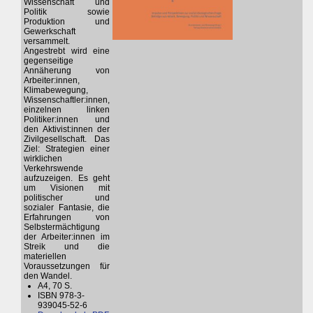
Wissenschaft und
Politik sowie
Produktion und
Gewerkschaft
versammelt.
Angestrebt wird eine
gegenseitige
Annäherung von
Arbeiter:innen,
Klimabewegung,
Wissenschaftler:innen,
einzelnen linken
Politiker:innen und
den Aktivist:innen der
Zivilgesellschaft. Das
Ziel: Strategien einer
wirklichen
Verkehrswende
aufzuzeigen. Es geht
um Visionen mit
politischer und
sozialer Fantasie, die
Erfahrungen von
Selbstermächtigung
der Arbeiter:innen im
Streik und die
materiellen
Voraussetzungen für
den Wandel.
A4, 70 S.
ISBN 978-3-
939045-52-6