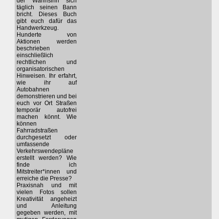
der Wahnsinn sich
täglich seinen Bann
bricht. Dieses Buch
gibt euch dafür das
Handwerkzeug.
Hunderte von
Aktionen werden
beschrieben
einschließlich
rechtlichen und
organisatorischen
Hinweisen. Ihr erfahrt,
wie ihr auf
Autobahnen
demonstrieren und bei
euch vor Ort Straßen
temporär autofrei
machen könnt. Wie
können
Fahrradstraßen
durchgesetzt oder
umfassende
Verkehrswendepläne
erstellt werden? Wie
finde ich
Mitstreiter*innen und
erreiche die Presse?
Praxisnah und mit
vielen Fotos sollen
Kreativität angeheizt
und Anleitung
gegeben werden, mit