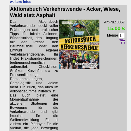
weitere Infos
Aktionsbuch Verkehrswende - Acker, Wiese,
Wald statt Asphalt
Das Aktionsbuch
Art.-Nr.: 0857
Verkehrswende steckt voller
15,00 €
Erfahrungen und praktischer
Tipps für lokale Aktionen,
Menge
Bündnisarbeit, den Umgang
mit der Presse, den
Baumhausbau oder den
Entwurf eigener
Verkehrswendepläne. Ihr
findet Praxishandreichungen,
bedienungsfreundlich
aufbereitet: Checklisten,
Grafiken, Kurzinfos u.a. zu
Pressemitteilungen,
Demoanmeldungen,
Camplogistik und vielem
mehr. Ein Buch, das auch im
Aktionsgetümmel hilfreich ist.
Das Buch bietet eine
Momentaufnahme der
aktuellen Strategien der
Bewegung für die
Verkehrswende und gibt
Impulse für die
Weiterentwicklung. Es ist
zudem ein Plädoyer für die
Vielfalt, die jede Bewegung