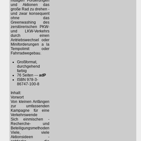
mutigen Forderungen
und Aktionen das
große Rad zu drehen -
und zwar konsequent
ohne das
Greenwashing des
zerstörerischen PKW-
und LKW-Verkehrs
durch einen
Antriebswechsel oder
Miniforderungen a la
Tempolimit oder
Fahrradwegebau.
Großformat,
durchgehend
farbig
76 Seiten ---
adP
ISBN 978-3-
86747-100-8
Inhalt:
Vorwort
Von kleinen Anfängen
zur umfassenden
Kampagne für eine
Verkehrswende
Sich einmischen -
Recherche- und
Beteiligungsmethoden
Viele, viele
Aktionsideen -