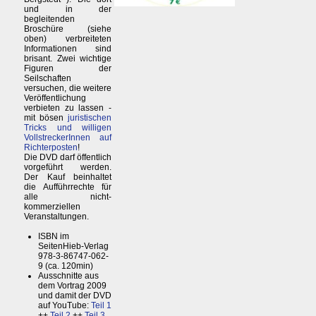
und in der
begleitenden
Broschüre (siehe
oben) verbreiteten
Informationen sind
brisant. Zwei wichtige
Figuren der
Seilschaften
versuchen, die weitere
Veröffentlichung
verbieten zu lassen -
mit bösen
juristischen
Tricks und willigen
VollstreckerInnen auf
Richterposten
!
Die DVD darf öffentlich
vorgeführt werden.
Der Kauf beinhaltet
die Aufführrechte für
alle nicht-
kommerziellen
Veranstaltungen.
ISBN im
SeitenHieb-Verlag
978-3-86747-062-
9 (ca. 120min)
Ausschnitte aus
dem Vortrag 2009
und damit der DVD
auf YouTube:
Teil 1
++
Teil 2
++
Teil 3