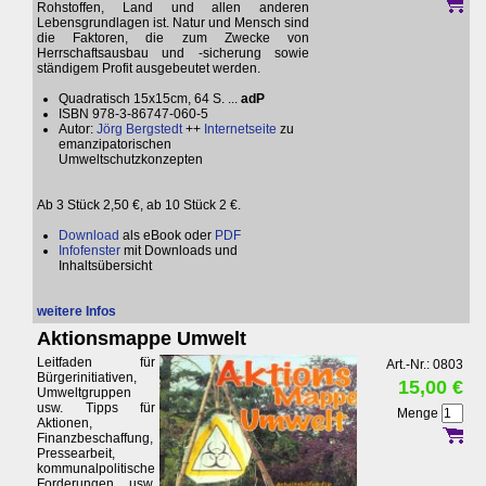
Rohstoffen, Land und allen anderen
Lebensgrundlagen ist. Natur und Mensch sind
die Faktoren, die zum Zwecke von
Herrschaftsausbau und -sicherung sowie
ständigem Profit ausgebeutet werden.
Quadratisch 15x15cm, 64 S. ...
adP
ISBN 978-3-86747-060-5
Autor:
Jörg Bergstedt
++
Internetseite
zu
emanzipatorischen
Umweltschutzkonzepten
Ab 3 Stück 2,50 €, ab 10 Stück 2 €.
Download
als eBook oder
PDF
Infofenster
mit Downloads und
Inhaltsübersicht
weitere Infos
Aktionsmappe Umwelt
Leitfaden für
Art.-Nr.: 0803
Bürgerinitiativen,
15,00 €
Umweltgruppen
usw. Tipps für
Menge
Aktionen,
Finanzbeschaffung,
Pressearbeit,
kommunalpolitische
Forderungen usw.