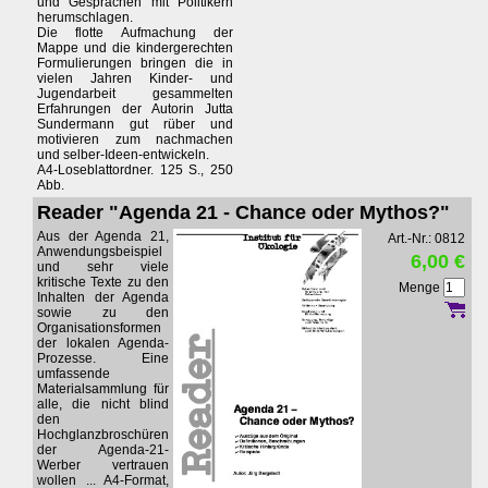
und Gesprächen mit Politikern
herumschlagen.
Die flotte Aufmachung der
Mappe und die kindergerechten
Formulierungen bringen die in
vielen Jahren Kinder- und
Jugendarbeit gesammelten
Erfahrungen der Autorin Jutta
Sundermann gut rüber und
motivieren zum nachmachen
und selber-Ideen-entwickeln.
A4-Loseblattordner. 125 S., 250
Abb.
Reader "Agenda 21 - Chance oder Mythos?"
Aus der Agenda 21,
Art.-Nr.: 0812
Anwendungsbeispiel
6,00 €
und sehr viele
kritische Texte zu den
Menge
Inhalten der Agenda
sowie zu den
Organisationsformen
der lokalen Agenda-
Prozesse. Eine
umfassende
Materialsammlung für
alle, die nicht blind
den
Hochglanzbroschüren
der Agenda-21-
Werber vertrauen
wollen ... A4-Format,