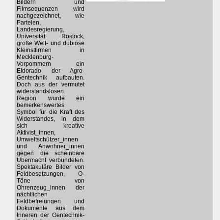
Bildern und
Filmsequenzen wird
nachgezeichnet, wie
Parteien,
Landesregierung,
Universität Rostock,
große Welt- und dubiose
Kleinstfirmen in
Mecklenburg-
Vorpommern ein
Eldorado der Agro-
Gentechnik aufbauten.
Doch aus der vermutet
widerstandslosen
Region wurde ein
bemerkenswertes
Symbol für die Kraft des
Widerstandes, in dem
sich kreative
Aktivist_innen,
Umweltschützer_innen
und Anwohner_innen
gegen die scheinbare
Übermacht verbündeten.
Spektakuläre Bilder von
Feldbesetzungen, O-
Töne von
Ohrenzeug_innen der
nächtlichen
Feldbefreiungen und
Dokumente aus dem
Inneren der Gentechnik-