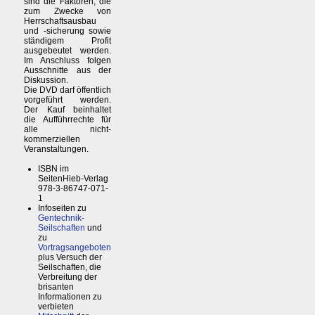
sind die Faktoren, die
zum Zwecke von
Herrschaftsausbau
und -sicherung sowie
ständigem Profit
ausgebeutet werden.
Im Anschluss folgen
Ausschnitte aus der
Diskussion.
Die DVD darf öffentlich
vorgeführt werden.
Der Kauf beinhaltet
die Aufführrechte für
alle nicht-
kommerziellen
Veranstaltungen.
ISBN im
SeitenHieb-Verlag
978-3-86747-071-
1
Infoseiten zu
Gentechnik-
Seilschaften
und
zu
Vortragsangeboten
plus Versuch der
Seilschaften, die
Verbreitung der
brisanten
Informationen zu
verbieten