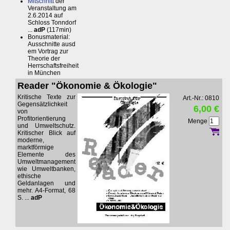
Mitschnitt
der
Veranstaltung am
2.6.2014 auf
Schloss Tonndorf
...
adP
(117min)
Bonusmaterial:
Ausschnitte ausd
em Vortrag zur
Theorie der
Herrschaftsfreiheit
in München
Reader "Ökonomie & Ökologie"
Kritische Texte zur
Art.-Nr.: 0810
Gegensätzlichkeit
6,00 €
von
Profitorientierung
Menge
und Umweltschutz.
Kritischer Blick auf
moderne,
marktförmige
Elemente des
Umweltmanagement
wie Umweltbanken,
ethische
Geldanlagen und
mehr. A4-Format, 68
S. ...
adP