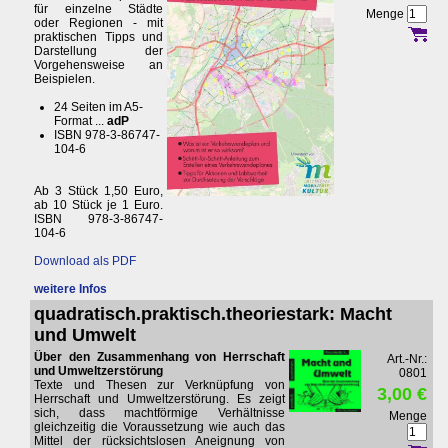
für einzelne Städte
Menge
oder Regionen - mit
praktischen Tipps und
Darstellung der
Vorgehensweise an
Beispielen.
24 Seiten im A5-
Format ...
adP
ISBN 978-3-86747-
104-6
Ab 3 Stück 1,50 Euro,
ab 10 Stück je 1 Euro.
ISBN 978-3-86747-
104-6
Download als PDF
weitere Infos
quadratisch.praktisch.theoriestark: Macht
und Umwelt
Über den Zusammenhang von Herrschaft
Art.-Nr.:
und Umweltzerstörung
0801
Texte und Thesen zur Verknüpfung von
3,00 €
Herrschaft und Umweltzerstörung. Es zeigt
sich, dass machtförmige Verhältnisse
Menge
gleichzeitig die Voraussetzung wie auch das
Mittel der rücksichtslosen Aneignung von