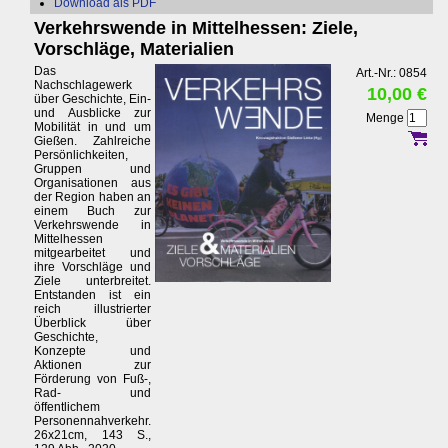
Download als PDF
Verkehrswende in Mittelhessen: Ziele,
Vorschläge, Materialien
Das
Art.-Nr.: 0854
Nachschlagewerk
10,00 €
über Geschichte, Ein-
und Ausblicke zur
Menge
Mobilität in und um
Gießen. Zahlreiche
Persönlichkeiten,
Gruppen und
Organisationen aus
der Region haben an
einem Buch zur
Verkehrswende in
Mittelhessen
mitgearbeitet und
ihre Vorschläge und
Ziele unterbreitet.
Entstanden ist ein
reich illustrierter
Überblick über
Geschichte,
Konzepte und
Aktionen zur
Förderung von Fuß-,
Rad- und
öffentlichem
Personennahverkehr.
26x21cm, 143 S.,