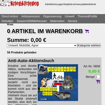
Direct-Action
Antirepression
Organisierung
Umwelt
Theorie&Politik
Debatten
Saasen/GI/Mittelhessen
Materialien
Service
Home
0 ARTIKEL IM
WARENKORB
Summe: 0,00 €
56 Produkte gefunden
Anti-Auto-Aktionsbuch
Kreative und direkte
Art.-Nr.: 0858
Aktion, verbunden mit
9,00 €
mutigen Vorschlägen.
Eine achte
Menge
Verkehrswende
besteht nicht aus
Kleinklein - und sie
kommt nicht aus den
Parlamenten.
Vielmehr muss sie auf
der Straße erkämpft
werden, also dort, wo