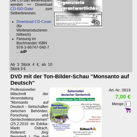
Die CD darf weiterkopiert
werden ++ Download
CD-ISO-Datei
zum
Selberbrennen.
Download CD-Cover
(für
Weiterproduzieren
hilfreich)
Fassung im
Buchhandel: ISBN
978-3-86747-040-7
...
adP
Ab 3 Stück 4 €, ab 10
Stück 3 €.
DVD mit der Ton-Bilder-Schau "Monsanto auf
Deutsch"
Professioneller
Art.-Nr.: 0819
Mitschnitt der
7,00 €
Veranstaltung
"Monsanto auf
Menge
Deutsch - Seilschaften
zwischen Behörden,
Forschung und
Gentechnikkonzernen"
(25.2.2010 im Edeka-
Markt Ostrach,
Referent: Jörg
Bergstedt ). Die dort