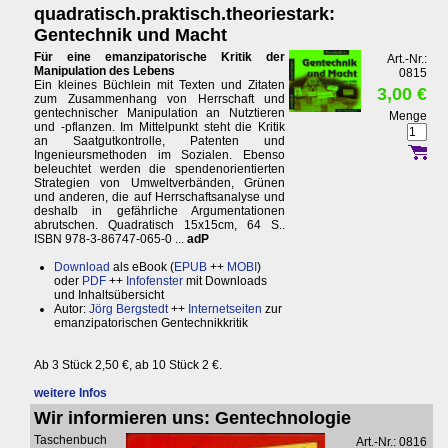
quadratisch.praktisch.theoriestark:
Gentechnik und Macht
Für eine emanzipatorische Kritik der
Art.-Nr.:
Manipulation des Lebens
0815
Ein kleines Büchlein mit Texten und Zitaten
3,00 €
zum Zusammenhang von Herrschaft und
gentechnischer Manipulation an Nutztieren
Menge
und -pflanzen. Im Mittelpunkt steht die Kritik
an Saatgutkontrolle, Patenten und
Ingenieursmethoden im Sozialen. Ebenso
beleuchtet werden die spendenorientierten
Strategien von Umweltverbänden, Grünen
und anderen, die auf Herrschaftsanalyse und
deshalb in gefährliche Argumentationen
abrutschen. Quadratisch 15x15cm, 64 S..
ISBN 978-3-86747-065-0 ...
adP
Download
als eBook (
EPUB
++
MOBI
)
oder
PDF
++
Infofenster
mit Downloads
und Inhaltsübersicht
Autor:
Jörg Bergstedt
++
Internetseiten
zur
emanzipatorischen Gentechnikkritik
Ab 3 Stück 2,50 €, ab 10 Stück 2 €.
weitere Infos
Wir informieren uns: Gentechnologie
Taschenbuch
Art.-Nr.: 0816