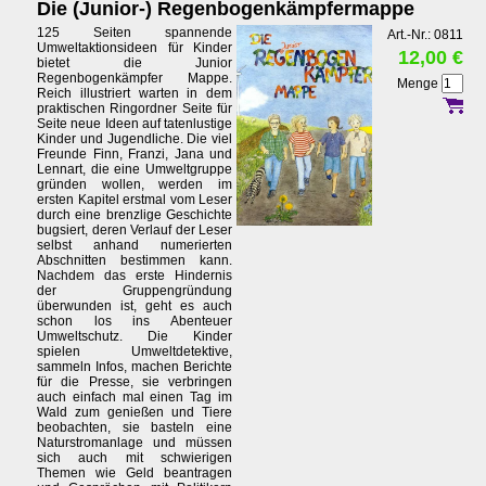
Die (Junior-) Regenbogenkämpfermappe
125 Seiten spannende
Art.-Nr.: 0811
Umweltaktionsideen für Kinder
12,00 €
bietet die Junior
Regenbogenkämpfer Mappe.
Menge
Reich illustriert warten in dem
praktischen Ringordner Seite für
Seite neue Ideen auf tatenlustige
Kinder und Jugendliche. Die viel
Freunde Finn, Franzi, Jana und
Lennart, die eine Umweltgruppe
gründen wollen, werden im
ersten Kapitel erstmal vom Leser
durch eine brenzlige Geschichte
bugsiert, deren Verlauf der Leser
selbst anhand numerierten
Abschnitten bestimmen kann.
Nachdem das erste Hindernis
der Gruppengründung
überwunden ist, geht es auch
schon los ins Abenteuer
Umweltschutz. Die Kinder
spielen Umweltdetektive,
sammeln Infos, machen Berichte
für die Presse, sie verbringen
auch einfach mal einen Tag im
Wald zum genießen und Tiere
beobachten, sie basteln eine
Naturstromanlage und müssen
sich auch mit schwierigen
Themen wie Geld beantragen