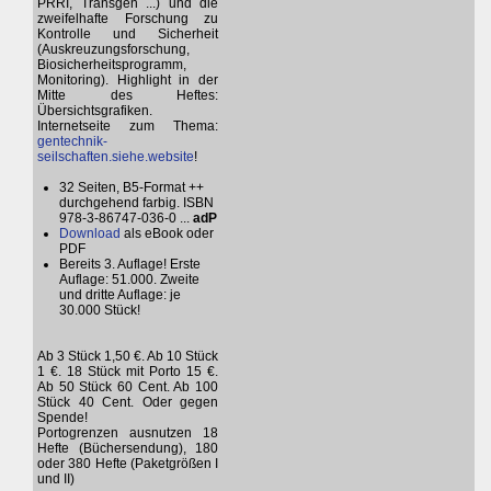
PRRI, Transgen ...) und die
zweifelhafte Forschung zu
Kontrolle und Sicherheit
(Auskreuzungsforschung,
Biosicherheitsprogramm,
Monitoring). Highlight in der
Mitte des Heftes:
Übersichtsgrafiken.
Internetseite zum Thema:
gentechnik-
seilschaften.siehe.website
!
32 Seiten, B5-Format ++
durchgehend farbig. ISBN
978-3-86747-036-0 ...
adP
Download
als eBook oder
PDF
Bereits 3. Auflage! Erste
Auflage: 51.000. Zweite
und dritte Auflage: je
30.000 Stück!
Ab 3 Stück 1,50 €. Ab 10 Stück
1 €. 18 Stück mit Porto 15 €.
Ab 50 Stück 60 Cent. Ab 100
Stück 40 Cent. Oder gegen
Spende!
Portogrenzen ausnutzen 18
Hefte (Büchersendung), 180
oder 380 Hefte (Paketgrößen I
und II)