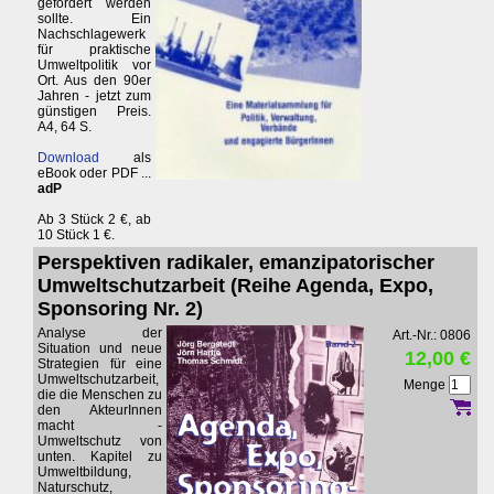
gefordert werden
sollte. Ein
Nachschlagewerk
für praktische
Umweltpolitik vor
Ort. Aus den 90er
Jahren - jetzt zum
günstigen Preis.
A4, 64 S.
Download
als
eBook oder PDF ...
adP
Ab 3 Stück 2 €, ab
10 Stück 1 €.
Perspektiven radikaler, emanzipatorischer
Umweltschutzarbeit (Reihe Agenda, Expo,
Sponsoring Nr. 2)
Analyse der
Art.-Nr.: 0806
Situation und neue
12,00 €
Strategien für eine
Umweltschutzarbeit,
Menge
die die Menschen zu
den AkteurInnen
macht -
Umweltschutz von
unten. Kapitel zu
Umweltbildung,
Naturschutz,