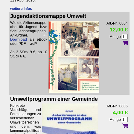
129 Abb., 2020.
weitere Infos
Jugendaktionsmappe Umwelt
Wie die Aktionsmappe,
Art.-Nr.: 0804
aber für Jugend- bzw.
12,00 €
SchülerInnengruppen.
A4-Ordner. ++
Menge
Download
als eBook
oder PDF ...
adP
Ab 3 Stück 9 €, ab 10
Stück 6 €.
Umweltprogramm einer Gemeinde
Konkrete
Art.-Nr.: 0805
Vorschläge und
4,00 €
Formulierungen zu
verschiedenen
Menge
Umweltbereichen
und dem, was
kommunalpolitisch