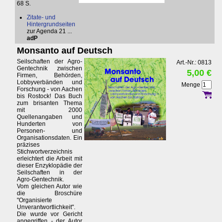
68 S.
Zitate- und
Hintergrundseiten
zur Agenda 21 ...
adP
Monsanto auf Deutsch
Seilschaften der Agro-
Art.-Nr.: 0813
Gentechnik zwischen
5,00 €
Firmen, Behörden,
Lobbyverbänden und
Menge
Forschung - von Aachen
bis Rostock! Das Buch
zum brisanten Thema
mit 2000
Quellenangaben und
Hunderten von
Personen- und
Organisationsdaten. Ein
präzises
Stichwortverzeichnis
erleichtert die Arbeit mit
dieser Enzyklopädie der
Seilschaften in der
Agro-Gentechnik.
Vom gleichen Autor wie
die Broschüre
"Organisierte
Unverantwortlichkeit".
Die wurde vor Gericht
angegriffen - der Autor