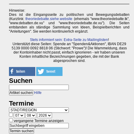
Hinweise:
Dies ist die Eingangsseite zu politischen und Bewegungsdebatten
(Kurzlink:
theoriedebatte.siehe.website
(ehemals "www.theoriedebatte.tk",
"www.debatten.de.vu" und "www.theoriedebatte.de.vu"). Die Seiten
entstanden als ständige Sammlung von Ideen, Beispielberichten und
"Anleitungen". Sie werden kontinuierlich ergänzt.
Stets informiert sein: Extra-Seite zu Mailinglisten
!
Unterstützt diese Seiten: Spende an "Spenden&Aktionen", IBAN DE29
5139 0000 0092 8818 06 (Stichwort: "Prowe")! Die Warnmeldung, dass
der Kontoinhaber nicht passt, einfach ignorieren - wir haben unseren
Konten inhaltliche Bezeichnungen gegeben, die mit der Bank
abgesprochen sind.
Suchen
Hilfe
Termine
vergangene Termine anzeigen