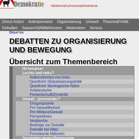
Direct-Action
Antirepression
Organisierung
Umwelt
Theorie&Politik
Debatten
Saasen/GI/Mittelhessen
Materialien
Service
Debatten
DEBATTEN ZU ORGANISIERUNG
UND BEWEGUNG
Übersicht zum Themenbereich
Hirnstupser
Lechts und rinks?
Nationalismus von links
Querfront: Globalisierungskritik
Querfront: Ideologische Nähe
Antideutsche
Freiwirtschaft/Zinskritik
Gewalt - ja/nein/oder?
Eingangsseite
Pro Gewaltfreiheit
Pro Militanz/Gewalt
Perspektiven
Vergleiche
Beiträge zur Debatte
Debatte bei Attac
Provokante Aktionen
Strategien gegen Repression