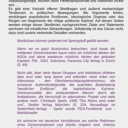
Anpassungsorgie, reichen dann Pfeffersprayvorräte und Haftzellen locker
aus ...
Es gibt eine Vielzahl offener Streitfragen und äußerst merkwürdiger
Tendenzen in politischen Bewegungen. Wo Argumente fehlen,
verdrängen populistische Positionen, ideologische Dogmas oder das
Ringen um Hegemonie die nötige politische Klarheit. Auf diesen Seiten
werden einige dieser Streitlinien nachgezeichnet. Zitate und Statements
wechseln mit inhaltlichen Abhandlungen. Vollständig ist das Ganze nicht,
dazu sind zuviele verkorkste Debatten vorhanden.
Worthülsen können jederzeit mit Sprengstoff gefüllt werden.
Wenn wir es ganz illusionslos betrachten, sind heute die
militanten Demonstranten kaum mehr als nützliche Idioten der
NGOs und diese wiederum nützliche Idioten des globalen
Kapitals.
P.M., 2001: Subcoma, Paranoia City Verlag in Zürich
(S. 49)
Nicht alle, aber viele dieser Gruppen und Individuen drifteten
über kurz oder lang davon und erfanden neue Arten von
Alienismus - den Gleichberechtigungsfeminismus, die
schwarze Authentizitätspolitik, die autoritäre Bekämpfung
"westlicher Einflüsse", die kapitalistische Karriere-
Homosexualität, den antiautoritären Marsch durch die
Institutionen, die Herrschaft im alternativen Projekt und viele
andere mehr.
Christoph Spehr, 1999: "Die Aliens sind unter
uns", Siedler Verlag München (S. 204, Neuauflage im
SeitenHieb-Verlag) - Spehr wurde PDS-Funktionär und -
Wahlkämpfer
Ich wünsche mir deutsche Verhältnisse, wo solche Reformen
ohne Demonstrationen und Streiks möglich sind.
Antonio