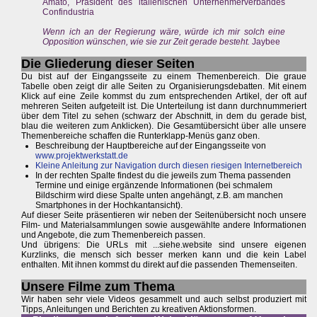
Amato, Präsident des italienischen Unternehmerverbandes
Confindustria
Wenn ich an der Regierung wäre, würde ich mir solch eine
Opposition wünschen, wie sie zur Zeit gerade besteht.
Jaybee
Die Gliederung dieser Seiten
Du bist auf der Eingangsseite zu einem Themenbereich. Die graue
Tabelle oben zeigt dir alle Seiten zu Organisierungsdebatten. Mit einem
Klick auf eine Zeile kommst du zum entsprechenden Artikel, der oft auf
mehreren Seiten aufgeteilt ist. Die Unterteilung ist dann durchnummeriert
über dem Titel zu sehen (schwarz der Abschnitt, in dem du gerade bist,
blau die weiteren zum Anklicken). Die Gesamtübersicht über alle unsere
Themenbereiche schaffen die Runterklapp-Menüs ganz oben.
Beschreibung der Hauptbereiche auf der Eingangsseite von
www.projektwerkstatt.de
Kleine Anleitung zur Navigation durch diesen riesigen Internetbereich
In der rechten Spalte findest du die jeweils zum Thema passenden
Termine und einige ergänzende Informationen (bei schmalem
Bildschirm wird diese Spalte unten angehängt, z.B. am manchen
Smartphones in der Hochkantansicht).
Auf dieser Seite präsentieren wir neben der Seitenübersicht noch unsere
Film- und Materialsammlungen sowie ausgewählte andere Informationen
und Angebote, die zum Themenbereich passen.
Und übrigens: Die URLs mit ...siehe.website sind unsere eigenen
Kurzlinks, die mensch sich besser merken kann und die kein Label
enthalten. Mit ihnen kommst du direkt auf die passenden Themenseiten.
Unsere Filme zum Thema
Wir haben sehr viele Videos gesammelt und auch selbst produziert mit
Tipps, Anleitungen und Berichten zu kreativen Aktionsformen.