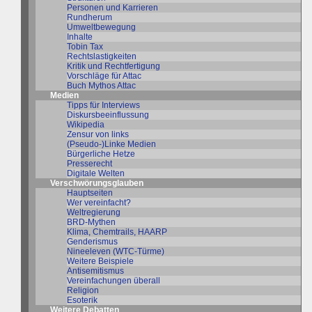
Personen und Karrieren
Rundherum
Umweltbewegung
Inhalte
Tobin Tax
Rechtslastigkeiten
Kritik und Rechtfertigung
Vorschläge für Attac
Buch Mythos Attac
Medien
Tipps für Interviews
Diskursbeeinflussung
Wikipedia
Zensur von links
(Pseudo-)Linke Medien
Bürgerliche Hetze
Presserecht
Digitale Welten
Verschwörungsglauben
Hauptseiten
Wer vereinfacht?
Weltregierung
BRD-Mythen
Klima, Chemtrails, HAARP
Genderismus
Nineeleven (WTC-Türme)
Weitere Beispiele
Antisemitismus
Vereinfachungen überall
Religion
Esoterik
Weitere Debatten