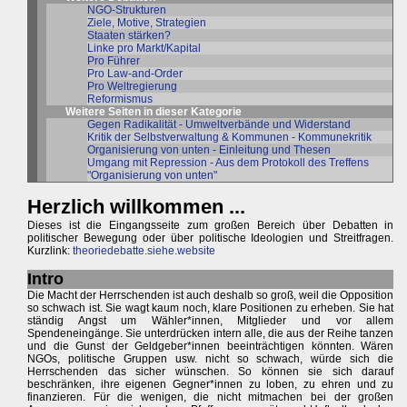
NGO-Strukturen
Ziele, Motive, Strategien
Staaten stärken?
Linke pro Markt/Kapital
Pro Führer
Pro Law-and-Order
Pro Weltregierung
Reformismus
Weitere Seiten in dieser Kategorie
Gegen Radikalität - Umweltverbände und Widerstand
Kritik der Selbstverwaltung & Kommunen - Kommunekritik
Organisierung von unten - Einleitung und Thesen
Umgang mit Repression - Aus dem Protokoll des Treffens
"Organisierung von unten"
Herzlich willkommen ...
Dieses ist die Eingangsseite zum großen Bereich über Debatten in
politischer Bewegung oder über politische Ideologien und Streitfragen.
Kurzlink:
theoriedebatte.siehe.website
Intro
Die Macht der Herrschenden ist auch deshalb so groß, weil die Opposition
so schwach ist. Sie wagt kaum noch, klare Positionen zu erheben. Sie hat
ständig Angst um Wähler*innen, Mitglieder und vor allem
Spendeneingänge. Sie unterdrücken intern alle, die aus der Reihe tanzen
und die Gunst der Geldgeber*innen beeinträchtigen könnten. Wären
NGOs, politische Gruppen usw. nicht so schwach, würde sich die
Herrschenden das sicher wünschen. So können sie sich darauf
beschränken, ihre eigenen Gegner*innen zu loben, zu ehren und zu
finanzieren. Für die wenigen, die nicht mitmachen bei der großen