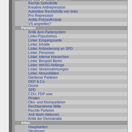
Rechts-Selbsthilfe
Kreative Antirepression
Autoritäre Rechtshilfe von links
Pro Repression
Antifa-Polizei/Knäste
VS angreifen?
Parteien
Kritik dem Parteisystem
Links-Populismus
Linke: Eingangsseite
Linke: Inhalte
Linke: Anbiederung an SPD
Linke: Personen
Linke: Interne Hierarchen
Linke: Beispiel Berlin
Linke: WASG-Anfänge
Linke: Vereinnahmungen
Linke: Absurditäten
Gießener Parteien
DKP & Co.
Grüne
SPD
CDU, FDP usw.
Piraten
Öko- und Kleinparteien
Rechtsextreme Mitte
Rechte Parteien
Anti-Wahl-Aktionen
Kritik der Demokratie
Attac
Hauptseiten
Strukturen