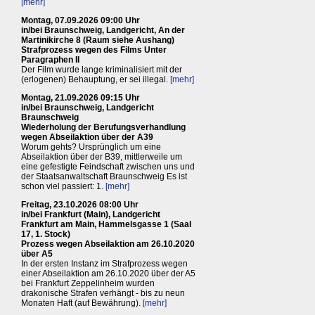
[mehr]
Montag, 07.09.2026 09:00 Uhr
in/bei Braunschweig, Landgericht, An der
Martinikirche 8 (Raum siehe Aushang)
Strafprozess wegen des Films Unter
Paragraphen II
Der Film wurde lange kriminalisiert mit der
(erlogenen) Behauptung, er sei illegal.
[mehr]
Montag, 21.09.2026 09:15 Uhr
in/bei Braunschweig, Landgericht
Braunschweig
Wiederholung der Berufungsverhandlung
wegen Abseilaktion über der A39
Worum gehts? Ursprünglich um eine
Abseilaktion über der B39, mittlerweile um
eine gefestigte Feindschaft zwischen uns und
der Staatsanwaltschaft Braunschweig Es ist
schon viel passiert: 1.
[mehr]
Freitag, 23.10.2026 08:00 Uhr
in/bei Frankfurt (Main), Landgericht
Frankfurt am Main, Hammelsgasse 1 (Saal
17, 1. Stock)
Prozess wegen Abseilaktion am 26.10.2020
über A5
In der ersten Instanz im Strafprozess wegen
einer Abseilaktion am 26.10.2020 über der A5
bei Frankfurt Zeppelinheim wurden
drakonische Strafen verhängt - bis zu neun
Monaten Haft (auf Bewährung).
[mehr]