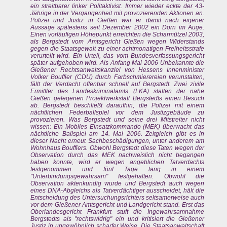
ein streitbarer linker Politaktivist. Immer wieder eckte der 43-
Jährige in der Vergangenheit mit provozierenden Aktionen an.
Polizei und Justiz in Gießen war er damit nach eigener
Aussage spätestens seit Dezember 2002 ein Dorn im Auge.
Einen vorläufigen Höhepunkt erreichten die Scharmützel 2003,
als Bergstedt vom Amtsgericht Gießen wegen Widerstands
gegen die Staatsgewalt zu einer achtmonatigen Freiheitsstrafe
verurteilt wird. Ein Urteil, das vom Bundesverfassungsgericht
später aufgehoben wird. Als Anfang Mai 2006 Unbekannte die
Gießener Rechtsanwaltskanzlei von Hessens Innenminister
Volker Bouffier (CDU) durch Farbschmierereien verunstalten,
fällt der Verdacht offenbar schnell auf Bergstedt. Zwei zivile
Ermittler des Landeskriminalamts (LKA) statten der nahe
Gießen gelegenen Projektwerkstatt Bergstedts einen Besuch
ab. Bergstedt beschließt daraufhin, die Polizei mit einem
nächtlichen Federballspiel vor dem Justizgebäude zu
provozieren. Was Bergstedt und seine drei Mitstreiter nicht
wissen: Ein Mobiles Einsatzkommando (MEK) überwacht das
nächtliche Ballspiel am 14. Mai 2006. Zeitgleich gibt es in
dieser Nacht erneut Sachbeschädigungen, unter anderem am
Wohnhaus Bouffiers. Obwohl Bergstedt diese Taten wegen der
Observation durch das MEK nachweislich nicht begangen
haben konnte, wird er wegen angeblichen Tatverdachts
festgenommen und fünf Tage lang in einem
"Unterbindungsgewahrsam" festgehalten. Obwohl die
Observation aktenkundig wurde und Bergstedt auch wegen
eines DNA-Abgleichs als Tatverdächtiger ausscheidet, hält die
Entscheidung des Untersuchungsrichters seltsamerweise auch
vor dem Gießener Amtsgericht und Landgericht stand. Erst das
Oberlandesgericht Frankfurt stuft die Ingewahrsamnahme
Bergstedts als "rechtswidrig" ein und kritisiert die Gießener
Justiz in ungewöhnlich scharfer Weise. Die Staatsanwaltschaft