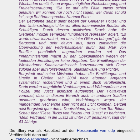
Wiesbaden ermittelt nun wegen möglicher Rechtsbeugung und
Freiheitsberaubung. "Da ist auf alle Fälle etwas schief
gelaufen, wir können nur noch nicht sagen, wer daran schuld
ist", sagt Behördensprecher Hartmut Ferse.
Der Betroffene selbst sieht neben der Gießener Polizei und
dem Untersuchungsrichter vor allem Innenminister Bouffier als
Schuldigen. Durch dessen politischen Druck habe die
Gießener Polizei seinerzeit "unüberlegt repressiv" agiert. "Es
wurde etwas inszeniert, um uns hinter Gitter zu bringen", glaubt
Bergstedt und geht davon aus, dass zumindest die
Überwachung der Federballspieler durch das MEK von
Bouffier persönlich angeordnet worden sei. Das
Innenministerium macht zu den Spekulationen wegen der
laufenden Ermittlungen keine Angaben. Die Ermittlungen der
Wiesbadener Staatsanwaltschaft konzentrieren sich Ferse
zufolge aber auf Polizeibeamte, Staatsanwälte und Richter.
Bergstedt und seine Mitstreiter haben die Ermittlungen und
Urteile in Gießen seit 2004 nach eigenen Angaben
systematisch recherchiert und in einem Buch veröffentlicht.
Darin werden angebliche Verfehlungen und Widersprüche von
Polizei und Justiz akribisch aufgelistet. Der Politaktivist
vermutet, dass in diesem Bereich auch in anderen Städten
unsauber gearbeitet wird, Verfehlungen wegen der
mangelnden Recherche aber nicht ans Licht kommen. Derzeit
reist Bergstedt quer durch Deutschland, um in einer Ton-Bilder-
Schau über "Fiese Tricks von Polizei und Justiz" zu berichten.
"Mein Vertrauen in die Justiz ist unter null gesunken", sagt der
43-Jährige.
Die Story war als Haupttext auf der
Hessenseite von ddp
eingestellt.
Veröffentlicht dann auf:
Yahoo-Nachrichten
(nicht mehr erreichbar)