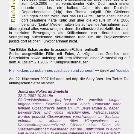
zum 14.5.2006 ... mit vernichtender Kritik. Doch noch immer
dauerte es fast ein halbes Jahr, bis der Deutsche
Depeschendienst (ddp) das Thema aufgriff. Die Gießener
Zeitungen hatten zwar über das OLG-Urteil, nicht aber über die
dort geäußerte harte Kritik und über die Abläufe im Mai 2006
berichtet. "Linke" Medien hatten bis auf wenige Ausnahmen auch
überregional alles verschwiegen, denn die offensive Justizkritik der auch
in sozialen Bewegungen als KritikerInnen von Hierarchien und
Verregelung auftretenden AktivistInnen rund um die Projektwerkstatt
passte dort etlichen FunktionärInnen nicht.
Ton-Bilder-Schau zu den krassesten Fällen - online!!!
Sechs ausgewählte Fälle mit Fotos, Auszügen aus Gerichts- und
Polizeiakten sowie unterlegt mit dem Mitschnitt einer Veranstaltung auf
dem JUKss am 2.1.2007 in KönigsWusterhausen:
Hier klicken, zurücklehnen, zuschauen und zuhören!
++ direkt auf
Youtube
Am 22. November 2007 lief dann bei ddp die Story über den Ticker. Die
anfänglichen Sätze lauteten:
Justiz und Polizei im Zwielicht
22.11.2007 10:26 Uhr
Gießen/Wiesbaden (ddp-hes). Die Vorwürfe klingen
ungeheuerlich: Polizisten basteln einen Brandsatz oder
fertigen Gipsabdrücke selbst an, um Beweismittel zu haben.
Beweisvideos und -fotos verschwinden, Falschaussagen
werden gedeckt, Observationen verschwiegen, um Straftaten
erfinden zu können. Alles Hirngespinste von
Verschwörungstheoretikern? Offenbar nicht. Denn die
Staatsanwaltschaft Wiesbaden hat die Ermittlungen in einem
Fall aufgenommen. In dessen Mittelpunkt steht Jörg Bergstedt,