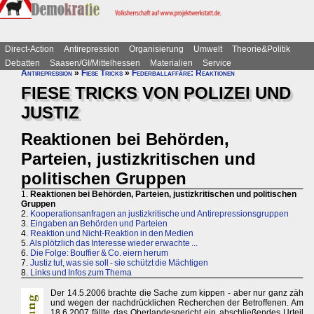
Direct-Action
Antirepression
Organisierung
Umwelt
Theorie&Politik
Debatten
Saasen/GI/Mittelhessen
Materialien
Service
Antirepression
»
Fiese Tricks
»
Federballaffäre: Reaktionen
FIESE TRICKS VON POLIZEI UND
JUSTIZ
Reaktionen bei Behörden,
Parteien, justizkritischen und
politischen Gruppen
1.
Reaktionen bei Behörden, Parteien, justizkritischen und politischen
Gruppen
2.
Kooperationsanfragen an justizkritische und Antirepressionsgruppen
3.
Eingaben an Behörden und Parteien
4.
Reaktion und Nicht-Reaktion in den Medien
5.
Als plötzlich das Interesse wieder erwachte ...
6.
Die Folge: Bouffier & Co. eiern herum
7.
Justiz tut, was sie soll - sie schützt die Mächtigen
8.
Links und Infos zum Thema
Der 14.5.2006 brachte die Sache zum kippen - aber nur ganz zäh
und wegen der nachdrücklichen Recherchen der Betroffenen. Am
18.6.2007 fällte das Oberlandesgericht ein abschließendes Urteil