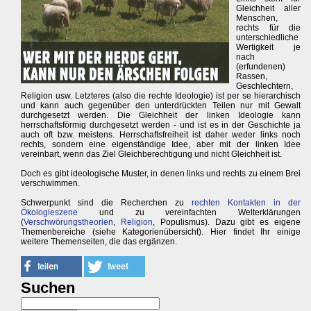
Gleichheit aller
Menschen,
rechts für die
unterschiedliche
Wertigkeit je
nach
(erfundenen)
Rassen,
Geschlechtern,
Religion usw. Letzteres (also die rechte Ideologie) ist per se hierarchisch
und kann auch gegenüber den unterdrückten Teilen nur mit Gewalt
durchgesetzt werden. Die Gleichheit der linken Ideologie kann
herrschaftsförmig durchgesetzt werden - und ist es in der Geschichte ja
auch oft bzw. meistens. Herrschaftsfreiheit ist daher weder links noch
rechts, sondern eine eigenständige Idee, aber mit der linken Idee
vereinbart, wenn das Ziel Gleichberechtigung und nicht Gleichheit ist.
Doch es gibt ideologische Muster, in denen links und rechts zu einem Brei
verschwimmen.
Schwerpunkt sind die Recherchen zu
rechten Kontakten in der
Ökologieszene
und zu vereinfachten Welterklärungen
(
Verschwörungstheorien
,
Religion
, Populismus). Dazu gibt es eigene
Themenbereiche (siehe Kategorienübersicht). Hier findet Ihr einige
weitere Themenseiten, die das ergänzen.
Suchen