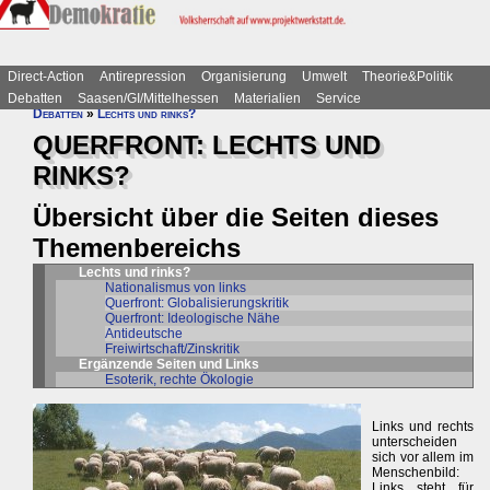
Direct-Action
Antirepression
Organisierung
Umwelt
Theorie&Politik
Debatten
Saasen/GI/Mittelhessen
Materialien
Service
Debatten
»
Lechts und rinks?
QUERFRONT: LECHTS UND
RINKS?
Übersicht über die Seiten dieses
Themenbereichs
Lechts und rinks?
Nationalismus von links
Querfront: Globalisierungskritik
Querfront: Ideologische Nähe
Antideutsche
Freiwirtschaft/Zinskritik
Ergänzende Seiten und Links
Esoterik, rechte Ökologie
Links und rechts
unterscheiden
sich vor allem im
Menschenbild:
Links steht für