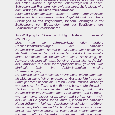
der ersten Klasse ausgerichtet: Grundfertigkeiten in Lesen,
Schreiben und Rechnen. Wer ewig auf dieser Stufe bleibt, wird
das Leistungsoll natürlich immer erreichen. ...
Steigende Mitgliederzahlen, größeres Format einer Zeitschrift
und jedes Jahr ein neues buntes Vogelbild sind doch keine
Leistungen für den Vogelschutz, sondern Leistungen in der
Befriedigung von Eigenzielen und der Bestätigung des
Selbstwertes der Vereinsoberen.
Aus Wolfgang Erz: "Kann man Erfolg im Naturschutz messen?"
(ca. 1980)
Liest man die Jahresberichte oder andere
Rechenschaftsmitteilungen der einzelnen
Naturschutzverbände, so gibt es nur Erfolge um Erfolge. Aber
als Meßgrößen für die Erfolge werden dort die Auflagenhöhe
eines Merkblatts, die Besucherzahl einer Ausstellung, die
Anwesenheit eines Ministers bei einer Veranstaltung, die Zahl
der Farbbilder in einem Werbeprospekt usw. gewertet. Was
eindeutig fehlt, sind Erfolgskontrollen solcher
Unternehmungen, ...
Die Summe aller der gefeierten Einzelerfolge müßte dann doch
als „Bilanzsumme" einen ungeheuren Gesamterfolg im ganzen
Land gebracht haben: die "Roten Listen" müßten kürzer ge
worden sein, der Zustand der Bio tope besser, die Anzahl an
Hecken und Büschen in der Feldflur mehr, und ... die
Naturschützer voll zufrieden sein. Aber gerade das ist doch -
wie man immer wieder lesen, hören und se hen kann - nicht
der Fall. Im Ge genteil. Wenn !andaut, landab von einzelnen
Naturschützern, kleinen Arbeitsgemeinschaften, größeren
Verbänden, Behörden und Fachinstitutionen jeweils aus dem
einzel nen Arbeitsbereich so viele Einzel erfolge gemeldet
werden, muß es bedenklich stimmen, daß von einem