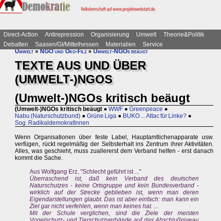
Direct-Action
Antirepression
Organisierung
Umwelt
Theorie&Politik
Debatten
Saasen/GI/Mittelhessen
Materialien
Service
Umwelt
»
NGO und Öko-Filz
»
Umwelt-NGOs beäugt
TEXTE AUS UND ÜBER
(UMWELT-)NGOS
(Umwelt-)NGOs kritisch beäugt
(Umwelt-)NGOs kritisch beäugt
●
WWF
●
Greenpeace
●
Nabu (Naturschutzbund)
●
Grüne Liga
●
BUKO ... Attac für Linke?
●
Sog. RadikaldemokratInnen
Wenn Organisationen über feste Label, Hauptamtlichenapparate usw.
verfügen, rückt regelmäßig der Selbsterhalt ins Zentrum ihrer Aktivitäten.
Alles, was geschieht, muss zuallererst dem Verband helfen - erst danach
kommt die Sache.
Aus Wolfgang Erz, "Schlecht geführt ist ..."
Überraschend ist, daß kein Verband des deutschen
Naturschutzes - keine Ortsgruppe und kein Bundesverband -
wirklich auf der Strecke geblieben ist, wenn man deren
Eigendarstellungen glaubt. Das ist aber einfach: man kann ein
Ziel gar nicht verfehlen, wenn man keines hat. ...
Mit der Schule verglichen, sind die Ziele der meisten
Vogelschutz- und Tierschutzverbände auf das Abschlußniveau