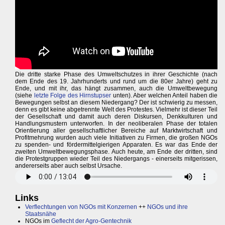
Die dritte starke Phase des Umweltschutzes in ihrer Geschichte (nach
dem Ende des 19. Jahrhunderts und rund um die 80er Jahre) geht zu
Ende, und mit ihr, das hängt zusammen, auch die Umweltbewegung
(siehe
letzte Folge des Hirnstupser
unten). Aber welchen Anteil haben die
Bewegungen selbst an diesem Niedergang? Der ist schwierig zu messen,
denn es gibt keine abgetrennte Welt des Protestes. Vielmehr ist dieser Teil
der Gesellschaft und damit auch deren Diskursen, Denkkulturen und
Handlungsmustern unterworfen. In der neoliberalen Phase der totalen
Orientierung aller gesellschaftlicher Bereiche auf Marktwirtschaft und
Profitmehrung wurden auch viele Initiativen zu Firmen, die großen NGOs
zu spenden- und fördermittelgierigen Apparaten. Es war das Ende der
zweiten Umweltbewegungsphase. Auch heute, am Ende der dritten, sind
die Protestgruppen wieder Teil des Niedergangs - einerseits mitgerissen,
andererseits aber auch selbst Ursache.
Links
Verflechtungen von NGOs mit Konzernen
++
NGOs und ihre
Staatsnähe
NGOs im
Geflecht der Agro-Gentechnik