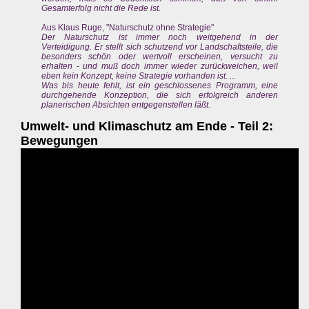
Gesamterfolg nicht die Rede ist.
Aus Klaus Ruge, "Naturschutz ohne Strategie"
Der Naturschutz ist immer noch weitgehend in der
Verteidigung. Er stellt sich schutzend vor Landschaftsteile, die
besonders schön oder wertvoll erscheinen, versucht zu
erhalten - und muß doch immer wieder zurückweichen, weil
eben kein Konzept, keine Strategie vorhanden ist. ...
Was bis heute fehlt, ist ein geschlossenes Programm, eine
durchgehende Konzeption, die sich erfolgreich anderen
planerischen Absichten entgegenstellen läßt.
Umwelt- und Klimaschutz am Ende - Teil 2:
Bewegungen