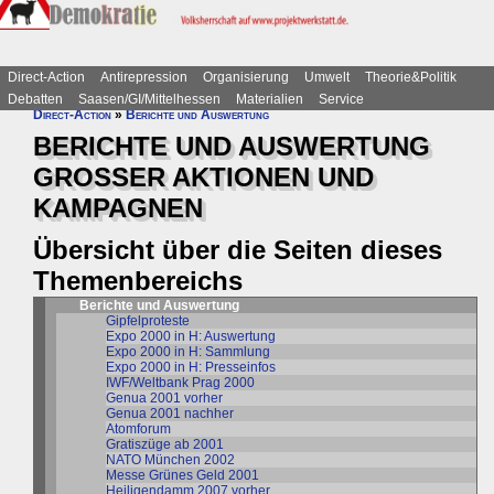
Direct-Action
Antirepression
Organisierung
Umwelt
Theorie&Politik
Debatten
Saasen/GI/Mittelhessen
Materialien
Service
Direct-Action
»
Berichte und Auswertung
BERICHTE UND AUSWERTUNG
GROSSER AKTIONEN UND
KAMPAGNEN
Übersicht über die Seiten dieses
Themenbereichs
Berichte und Auswertung
Gipfelproteste
Expo 2000 in H: Auswertung
Expo 2000 in H: Sammlung
Expo 2000 in H: Presseinfos
IWF/Weltbank Prag 2000
Genua 2001 vorher
Genua 2001 nachher
Atomforum
Gratiszüge ab 2001
NATO München 2002
Messe Grünes Geld 2001
Heiligendamm 2007 vorher