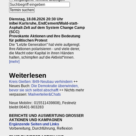
Dienstag, 18.08.2026 20:30 Uhr
in/bei Karlsruhe, EndCement/Wald-statt-
Asphalt-Zelt auf dem System Change Camp
(SCC)
Provokante Aktionen und ihre Bedeutung
für politischen Protest
Die "Letzte Generation" hat viele aufgeregt.
Ihre Aktionen polarisieren - und viele derer,
die Macht oder Kapital in ihren Händen
halten, schimpfen auf die Aktivist*innen.
[mehr]
Weiterlesen
Kreis Gießen: B49-Neubau verhindern
++
Neues Buch:
Die Demokratie überwinden,
bevor sie sich selbst abschafft
++ Nichts mehr
verpassen:
Mailverteiler&Chats
Neue Mobilnr.: 015511439808), Festnetz
bleibt 06401-903283
BERICHTE UND AUSWERTUNG GROSSER
AKTIONEN UND KAMPAGNEN
Ergänzende Seiten und Links
Vorbereitung, Durchführung, Reflexion