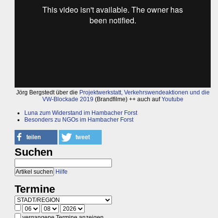
Jörg Bergstedt über die
Projektwerkstatt, Verkehrswendeaktionen und die
VW-Blockade 2019
(Brandfilme) ++ auch auf
Youtube
Luna zum Widerstand im Hambacher Forst
Besonders zu NGOs im Hambacher Forst
Suchen
Hilfe
Termine
vergangene Termine anzeigen