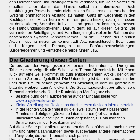
den Herrschenden und Privilegierten zu verbinden, um kleine Vorteile zu
ergattern, aber damit das Ganze selbst zu unterstützen. Doch
unabhängiger Protest bedeutet nicht, zu den Strukturen des herrschenden
Systems ohnmächtigen Abstand zu halten. Ganz im Gegenteil: In den
Kochtöpfen der Macht herum zu rühren, genau hinzugucken, Interessen
zu demaskieren, Vorhaben frühzeitig und genau zu kennen, verbessert
die Handlungsmöglichkeiten. Darum geht es auf diesen Seiten: Die
vorhandenen Beteiligungs- und Handlungsmöglichkeiten im Rahmen des
bestehenden Systems kennenzulernen, um sie – neben der direkten
Aktion – optimal nutzen zu können, z.B. Akteneinsichtsrecht, Beteiligung
und Klagen bei Planungen und Behördenentscheidungen,
Bürgerbegehren und –entscheide herbeiführen usw.
Die Gliederung dieser Seiten
Du bist auf der Eingangsseite zu einem Themenbereich. Die graue
Tabelle oben zeigt dir alle Seiten zum Thema Akteneinsicht. Mit einem
Klick auf eine Zeile kommst du zum entsprechenden Artikel, der oft auf
mehreren Seiten aufgeteilt ist. Die Unterteilung ist dann durchnummeriert
über dem Titel zu sehen (schwarz der Abschnitt, in dem du gerade bist,
blau die weiteren zum Anklicken). Die Gesamtübersicht über alle unsere
Themenbereiche schaffen die Runterklapp-Menüs ganz oben.
Beschreibung der Hauptbereiche auf der Eingangsseite von
www.projektwerkstatt.de
Kleine Anleitung zur Navigation durch diesen riesigen Internetbereich
In der rechten Spalte findest du die jeweils zum Thema passenden
Termine und einige ergänzende Informationen (bei schmalem
Bildschirm wird diese Spalte unten angehängt, z.B. am manchen
Smartphones in der Hochkantansicht).
Auf dieser Seite präsentieren wir neben der Seitenübersicht noch unsere
Film- und Materialsammlungen sowie ausgewählte andere Informationen
und Angebote, die zum Themenbereich passen.