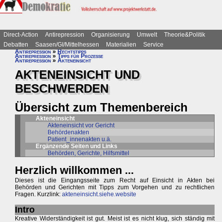
Direct-Action
Antirepression
Organisierung
Umwelt
Theorie&Politik
Debatten
Saasen/GI/Mittelhessen
Materialien
Service
Antirepression
»
Rechtstipps
Antirepression
»
Tipps für Prozesse
Antirepression
»
Akteneinsicht
AKTENEINSICHT UND
BESCHWERDEN
Übersicht zum Themenbereich
Akteneinsicht
Akteneinsicht vor Gericht
Behördenakten
Patient_innenakten u.ä.
Ergänzende Seiten und Links
Behörden, Gerichte, Hilfsmittel
Herzlich willkommen ...
Dieses ist die Eingangsseite zum Recht auf Einsicht in Akten bei
Behörden und Gerichten mit Tipps zum Vorgehen und zu rechtlichen
Fragen. Kurzlink:
akteneinsicht.siehe.website
Intro
Kreative Widerständigkeit ist gut. Meist ist es nicht klug, sich ständig mit