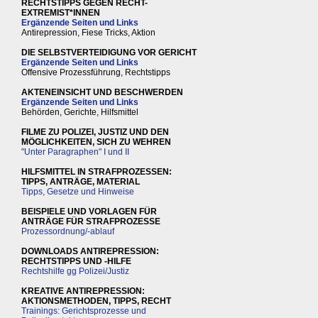
RECHTSTIPPS GEGEN RECHT-
EXTREMIST*INNEN
Ergänzende Seiten und Links
Antirepression, Fiese Tricks, Aktion
DIE SELBSTVERTEIDIGUNG VOR GERICHT
Ergänzende Seiten und Links
Offensive Prozessführung, Rechtstipps
AKTENEINSICHT UND BESCHWERDEN
Ergänzende Seiten und Links
Behörden, Gerichte, Hilfsmittel
FILME ZU POLIZEI, JUSTIZ UND DEN
MÖGLICHKEITEN, SICH ZU WEHREN
"Unter Paragraphen" I und II
HILFSMITTEL IN STRAFPROZESSEN:
TIPPS, ANTRÄGE, MATERIAL
Tipps, Gesetze und Hinweise
BEISPIELE UND VORLAGEN FÜR
ANTRÄGE FÜR STRAFPROZESSE
Prozessordnung/-ablauf
DOWNLOADS ANTIREPRESSION:
RECHTSTIPPS UND -HILFE
Rechtshilfe gg Polizei/Justiz
KREATIVE ANTIREPRESSION:
AKTIONSMETHODEN, TIPPS, RECHT
Trainings: Gerichtsprozesse und