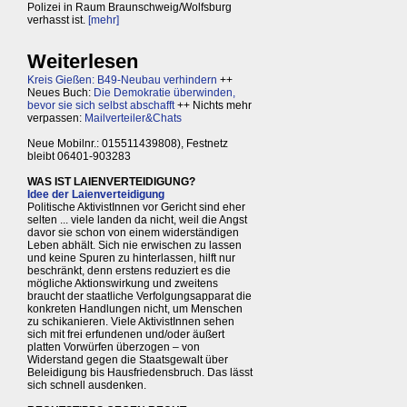
Polizei in Raum Braunschweig/Wolfsburg
verhasst ist.
[mehr]
Weiterlesen
Kreis Gießen: B49-Neubau verhindern
++
Neues Buch:
Die Demokratie überwinden,
bevor sie sich selbst abschafft
++ Nichts mehr
verpassen:
Mailverteiler&Chats
Neue Mobilnr.: 015511439808), Festnetz
bleibt 06401-903283
WAS IST LAIENVERTEIDIGUNG?
Idee der Laienverteidigung
Politische AktivistInnen vor Gericht sind eher
selten ... viele landen da nicht, weil die Angst
davor sie schon von einem widerständigen
Leben abhält. Sich nie erwischen zu lassen
und keine Spuren zu hinterlassen, hilft nur
beschränkt, denn erstens reduziert es die
mögliche Aktionswirkung und zweitens
braucht der staatliche Verfolgungsapparat die
konkreten Handlungen nicht, um Menschen
zu schikanieren. Viele AktivistInnen sehen
sich mit frei erfundenen und/oder äußert
platten Vorwürfen überzogen – von
Widerstand gegen die Staatsgewalt über
Beleidigung bis Hausfriedensbruch. Das lässt
sich schnell ausdenken.