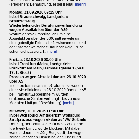
Der Film wurde lange kriminalisiert mit der
(erlogenen) Behauptung, er sei illegal.
[mehr]
Montag, 21.09.2026 09:15 Uhr
in/bei Braunschweig, Landgericht
Braunschweig
Wiederholung der Berufungsverhandlung
wegen Abseilaktion über der A39
Worum gehts? Ursprünglich um eine
Abseilaktion über der B39, mittlerweile um
eine gefestigte Feindschaft zwischen uns und
der Staatsanwaltschaft Braunschweig Es ist
schon viel passiert: 1.
[mehr]
Freitag, 23.10.2026 08:00 Uhr
in/bei Frankfurt (Main), Landgericht
Frankfurt am Main, Hammelsgasse 1 (Saal
17, 1. Stock)
Prozess wegen Abseilaktion am 26.10.2020
über A5
In der ersten Instanz im Strafprozess wegen
einer Abseilaktion am 26.10.2020 über der A5
bei Frankfurt Zeppelinheim wurden
drakonische Strafen verhängt - bis zu neun
Monaten Haft (auf Bewährung).
[mehr]
Mittwoch, 11.11.2026 11:30 Uhr
in/bei Wolfsburg, Amtsgericht Wolfsburg
Strafprozess wegen Aktion auf VW-Gelände
Der Zug, der Braunkohle für das VW-eigene
Kraftwerk bringt, wurde blockiert. Mit dabei
war der Journalist Jörg Bergstedt, der wegen
seinen kritischen Filmen bei der Justiz und