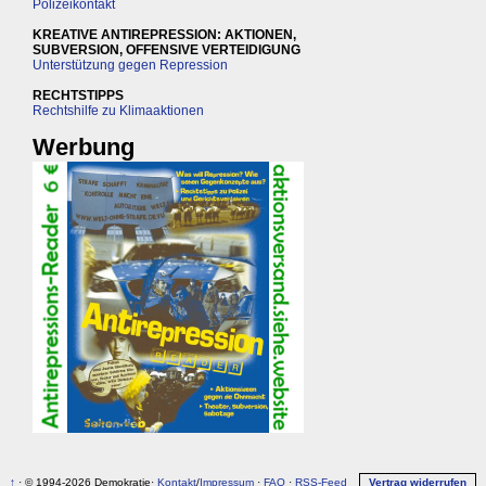
Polizeikontakt
KREATIVE ANTIREPRESSION: AKTIONEN,
SUBVERSION, OFFENSIVE VERTEIDIGUNG
Unterstützung gegen Repression
RECHTSTIPPS
Rechtshilfe zu Klimaaktionen
Werbung
↑
· © 1994-2026 Demokratie·
Kontakt
/
Impressum
·
FAQ
·
RSS-Feed
Vertrag widerrufen