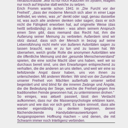
herabschraubte: Jedi ist nur noch Rädchen im System, reagiert
nur noch auf Impulse statt welche zu setzen.
Erich Fromm warnte schon 1941 in „Die Furcht vor der
Freiheit“, „dass der moderne Mensch sich aber in einer Lage
befindet, wo vieles, was „er“ denkt oder sagt, genau dasselbe
ist, was auch alle anderen denken oder sagen; dass er sich
nicht die Fähigkeit erworben hat, auf originelle Weise (das
heißt selbständig) zu denken - was allein seinem Anspruch
einen Sinn gibt, dass niemand das Recht hat, ihm die
Äußerung seiner Meinung zu verbieten. Außerdem sind wir
stolz darauf, dass sich der Mensch in bezug auf seine
Lebensführung nicht mehr von äußeren Autoritäten sagen zu
lassen braucht, was er zu tun und zu lassen hat. Wir
übersehen, welch große Rolle die anonymen Autoritäten wie
die öffentliche Meinung und der „gesunde Menschenverstand“
spielen, die eine solche Macht über uns haben, weil wir so
durchaus bereit sind, uns den Erwartungen entsprechend zu
verhalten, die die anderen an uns stellen, und weil wir eine so
tiefsitzende Angst davor haben, uns von ihnen zu
unterscheiden. Mit anderen Worten: Wir sind von der Zunahme
unserer Freiheit von Mächten außerhalb unserer selbst
begeistert und sind blind für die inneren Zwänge und Ängste,
die die Bedeutung der Siege, welche die Freiheit gegen ihre
traditionellen Feinde gewonnen hat, zu unterminieren drohen.“
So einiges, was aktuell passiert, lässt den Verdacht
aufkommen, dass nur die Massenpsychologie erklären kann,
warum und wie das vor sich geht. Es wäre sinnvoll, dass alle
wieder eigenständig zu denken beginnen, denen
flächendeckende Handydatenauswertungen und
Ausgangssperren Hoffnung machen – und denen, die mit
Schwarm immer noch Intelligenz verbinden.