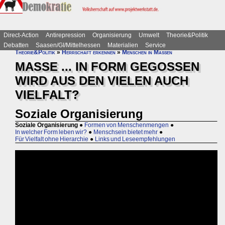
Direct-Action
Antirepression
Organisierung
Umwelt
Theorie&Politik
Debatten
Saasen/GI/Mittelhessen
Materialien
Service
Theorie&Politik
»
Herrschaft erkennen
»
Menschen in Massen
MASSE ... IN FORM GEGOSSEN
WIRD AUS DEN VIELEN AUCH
VIELFALT?
Soziale Organisierung
Soziale Organisierung
●
Formen von Menschenmengen
●
In welcher Form leben wir?
●
Menschsein bietet mehr
●
Für Vielfalt ohne Hierarchie
●
Links und Leseempfehlungen