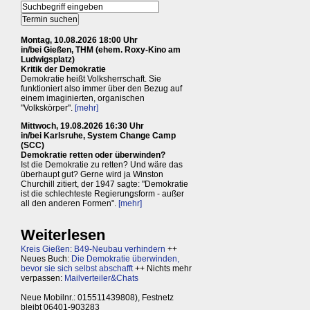
Montag, 10.08.2026 18:00 Uhr
in/bei Gießen, THM (ehem. Roxy-Kino am
Ludwigsplatz)
Kritik der Demokratie
Demokratie heißt Volksherrschaft. Sie
funktioniert also immer über den Bezug auf
einem imaginierten, organischen
"Volkskörper".
[mehr]
Mittwoch, 19.08.2026 16:30 Uhr
in/bei Karlsruhe, System Change Camp
(SCC)
Demokratie retten oder überwinden?
Ist die Demokratie zu retten? Und wäre das
überhaupt gut? Gerne wird ja Winston
Churchill zitiert, der 1947 sagte: "Demokratie
ist die schlechteste Regierungsform - außer
all den anderen Formen".
[mehr]
Weiterlesen
Kreis Gießen: B49-Neubau verhindern
++
Neues Buch:
Die Demokratie überwinden,
bevor sie sich selbst abschafft
++ Nichts mehr
verpassen:
Mailverteiler&Chats
Neue Mobilnr.: 015511439808), Festnetz
bleibt 06401-903283