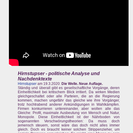
Hirnstupser - politische Analyse und
Nachdenktexte
Hirnstupser
am 19.3.2020:
Die Welle. Neue Auflage.
Ständig und überall gibt es gesellschaftliche Vorgänge, deren
Einheitlichkeit bei kritischem Blick irritiert. Da wirken Medien
gleichgeschaltet oder alle Parteien, die an die Regierung
kommen, machen ungefähr das gleiche wie ihre Vorgänger,
trotz hochtrabend anderer Ankündigungen in Wahlkämpfen.
Firmen konkurrieren untereinander, aber wollen alle das
Gleiche: Profit, maximale Ausbeutung von Mensch und Natur,
Monopole. Diese Einheitlichkeit ist der Nährboden von
sogenannten Verschwörungstheorien: Da muss doch
jemensch steuern, sonst wäre das doch nicht alles immer
gleich. Doch es braucht keiner solchen Strippenzieher, um