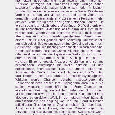
hier etwas geschieht, was sich jeweils einer rationalen
Reflexion entzogen hat. Höchstens einige wenige haben
strategisch gehandelt, haben sich einzeln oder in kleinen
Runden organisiert. Ansonsten war es – die Welle. Wie dieses
Vorbild im Roman von Morton Rhue gibt es im Verlauf der
genannten und vieler anderer Prozesse keine Personen mehr,
die den Verlauf dirigieren oder gezielt stoppen können. Oft
fehlen sogar klar lokalisierbare Ursprünge. Die Welle entsteht
im unbeobachteten Sektor und erlebt dann eine sich selbst
verstärkende Vergrößerung, getragen von sie initiierenden,
aber dann auch von ihr weiter geschaffenen Denkkulturen,
einem Diskurs, einer gedanklichen Stimmung. Die Welle rollt
aus sich selbst. Spätestens nach einiger Zeit sind alle nur noch
Getriebene – egal wie mächtig sie ansonsten wirken oder sind.
Niemensch steuert mehr das Ganze. Mitunter gibt es Personen
oder Institutionen, die die Aspekte der Welle für sich nutzen
oder passend umzuformen suchen. Auch gibt es Fälle, in
welchen Einzelne gezielt Prozesse verstärken und so aus
bestehenden Stimmungen die Welle lostreten. Für den
beispiellosen, mörderischen Hass auf Juden ließen sich
Konstantin der Große, Luther oder Hitler nennen. Ihre Schriften
und Reden hätten aber ohne die massenpsychologische
Wirkung wenig Chancen gehabt. Insbesondere die
Nationalsozialisten bauten ihre Propaganda darauf auf. Sie
stellen Menschen regelmäßig in größere Gruppen mit
einheitlicher Kleidung, einheitlicher Steh- oder Sitzordnung,
Massenritualen usw., um sie dann in dieser Situation mit ihrer
Ideologie zu erreichen. „Wollt ihr den totalen Krieg“ hätte als
durchschaubare Ankündigung von Tod und Elend in kleinen
reflektierten Gruppen keine Chance gehabt. So aber brach
Jubel aus in einer Masse, die das Denkvermögen der
Einzelnen auf das Niveau des biologischen Systems Schwarm