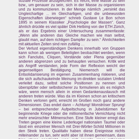
soziale Prozesse anzugleichen. Es reicht, eine Masse zu sein
bzw., um genauer zu sein, sich in der Masse zu organisieren
und zu kommunizieren. In der Menge nämlich „versinkt das
Ungleichartige ... im Gleichartigen, und die unbewussten
Eigenschaften überwiegen“ schrieb Gustave Le Bon schon
1895 in seinem Klassiker „Psychologie der Massen“. Ganz
ähnlich drückte es viel später Dirk Helbing von der ETH Zürich,
als er das Ergebnis einer Untersuchung zusammenfasste:
„Wenn alle anderen das Gleiche machen wie man selbst,
glaubt man, auf dem richtigen Dampfer zu sein.“ Ähnlichkeiten
mit aktuellen Zeiten sind rein zufällig …
Der Verlust eigenständigen Denkens innerhalb von Gruppen
kann schon ab wenigen Beteiligten beobachtet werden, wenn
sich Fanclubs, Cliquen, Vorstände oder Plena gegenüber
anderen abgrenzen und zu behaupten versuchen. Kritik wird
als Angriff verstanden, jede Form der Reflexion weicht der
gegenseitigen Bestätigung. Niemensch will die
Entsolidarisierung im eigenen Zusammenhang riskieren, und
die sich aufschaukelnde Meinung im direkten sozialen Umfeld
verleitet dazu, selbst solche Positionen zu nennen und
überspitzter oder selbstsicherer zu formulieren als es möglich
wäre, wenn mensch allein in einen Gedankenaustausch mit
anderen treten würde. Was da im Kleinen schon an kritischem
Denken verloren geht, erreicht im Großen noch ganz andere
Dimensionen. Das endet dann – Achtung! Monströser Sprung!
– bei entsprechender Aufpeitschung in Jubelstürmen für
beginnende Kriege oder die millionenfache Vernichtung nicht
mehr erwünschter Mitmenschen. Eine Stufe kleiner erregt das
Treten gegen eine kleine Lederkugel nationalen Taumel oder
lässt ein einzelner Mensch mit Drei-Wörter-Schild Millionen in
den Streik treten. Qualitativ haben diese Ereignisse nichts
miteinander zu tun, sehr wohl aber ist ihnen gemeinsam, dass