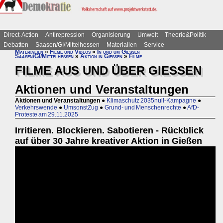
Direct-Action
Antirepression
Organisierung
Umwelt
Theorie&Politik
Debatten
Saasen/GI/Mittelhessen
Materialien
Service
Materialien
»
Filme und Videos
»
In und um Gießen
Saasen/GI/Mittelhessen
»
Aktion in Gießen
»
Filme
FILME AUS UND ÜBER GIESSEN
Aktionen und Veranstaltungen
Aktionen und Veranstaltungen
●
Klimaschutz 2035null-Kampagne
●
Verkehrswende
●
UmsonstZug
●
Grund- und Menschenrechte
●
AfD-
Proteste am 29.11.2025
Irritieren. Blockieren. Sabotieren - Rückblick
auf über 30 Jahre kreativer Aktion in Gießen