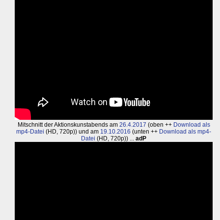
Mitschnitt der Aktionskunstabends am
26.4.2017
(oben ++
Download als
mp4-Datei
(HD, 720p)) und am
19.10.2016
(unten ++
Download als mp4-
Datei
(HD, 720p)) ...
adP