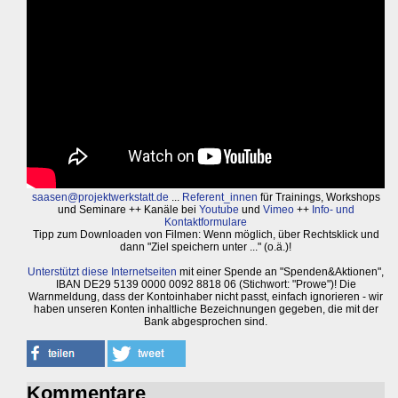
saasen@projektwerkstatt.de
...
Referent_innen
für Trainings, Workshops
und Seminare ++ Kanäle bei
Youtube
und
Vimeo
++
Info- und
Kontaktformulare
Tipp zum Downloaden von Filmen: Wenn möglich, über Rechtsklick und
dann "Ziel speichern unter ..." (o.ä.)!
Unterstützt diese Internetseiten
mit einer Spende an "Spenden&Aktionen",
IBAN DE29 5139 0000 0092 8818 06 (Stichwort: "Prowe")! Die
Warnmeldung, dass der Kontoinhaber nicht passt, einfach ignorieren - wir
haben unseren Konten inhaltliche Bezeichnungen gegeben, die mit der
Bank abgesprochen sind.
Kommentare