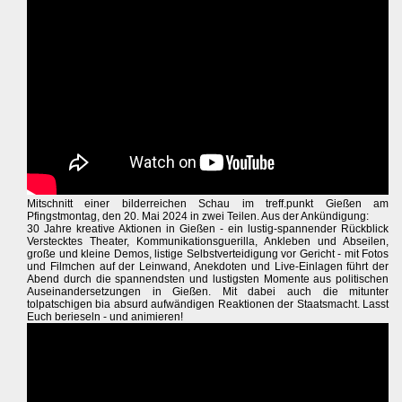
Mitschnitt einer bilderreichen Schau im treff.punkt Gießen am
Pfingstmontag, den 20. Mai 2024 in zwei Teilen. Aus der Ankündigung:
30 Jahre kreative Aktionen in Gießen - ein lustig-spannender Rückblick
Verstecktes Theater, Kommunikationsguerilla, Ankleben und Abseilen,
große und kleine Demos, listige Selbstverteidigung vor Gericht - mit Fotos
und Filmchen auf der Leinwand, Anekdoten und Live-Einlagen führt der
Abend durch die spannendsten und lustigsten Momente aus politischen
Auseinandersetzungen in Gießen. Mit dabei auch die mitunter
tolpatschigen bia absurd aufwändigen Reaktionen der Staatsmacht. Lasst
Euch berieseln - und animieren!