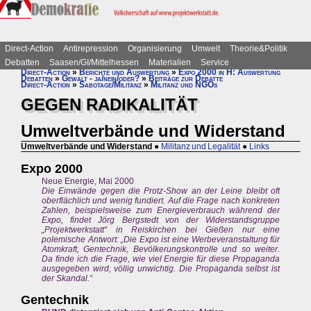
Direct-Action
Antirepression
Organisierung
Umwelt
Theorie&Politik
Debatten
Saasen/GI/Mittelhessen
Materialien
Service
Direct-Action
»
Berichte und Auswertung
»
Expo 2000 in H: Auswertung
Debatten
»
Gewalt - ja/nein/oder?
»
Beiträge zur Debatte
Direct-Action
»
Sabotage/Militanz
»
Militanz und NGOs
GEGEN RADIKALITÄT
Umweltverbände und Widerstand
Umweltverbände und Widerstand
●
Militanz und Legalität
●
Links
Expo 2000
Neue Energie, Mai 2000
Die Einwände gegen die Protz-Show an der Leine bleibt oft
oberflächlich und wenig fundiert. Auf die Frage nach konkreten
Zahlen, beispielsweise zum Energieverbrauch während der
Expo, findet Jörg Bergstedt von der Widerstandsgruppe
„Projektwerkstatt“ in Reiskirchen bei Gießen nur eine
polemische Antwort: „Die Expo ist eine Werbeveranstaltung für
Atomkraft, Gentechnik, Bevölkerungskontrolle und so weiter.
Da finde ich die Frage, wie viel Energie für diese Propaganda
ausgegeben wird, völlig unwichtig. Die Propaganda selbst ist
der Skandal.“
Gentechnik