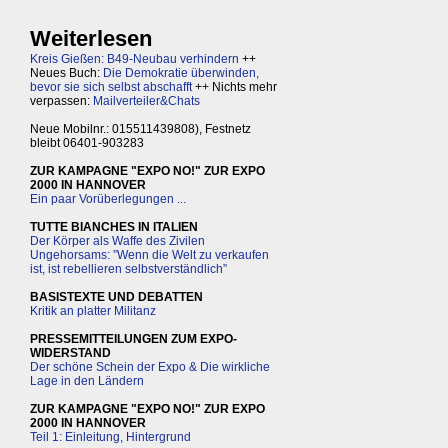
Weiterlesen
Kreis Gießen: B49-Neubau verhindern
++
Neues Buch:
Die Demokratie überwinden,
bevor sie sich selbst abschafft
++ Nichts mehr
verpassen:
Mailverteiler&Chats
Neue Mobilnr.: 015511439808), Festnetz
bleibt 06401-903283
ZUR KAMPAGNE "EXPO NO!" ZUR EXPO
2000 IN HANNOVER
Ein paar Vorüberlegungen ...
TUTTE BIANCHES IN ITALIEN
Der Körper als Waffe des Zivilen
Ungehorsams: ”Wenn die Welt zu verkaufen
ist, ist rebellieren selbstverständlich”
BASISTEXTE UND DEBATTEN
Kritik an platter Militanz
PRESSEMITTEILUNGEN ZUM EXPO-
WIDERSTAND
Der schöne Schein der Expo & Die wirkliche
Lage in den Ländern
ZUR KAMPAGNE "EXPO NO!" ZUR EXPO
2000 IN HANNOVER
Teil 1: Einleitung, Hintergrund