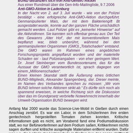
BUND distanziert sich von Anti-Gentec-Aktion
Aus einer Rundmail über die Gen-Info-Mailingliste, 9.7.2006
Anti-GMO-Aktion in Ladenburg
In der Nacht von 2. auf 3. Juli wurde - wie von der Polizei
bestätigt - eine erfolgreiche Anti-GMO-Aktion durchgeführt.
Genmanipulierter Mais, der mit dem Bakteriengift Bt
ausgestattet wurde, konnte auf der ganzen Fläche unschädlich
gemacht werden. Laut Polizei gibt es „keinerlei Hinweise“ auf
die AktivistInnen. Sie kannten sich offenbar genau aus: Der Teil
des Gewanns ‚Alter Hof’, der mit konventionellem Mais
bepflanzt war, blieb unberührt, während bei den
genmanipulierten Organismen (GMO) „Totalschaden“ entstand.
Die GMO waren im Rahmen eines angeblichen
Forschungsprojekts angepflanzt worden und der materielle
Schaden sei - laut Polizeiangaben - von eher geringem Wert.
Dr. Josef Steinberger vom Bundessortenamt, das für die
Aussaat der GMO verantwortlich ist, sprach dagegen von
einem „Millionenschaden“.
Einen kleinen Skandal stellt die Äußerung eines örtlichen
BUND-Mitglieds, Alexander Spangenberg, dar. Dieser meinte,
im Namen des Verbandes sprechen zu müssen: „Wir vom
BUND lehnen solche Aktionen strikt ab.“ Es dürfte sich noch als
spannend erweisen, in welche Richtung sich die Diskussion
über das im Grundgesetz verbriefte Notwehrrecht innerhalb der
Umwelt-Organisation BUND bewegen wird.
Anfang Mai 2000 wurde das Science-Live-Mobil in Gießen durch einen
Anschlag zerstört. Es war ein Labor, in dem SchülerInnen ihre ersten
gentechnisch hergestellten Tomaten ziehen konnten. Kritische
Informationen gab es nicht, am Vorabend fand eine Podiumsdiskussion
statt, wo nur BefürworterInnen auf dem Podium saßen, KritikerInnen nichts
sagen durften und kritische ausgelegte Materialien entfernt wurden. Dafür