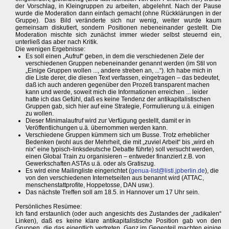
der Vorschlag, in Kleingruppen zu arbeiten, abgelehnt. Nach der Pause
wurde die Moderation dann einfach gemacht (ohne Rückklärungen in der
Gruppe). Das Bild veränderte sich nur wenig, weiter wurde kaum
gemeinsam diskutiert, sondern Positionen nebeneinander gestellt. Die
Moderation mischte sich zunächst immer wieder selbst steuernd ein,
unterließ das aber nach Kritik.
Die wenigen Ergebnisse:
Es soll einen „Aufruf“ geben, in dem die verschiedenen Ziele der
verschiedenen Gruppen nebeneinander genannt werden (im Stil von
„Einige Gruppen wollen ..., andere streben an, ...“). Ich habe mich in
die Liste derer, die diesen Text verfassen, eingetragen – das bedeutet,
daß ich auch anderen gegenüber den Prozeß transparent machen
kann und werde, soweit mich die Informationen erreichen ... leider
hatte ich das Gefühl, daß es keine Tendenz der antikapitalistischen
Gruppen gab, sich hier auf eine Strategie, Formulierung u.ä. einigen
zu wollen.
Dieser Minimalaufruf wird zur Verfügung gestellt, damit er in
Veröffentlichungen u.ä. übernommen werden kann.
Verschiedene Gruppen kümmern sich um Busse. Trotz erheblicher
Bedenken (wohl aus der Mehrheit, die mit „zuviel Arbeit“ bis „wird eh
nix“ eine typisch-linksdeutsche Debatte führte) soll versucht werden,
einen Global Train zu organisieren – entweder finanziert z.B. von
Gewerkschaften ASTAs u.ä. oder als Gratiszug.
Es wird eine Mailingliste eingerichtet (
genua-list@listi.jpberlin.de
), die
von den verschiedenen Internetseiten aus benannt wird (ATTAC,
menschenstattprofite, Hoppetosse, DAN usw.).
Das nächste Treffen soll am 18.5. in Hannover um 17 Uhr sein.
Persönliches Resümee:
Ich fand erstaunlich (oder auch angesichts des Zustandes der „radikalen“
Linken), daß es keine klare antikapitalistische Position gab von den
Gruppen, die das eigentlich vertreten. Ganz im Gegenteil machten einige