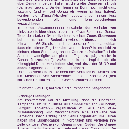
über Genua. In beiden Fällen ist die große Demo am 21. Juli
(Samstag) geplant. Da der Termin für Bonn noch nicht ganz
feststand (und wir auf Genua eh´ wenig Einfluss haben),
wurden die „Klima-Aktivisten“ gebeten, bei ihrem kurz
bevorstehenden Treffen eine Terminverschiebung
vorzuschlagen.
In diesem Zusammenhang erwähnte der Vertreter von
Linksruck die Idee eines „global trains“ von Bonn nach Genua.
Trotz der starken Symbolik eines solchen Zuges überwogen
bei den meisten die Bedenken (wie stark überschneiden sich
Klima- und G8-GipfelstürmerInnen personell? ist es absehbar,
dass ein solcher Zug finanziert werden kann? ist es nicht zu
einfach, einen Sonderzug an der Grenze aufzuhalten? ist die
Anreise - womöglich am gleichen Tag - zu spät, um sich in
Genua festzusetzen?). Außerdem ist es fraglich, ob die
Klimagipfel-Demo verschoben wird, weil dazu der BUND und
andere Organisationen mitspielen müssen.
Da die Gewerkschaftslinke noch nicht vertreten ist, wollten sich
u.a. Menschen von Arbeitermacht um den Kontakt zu (den
kritischen Restlinken in) den Gewerkschaften kümmern.
Peter Wahl (WEED) hat sich für die Pressearbeit angeboten.
Bisherige Planungen
Am konkretesten war die Mitteilung, dass die Erlassjahr-
Kampagne am 20.7. Busse aus Süddeutschland (München,
Stuttgart, Koblenz(?)) organisieren will. Aus dem PGA-
Zusammenhang wird wahrscheinlich eine Karawane von
Barcelona über Salzburg nach Genua organisiert. Die Falken
haben ihre Jugendcamps in Norditalien und verlegen ihre
Zelte ca. zwei Wochen vor Genua in den Süden. Die Gruppe
Arbeiternmacht bereitet ein internationales Camp vor. Die