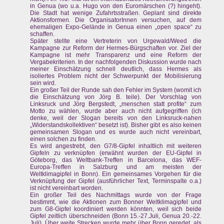
in Genua (wo u.a. Hugo von den Euromärschen (?) hingeht).
Die Stadt hat wenige Zufahrtsstraßen. Geplant sind direkte
Aktionsformen. Die OrganisatorInnen versuchen, auf dem
ehemaligen Expo-Gelände in Genua einen „open space“ zu
schaffen.
Später stellte eine Vertreterin von Urgewald/Weed die
Kampagne zur Reform der Hermes-Bürgschaften vor. Ziel der
Kampagne ist mehr Transparenz und eine Reform der
Vergabekriterien. In der nachfolgenden Diskussion wurde nach
meiner Einschätzung schnell deutlich, dass Hermes als
isoliertes Problem nicht der Schwerpunkt der Mobilisierung
sein wird.
Ein großer Teil der Runde sah den Fehler im System (womit ich
die Einschätzung von Jörg B. teile). Der Vorschlag von
Linksruck und Jörg Bergstedt, „menschen statt profite“ zum
Motto zu wählen, wurde aber auch nicht aufgegriffen (ich
denke, weil der Slogan bereits von den Linksruck-nahen
„Widerstandskollektiven“ besetzt ist). Bisher gibt es also keinen
gemeinsamen Slogan und es wurde auch nicht vereinbart,
einen solchen zu finden.
Es wird angestrebt, den G7/8-Gipfel inhaltlich mit weiteren
Gipfeln zu verknüpfen (erwähnt wurden der EU-Gipfel in
Göteborg, das Weltbank-Treffen in Barcelona, das WEF-
Europa-Treffen in Salzburg und am meisten der
Weltklimagipfel in Bonn). Ein gemeinsames Vorgehen für die
Verknüpfung der Gipfel (ausführlicher Text, Terminspalte o.a.)
ist nicht vereinbart worden.
Ein großer Teil des Nachmittags wurde von der Frage
bestimmt, wie die Aktionen zum Bonner Weltklimagipfel und
zum G8-Gipfel koordiniert werden könnten, weil sich beide
Gipfel zeitlich überschneiden (Bonn 15.-27.Juli, Genua 20.-22.
Juli). Über weite Strecken wurde mehr über Bonn geredet, als