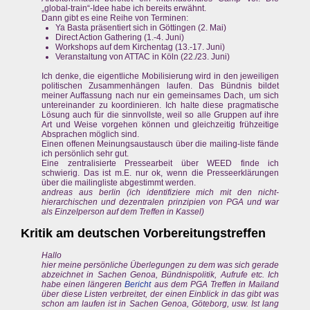
„global-train“-Idee habe ich bereits erwähnt.
Dann gibt es eine Reihe von Terminen:
Ya Basta präsentiert sich in Göttingen (2. Mai)
Direct Action Gathering (1.-4. Juni)
Workshops auf dem Kirchentag (13.-17. Juni)
Veranstaltung von ATTAC in Köln (22./23. Juni)
Ich denke, die eigentliche Mobilisierung wird in den jeweiligen
politischen Zusammenhängen laufen. Das Bündnis bildet
meiner Auffassung nach nur ein gemeinsames Dach, um sich
untereinander zu koordinieren. Ich halte diese pragmatische
Lösung auch für die sinnvollste, weil so alle Gruppen auf ihre
Art und Weise vorgehen können und gleichzeitig frühzeitige
Absprachen möglich sind.
Einen offenen Meinungsaustausch über die mailing-liste fände
ich persönlich sehr gut.
Eine zentralisierte Pressearbeit über WEED finde ich
schwierig. Das ist m.E. nur ok, wenn die Presseerklärungen
über die mailingliste abgestimmt werden.
andreas aus berlin (ich identifiziere mich mit den nicht-
hierarchischen und dezentralen prinzipien von PGA und war
als Einzelperson auf dem Treffen in Kassel)
Kritik am deutschen Vorbereitungstreffen
Hallo
hier meine persönliche Überlegungen zu dem was sich gerade
abzeichnet in Sachen Genoa, Bündnispolitik, Aufrufe etc. Ich
habe einen längeren
Bericht
aus dem PGA Treffen in Mailand
über diese Listen verbreitet, der einen Einblick in das gibt was
schon am laufen ist in Sachen Genoa, Göteborg, usw. Ist lang