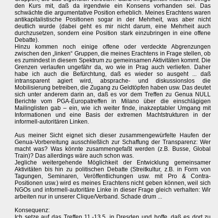
den Kurs mit, daß da irgendwie ein Konsens vorhanden sei. Das
schwächte die argumentative Position erheblich. Meines Erachtens waren
antikapitalistische Positionen sogar in der Mehrheit, was aber nicht
deutlich wurde (dabei geht es mir nicht darum, eine Mehrheit auch
durchzusetzen, sondern eine Position stark einzubringen in eine offene
Debatte).
Hinzu kommen noch einige offene oder verdeckte Abgrenzungen
zwischen den „linken“ Gruppen, die meines Erachtens in Frage stellen, ob
es zumindest in diesem Spektrum zu gemeinsamen Aktivitäten kommt. Die
Grenzen verlaufen ungefähr da, wo wie in Prag auch verliefen. Daher
habe ich auch die Befürchtung, daß es wieder so ausgeht ... daß
intransparent agiert wird, absprache- und diskussionslos die
Mobilisierung betreiben, die Zugang zu Geldtöpfen haben usw. Das deutet
sich unter anderem darin an, daß es vor dem Treffen zu Genua NULL
Berichte vom PGA-Europatreffen in Milano über die einschlägigen
Mailinglisten gab – ein, wie ich weiter finde, inakzeptabler Umgang mit
Informationen und eine Basis der extremen Machtstrukturen in der
informell-autoritären Linken.
Aus meiner Sicht eignet sich dieser zusammengewürfelte Haufen der
Genua-Vorbereitung ausschließlich zur Schaffung der Transparenz: Wer
macht was? Was könnte zusammengefaßt werden (z.B. Busse, Global
Train)? Das allerdings wäre auch schon was.
Jegliche weitergehende Möglichkeit der Entwicklung gemeinsamer
Aktivitäten bis hin zu politischen Debatte (Streitkultur, z.B. in Form von
Tagungen, Seminaren, Veröffentlichungen usw. mit Pro & Contra-
Positionen usw.) wird es meines Erachtens nicht geben können, weil sich
NGOs und informell-autoritäre Linke in dieser Frage gleich verhalten: Wir
arbeiten nur in unserer Clique/Verband. Schade drum ...
Konsequenz:
Ich setze auf das Treffen 11.-13.5. in Dresden und hoffe, daß es dort zu