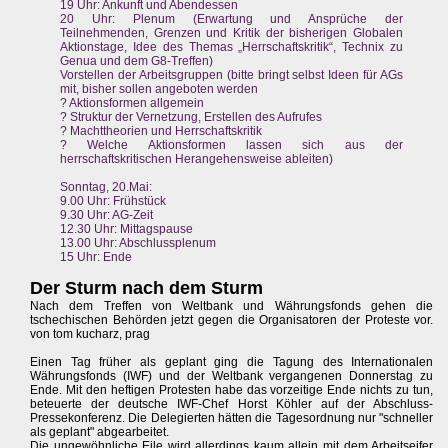
19 Uhr: Ankunft und Abendessen
20 Uhr: Plenum (Erwartung und Ansprüche der
Teilnehmenden, Grenzen und Kritik der bisherigen Globalen
Aktionstage, Idee des Themas „Herrschaftskritik“, Technix zu
Genua und dem G8-Treffen)
Vorstellen der Arbeitsgruppen (bitte bringt selbst Ideen für AGs
mit, bisher sollen angeboten werden
? Aktionsformen allgemein
? Struktur der Vernetzung, Erstellen des Aufrufes
? Machttheorien und Herrschaftskritik
? Welche Aktionsformen lassen sich aus der
herrschaftskritischen Herangehensweise ableiten)
Sonntag, 20.Mai:
9.00 Uhr: Frühstück
9.30 Uhr: AG-Zeit
12.30 Uhr: Mittagspause
13.00 Uhr: Abschlussplenum
15 Uhr: Ende
Der Sturm nach dem Sturm
Nach dem Treffen von Weltbank und Währungsfonds gehen die
tschechischen Behörden jetzt gegen die Organisatoren der Proteste vor.
von tom kucharz, prag
Einen Tag früher als geplant ging die Tagung des Internationalen
Währungsfonds (IWF) und der Weltbank vergangenen Donnerstag zu
Ende. Mit den heftigen Protesten habe das vorzeitige Ende nichts zu tun,
beteuerte der deutsche IWF-Chef Horst Köhler auf der Abschluss-
Pressekonferenz. Die Delegierten hätten die Tagesordnung nur "schneller
als geplant" abgearbeitet.
Die ungewöhnliche Eile wird allerdings kaum allein mit dem Arbeitseifer