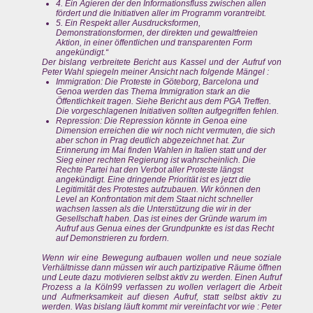
4. Ein Agieren der den Informationsfluss zwischen allen
fördert und die Initiativen aller im Programm vorantreibt.
5. Ein Respekt aller Ausdrucksformen,
Demonstrationsformen, der direkten und gewaltfreien
Aktion, in einer öffentlichen und transparenten Form
angekündigt.“
Der bislang verbreitete Bericht aus Kassel und der Aufruf von
Peter Wahl spiegeln meiner Ansicht nach folgende Mängel :
Immigration: Die Proteste in Göteborg, Barcelona und
Genoa werden das Thema Immigration stark an die
Öffentlichkeit tragen. Siehe Bericht aus dem PGA Treffen.
Die vorgeschlagenen Initiativen sollten aufgegriffen fehlen.
Repression: Die Repression könnte in Genoa eine
Dimension erreichen die wir noch nicht vermuten, die sich
aber schon in Prag deutlich abgezeichnet hat. Zur
Erinnerung im Mai finden Wahlen in Italien statt und der
Sieg einer rechten Regierung ist wahrscheinlich. Die
Rechte Partei hat den Verbot aller Proteste längst
angekündigt. Eine dringende Priorität ist es jetzt die
Legitimität des Protestes aufzubauen. Wir können den
Level an Konfrontation mit dem Staat nicht schneller
wachsen lassen als die Unterstützung die wir in der
Gesellschaft haben. Das ist eines der Gründe warum im
Aufruf aus Genua eines der Grundpunkte es ist das Recht
auf Demonstrieren zu fordern.
Wenn wir eine Bewegung aufbauen wollen und neue soziale
Verhältnisse dann müssen wir auch partizipative Räume öffnen
und Leute dazu motivieren selbst aktiv zu werden. Einen Aufruf
Prozess a la Köln99 verfassen zu wollen verlagert die Arbeit
und Aufmerksamkeit auf diesen Aufruf, statt selbst aktiv zu
werden. Was bislang läuft kommt mir vereinfacht vor wie : Peter