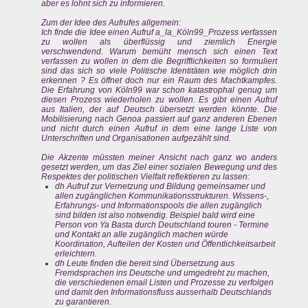
aber es lohnt sich zu informieren.
Zum der Idee des Aufrufes allgemein:
Ich finde die Idee einen Aufruf a_la_Köln99_Prozess verfassen
zu wollen als überflüssig und ziemlich Energie
verschwendend. Warum bemüht mensch sich einen Text
verfassen zu wollen in dem die Begrifflichkeiten so formuliert
sind das sich so viele Politische Identitäten wie möglich drin
erkennen ? Es öffnet doch nur ein Raum des Machtkampfes.
Die Erfahrung von Köln99 war schon katastrophal genug um
diesen Prozess wiederholen zu wollen. Es gibt einen Aufruf
aus Italien, der auf Deutsch übersetzt werden könnte. Die
Mobilisierung nach Genoa passiert auf ganz anderen Ebenen
und nicht durch einen Aufruf in dem eine lange Liste von
Unterschriften und Organisationen aufgezählt sind.
Die Akzente müssten meiner Ansicht nach ganz wo anders
gesetzt werden, um das Ziel einer sozialen Bewegung und des
Respektes der politischen Vielfalt reflektieren zu lassen:
dh Aufruf zur Vernetzung und Bildung gemeinsamer und
allen zugänglichen Kommunikationsstrukturen. Wissens-,
Erfahrungs- und Informationspools die allen zugänglich
sind bilden ist also notwendig. Beispiel bald wird eine
Person von Ya Basta durch Deutschland touren - Termine
und Kontakt an alle zugänglich machen würde
Koordination, Aufteilen der Kosten und Öffentlichkeitsarbeit
erleichtern.
dh Leute finden die bereit sind Übersetzung aus
Fremdsprachen ins Deutsche und umgedreht zu machen,
die verschiedenen email Listen und Prozesse zu verfolgen
und damit den Informationsfluss ausserhalb Deutschlands
zu garantieren.