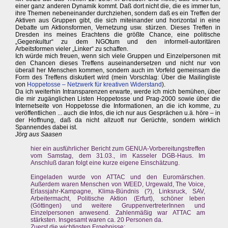
einer ganz anderen Dynamik kommt. Daß dort nicht die, die es immer tun,
ihre Themen nebeneinander durchziehen, sondern daß es ein Treffen der
Aktiven aus Gruppen gibt, die sich miteinander und horizontal in eine
Debatte um Aktionsformen, Vernetzung usw. stürzen. Dieses Treffen in
Dresden ins meines Erachtens die größte Chance, eine politische
„Gegenkultur“ zu dem NGOtum und den informell-autoritären
Arbeitsformen vieler „Linker“ zu schaffen.
Ich würde mich freuen, wenn sich viele Gruppen und Einzelpersonen mit
den Chancen dieses Treffens auseinandersetzen und nicht nur von
überall her Menschen kommen, sondern auch im Vorfeld gemeinsam die
Form des Treffens diskutiert wird (mein Vorschlag: Über die Mailingliste
von
Hoppetosse – Netzwerk für kreativen Widerstand
).
Da ich weiterhin Intransparenzen erwarte, werde ich mich bemühen, über
die mir zugänglichen Listen Hoppetosse und Prag-2000 sowie über die
Internetseite von Hoppetosse die Informationen, an die ich komme, zu
veröffentlichen ... auch die Infos, die ich nur aus Gesprächen u.ä. höre – in
der Hoffnung, daß da nicht allzuoft nur Gerüchte, sondern wirklich
Spannendes dabei ist.
Jörg aus Saasen
hier ein ausführlicher Bericht zum GENUA-Vorbereitungstreffen
vom Samstag, dem 31.03., im Kasseler DGB-Haus. Im
Anschluß daran folgt eine kurze eigene Einschätzung.
Eingeladen wurde von ATTAC und den Euromärschen.
Außerdem waren Menschen von WEED, Urgewald, The Voice,
Erlassjahr-Kampagne, Klima-Bündnis (?), Linksruck, SAV,
Arbeitermacht, Politische Aktion (Erfurt), schöner leben
(Göttingen) und weitere GruppenvertreterInnen und
Einzelpersonen anwesend. Zahlenmäßig war ATTAC am
stärksten. Insgesamt waren ca. 20 Personen da.
Zuerst die wichtigsten Ergebnisse: