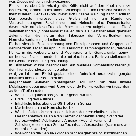
war. Dieses geht uns nicht weitgenug!
Es ist uns ebenfalls wichtig, die Kritik nicht auf den Kapitalismuszu
begrenzen, sondern auch andere Widersprüche und Herrschaftsformenzu
thematisieren. Der G8 Gipfel bietet sich unserer Meinung nach hierfüran.
Das oberste Interesse diese Gipfels ist nur am Rande die
Verabschiedungvon Beschlüssen und vielmehr eine Demonstration
davon, wie auf dieserErde die Machtstrukturen aufgebaut sind. Die 8
selbsternannten „globalleaders“ stellen sich als Gestalter einer globalen
Zukunft dar, die nuran dem Interesse der Verwertbarkeit und
Herrschaftserhaltung orientiertsind.
Es hat sich ein Zusammenhang von Einzelpersonen und Gruppen auf
denlibertären Tagen im April in Düsseldorf zusammengefunden, derdiese
Punkte in die Vorbereitung und Mobilisierung für Genua einbringenwill,
um herrschaftsablehnende Inhalte auf eine breitere Basis zu stellenund in
die Genua-Vorbereitung einzubringen.
In Düsseldorf wurde beschlossen, ein weiteres Vorbereitungstreffen,zu
dem hiermit bundesweit eingeladen
wird, zu initiieren. Es ist geplant einen Aufruftext herauszubringen,der
inhaltlich über die Positionen der
vergangenen Aktionen hinausgehen soll und mit dem unsere
Mobilisierungbeginnen wird. Über folgende Punkte wollen wir (außerdem)
aufdem Treffen reden:
Welche (Organisations-)Struktur geben wir uns
Erstellung des Aufrufes
Inhaltliche Infos über das G8-Treffen in Genua
Machttheorien und Herrschaftskritik
Welche Aktionsformen lassen sich aus der herrschaftskritischen
Herangehensweise ableiten Formen der Mobilisierung, Stand der
(europaweiten) Mobilisierung Anreise- (Möglichkeiten und
Schwierigkeiten) nach Genua Technische Absprachen (was muss wie
organisiert werden)
Wie können die Genua-Aktionen mit dem gleichzeitig stattfindenden