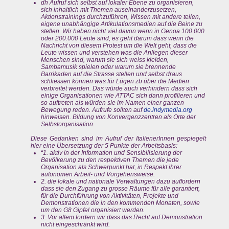
dh Aufruf sich selbst auf lokaler Ebene zu organisieren,
sich inhaltlich mit Themen auseinanderzusetzen,
Aktionstrainings durchzuführen, Wissen mit andere teilen,
eigene unabhängige Artikulationsmedien auf die Beine zu
stellen. Wir haben nicht viel davon wenn in Genoa 100.000
oder 200.000 Leute sind, es geht darum dass wenn die
Nachricht von diesem Protest um die Welt geht, dass die
Leute wissen und verstehen was die Anliegen dieser
Menschen sind, warum sie sich weiss kleiden,
Sambamusik spielen oder warum sie brennende
Barrikaden auf die Strasse stellen und selbst draus
schliessen können was für Lügen zb über die Medien
verbreitet werden. Das würde auch verhindern dass sich
einige Organisationen wie ATTAC sich dann profilieren und
so auftreten als würden sie im Namen einer ganzen
Bewegung reden. Aufrufe sollten auf
de.indymedia.org
hinweisen. Bildung von Konvergenzzentren als Orte der
Selbstorganisation.
Diese Gedanken sind im Aufruf der ItalienerInnen gespiegelt
hier eine Übersetzung der 5 Punkte der Arbeitsbasis:
“1. aktiv in der Information und Sensibilisierung der
Bevölkerung zu den respektiven Themen die jede
Organisation als Schwerpunkt hat, in Respekt ihrer
autonomen Arbeit- und Vorgehensweise.
2. die lokale und nationale Verwaltungen dazu auffordern
dass sie den Zugang zu grosse Räume für alle garantiert,
für die Durchführung von Aktivitäten, Projekte und
Demonstrationen die in den kommenden Monaten, sowie
um den G8 Gipfel organisiert werden.
3. Vor allem fordern wir dass das Recht auf Demonstration
nicht eingeschränkt wird.