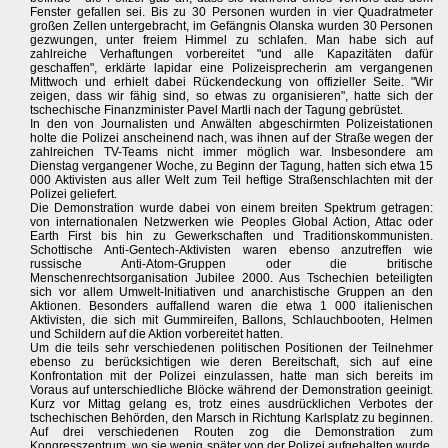
Fenster gefallen sei. Bis zu 30 Personen wurden in vier Quadratmeter
großen Zellen untergebracht, im Gefängnis Olanska wurden 30 Personen
gezwungen, unter freiem Himmel zu schlafen. Man habe sich auf
zahlreiche Verhaftungen vorbereitet "und alle Kapazitäten dafür
geschaffen", erklärte lapidar eine Polizeisprecherin am vergangenen
Mittwoch und erhielt dabei Rückendeckung von offizieller Seite. "Wir
zeigen, dass wir fähig sind, so etwas zu organisieren", hatte sich der
tschechische Finanzminister Pavel Martli nach der Tagung gebrüstet.
In den von Journalisten und Anwälten abgeschirmten Polizeistationen
holte die Polizei anscheinend nach, was ihnen auf der Straße wegen der
zahlreichen TV-Teams nicht immer möglich war. Insbesondere am
Dienstag vergangener Woche, zu Beginn der Tagung, hatten sich etwa 15
000 Aktivisten aus aller Welt zum Teil heftige Straßenschlachten mit der
Polizei geliefert.
Die Demonstration wurde dabei von einem breiten Spektrum getragen:
von internationalen Netzwerken wie Peoples Global Action, Attac oder
Earth First bis hin zu Gewerkschaften und Traditionskommunisten.
Schottische Anti-Gentech-Aktivisten waren ebenso anzutreffen wie
russische Anti-Atom-Gruppen oder die britische
Menschenrechtsorganisation Jubilee 2000. Aus Tschechien beteiligten
sich vor allem Umwelt-Initiativen und anarchistische Gruppen an den
Aktionen. Besonders auffallend waren die etwa 1 000 italienischen
Aktivisten, die sich mit Gummireifen, Ballons, Schlauchbooten, Helmen
und Schildern auf die Aktion vorbereitet hatten.
Um die teils sehr verschiedenen politischen Positionen der Teilnehmer
ebenso zu berücksichtigen wie deren Bereitschaft, sich auf eine
Konfrontation mit der Polizei einzulassen, hatte man sich bereits im
Voraus auf unterschiedliche Blöcke während der Demonstration geeinigt.
Kurz vor Mittag gelang es, trotz eines ausdrücklichen Verbotes der
tschechischen Behörden, den Marsch in Richtung Karlsplatz zu beginnen.
Auf drei verschiedenen Routen zog die Demonstration zum
Kongresszentrum, wo sie wenig später von der Polizei aufgehalten wurde.