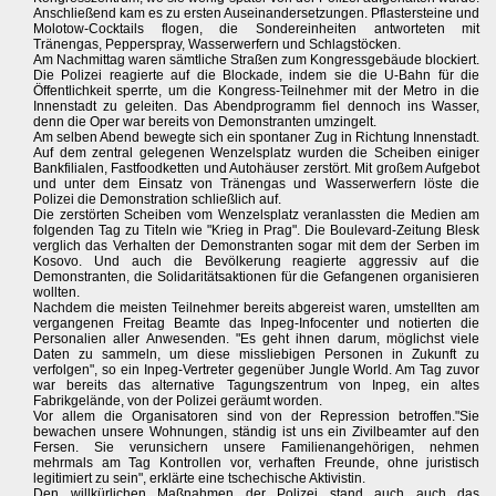
Anschließend kam es zu ersten Auseinandersetzungen. Pflastersteine und
Molotow-Cocktails flogen, die Sondereinheiten antworteten mit
Tränengas, Pepperspray, Wasserwerfern und Schlagstöcken.
Am Nachmittag waren sämtliche Straßen zum Kongressgebäude blockiert.
Die Polizei reagierte auf die Blockade, indem sie die U-Bahn für die
Öffentlichkeit sperrte, um die Kongress-Teilnehmer mit der Metro in die
Innenstadt zu geleiten. Das Abendprogramm fiel dennoch ins Wasser,
denn die Oper war bereits von Demonstranten umzingelt.
Am selben Abend bewegte sich ein spontaner Zug in Richtung Innenstadt.
Auf dem zentral gelegenen Wenzelsplatz wurden die Scheiben einiger
Bankfilialen, Fastfoodketten und Autohäuser zerstört. Mit großem Aufgebot
und unter dem Einsatz von Tränengas und Wasserwerfern löste die
Polizei die Demonstration schließlich auf.
Die zerstörten Scheiben vom Wenzelsplatz veranlassten die Medien am
folgenden Tag zu Titeln wie "Krieg in Prag". Die Boulevard-Zeitung Blesk
verglich das Verhalten der Demonstranten sogar mit dem der Serben im
Kosovo. Und auch die Bevölkerung reagierte aggressiv auf die
Demonstranten, die Solidaritätsaktionen für die Gefangenen organisieren
wollten.
Nachdem die meisten Teilnehmer bereits abgereist waren, umstellten am
vergangenen Freitag Beamte das Inpeg-Infocenter und notierten die
Personalien aller Anwesenden. "Es geht ihnen darum, möglichst viele
Daten zu sammeln, um diese missliebigen Personen in Zukunft zu
verfolgen", so ein Inpeg-Vertreter gegenüber Jungle World. Am Tag zuvor
war bereits das alternative Tagungszentrum von Inpeg, ein altes
Fabrikgelände, von der Polizei geräumt worden.
Vor allem die Organisatoren sind von der Repression betroffen."Sie
bewachen unsere Wohnungen, ständig ist uns ein Zivilbeamter auf den
Fersen. Sie verunsichern unsere Familienangehörigen, nehmen
mehrmals am Tag Kontrollen vor, verhaften Freunde, ohne juristisch
legitimiert zu sein", erklärte eine tschechische Aktivistin.
Den willkürlichen Maßnahmen der Polizei stand auch auch das