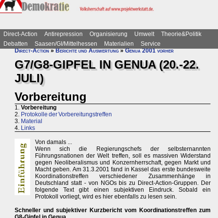
Direct-Action
Antirepression
Organisierung
Umwelt
Theorie&Politik
Debatten
Saasen/GI/Mittelhessen
Materialien
Service
Direct-Action
»
Berichte und Auswertung
»
Genua 2001 vorher
G7/G8-GIPFEL IN GENUA (20.-22.
JULI)
Vorbereitung
1.
Vorbereitung
2.
Protokolle der Vorbereitungstreffen
3.
Material
4.
Links
Von damals ...
Wenn sich die Regierungschefs der selbsternannten
Führungsnationen der Welt treffen, soll es massiven Widerstand
gegen Neoliberalismus und Konzernherrschaft, gegen Markt und
Macht geben. Am 31.3.2001 fand in Kassel das erste bundesweite
Koordinationstreffen verschiedener Zusammenhänge in
Deutschland statt - von NGOs bis zu Direct-Action-Gruppen. Der
folgende Text gibt einen subjektiven Eindruck. Sobald ein
Protokoll vorliegt, wird es hier ebenfalls zu lesen sein.
Schneller und subjektiver Kurzbericht vom Koordinationstreffen zum
G8-Gipfel in Genua