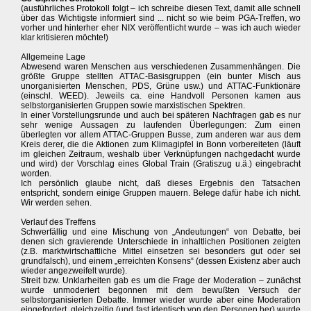
(ausführliches Protokoll folgt – ich schreibe diesen Text, damit alle schnell
über das Wichtigste informiert sind ... nicht so wie beim PGA-Treffen, wo
vorher und hinterher eher NIX veröffentlicht wurde – was ich auch wieder
klar kritisieren möchte!)
Allgemeine Lage
Abwesend waren Menschen aus verschiedenen Zusammenhängen. Die
größte Gruppe stellten ATTAC-Basisgruppen (ein bunter Misch aus
unorganisierten Menschen, PDS, Grüne usw.) und ATTAC-Funktionäre
(einschl. WEED). Jeweils ca. eine Handvoll Personen kamen aus
selbstorganisierten Gruppen sowie marxistischen Spektren.
In einer Vorstellungsrunde und auch bei späteren Nachfragen gab es nur
sehr wenige Aussagen zu laufenden Überlegungen: Zum einen
überlegten vor allem ATTAC-Gruppen Busse, zum anderen war aus dem
Kreis derer, die die Aktionen zum Klimagipfel in Bonn vorbereiteten (läuft
im gleichen Zeitraum, weshalb über Verknüpfungen nachgedacht wurde
und wird) der Vorschlag eines Global Train (Gratiszug u.ä.) eingebracht
worden.
Ich persönlich glaube nicht, daß dieses Ergebnis den Tatsachen
entspricht, sondern einige Gruppen mauern. Belege dafür habe ich nicht.
Wir werden sehen.
Verlauf des Treffens
Schwerfällig und eine Mischung von „Andeutungen“ von Debatte, bei
denen sich gravierende Unterschiede in inhaltlichen Positionen zeigten
(z.B. marktwirtschaftliche Mittel einsetzen sei besonders gut oder sei
grundfalsch), und einem „erreichten Konsens“ (dessen Existenz aber auch
wieder angezweifelt wurde).
Streit bzw. Unklarheiten gab es um die Frage der Moderation – zunächst
wurde unmoderiert begonnen mit dem bewußten Versuch der
selbstorganisierten Debatte. Immer wieder wurde aber eine Moderation
eingefordert, gleichzeitig (und fast identisch von den Personen her) wurde