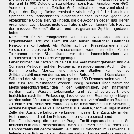
der rund 18 000 Delegierten zu erklären sein. Nach Angaben von NGO-
Vertretern, die an dem offiziellen Gipfel teilnahmen, war zumindest zu
Beginn der Tagung "keine ernsthafte Arbeit möglich". Und auch ein
Sprecher des tschechischen Aktionsbündnisses Initiative gegen die
ökonomische Globalisierung (Inpeg), die die Aktionen gegen das Treffen
organisiert hatten, bezeichnete das frühe Ende der Tagung "als Resultat
der massiven Proteste", die während des gesamten Gipfels angedauert
haben.
Nach dem für sie erfolgreichen Verlauf der Aktionstage sind die
Organisatoren jetzt vor allem mit den harten staatlichen Deutsches
Reaktionen konfrontiert. Als Köhler auf der Pressekonferenz noch
versuchte, eine positive Bilanz zu präsentieren, wurden zur selben Zeit die
Teilnehmer einer Sitzblockade vor dem Innenministerium von
Hundertschaften der Polizei weggetragen.
Lebensformen Sie hatten "Freiheit für alle Verhafteten" gefordert und die
Sonstiges Methoden auf den Polizeiwachen angeprangert. Auch in Bern,
Berlin, Toronto, Moskau und anderen Städten kam es zu
Solidaritätsaktionen vor den tschechischen Botschaften und Konsulaten.
Während der Aktionstage waren insgesamt 859 Demonstranten verhaftet
und zum Teil misshandelt worden. Inpeg berichtet über zahlreiche
Menschenrechtsverletztungen in den Gefängnissen. Den Inhaftierten
wurden häufig Wasser, Lebensmittel und Schlaf verweigert, viele
berichteten nach ihrer Entlassung, dass sie von den Beamten geschlagen
worden seien. "Frauen wurden gezwungen, sich vor männlichen Beamten
zu entkleiden. Verletzten wurde jegliche medizinische Hilfe verwehrt",
erklärte beispielsweise Paul Rosenthal aus Seattle, der zwei Tage in einer
Zelle der Ausländerbehörde verbringen musste. Die Zustände in den
Gefängnissen und auf den Polizeistationen seien beängstigend.
Eine Einschätzung, die auch der Prager Ermittlungsausschuss teilt. So
berichtet er in einer Presserklärung, dass sich derzeit eine österreichische
Demonstrantin mit gebrochenem Bein und Hüftknochen im Krankenhaus
befinde - die Polizei gab an, dass sie während eines Verhörs aus dem