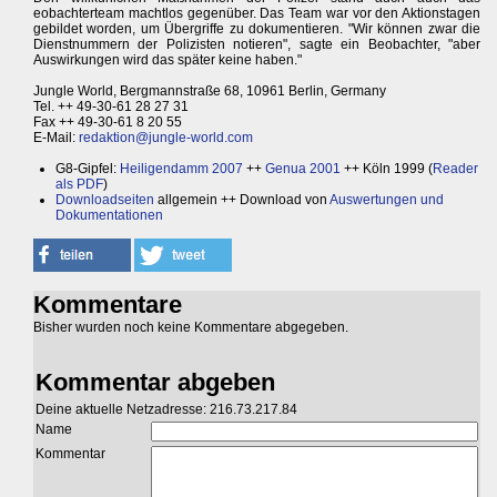
eobachterteam machtlos gegenüber. Das Team war vor den Aktionstagen
gebildet worden, um Übergriffe zu dokumentieren. "Wir können zwar die
Dienstnummern der Polizisten notieren", sagte ein Beobachter, "aber
Auswirkungen wird das später keine haben."
Jungle World, Bergmannstraße 68, 10961 Berlin, Germany
Tel. ++ 49-30-61 28 27 31
Fax ++ 49-30-61 8 20 55
E-Mail:
redaktion@jungle-world.com
G8-Gipfel:
Heiligendamm 2007
++
Genua 2001
++ Köln 1999 (
Reader
als PDF
)
Downloadseiten
allgemein ++ Download von
Auswertungen und
Dokumentationen
Kommentare
Bisher wurden noch keine Kommentare abgegeben.
Kommentar abgeben
Deine aktuelle Netzadresse: 216.73.217.84
Name
Kommentar