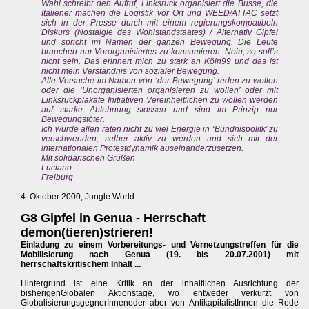
Wahl schreibt den Aufruf, Linksruck organisiert die Busse, die
Italiener machen die Logistik vor Ort und WEED/ATTAC setzt
sich in der Presse durch mit einem regierungskompatibeln
Diskurs (Nostalgie des Wohlstandstaates) / Alternativ Gipfel
und spricht im Namen der ganzen Bewegung. Die Leute
brauchen nur Vororganisiertes zu konsumieren. Nein, so soll’s
nicht sein. Das erinnert mich zu stark an Köln99 und das ist
nicht mein Verständnis von sozialer Bewegung.
Alle Versuche im Namen von ‘der Bewegung’ reden zu wollen
oder die ‘Unorganisierten organisieren zu wollen’ oder mit
Linksruckplakate Initiativen Vereinheitlichen zu wollen werden
auf starke Ablehnung stossen und sind im Prinzip nur
Bewegungstöter.
Ich würde allen raten nicht zu viel Energie in ‘Bündnispolitk’ zu
verschwenden, selber aktiv zu werden und sich mit der
internationalen Protestdynamik auseinanderzusetzen.
Mit solidarischen Grüßen
Luciano
Freiburg
4. Oktober 2000, Jungle World
G8 Gipfel in Genua - Herrschaft
demon(tieren)strieren!
Einladung zu einem Vorbereitungs- und Vernetzungstreffen für die
Mobilisierung nach Genua (19. bis 20.07.2001) mit
herrschaftskritischem Inhalt ...
Hintergrund ist eine Kritik an der inhaltlichen Ausrichtung der
bisherigenGlobalen Aktionstage, wo entweder verkürzt von
GlobalisierungsgegnerInnenoder aber von AntikapitalistInnen die Rede