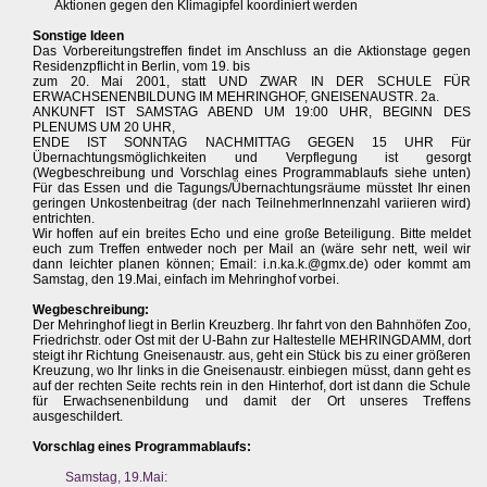
Aktionen gegen den Klimagipfel koordiniert werden
Sonstige Ideen
Das Vorbereitungstreffen findet im Anschluss an die Aktionstage gegen
Residenzpflicht in Berlin, vom 19. bis
zum 20. Mai 2001, statt UND ZWAR IN DER SCHULE FÜR
ERWACHSENENBILDUNG IM MEHRINGHOF, GNEISENAUSTR. 2a.
ANKUNFT IST SAMSTAG ABEND UM 19:00 UHR, BEGINN DES
PLENUMS UM 20 UHR,
ENDE IST SONNTAG NACHMITTAG GEGEN 15 UHR Für
Übernachtungsmöglichkeiten und Verpflegung ist gesorgt
(Wegbeschreibung und Vorschlag eines Programmablaufs siehe unten)
Für das Essen und die Tagungs/Übernachtungsräume müsstet Ihr einen
geringen Unkostenbeitrag (der nach TeilnehmerInnenzahl variieren wird)
entrichten.
Wir hoffen auf ein breites Echo und eine große Beteiligung. Bitte meldet
euch zum Treffen entweder noch per Mail an (wäre sehr nett, weil wir
dann leichter planen können; Email: i.n.ka.k.@gmx.de) oder kommt am
Samstag, den 19.Mai, einfach im Mehringhof vorbei.
Wegbeschreibung:
Der Mehringhof liegt in Berlin Kreuzberg. Ihr fahrt von den Bahnhöfen Zoo,
Friedrichstr. oder Ost mit der U-Bahn zur Haltestelle MEHRINGDAMM, dort
steigt ihr Richtung Gneisenaustr. aus, geht ein Stück bis zu einer größeren
Kreuzung, wo Ihr links in die Gneisenaustr. einbiegen müsst, dann geht es
auf der rechten Seite rechts rein in den Hinterhof, dort ist dann die Schule
für Erwachsenenbildung und damit der Ort unseres Treffens
ausgeschildert.
Vorschlag eines Programmablaufs:
Samstag, 19.Mai: