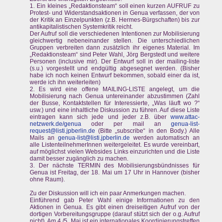
1. Ein kleines „Redaktionsteam“ soll einen kurzen AUFRUF zu
Protest- und Widerstandsaktionen in Genua verfassen, der von
der Kritik an Einzelpunkten (z.B. Hermes-Bürgschaften) bis zur
antikapitalistischen Systemkritik reicht.
Der Aufruf soll die verschiedenen Intentionen zur Mobilisierung
gleichwertig nebeneinander stellen. Die unterschiedlichen
Gruppen verbreiten dann zusätzlich ihr eigenes Material. Im
„Redaktionsteam“ sind Peter Wahl, Jörg Bergstedt und weitere
Personen (inclusive mir). Der Entwurf soll in der mailing-liste
(s.u.) vorgestellt und endgültig abgesegnet werden. (Bisher
habe ich noch keinen Entwurf bekommen, sobald einer da ist,
werde ich ihn weiterleiten)
2. Es wird eine offene MAILING-LISTE angelegt, um die
Mobilisierung nach Genua untereinander abzustimmen (Zahl
der Busse, Kontaktstellen für Interessierte, „Was läuft wo ?“
usw.) und eine inhaltliche Diskussion zu führen. Auf diese Liste
eintragen kann sich jede und jeder z.B. über
www.attac-
netzwerk.de/genua
oder per mail an
genua-list-
request@listi.jpberlin.de
(Bitte „subscribe“ in den Body.) Alle
Mails an
genua-list@listi.jpberlin.de
werden automatisch an
alle ListenteilnehmerInnen weitergeleitet. Es wurde vereinbart,
auf möglichst vielen Websides Links einzurichten und die Liste
damit besser zugänglich zu machen.
3. Der nächste TERMIN des Mobilisierungsbündnisses für
Genua ist Freitag, der 18. Mai um 17 Uhr in Hannover (bisher
ohne Raum).
Zu der Diskussion will ich ein paar Anmerkungen machen.
Einführend gab Peter Wahl einige Informationen zu den
Aktionen in Genua. Es gibt einen dreiseitigen Aufruf von der
dortigen Vorbereitungsgruppe (darauf stützt sich der o.g. Aufruf
nicht). Am 4./5. Mai ist ein internationales Koordinierungstreffen