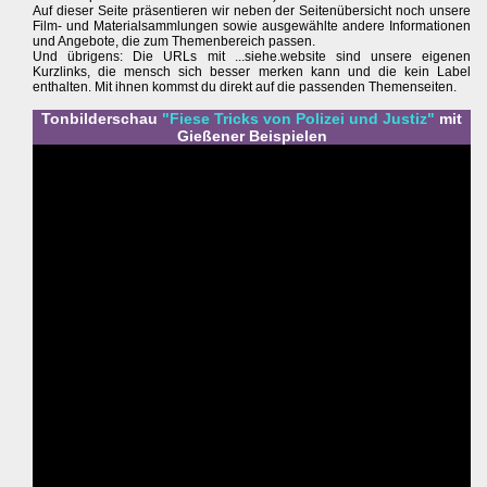
Auf dieser Seite präsentieren wir neben der Seitenübersicht noch unsere
Film- und Materialsammlungen sowie ausgewählte andere Informationen
und Angebote, die zum Themenbereich passen.
Und übrigens: Die URLs mit ...siehe.website sind unsere eigenen
Kurzlinks, die mensch sich besser merken kann und die kein Label
enthalten. Mit ihnen kommst du direkt auf die passenden Themenseiten.
Tonbilderschau
"Fiese Tricks von Polizei und Justiz"
mit
Gießener Beispielen