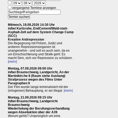
vergangene Termine anzeigen
Mittwoch, 19.08.2026 14:30 Uhr
in/bei Karlsruhe, EndCement/Wald-statt-
Asphalt-Zelt auf dem System Change Camp
(SCC)
Kreative Antirepression
Die Begegnung mit Polizei, Justiz und
anderen Repressionsorganen ist
unangenehm - und soll es auch sein, da es
um Einschüchterung und Strafe geht. Es
macht Sinn, sich vor Repression zu schützen.
[mehr]
Montag, 07.09.2026 09:00 Uhr
in/bei Braunschweig, Landgericht, An der
Martinikirche 8 (Raum siehe Aushang)
Strafprozess wegen des Films Unter
Paragraphen II
Der Film wurde lange kriminalisiert mit der
(erlogenen) Behauptung, er sei illegal.
[mehr]
Montag, 21.09.2026 09:15 Uhr
in/bei Braunschweig, Landgericht
Braunschweig
Wiederholung der Berufungsverhandlung
wegen Abseilaktion über der A39
Worum gehts? Ursprünglich um eine