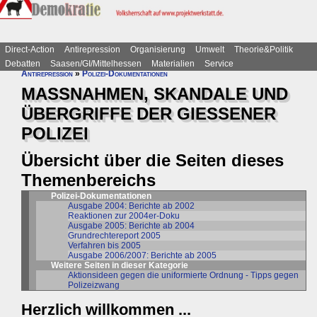
Direct-Action
Antirepression
Organisierung
Umwelt
Theorie&Politik
Debatten
Saasen/GI/Mittelhessen
Materialien
Service
Antirepression
»
Polizei-Dokumentationen
MASSNAHMEN, SKANDALE UND
ÜBERGRIFFE DER GIESSENER
POLIZEI
Übersicht über die Seiten dieses
Themenbereichs
Polizei-Dokumentationen
Ausgabe 2004: Berichte ab 2002
Reaktionen zur 2004er-Doku
Ausgabe 2005: Berichte ab 2004
Grundrechtereport 2005
Verfahren bis 2005
Ausgabe 2006/2007: Berichte ab 2005
Weitere Seiten in dieser Kategorie
Aktionsideen gegen die uniformierte Ordnung - Tipps gegen
Polizeizwang
Herzlich willkommen ...