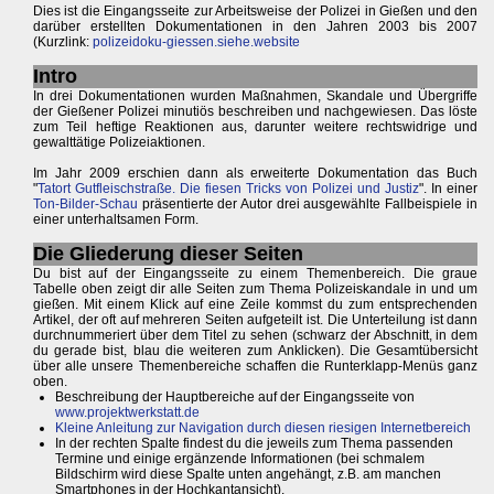
Dies ist die Eingangsseite zur Arbeitsweise der Polizei in Gießen und den
darüber erstellten Dokumentationen in den Jahren 2003 bis 2007
(Kurzlink:
polizeidoku-giessen.siehe.website
Intro
In drei Dokumentationen wurden Maßnahmen, Skandale und Übergriffe
der Gießener Polizei minutiös beschreiben und nachgewiesen. Das löste
zum Teil heftige Reaktionen aus, darunter weitere rechtswidrige und
gewalttätige Polizeiaktionen.
Im Jahr 2009 erschien dann als erweiterte Dokumentation das Buch
"
Tatort Gutfleischstraße. Die fiesen Tricks von Polizei und Justiz
". In einer
Ton-Bilder-Schau
präsentierte der Autor drei ausgewählte Fallbeispiele in
einer unterhaltsamen Form.
Die Gliederung dieser Seiten
Du bist auf der Eingangsseite zu einem Themenbereich. Die graue
Tabelle oben zeigt dir alle Seiten zum Thema Polizeiskandale in und um
gießen. Mit einem Klick auf eine Zeile kommst du zum entsprechenden
Artikel, der oft auf mehreren Seiten aufgeteilt ist. Die Unterteilung ist dann
durchnummeriert über dem Titel zu sehen (schwarz der Abschnitt, in dem
du gerade bist, blau die weiteren zum Anklicken). Die Gesamtübersicht
über alle unsere Themenbereiche schaffen die Runterklapp-Menüs ganz
oben.
Beschreibung der Hauptbereiche auf der Eingangsseite von
www.projektwerkstatt.de
Kleine Anleitung zur Navigation durch diesen riesigen Internetbereich
In der rechten Spalte findest du die jeweils zum Thema passenden
Termine und einige ergänzende Informationen (bei schmalem
Bildschirm wird diese Spalte unten angehängt, z.B. am manchen
Smartphones in der Hochkantansicht).