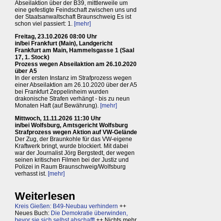
Abseilaktion über der B39, mittlerweile um
eine gefestigte Feindschaft zwischen uns und
der Staatsanwaltschaft Braunschweig Es ist
schon viel passiert: 1.
[mehr]
Freitag, 23.10.2026 08:00 Uhr
in/bei Frankfurt (Main), Landgericht
Frankfurt am Main, Hammelsgasse 1 (Saal
17, 1. Stock)
Prozess wegen Abseilaktion am 26.10.2020
über A5
In der ersten Instanz im Strafprozess wegen
einer Abseilaktion am 26.10.2020 über der A5
bei Frankfurt Zeppelinheim wurden
drakonische Strafen verhängt - bis zu neun
Monaten Haft (auf Bewährung).
[mehr]
Mittwoch, 11.11.2026 11:30 Uhr
in/bei Wolfsburg, Amtsgericht Wolfsburg
Strafprozess wegen Aktion auf VW-Gelände
Der Zug, der Braunkohle für das VW-eigene
Kraftwerk bringt, wurde blockiert. Mit dabei
war der Journalist Jörg Bergstedt, der wegen
seinen kritischen Filmen bei der Justiz und
Polizei in Raum Braunschweig/Wolfsburg
verhasst ist.
[mehr]
Weiterlesen
Kreis Gießen: B49-Neubau verhindern
++
Neues Buch:
Die Demokratie überwinden,
bevor sie sich selbst abschafft
++ Nichts mehr