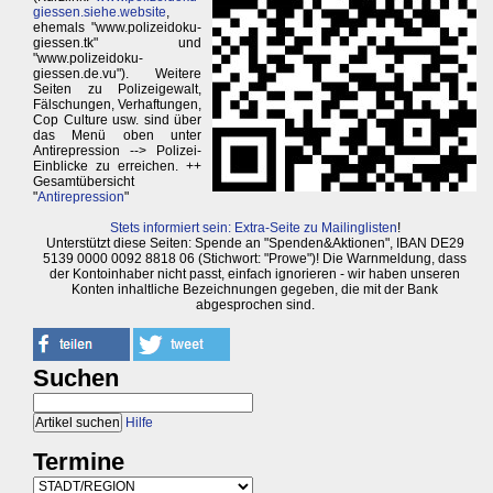
giessen.siehe.website
,
ehemals "www.polizeidoku-
giessen.tk" und
"www.polizeidoku-
giessen.de.vu"). Weitere
Seiten zu Polizeigewalt,
Fälschungen, Verhaftungen,
Cop Culture usw. sind über
das Menü oben unter
Antirepression --> Polizei-
Einblicke zu erreichen. ++
Gesamtübersicht
"
Antirepression
"
Stets informiert sein: Extra-Seite zu Mailinglisten
!
Unterstützt diese Seiten: Spende an "Spenden&Aktionen", IBAN DE29
5139 0000 0092 8818 06 (Stichwort: "Prowe")! Die Warnmeldung, dass
der Kontoinhaber nicht passt, einfach ignorieren - wir haben unseren
Konten inhaltliche Bezeichnungen gegeben, die mit der Bank
abgesprochen sind.
Suchen
Hilfe
Termine