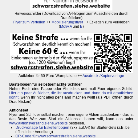
Hinweisschilder (Download von A4-Bögen zum Ausschneiden durch
Draufklicken)
Flyer zum Verteilen
++
Mobilisierungsflyer
++ Etiketten zum Verkleben
(
Motiv A
und
B
)
Aufkleber für 60-Euro-Warnplakate ++
Ausdruck-/Kopiervorlage
Bastelbogen für selbstgemachte Schilder
Nehmt Euch eine Pappe oder Ähnliches und malt Euer eigenes Schild.
Hier ein paar Aufkleber, die Ihr ausdrucken und dann da mit draufkleben
könnt,
wenn Ihr nicht alles per Hand machen wollt (als PDF öffnen durch
Draufklicken).
Aktionsset
Flyer und Schilder selbst machen, eine eigene Aktion ausdenken - das ist
das Beste. Wer zum Start ein Aktionsset haben will, kann das unter
www.aktionsversand.siehe.website
bestellen.
Druckvorlage für Etikettenbogen
(3x7 auf A4) für Starter-Sets (z.B. bei
öffentlicher Verteilung)
QR-Code für
www.schwarzstrafen.siehe.website