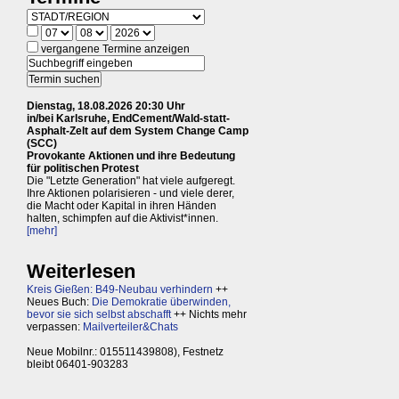
vergangene Termine anzeigen
Dienstag, 18.08.2026 20:30 Uhr
in/bei Karlsruhe, EndCement/Wald-statt-
Asphalt-Zelt auf dem System Change Camp
(SCC)
Provokante Aktionen und ihre Bedeutung
für politischen Protest
Die "Letzte Generation" hat viele aufgeregt.
Ihre Aktionen polarisieren - und viele derer,
die Macht oder Kapital in ihren Händen
halten, schimpfen auf die Aktivist*innen.
[mehr]
Weiterlesen
Kreis Gießen: B49-Neubau verhindern
++
Neues Buch:
Die Demokratie überwinden,
bevor sie sich selbst abschafft
++ Nichts mehr
verpassen:
Mailverteiler&Chats
Neue Mobilnr.: 015511439808), Festnetz
bleibt 06401-903283