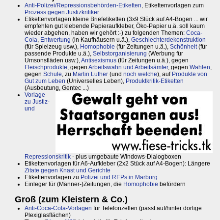
Anti-Polizei/Repressionsbehörden-Etiketten
, Etikettenvorlagen zum
Prozess gegen Justizkritiker
Etikettenvorlagen kleine Briefetiketten (3x9 Stück auf A4-Bogen ... wir
empfehlen gut klebende Papieraufkleber, Öko-Papier u.ä. soll kaum
wieder abgehen, haben wir gehört :-) zu folgenden Themen:
Coca-
Cola
,
Entwertung
(in Kaufhäusern u.ä.),
Geschlechterdekonstruktion
(für Spielzeug usw.),
Homophobie
(für Zeitungen u.ä.),
Schönheit
(für
passende Produkte u.ä.),
Selbstorganisierung
(Werbung für
Umsonstläden usw.),
Antisexismus
(für Zeitungen u.ä.), gegen
Fleischprodukte
, gegen
Arbeitswahn und Arbeitsämter
, gegen
Wahlen
,
gegen
Schule
, zu
Martin Luther
(und
noch welche
), auf
Produkte von
Gut zum Leben
(Universelles Leben),
Produktkritik-Etiketten
(Ausbeutung, Gentec ...)
Vorlage
zu Justiz-
und
Repressionskritik
- plus umgebaute Windows-Dialogboxen
Etikettenvorlagen für A6-Aufkleber (2x2 Stück auf A4-Bogen): Längere
Zitate gegen Knast und Gerichte
Etikettenvorlagen zu
Polizei und REPs in Marburg
Einleger für (Männer-)Zeitungen, die
Homophobie
befördern
Groß (zum Kleistern & Co.)
Anti-Coca-Cola-Vorlagen
für Telefonzellen (passt auf/hinter dortige
Plexiglasflächen)