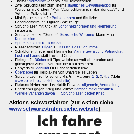
Thema "
Normalität
" (ebenfalls für Telefonzellen)
Zwei Spruchblasen zum Thema
staatliches Gewaltmonopol
für
Werbung mit Kindern: "Mein Vater schlägt mich - darf der das?" und
"Wenn er Polizist ist ja ..."
Mini-Spruchblasen für
Barbiepuppen
und ähnliche
Geschlechterrollen-Figuren/Spielzeuge
Spruchblasen mit Kritik an
Schönheitsnormen und Normierung
insgesamt
Spruchblasen zu "Gender":
Sexistische Werbung
, Mann-Frau-
Konstruktion
Spruchblase mit Kritik an Schule
Riesenschriften:
Lügen
++
Das ist ja das Schlimme!
Schablonen: Feuer und Flamme für
Männergewalt und Patriarchat
,
Lust und Laune
statt Law and Order
Einleger für
Bücher
mit Tips, welche umweltschonenden und
günstigeren Alternativen zum Neukauf bestehen
Copyarts zu
Mobilität
für Bushaltestellen usw.
Überkleber
für Tierplakate von Universelles Leben
Spruchblasen zu Polizei und REPs in Marburg:
1
,
2
,
3
,
4
,
5
(Mehr:
www.polizei-rechte.siehe.website
)
Plakataufkleber zum Justizkritik-Prozess:
allgemein
,
Verurteilung
Überkleber gegen Krieg und Militär:
Bomben mit Aufschriften
++
Weitere Varianten davon
++
Spruchblasen gegen Krieg
Aktions-Schwarzfahren (zur Aktion siehe
www.schwarzstrafen.siehe.website
)