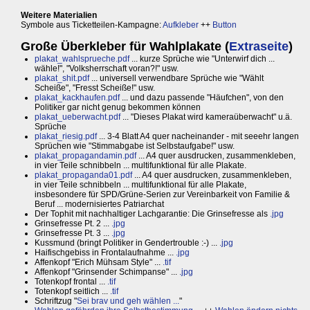
Weitere Materialien
Symbole aus Ticketteilen-Kampagne:
Aufkleber
++
Button
Große Überkleber für Wahlplakate (
Extraseite
)
plakat_wahlsprueche.pdf
... kurze Sprüche wie "Unterwirf dich ...
wähle!", "Volksherrschaft voran?!" usw.
plakat_shit.pdf
... universell verwendbare Sprüche wie "Wählt
Scheiße", "Fresst Scheiße!" usw.
plakat_kackhaufen.pdf
... und dazu passende "Häufchen", von den
Politiker gar nicht genug bekommen können
plakat_ueberwacht.pdf
... "Dieses Plakat wird kameraüberwacht" u.ä.
Sprüche
plakat_riesig.pdf
... 3-4 Blatt A4 quer nacheinander - mit seeehr langen
Sprüchen wie "Stimmabgabe ist Selbstaufgabe!" usw.
plakat_propagandamin.pdf
... A4 quer ausdrucken, zusammenkleben,
in vier Teile schnibbeln ... multifunktional für alle Plakate.
plakat_propaganda01.pdf
... A4 quer ausdrucken, zusammenkleben,
in vier Teile schnibbeln ... multifunktional für alle Plakate,
insbesondere für SPD/Grüne-Serien zur Vereinbarkeit von Familie &
Beruf ... modernisiertes Patriarchat
Der Tophit mit nachhaltiger Lachgarantie: Die Grinsefresse als
.jpg
Grinsefresse Pt. 2 ...
.jpg
Grinsefresse Pt. 3 ...
.jpg
Kussmund (bringt Politiker in Gendertrouble :-) ...
.jpg
Haifischgebiss in Frontalaufnahme ...
.jpg
Affenkopf "Erich Mühsam Style" ...
.tif
Affenkopf "Grinsender Schimpanse" ...
.jpg
Totenkopf frontal ...
.tif
Totenkopf seitlich ...
.tif
Schriftzug "
Sei brav und geh wählen ...
"