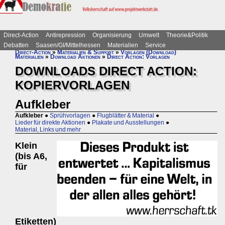
Direct-Action
Antirepression
Organisierung
Umwelt
Theorie&Politik
Debatten
Saasen/GI/Mittelhessen
Materialien
Service
Direct-Action
»
Materialien & Support
»
Vorlagen (Download)
Materialien
»
Download Aktionen
»
Direct Action: Vorlagen
DOWNLOADS DIRECT ACTION:
KOPIERVORLAGEN
Aufkleber
Aufkleber
●
Sprühvorlagen
●
Flugblätter & Material
●
Lieder für direkte Aktionen
●
Plakate und Ausstellungen
●
Material, Links und mehr
Klein
(bis A6,
für
Etiketten)