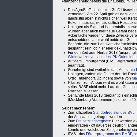
Pflanzengenetik bereits die Erlaubnis, im He
Das AgroBioTechnikum in Groß Lüsewitz ei
vermeldet). Am 22. April gab es dazu eine
langfristig aber ist nichts sicher, weil K
Bekommt sie es, will sie östlich Rostock 
Üplingen als Standort ist ebenfalls im z
würden aber auch hier neue Gefahr bedeut
Ackerfläche wieder für diese Zwecke verp
entscheidend, aber wohl beide der Gente
Behörde, die zum Landwirtschaftsminister
gespannt sein, ob hier eher gekünastelt wi
Für den Zeitraum Herbst 2013 (ursprüngli
Winterweizenversuch des IPK Gatersleb
Auf dem Limburgerhof (BASF-Agrarbetrie
beantragt.
Genehmigt sind weiterhin das
Monsanto-
Üplingen, zudem die Felder der Uni Rost
Orte: Thulendorf, Üplingen) sowie von
Ma
Pflanzen zum Anbau wird es wohl kaum ge
selbst BASF nicht mehr. Laut der
Gentech
Pflanzen zulassen.
Seit Ende März 2013 (geplant bis einschli
(Mecklenburg-Vorpommern), seit dem 20.
Selbst nachsehen?
Zum offiziellen
Standortregister des BVL
:
der Aussaat eingetragen werden.
Zum
Freisetzungsregister
: Hier werden d
eingetragen - oft dauert es deutlich läng
könnte und welche zur Zeit genehmigt sind 
IPAS - das
Förderprogramm des BMBF
, 