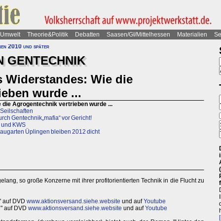
Umwelt
Theorie&Politik
Debatten
Saasen/GI/Mittelhessen
Materialien
Se
nen 2010 und später
N GENTECHNIK
 Widerstandes: Wie die
ieben wurde ...
die Agrogentechnik vertrieben wurde ...
-Seilschaften
rch Gentechnik„mafia“ vor Gericht!
F und KWS
augarten Üplingen bleiben 2012 dicht
ang, so große Konzerne mit ihrer profitorientierten Technik in die Flucht zu
!" auf DVD
www.aktionsversand.siehe.website
und auf
Youtube
ng" auf DVD
www.aktionsversand.siehe.website
und auf
Youtube