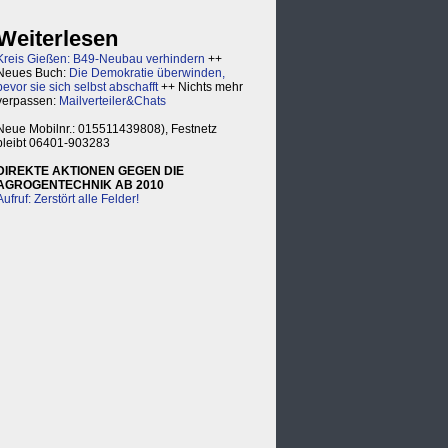
Weiterlesen
Kreis Gießen: B49-Neubau verhindern
++
Neues Buch:
Die Demokratie überwinden,
bevor sie sich selbst abschafft
++ Nichts mehr
verpassen:
Mailverteiler&Chats
Neue Mobilnr.: 015511439808), Festnetz
bleibt 06401-903283
DIREKTE AKTIONEN GEGEN DIE
AGROGENTECHNIK AB 2010
Aufruf: Zerstört alle Felder!