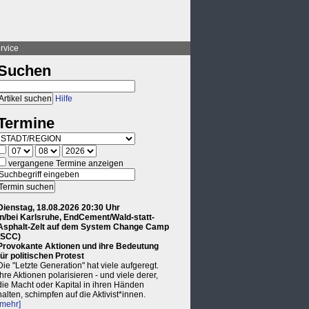
rvice
Suchen
Hilfe
Termine
vergangene Termine anzeigen
Dienstag, 18.08.2026 20:30 Uhr
in/bei Karlsruhe, EndCement/Wald-statt-
Asphalt-Zelt auf dem System Change Camp
(SCC)
Provokante Aktionen und ihre Bedeutung
für politischen Protest
Die "Letzte Generation" hat viele aufgeregt.
Ihre Aktionen polarisieren - und viele derer,
die Macht oder Kapital in ihren Händen
halten, schimpfen auf die Aktivist*innen.
[mehr]