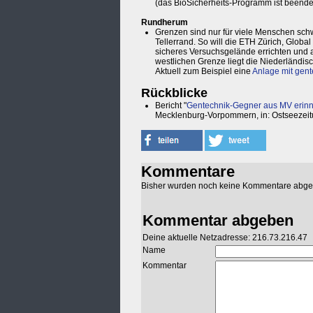
(das BioSicherheits-Programm ist beendet
Rundherum
Grenzen sind nur für viele Menschen schwe
Tellerrand. So will die ETH Zürich, Globa
sicheres Versuchsgelände errichten und a
westlichen Grenze liegt die Niederländis
Aktuell zum Beispiel eine
Anlage mit gent
Rückblicke
Bericht "
Gentechnik-Gegner aus MV erinn
Mecklenburg-Vorpommern, in: Ostseezei
Kommentare
Bisher wurden noch keine Kommentare abg
Kommentar abgeben
Deine aktuelle Netzadresse: 216.73.216.47
Name
Kommentar