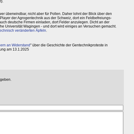
).
r überwindbar, nicht aber für Pollen. Daher lohnt der Blick über den
l Player der Agrogentechnik aus der Schweiz, dort ein Feldbefreiungs-
uch deutsche Firmen einladen, dort Felder anzulegen. Dicht an der
che Universität Wagingen - und dort wird einiges an Versuchen gemacht.
echnisch veränderten Äpfeln
.
ern an Widerstand
" über die Geschichte der Gentechnikproteste in
tung am 13.1.2025
egeben.