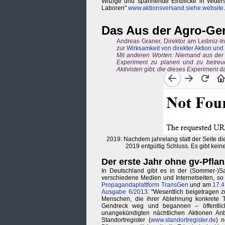
Witzige und spannende Einblicke in Widers
Laboren"
www.aktionsversand.siehe.website
.
Das Aus der Agro-Gen
Andreas Graner, Direktor am Leibniz-In
zur
Wirksamkeit von direkter Aktion un
Mit anderen Worten: Niemand aus der 
Experiment zu planen und zu betreu
Aktivisten gibt, die dieses Experiment 
2019: Nachdem jahrelang statt der Seite die
2019 entgültig Schluss. Es gibt kein
Der erste Jahr ohne gv-Pflan
In Deutschland gibt es in der (Sommer-)S
verschiedene Medien und Internetseiten, s
Propagandaplattform TransGen
und am
17.4
Ausgabe 6/2013
: "Wesentlich beigetragen
Menschen, die ihrer Ablehnung konkrete Ta
Gendreck weg und begannen – öffentlich
unangekündigten nächtlichen Aktionen An
Standortregister (
www.standortregister.de
) n