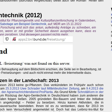
tandsformen (durchaus vergleichbar) bietet auch der Roman "Hinter den
technik (2012)
stitut für Pflanzengenetik und Kulturpflanzenforschung in Gatersleben,
d Sabotage am Beispiel Gentechnik
, auf: MDR am 15.11.2022
Forschung wird sich das antun, aufwändig Anträge zu schreiben, ein
en, wenn er mit großer Sicherheit davon ausgehen kann, dass es
dann zerstören. Und deswegen passiert nichts mehr.
 Behauptung auf dem Bildschirm erschien, die Seite sei in Bearbeitung, ist
e Freisetzungen - und auch nicht einmal mehr die Internetseite dazu.
zen in der Landschaft: 2013
aison 2013 keine gv-Pflanzen. Das verkündeten im Frühjahr auch schon
o am
25.3.2013 Uwe Schrader laut Mitteldeutscher Zeitung
, am
9.4.2013 die
. der Agrarnachrichtendienst ProPlanta
. Als Grund führte
Schrot&Korn in der
 zum Rückzug der Agro-Gentechnik in Deutschland haben zum anderen die
ten folgen ließen. 2005 gründeten Bio-Bauern und Imker die Initiative
 angekündigt – Felder zu besetzen. Hinzu kamen Aktivisten, die in
bauversuche beendeten. Ihnen ist es zu verdanken, dass für 2013 im
och kein Versuchsfeld angemeldet ist. Doch hat das Leibniz-Ins-titut für