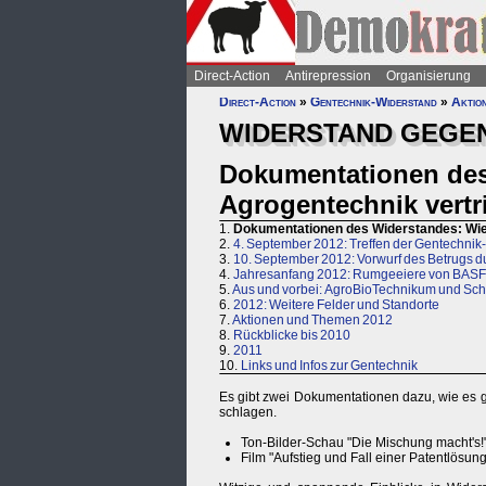
Direct-Action
Antirepression
Organisierung
Direct-Action
»
Gentechnik-Widerstand
»
Aktio
WIDERSTAND GEGE
Dokumentationen des
Agrogentechnik vertr
1.
Dokumentationen des Widerstandes: Wie 
2.
4. September 2012: Treffen der Gentechnik
3.
10. September 2012: Vorwurf des Betrugs du
4.
Jahresanfang 2012: Rumgeeiere von BAS
5.
Aus und vorbei: AgroBioTechnikum und Sch
6.
2012: Weitere Felder und Standorte
7.
Aktionen und Themen 2012
8.
Rückblicke bis 2010
9.
2011
10.
Links und Infos zur Gentechnik
Es gibt zwei Dokumentationen dazu, wie es gel
schlagen.
Ton-Bilder-Schau "Die Mischung macht's
Film "Aufstieg und Fall einer Patentlösu