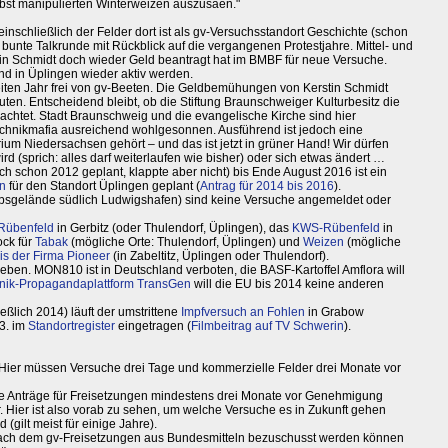
rbst manipulierten Winterweizen auszusäen."
nschließlich der Felder dort ist als gv-Versuchsstandort Geschichte (schon
 bunte Talkrunde mit Rückblick auf die vergangenen Protestjahre. Mittel- und
erstin Schmidt doch wieder Geld beantragt hat im BMBF für neue Versuche.
und in Üplingen wieder aktiv werden.
weiten Jahr frei von gv-Beeten. Die Geldbemühungen von Kerstin Schmidt
en. Entscheidend bleibt, ob die Stiftung Braunschweiger Kulturbesitz die
achtet. Stadt Braunschweig und die evangelische Kirche sind hier
chnikmafia ausreichend wohlgesonnen. Ausführend ist jedoch eine
ium Niedersachsen gehört – und das ist jetzt in grüner Hand! Wir dürfen
rd (sprich: alles darf weiterlaufen wie bisher) oder sich etwas ändert …
ch schon 2012 geplant, klappte aber nicht) bis Ende August 2016 ist ein
en
für den Standort Üplingen geplant (
Antrag für 2014 bis 2016
).
bsgelände südlich Ludwigshafen) sind keine Versuche angemeldet oder
Rübenfeld
in Gerbitz (oder Thulendorf, Üplingen), das
KWS-Rübenfeld
in
ock für
Tabak
(mögliche Orte: Thulendorf, Üplingen) und
Weizen
(mögliche
is der Firma Pioneer
(in Zabeltitz, Üplingen oder Thulendorf).
ben. MON810 ist in Deutschland verboten, die BASF-Kartoffel Amflora will
nik-Propagandaplattform TransGen
will die EU bis 2014 keine anderen
eßlich 2014) läuft der umstrittene
Impfversuch an Fohlen
in Grabow
3. im
Standortregister
eingetragen (
Filmbeitrag auf TV Schwerin
).
 Hier müssen Versuche drei Tage und kommerzielle Felder drei Monate vor
ie Anträge für Freisetzungen mindestens drei Monate vor Genehmigung
er. Hier ist also vorab zu sehen, um welche Versuche es in Zukunft gehen
(gilt meist für einige Jahre).
nach dem gv-Freisetzungen aus Bundesmitteln bezuschusst werden können