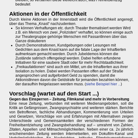
bleiben, so verstehen diese vielleicht auch, was Freiheitsentzug
bedeutet
Aktionen in der Öffentlichkeit
Durch kleine Aktionen in der Innenstadt wird die Öffentlichkeit angeregt,
über das Thema „Knast“ nachzudenken.
So können Verhaftungen etc. durch Theater thematisiert werden Wird
z.B. ein Mensch von zwei „Polizisten“ verhaftet, so können einige auch
zur Theatergruppe gehörige Menschen mit PassantInnen über das
Ganze diskutieren
Durch Demonstrationen, Kundgebungen oder Lesungen mit
Gedichten aus dem Knast kann auf die fatale Lage der Inhaftierten
aufmerksam gemacht werden. Durch Jubeldemos können die
Zustände satirisch offengelegt werden. Dabei helfen erfundene
Initiativen für eine saubere Stadt oder für mehr Rechtstaatlichkeit.
„Freikaufaktionen“ sind auch ein Mittel, um die Inhaftierten aus ihrer
Isolation zu holen. Dabei werden Passanten offen auf der Straße
angesprochen und aufgefordert Geld zu spenden, damit die
AktionistInnen davon die Geldstrafe für jemanden bezahlen können,
der daraufhin freigelassen werden muss. (
siehe Beispiel hier ...
)
Vorschlag (wartet auf den Start ...)
Gegen das Einsperren – Zeitung, Filmkanal und mehr in Vorbereitung
Eine neue Zeitung, verbunden mit weiteren Medienangeboten, soll die
Kritik an Gefängnissen, Zwangspsychiatrie und weiteren stärken. Berichte
von Betroffenen, fachliche Abhandlungen, Kommentierung von Urteilen
und Gesetzen, Vorschläge von und Erfahrungen mit Alternativen zeigen
Unterschiede und Gemeinsamkeiten der verschiedenen Formen der
Freiheitsentziehung und Zwangsbehandlung auf – umrahmt von Zahlen,
Zitaten, Appellen und Mitmachmöglichkeiten. Neben einer ca. 2x jährlich
erscheinenden Zeitung werden Internetseiten, ein Dokufilm-Kanal und