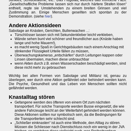
Junkies, Schluckräume, etc.. Das Flugblatt, welches das ironische Fazit:
„Gesellschaftliche Probleme lassen sich nur durch härtere Strafen lösen“
enthielt, regte sie Umstehenden zu einem breiten Grinsen und viel
Zustimmung an. Einige Menschen gesellten sich spontan zu der
Demonstration. (siehe
hier
).
Andere Aktionsideen
Sabotage an Knästen, Gerichten, Bullenwachen ...:
Türschlösser lassen sich mit Sekundenkleber leicht verkleben,
Wände sehen bunt viel schöner und freundlicher aus (Knäste haben
lange und hohe Mauern!),
es macht wenig Spaß in Gerichtsgebäuden nach einem Anschlag mit
stinkender Flüssigkeit Urteile fällen zu müssen,
Überwachungskameras „entschärfen“ durch Leitungen kappen oder
Linsen übermalen, machen diese unbrauchbar
wenn Akten durch z.B. einen Wasserschaden beschädigt werden, sind
diese nicht mehr zu gebrauchen
Wichtig bei allen Formen von Sabotage und Militanz ist, genau zu
überlegen, wer durch eine Aktion gefährdet oder behindert werden kann.
Die Psyche, Gesundheit und das Leben von Menschen sollten nicht
gefährdet werden.
Knastalltag stören
Gefangene werden des öfteren von einem Ort zum nächsten
transportiert. Für solche Transporte werden Busse eingesetzt, die wie
andere Fahrzeuge leicht an der Weiterfahrt gehindert werden können.
Diese Aktionen sollten nur symbolisch sein, da die Bedingungen für
die Transportierten sehr schlecht sind.
„Schließer einknasten“ ist auch eine Methode, den Alltag zu stören.
Müssen die Schliesser nach Dienstschluss noch ein wenig in der JVA