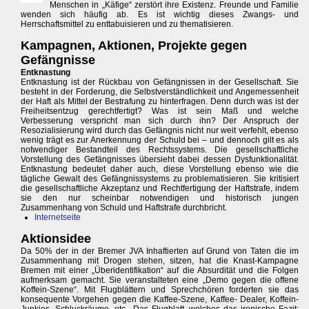
Menschen in „Käfige“ zerstört ihre Existenz. Freunde und Familie
wenden sich häufig ab. Es ist wichtig dieses Zwangs- und
Herrschaftsmittel zu enttabuisieren und zu thematisieren.
Kampagnen, Aktionen, Projekte gegen
Gefängnisse
Entknastung
Entknastung ist der Rückbau von Gefängnissen in der Gesellschaft. Sie
besteht in der Forderung, die Selbstverständlichkeit und Angemessenheit
der Haft als Mittel der Bestrafung zu hinterfragen. Denn durch was ist der
Freiheitsentzug gerechtfertigt? Was ist sein Maß und welche
Verbesserung verspricht man sich durch ihn? Der Anspruch der
Resozialisierung wird durch das Gefängnis nicht nur weit verfehlt, ebenso
wenig trägt es zur Anerkennung der Schuld bei – und dennoch gilt es als
notwendiger Bestandteil des Rechtssystems. Die gesellschaftliche
Vorstellung des Gefängnisses übersieht dabei dessen Dysfunktionalität.
Entknastung bedeutet daher auch, diese Vorstellung ebenso wie die
tägliche Gewalt des Gefängnissystems zu problematisieren. Sie kritisiert
die gesellschaftliche Akzeptanz und Rechtfertigung der Haftstrafe, indem
sie den nur scheinbar notwendigen und historisch jungen
Zusammenhang von Schuld und Haftstrafe durchbricht.
Internetseite
Aktionsidee
Da 50% der in der Bremer JVA Inhaftierten auf Grund von Taten die im
Zusammenhang mit Drogen stehen, sitzen, hat die Knast-Kampagne
Bremen mit einer „Überidentifikation“ auf die Absurdität und die Folgen
aufmerksam gemacht. Sie veranstalteten eine „Demo gegen die offene
Koffein-Szene“. Mit Flugblättern und Sprechchören forderten sie das
konsequente Vorgehen gegen die Kaffee-Szene, Kaffee- Dealer, Koffein-