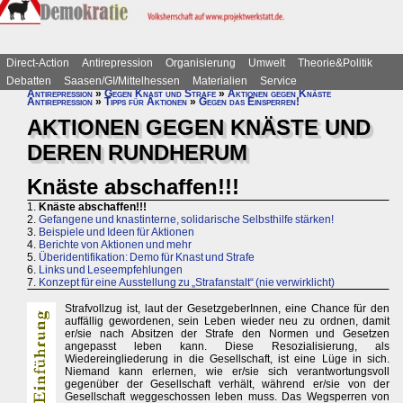
Direct-Action
Antirepression
Organisierung
Umwelt
Theorie&Politik
Debatten
Saasen/GI/Mittelhessen
Materialien
Service
Antirepression
»
Gegen Knast und Strafe
»
Aktionen gegen Knäste
Antirepression
»
Tipps für Aktionen
»
Gegen das Einsperren!
AKTIONEN GEGEN KNÄSTE UND
DEREN RUNDHERUM
Knäste abschaffen!!!
1.
Knäste abschaffen!!!
2.
Gefangene und knastinterne, solidarische Selbsthilfe stärken!
3.
Beispiele und Ideen für Aktionen
4.
Berichte von Aktionen und mehr
5.
Überidentifikation: Demo für Knast und Strafe
6.
Links und Leseempfehlungen
7.
Konzept für eine Ausstellung zu „Strafanstalt“ (nie verwirklicht)
Strafvollzug ist, laut der GesetzgeberInnen, eine Chance für den
auffällig gewordenen, sein Leben wieder neu zu ordnen, damit
er/sie nach Absitzen der Strafe den Normen und Gesetzen
angepasst leben kann. Diese Resozialisierung, als
Wiedereingliederung in die Gesellschaft, ist eine Lüge in sich.
Niemand kann erlernen, wie er/sie sich verantwortungsvoll
gegenüber der Gesellschaft verhält, während er/sie von der
Gesellschaft weggeschossen leben muss. Das Wegsperren von