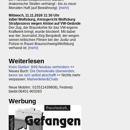
drakonische Strafen verhängt - bis zu neun
Monaten Haft (auf Bewährung).
[mehr]
Mittwoch, 11.11.2026 11:30 Uhr
in/bei Wolfsburg, Amtsgericht Wolfsburg
Strafprozess wegen Aktion auf VW-Gelände
Der Zug, der Braunkohle für das VW-eigene
Kraftwerk bringt, wurde blockiert. Mit dabei
war der Journalist Jörg Bergstedt, der wegen
seinen kritischen Filmen bei der Justiz und
Polizei in Raum Braunschweig/Wolfsburg
verhasst ist.
[mehr]
Weiterlesen
Kreis Gießen: B49-Neubau verhindern
++
Neues Buch:
Die Demokratie überwinden,
bevor sie sich selbst abschafft
++ Nichts mehr
verpassen:
Mailverteiler&Chats
Neue Mobilnr.: 015511439808), Festnetz
bleibt 06401-903283
Werbung