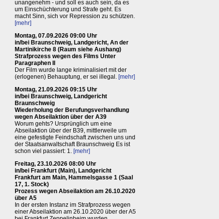
unangenehm - und soll es auch sein, da es
um Einschüchterung und Strafe geht. Es
macht Sinn, sich vor Repression zu schützen.
[mehr]
Montag, 07.09.2026 09:00 Uhr
in/bei Braunschweig, Landgericht, An der
Martinikirche 8 (Raum siehe Aushang)
Strafprozess wegen des Films Unter
Paragraphen II
Der Film wurde lange kriminalisiert mit der
(erlogenen) Behauptung, er sei illegal.
[mehr]
Montag, 21.09.2026 09:15 Uhr
in/bei Braunschweig, Landgericht
Braunschweig
Wiederholung der Berufungsverhandlung
wegen Abseilaktion über der A39
Worum gehts? Ursprünglich um eine
Abseilaktion über der B39, mittlerweile um
eine gefestigte Feindschaft zwischen uns und
der Staatsanwaltschaft Braunschweig Es ist
schon viel passiert: 1.
[mehr]
Freitag, 23.10.2026 08:00 Uhr
in/bei Frankfurt (Main), Landgericht
Frankfurt am Main, Hammelsgasse 1 (Saal
17, 1. Stock)
Prozess wegen Abseilaktion am 26.10.2020
über A5
In der ersten Instanz im Strafprozess wegen
einer Abseilaktion am 26.10.2020 über der A5
bei Frankfurt Zeppelinheim wurden