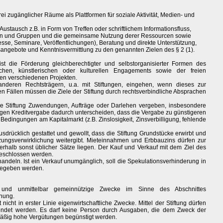
rei zugänglicher Räume als Plattformen für soziale Aktivität, Medien- und
stausch z.B. in Form von Treffen oder schriftlichem Informationsfluss,
ten und Gruppen und die gemeinsame Nutzung derer Ressourcen sowie
esse, Seminare, Veröffentlichungen), Beratung und direkte Unterstützung,
gsangebote und Kenntnisvermittlung zu den genannten Zielen des § 2 (1).
ist die Förderung gleichberechtigter und selbstorganisierter Formen des
schen, künstlerischen oder kulturellen Engagements sowie der freien
n verschiedenen Projekten.
anderen Rechtsträgern, u.a. mit Stiftungen, eingehen, wenn dieses zur
llen Fällen müssen die Ziele der Stiftung durch rechtsverbindliche Absprachen
die Stiftung Zuwendungen, Aufträge oder Darlehen vergeben, insbesondere
igen Kreditvergabe dadurch unterscheiden, dass die Vergabe zu günstigeren
Bedingungen am Kapitalmarkt (z.B. Zinslosigkeit, Zinsverbilligung, fehlende
usdrücklich gestattet und gewollt, dass die Stiftung Grundstücke erwirbt und
ngsverwirklichung weitergibt. Mieteinnahmen und Erbbauzins dürfen zur
erhalb sonst üblicher Sätze liegen. Der Kauf und Verkauf mit dem Ziel des
geschlossen werden.
ndeln. Ist ein Verkauf unumgänglich, soll die Spekulationsverhinderung in
rgegeben werden.
ch und unmittelbar gemeinnützige Zwecke im Sinne des Abschnittes
nung.
lgt nicht in erster Linie eigenwirtschaftliche Zwecke. Mittel der Stiftung dürfen
endet werden. Es darf keine Person durch Ausgaben, die dem Zweck der
smäßig hohe Vergütungen begünstigt werden.