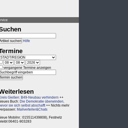
rvice
Suchen
Hilfe
Termine
vergangene Termine anzeigen
Weiterlesen
Kreis Gießen: B49-Neubau verhindern
++
Neues Buch:
Die Demokratie überwinden,
bevor sie sich selbst abschafft
++ Nichts mehr
verpassen:
Mailverteiler&Chats
Neue Mobilnr.: 015511439808), Festnetz
bleibt 06401-903283