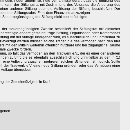
unmöglich oder ändern sich die Verhältnisse derart, dass die Erfüllung des
int, kann der Stiftungsrat mit Zustimmung des Vetorates die Änderung des
iner anderen Stiftung oder die Auflösung der Stiftung beschließen. Der
eder des Stiftungsrates. Er ist dem Finanzamt anzuzeigen.
e Steuerbegünstigung der Stiftung nicht beeinträchtigen.
l der steuerbegünstigten Zwecke beschließt der Stiftungsrat mit einfacher
lberechtigte andere gemeinnützige Stiftung, Organisation oder Körperschaft
iftung mit der Auflage übergeben wird, es ausschließlich und unmittelbar zu
Bevorzugt werden müssen solche Träger, die das Vermögen nach den hier
ere mit den Mitteln weiterhin öffentlich nutzbare und frei zugängliche Räume
oziale Zwecke fördern.
ung, so fällt das Vermögen an den Tragwerk e.V., der es einer der anderen
ngen zuführt, die es ebenfalls ausschließlich und unmittelbar zu den in (1)
ine Aufteilung zwischen mehreren solchen Stiftungen ist möglich. Sollte
ll der Tragwerk e.V. eine neue Stiftung gründen oder das Vermögen einer
r Auflage übergeben.
ng der Gemeinnützigkeit in Kraft.
egeben.