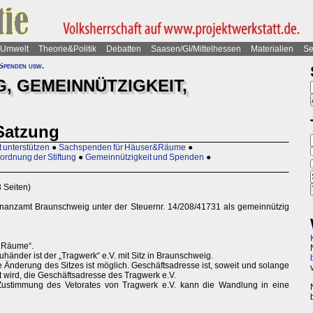
Umwelt
Theorie&Politik
Debatten
Saasen/GI/Mittelhessen
Materialien
Se
Spenden usw.
, GEMEINNÜTZIGKEIT,
Satzung
t unterstützen
●
Sachspenden für Häuser&Räume
●
ordnung der Stiftung
●
Gemeinnützigkeit und Spenden
●
 Seiten)
nanzamt Braunschweig unter der Steuernr. 14/208/41731 als gemeinnützig
eiRäume“.
reuhänder ist der „Tragwerk“ e.V. mit Sitz in Braunschweig.
ie Änderung des Sitzes ist möglich. Geschäftsadresse ist, soweit und solange
t wird, die Geschäftsadresse des Tragwerk e.V.
 Zustimmung des Vetorates von Tragwerk e.V. kann die Wandlung in eine