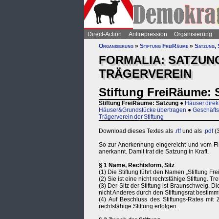
Direct-Action
Antirepression
Organisierung
Organisierung
»
Stiftung FreiRäume
»
Satzung, 
FORMALIA: SATZUNG
TRÄGERVEREIN
Stiftung FreiRäume: 
Stiftung FreiRäume: Satzung
●
Häuser direk
Häuser&Grundstücke übertragen
●
Geschäfts
Trägerverein der Stiftung
Download dieses Textes als
.rtf
und als
.pdf
(3
So zur Anerkennung eingereicht und vom Fi
anerkannt. Damit trat die Satzung in Kraft.
§ 1 Name, Rechtsform, Sitz
(1) Die Stiftung führt den Namen „Stiftung Fr
(2) Sie ist eine nicht rechtsfähige Stiftung. T
(3) Der Sitz der Stiftung ist Braunschweig. D
nicht Anderes durch den Stiftungsrat bestimm
(4) Auf Beschluss des Stiftungs-Rates mit
rechtsfähige Stiftung erfolgen.