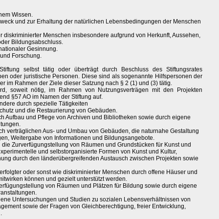
chem Wissen.
 Zweck und zur Erhaltung der natürlichen Lebensbedingungen der Menschen
ller diskriminierter Menschen insbesondere aufgrund von Herkunft, Aussehen,
 oder Bildungsabschluss.
rnationaler Gesinnung.
 und Forschung.
tiftung selbst tätig oder überträgt durch Beschluss des Stiftungsrates
n oder juristische Personen. Diese sind als sogenannte Hilfspersonen der
er im Rahmen der Ziele dieser Satzung nach § 2 (1) und (3) tätig.
ird, soweit nötig, im Rahmen von Nutzungsverträgen mit den Projekten
chend §57 AO im Namen der Stiftung auf.
sondere durch spezielle Tätigkeiten
chutz und die Restaurierung von Gebäuden.
h Aufbau und Pflege von Archiven und Bibliotheken sowie durch eigene
ltungen.
sch verträglichen Aus- und Umbau von Gebäuden, die naturnahe Gestaltung
gen, Weitergabe von Informationen und Bildungsangebote.
h die Zurverfügungstellung von Räumen und Grundstücken für Kunst und
experimentelle und selbstorganisierte Formen von Kunst und Kultur,
nnung durch den länderübergreifenden Austausch zwischen Projekten sowie
rfolgter oder sonst wie diskriminierter Menschen durch offene Häuser und
mitwirken können und gezielt unterstützt werden.
verfügungstellung von Räumen und Plätzen für Bildung sowie durch eigene
anstaltungen.
igene Untersuchungen und Studien zu sozialen Lebensverhältnissen von
gement sowie der Fragen von Gleichberechtigung, freier Entwicklung,
.