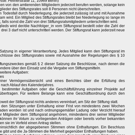
se: Feilnerstraße 11, 10969 Berlin)
nnen von den amtierenden Mitgliedern jederzeit berufen werden, solange kein
glieder des Stiftungsrates soll 8 Personen nicht überschreiten.
m Todesfall durch Niederlegung, die jederzeit zulässig ist und mit Ausnahme
am wird. Ein Mitglied des Stiftungsrates bleibt bei Niederlegung so lange im
 falls sonst die Zahl von drei Stiftungsratsmitgliedern unterschritten wird.
lieds wird der/die Nachfolger_in vom Stiftungsrat bestellt oder die Zahl der
 drei 3 darf nicht unterschritten werden. Der Stiftungsrat kann jederzeit neue
Satzung in eigener Verantwortung. Jedes Mitglied kann den Stiftungsrat im
hlüsse des Stiftungsrates sowie mit Ausnahme der Regelungen des § 10
tiftungszweckes gemäß § 2 dieser Satzung die Beschlüsse, nach denen die
sondere über den Einsatz und die Vergabe von Stiftungsmitteln.
 weitere Aufgaben:
nes
iner Vermögensübersicht und eines Berichtes über die Erfüllung des
 nach Ablauf des Kalenderjahres.
g bestimmter Aufgaben oder die Geschäftsführung einzelner Projekte auf
te übertragen. Für weitere Belange kann eine Geschäftsordnung durch den
weit der Stiftungsrat nichts anderes vereinbart, am Sitz der Stiftung statt.
zu den Sitzungen unter Einhaltung einer Frist von mindestens zwei Wochen
ngeladen worden ist und nach ordnungsgemäßer Ladung oder Verzicht hierauf
r Mitglieder dem Stiftungsrat angehören, mindestens drei seiner Mitglieder
können ihr Votum zu vorliegenden Anträgen oder bereits vorher bekannten
sie im Vorfeld einen Antrag stellen.
g hinsichtlich der abgegebenen Stimmen ohne Enthaltungen. Ein Beschluss
 gibt und die Ja-Stimmen die Mehrheit gegenüber Enthaltungen haben.