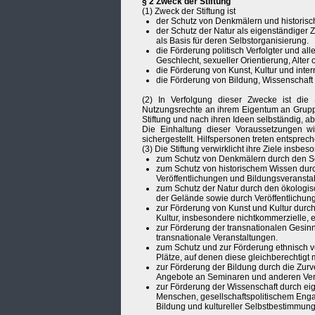
§ 2 Zweck der Stiftung
(1) Zweck der Stiftung ist
der Schutz von Denkmälern und historis
der Schutz der Natur als eigenständiger
als Basis für deren Selbstorganisierung.
die Förderung politisch Verfolgter und a
Geschlecht, sexueller Orientierung, Alter
die Förderung von Kunst, Kultur und inte
die Förderung von Bildung, Wissenschaft
(2) In Verfolgung dieser Zwecke ist die S
Nutzungsrechte an ihrem Eigentum an Gruppe
Stiftung und nach ihren Ideen selbständig, ab
Die Einhaltung dieser Voraussetzungen w
sichergestellt. Hilfspersonen treten entspre
(3) Die Stiftung verwirklicht ihre Ziele insbe
zum Schutz von Denkmälern durch den S
zum Schutz von historischem Wissen durc
Veröffentlichungen und Bildungsveransta
zum Schutz der Natur durch den ökologi
der Gelände sowie durch Veröffentlichun
zur Förderung von Kunst und Kultur durc
Kultur, insbesondere nichtkommerzielle, 
zur Förderung der transnationalen Gesi
transnationale Veranstaltungen.
zum Schutz und zur Förderung ethnisch ve
Plätze, auf denen diese gleichberechtigt 
zur Förderung der Bildung durch die Zur
Angebote an Seminaren und anderen Ver
zur Förderung der Wissenschaft durch e
Menschen, gesellschaftspolitischem Enga
Bildung und kultureller Selbstbestimmung