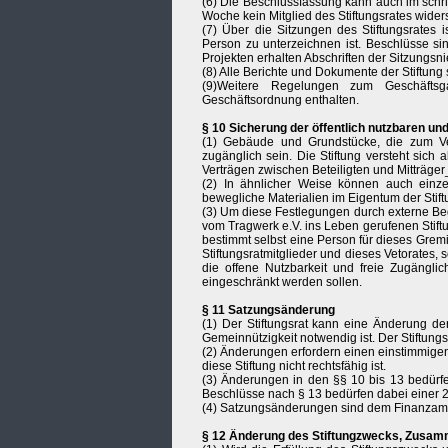
(6) Die Beschlussfassung kann auch im schri
Woche kein Mitglied des Stiftungsrates widers
(7) Über die Sitzungen des Stiftungsrates i
Person zu unterzeichnen ist. Beschlüsse sin
Projekten erhalten Abschriften der Sitzungsni
(8) Alle Berichte und Dokumente der Stiftung
(9)Weitere Regelungen zum Geschäftsg
Geschäftsordnung enthalten.
§ 10 Sicherung der öffentlich nutzbaren und
(1) Gebäude und Grundstücke, die zum Ve
zugänglich sein. Die Stiftung versteht sich 
Verträgen zwischen Beteiligten und Mitträge
(2) In ähnlicher Weise können auch einz
bewegliche Materialien im Eigentum der Stiftu
(3) Um diese Festlegungen durch externe Beg
vom Tragwerk e.V. ins Leben gerufenen Stift
bestimmt selbst eine Person für dieses Grem
Stiftungsratmitglieder und dieses Vetorates, 
die offene Nutzbarkeit und freie Zugängli
eingeschränkt werden sollen.
§ 11 Satzungsänderung
(1) Der Stiftungsrat kann eine Änderung d
Gemeinnützigkeit notwendig ist. Der Stiftun
(2) Änderungen erfordern einen einstimmige
diese Stiftung nicht rechtsfähig ist.
(3) Änderungen in den §§ 10 bis 13 bedürfe
Beschlüsse nach § 13 bedürfen dabei einer 2/
(4) Satzungsänderungen sind dem Finanzam
§ 12 Änderung des Stiftungzwecks, Zusam