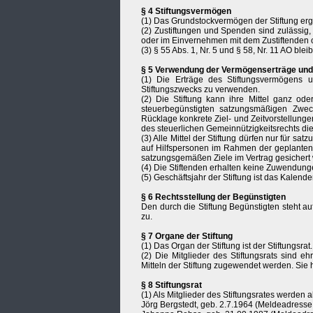
§ 4 Stiftungsvermögen
(1) Das Grundstockvermögen der Stiftung ergi
(2) Zustiftungen und Spenden sind zulässi
oder im Einvernehmen mit dem Zustiftenden
(3) § 55 Abs. 1, Nr. 5 und § 58, Nr. 11 AO blei
§ 5 Verwendung der Vermögenserträge und
(1) Die Erträge des Stiftungsvermögens
Stiftungszwecks zu verwenden.
(2) Die Stiftung kann ihre Mittel ganz oder
steuerbegünstigten satzungsmäßigen Zwec
Rücklage konkrete Ziel- und Zeitvorstellunge
des steuerlichen Gemeinnützigkeitsrechts di
(3) Alle Mittel der Stiftung dürfen nur für
auf Hilfspersonen im Rahmen der geplanten 
satzungsgemäßen Ziele im Vertrag gesichert
(4) Die Stiftenden erhalten keine Zuwendungen
(5) Geschäftsjahr der Stiftung ist das Kalender
§ 6 Rechtsstellung der Begünstigten
Den durch die Stiftung Begünstigten steht a
zu.
§ 7 Organe der Stiftung
(1) Das Organ der Stiftung ist der Stiftungsrat.
(2) Die Mitglieder des Stiftungsrats sind eh
Mitteln der Stiftung zugewendet werden. Sie
§ 8 Stiftungsrat
(1) Als Mitglieder des Stiftungsrates werden
Jörg Bergstedt, geb. 2.7.1964 (Meldeadresse