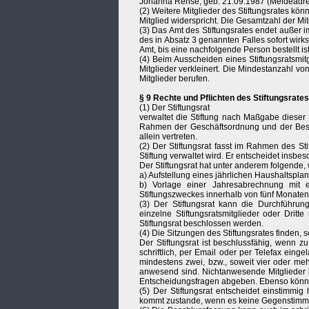
Johanna Rehse, geb. 21.09.1987 (Meldeadres
(2) Weitere Mitglieder des Stiftungsrates kö
Mitglied widerspricht. Die Gesamtzahl der Mit
(3) Das Amt des Stiftungsrates endet außer i
des in Absatz 3 genannten Falles sofort wirks
Amt, bis eine nachfolgende Person bestellt ist,
(4) Beim Ausscheiden eines Stiftungsratsmitg
Mitglieder verkleinert. Die Mindestanzahl von
Mitglieder berufen.
§ 9 Rechte und Pflichten des Stiftungsrates
(1) Der Stiftungsrat
verwaltet die Stiftung nach Maßgabe dieser 
Rahmen der Geschäftsordnung und der Besc
allein vertreten.
(2) Der Stiftungsrat fasst im Rahmen des S
Stiftung verwaltet wird. Er entscheidet insbe
Der Stiftungsrat hat unter anderem folgende,
a) Aufstellung eines jährlichen Haushaltspla
b) Vorlage einer Jahresabrechnung mit e
Stiftungszweckes innerhalb von fünf Monaten
(3) Der Stiftungsrat kann die Durchführun
einzelne Stiftungsratsmitglieder oder Drit
Stiftungsrat beschlossen werden.
(4) Die Sitzungen des Stiftungsrates finden, so
Der Stiftungsrat ist beschlussfähig, wenn 
schriftlich, per Email oder per Telefax ei
mindestens zwei, bzw., soweit vier oder meh
anwesend sind. Nichtanwesende Mitglieder 
Entscheidungsfragen abgeben. Ebenso können 
(5) Der Stiftungsrat entscheidet einstimmi
kommt zustande, wenn es keine Gegenstimme