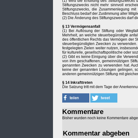
(1) Wird die Erfüllung des Stiftungszwecks 
Stiftungszwecks nicht mehr sinnvoll ersche
Stiftungszwecks, die Zusammenlegung mit e
Beschluss bedarf der Zustimmung aller Mitgli
(2) Die Änderung des Stiftungszwecks darf di
§ 13 Vermögensanfall
(1) Bei Auflösung der Stiftung oder Wegfal
Mehrheit, an welche steuerbegünstigte anfal
des öffentlichen Rechts das Vermögen der St
steuerbegünstigten Zwecken zu verwenden. 
festgelegten Zielen weiter nutzen, insbesond
für kulturelle, gesellschaftspolitische oder s
(2) Gibt es keine Einigung über die Verwend
von ihm geschaffenen, gemeinnützigen Stiftu
genannten Zwecken zu verwenden hat. Auch e
keine der genannten Lösungen gelingen, so
anderen gemeinnützigen Stiftung mit gleiche
§ 14 Inkrafttreten
Die Satzung tritt mit dem Tage der Anerkennu
Kommentare
Bisher wurden noch keine Kommentare abg
Kommentar abgeben