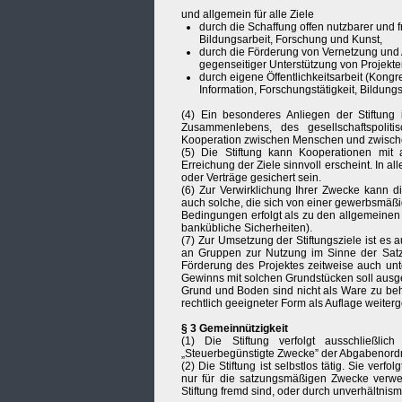
und allgemein für alle Ziele
durch die Schaffung offen nutzbarer und f
Bildungsarbeit, Forschung und Kunst,
durch die Förderung von Vernetzung und Au
gegenseitiger Unterstützung von Projek
durch eigene Öffentlichkeitsarbeit (Kongr
Information, Forschungstätigkeit, Bildun
(4) Ein besonderes Anliegen der Stiftung 
Zusammenlebens, des gesellschaftspoliti
Kooperation zwischen Menschen und zwische
(5) Die Stiftung kann Kooperationen mit 
Erreichung der Ziele sinnvoll erscheint. In a
oder Verträge gesichert sein.
(6) Zur Verwirklichung Ihrer Zwecke kann 
auch solche, die sich von einer gewerbsmäß
Bedingungen erfolgt als zu den allgemeinen 
bankübliche Sicherheiten).
(7) Zur Umsetzung der Stiftungsziele ist es a
an Gruppen zur Nutzung im Sinne der Satzu
Förderung des Projektes zeitweise auch unt
Gewinns mit solchen Grundstücken soll aus
Grund und Boden sind nicht als Ware zu beha
rechtlich geeigneter Form als Auflage weite
§ 3 Gemeinnützigkeit
(1) Die Stiftung verfolgt ausschließli
„Steuerbegünstigte Zwecke” der Abgabenord
(2) Die Stiftung ist selbstlos tätig. Sie verfo
nur für die satzungsmäßigen Zwecke verw
Stiftung fremd sind, oder durch unverhältni