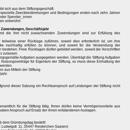
bt sich aus dem Stiftungsgeschäft.
g, spezielle Zweckbestimmungen und Bedingungen enden nach zehn Jahren
 oder Spender_innen.
ben unberührt.
 Zuwendungen, Geschäftsjahr
 und die ihm nicht zuwachsenden Zuwendungen sind zur Erfüllung des
 teilweise einer Rücklage zuführen, soweit dies erforderlich ist, um ihre
ke nachhaltig erfüllen zu können, und soweit für die Verwendung der
n bestehen. Freie Rücklagen dürfen gebildet werden, soweit die Vorschriften
es zulassen.
 satzungsgemäße Aufgaben ausgegeben werden. Überträgt die Stiftung Aufgaben
Nutzungsverträge für Eigentum der Stiftung, so muss diese Einhaltung der
 werden.
 aus Mitteln der Stiftung.
jahr.
ufgrund dieser Satzung ein Rechtsanspruch auf Leistungen der Stiftung nicht
renamtlich für die Stiftung tätig. Ihnen dürfen keine Vermögensvorteile aus
 haben Anspruch auf Ersatz der ihnen entstandenen Auslagen.
 ab dem Gründungstag bestellt:
: Ludwigstr. 11, 35447 Reiskirchen-Saasen)