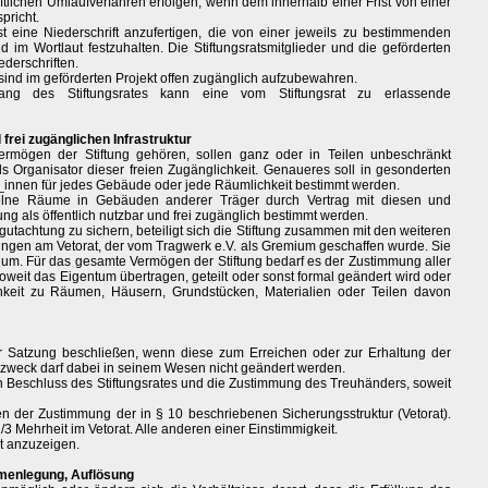
ftlichen Umlaufverfahren erfolgen, wenn dem innerhalb einer Frist von einer
pricht.
st eine Niederschrift anzufertigen, die von einer jeweils zu bestimmenden
d im Wortlaut festzuhalten. Die Stiftungsratsmitglieder und die geförderten
ederschriften.
 sind im geförderten Projekt offen zugänglich aufzubewahren.
ang des Stiftungsrates kann eine vom Stiftungsrat zu erlassende
 frei zugänglichen Infrastruktur
rmögen der Stiftung gehören, sollen ganz oder in Teilen unbeschränkt
als Organisator dieser freien Zugänglichkeit. Genaueres soll in gesonderten
r_innen für jedes Gebäude oder jede Räumlichkeit bestimmt werden.
elne Räume in Gebäuden anderer Träger durch Vertrag mit diesen und
ng als öffentlich nutzbar und frei zugänglich bestimmt werden.
utachtung zu sichern, beteiligt sich die Stiftung zusammen mit den weiteren
ungen am Vetorat, der vom Tragwerk e.V. als Gremium geschaffen wurde. Sie
ium. Für das gesamte Vermögen der Stiftung bedarf es der Zustimmung aller
soweit das Eigentum übertragen, geteilt oder sonst formal geändert wird oder
chkeit zu Räumen, Häusern, Grundstücken, Materialien oder Teilen davon
er Satzung beschließen, wenn diese zum Erreichen oder zur Erhaltung der
gszweck darf dabei in seinem Wesen nicht geändert werden.
n Beschluss des Stiftungsrates und die Zustimmung des Treuhänders, soweit
n der Zustimmung der in § 10 beschriebenen Sicherungsstruktur (Vetorat).
3 Mehrheit im Vetorat. Alle anderen einer Einstimmigkeit.
t anzuzeigen.
menlegung, Auflösung