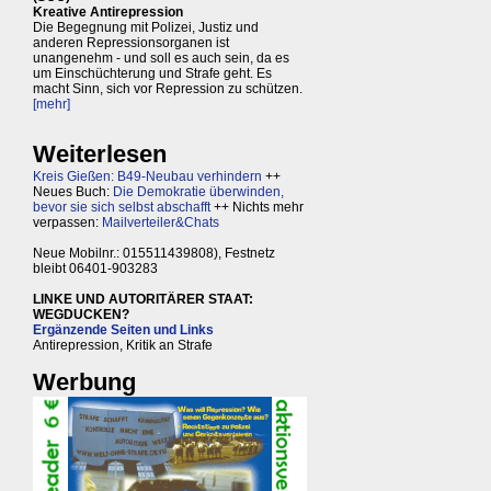
Kreative Antirepression
Die Begegnung mit Polizei, Justiz und
anderen Repressionsorganen ist
unangenehm - und soll es auch sein, da es
um Einschüchterung und Strafe geht. Es
macht Sinn, sich vor Repression zu schützen.
[mehr]
Weiterlesen
Kreis Gießen: B49-Neubau verhindern
++
Neues Buch:
Die Demokratie überwinden,
bevor sie sich selbst abschafft
++ Nichts mehr
verpassen:
Mailverteiler&Chats
Neue Mobilnr.: 015511439808), Festnetz
bleibt 06401-903283
LINKE UND AUTORITÄRER STAAT:
WEGDUCKEN?
Ergänzende Seiten und Links
Antirepression, Kritik an Strafe
Werbung