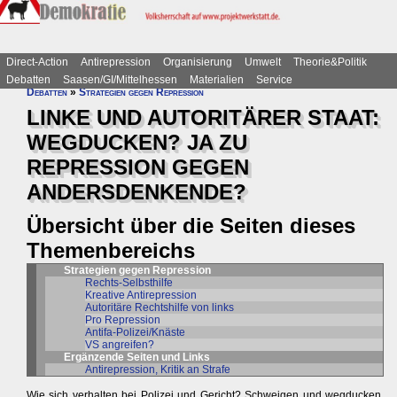
Direct-Action
Antirepression
Organisierung
Umwelt
Theorie&Politik
Debatten
Saasen/GI/Mittelhessen
Materialien
Service
Debatten
»
Strategien gegen Repression
LINKE UND AUTORITÄRER STAAT:
WEGDUCKEN? JA ZU
REPRESSION GEGEN
ANDERSDENKENDE?
Übersicht über die Seiten dieses
Themenbereichs
Strategien gegen Repression
Rechts-Selbsthilfe
Kreative Antirepression
Autoritäre Rechtshilfe von links
Pro Repression
Antifa-Polizei/Knäste
VS angreifen?
Ergänzende Seiten und Links
Antirepression, Kritik an Strafe
Wie sich verhalten bei Polizei und Gericht? Schweigen und wegducken,