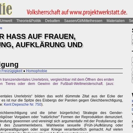
Umwelt
Theorie&Politik
Debatten
Saasen/GI/Mittelhessen
Materialien
Se
us
R HASS AUF FRAUEN,
UNG, AUFKLÄRUNG UND
igung
 Freizügigkeit
●
Homophobie
n transzendentales Urerlebnis, vergleichbar mit dem Öffnen des ersten
n Tieres oder dem Gewinn der Fußball-Weltmeisterschaft. (aus:
entales Urerlebnis“ bilden das wohl dümmste Zitat aus der Ecke der
es ist nur die Spitze des Eisbergs der Parolen gegen Gleichberechtigung,
le:
Kent Depesche Nr. 750
).
eichberechtigung und die (eher bürgerliche) Strategie des Gender-
ligiöser Vorgaben oder "natürlicher" Formen der Reproduktion denunziert.
eutung gewonnen und vereinigt sich argumentativ mit der Postulierung der
ard des Zusammenlebens. Wahlweise sexuelle (Früh-)Aufklärung oder
ergewaltigungen oder sogar Kriege verantwortlich gemacht. Auf vielen