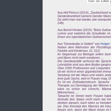
Aus Akif Pirincci (2014), „Deutschland
Geisteskrankheit namens Gender Main
Da sieht man mal wieder, wie manipulie
248)
Aus Bernd Höcker (2015): "Böse Gutmens
Lehrer und natürlich die Schulleiter
ihnen von irgendwelchen Gutmenschen 
Aus "Demokratie in Gefahr" von
Holger
Neben dem Wahnsinn der Flüchtlingsp
Familie und Kindersex. (S. 312)
Im Gegensatz zur Biologie sollen bei
und Mann nicht mehr existieren. …
Die Genderpolitik verhunzt die Sprac
Lehrstühle sind aus dem Boden gespro
Über 1000 Professoren und Linguisten f
ob wir nicht in einer gigantischen Irre
Sendung mit der Maus und vielen and
eine gute Sache, weil er Frauen mag. D
Es ist ein Zivilisationsbruch. Sprache
Therapie zur Demütigung der Männer im 
wäre es schon ein Unrecht, Männer 
Männerhass. …
Tatsache ist: Immer mehr Frauen habe
deshalb den Status nicht mehr bei ih
streben danach, nach oben zu heiraten.
sie. Das Konzept des Mannes als Haupt
freuen sich, wenn der Mann ihnen im Ha