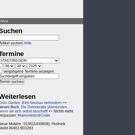
rvice
Suchen
Hilfe
Termine
vergangene Termine anzeigen
Weiterlesen
Kreis Gießen: B49-Neubau verhindern
++
Neues Buch:
Die Demokratie überwinden,
bevor sie sich selbst abschafft
++ Nichts mehr
verpassen:
Mailverteiler&Chats
Neue Mobilnr.: 015511439808), Festnetz
bleibt 06401-903283