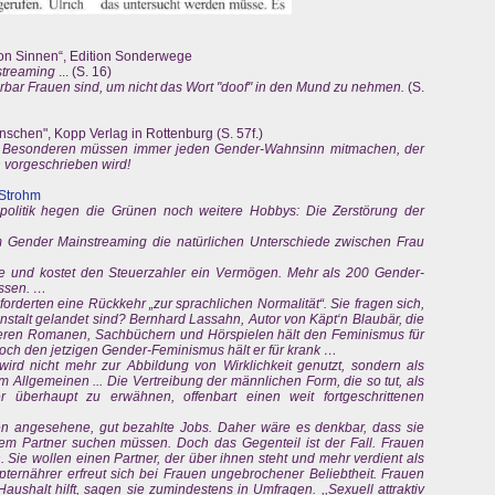
 von Sinnen“, Edition Sonderwege
streaming
... (S. 16)
rbar Frauen sind, um nicht das Wort "doof" in den Mund zu nehmen.
(S.
chen", Kopp Verlag in Rottenburg (S. 57f.)
 im Besonderen müssen immer jeden Gender-Wahnsinn mitmachen, der
vorgeschrieben wird!
 Strohm
olitik hegen die Grünen noch weitere Hobbys: Die Zerstörung der
m Gender Mainstreaming die natürlichen Unterschiede zwischen Frau
he und kostet den Steuerzahler ein Vermögen. Mehr als 200 Gender-
ssen. …
orderten eine Rückkehr „zur sprachlichen Normalität“. Sie fragen sich,
nanstalt gelandet sind? Bernhard Lassahn, Autor von Käpt‘n Blaubär, die
eren Romanen, Sachbüchern und Hörspielen hält den Feminismus für
och den jetzigen Gender-Feminismus hält er für krank …
 wird nicht mehr zur Abbildung von Wirklichkeit genutzt, sondern als
Allgemeinen ... Die Vertreibung der männlichen Form, die so tut, als
überhaupt zu erwähnen, offenbart einen weit fortgeschrittenen
n angesehene, gut bezahlte Jobs. Daher wäre es denkbar, dass sie
rem Partner suchen müssen. Doch das Gegenteil ist der Fall. Frauen
 Sie wollen einen Partner, der über ihnen steht und mehr verdient als
ernährer erfreut sich bei Frauen ungebrochener Beliebtheit. Frauen
ushalt hilft, sagen sie zumindestens in Umfragen. ,,Sexuell attraktiv