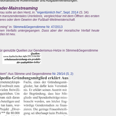
itionalistische Rollenmuster und Aufgabenverteilungen.
ender-Mainstreaming
rau solle an den Herd, in:
"eigentümlich frei", Sept. 2014
(S. 34)
n transzendentales Urerlebnis, vergleichbar mit dem Öffnen des ersten
eres oder dem Gewinn der Fußball-Weltmeisterschaft.
ming" in:
Stimme&Gegenstimme Nr. 47/2013
hen Verfalls untergegangen. Dass aber der moralische Verfall heute
das ist neu.
für genutzte Quellen zur Genderismus-Hetze in Stimme&Gegenstimme
roblem": Aus Stimme und Gegenstimme
Nr. 29/14 (S. 2)