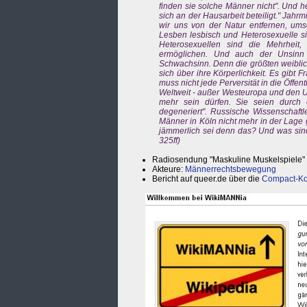
finden sie solche Männer nicht". Und
sich an der Hausarbeit beteiligt." Jahr
wir uns von der Natur entfernen, ums
Lesben lesbisch und Heterosexuelle si
Heterosexuellen sind die Mehrheit, 
ermöglichen. Und auch der Unsinn F
Schwachsinn. Denn die größten weiblic
sich über ihre Körperlichkeit. Es gibt
muss nicht jede Perversität in die Öffent
Weltweit - außer Westeuropa und den U
mehr sein dürfen. Sie seien durch e
degeneriert". Russische Wissenschaftl
Männer in Köln nicht mehr in der Lage
jämmerlich sei denn das? Und was sind 
325ff)
Radiosendung "Maskuline Muskelspiele"
Akteure:
Männerrechtsbewegung
Bericht auf queer.de über die
Compact-Ko