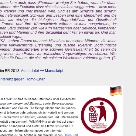
 heraus kam auch, dass „Ehepaare weniger Sex haben, wenn der Mann
millionen alte Evolution lässt sich nicht einfach weggendern. Umso mehr
o kranker und irrer werden wird. Und es gilt: Schwule sind schwul,
nd heterosexuell. Schwule und Lesben sind eine Minderheit, und die
die als einzige die biologische Reproduktivität der Gesellschaft
rauen und ihre Körperlichkeit würden sexuell ausgebeutet, ist
hen Stars unserer Zeit, wie Kirn Kardashian oder Beyonce, vermarkten
 Frauen und Männer und ihre Sexualität geht keinen etwas an. Und man
lichkeit tragen. …
SA - haben Frauen nur noch Mitleid mit deutschen Männern, die keine
ine verweichlichte Erziehung und falsche Toleranz „hoffnungslos
erinnen diagnostizierten eine schwere Geisteskrankheit. So seien die
 gewesen, ihre Frauen vor arabischen Vergewaltigern zu schützen. Wie
das für Frauen, die sich mit solchen Weicheiern zufrieden geben. (S.
 im BR 2013:
Audiodatei
++
Manuskript
nferenz gegen Homo-Ehen