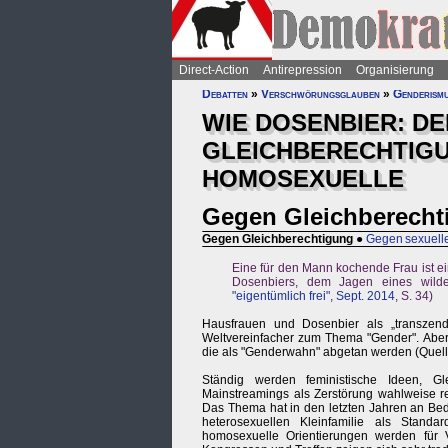
Direct-Action
Antirepression
Organisierung
Debatten
»
Verschwörungsglauben
»
Genderism
WIE DOSENBIER: DE
GLEICHBERECHTIG
HOMOSEXUELLE
Gegen Gleichberecht
Gegen Gleichberechtigung
●
Gegen sexuelle
Eine für den Mann kochende Frau ist ei
Dosenbiers, dem Jagen eines wilde
"eigentümlich frei", Sept. 2014
, S. 34)
Hausfrauen und Dosenbier als „transzend
Weltvereinfacher zum Thema "Gender". Aber 
die als "Genderwahn" abgetan werden (Quel
Ständig werden feministische Ideen, Gl
Mainstreamings als Zerstörung wahlweise re
Das Thema hat in den letzten Jahren an Bed
heterosexuellen Kleinfamilie als Stand
homosexuelle Orientierungen werden für V