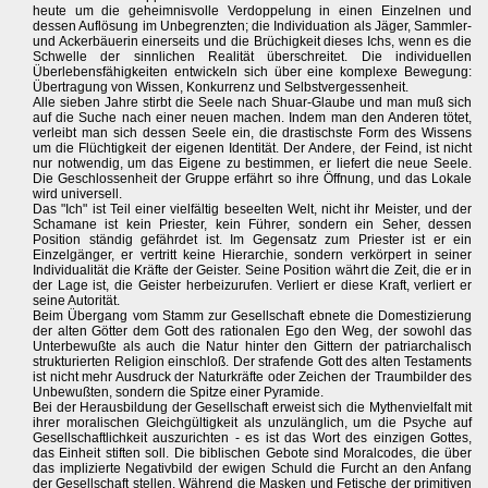
heute um die geheimnisvolle Verdoppelung in einen Einzelnen und
dessen Auflösung im Unbegrenzten; die Individuation als Jäger, Sammler-
und Ackerbäuerin einerseits und die Brüchigkeit dieses Ichs, wenn es die
Schwelle der sinnlichen Realität überschreitet. Die individuellen
Überlebensfähigkeiten entwickeln sich über eine komplexe Bewegung:
Übertragung von Wissen, Konkurrenz und Selbstvergessenheit.
Alle sieben Jahre stirbt die Seele nach Shuar-Glaube und man muß sich
auf die Suche nach einer neuen machen. Indem man den Anderen tötet,
verleibt man sich dessen Seele ein, die drastischste Form des Wissens
um die Flüchtigkeit der eigenen Identität. Der Andere, der Feind, ist nicht
nur notwendig, um das Eigene zu bestimmen, er liefert die neue Seele.
Die Geschlossenheit der Gruppe erfährt so ihre Öffnung, und das Lokale
wird universell.
Das "Ich" ist Teil einer vielfältig beseelten Welt, nicht ihr Meister, und der
Schamane ist kein Priester, kein Führer, sondern ein Seher, dessen
Position ständig gefährdet ist. Im Gegensatz zum Priester ist er ein
Einzelgänger, er vertritt keine Hierarchie, sondern verkörpert in seiner
Individualität die Kräfte der Geister. Seine Position währt die Zeit, die er in
der Lage ist, die Geister herbeizurufen. Verliert er diese Kraft, verliert er
seine Autorität.
Beim Übergang vom Stamm zur Gesellschaft ebnete die Domestizierung
der alten Götter dem Gott des rationalen Ego den Weg, der sowohl das
Unterbewußte als auch die Natur hinter den Gittern der patriarchalisch
strukturierten Religion einschloß. Der strafende Gott des alten Testaments
ist nicht mehr Ausdruck der Naturkräfte oder Zeichen der Traumbilder des
Unbewußten, sondern die Spitze einer Pyramide.
Bei der Herausbildung der Gesellschaft erweist sich die Mythenvielfalt mit
ihrer moralischen Gleichgültigkeit als unzulänglich, um die Psyche auf
Gesellschaftlichkeit auszurichten - es ist das Wort des einzigen Gottes,
das Einheit stiften soll. Die biblischen Gebote sind Moralcodes, die über
das implizierte Negativbild der ewigen Schuld die Furcht an den Anfang
der Gesellschaft stellen. Während die Masken und Fetische der primitiven