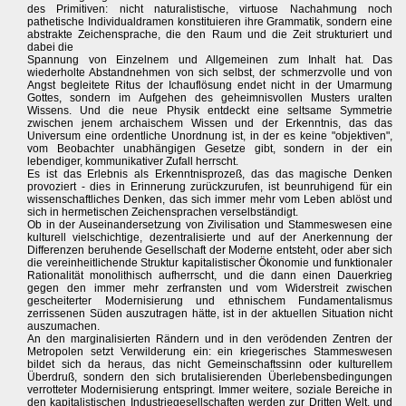
des Primitiven: nicht naturalistische, virtuose Nachahmung noch
pathetische Individualdramen konstituieren ihre Grammatik, sondern eine
abstrakte Zeichensprache, die den Raum und die Zeit strukturiert und
dabei die
Spannung von Einzelnem und Allgemeinen zum Inhalt hat. Das
wiederholte Abstandnehmen von sich selbst, der schmerzvolle und von
Angst begleitete Ritus der Ichauflösung endet nicht in der Umarmung
Gottes, sondern im Aufgehen des geheimnisvollen Musters uralten
Wissens. Und die neue Physik entdeckt eine seltsame Symmetrie
zwischen jenem archaischem Wissen und der Erkenntnis, das das
Universum eine ordentliche Unordnung ist, in der es keine "objektiven",
vom Beobachter unabhängigen Gesetze gibt, sondern in der ein
lebendiger, kommunikativer Zufall herrscht.
Es ist das Erlebnis als Erkenntnisprozeß, das das magische Denken
provoziert - dies in Erinnerung zurückzurufen, ist beunruhigend für ein
wissenschaftliches Denken, das sich immer mehr vom Leben ablöst und
sich in hermetischen Zeichensprachen verselbständigt.
Ob in der Auseinandersetzung von Zivilisation und Stammeswesen eine
kulturell vielschichtige, dezentralisierte und auf der Anerkennung der
Differenzen beruhende Gesellschaft der Moderne entsteht, oder aber sich
die vereinheitlichende Struktur kapitalistischer Ökonomie und funktionaler
Rationalität monolithisch aufherrscht, und die dann einen Dauerkrieg
gegen den immer mehr zerfransten und vom Widerstreit zwischen
gescheiterter Modernisierung und ethnischem Fundamentalismus
zerrissenen Süden auszutragen hätte, ist in der aktuellen Situation nicht
auszumachen.
An den marginalisierten Rändern und in den verödenden Zentren der
Metropolen setzt Verwilderung ein: ein kriegerisches Stammeswesen
bildet sich da heraus, das nicht Gemeinschaftssinn oder kulturellem
Überdruß, sondern den sich brutalisierenden Überlebensbedingungen
verrotteter Modernisierung entspringt. Immer weitere, soziale Bereiche in
den kapitalistischen Industriegesellschaften werden zur Dritten Welt, und