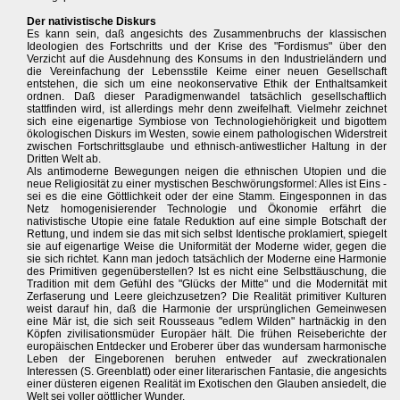
Der nativistische Diskurs
Es kann sein, daß angesichts des Zusammenbruchs der klassischen
Ideologien des Fortschritts und der Krise des "Fordismus" über den
Verzicht auf die Ausdehnung des Konsums in den Industrieländern und
die Vereinfachung der Lebensstile Keime einer neuen Gesellschaft
entstehen, die sich um eine neokonservative Ethik der Enthaltsamkeit
ordnen. Daß dieser Paradigmenwandel tatsächlich gesellschaftlich
stattfinden wird, ist allerdings mehr denn zweifelhaft. Vielmehr zeichnet
sich eine eigenartige Symbiose von Technologiehörigkeit und bigottem
ökologischen Diskurs im Westen, sowie einem pathologischen Widerstreit
zwischen Fortschrittsglaube und ethnisch-antiwestlicher Haltung in der
Dritten Welt ab.
Als antimoderne Bewegungen neigen die ethnischen Utopien und die
neue Religiosität zu einer mystischen Beschwörungsformel: Alles ist Eins -
sei es die eine Göttlichkeit oder der eine Stamm. Eingesponnen in das
Netz homogenisierender Technologie und Ökonomie erfährt die
nativistische Utopie eine fatale Reduktion auf eine simple Botschaft der
Rettung, und indem sie das mit sich selbst Identische proklamiert, spiegelt
sie auf eigenartige Weise die Uniformität der Moderne wider, gegen die
sie sich richtet. Kann man jedoch tatsächlich der Moderne eine Harmonie
des Primitiven gegenüberstellen? Ist es nicht eine Selbsttäuschung, die
Tradition mit dem Gefühl des "Glücks der Mitte" und die Modernität mit
Zerfaserung und Leere gleichzusetzen? Die Realität primitiver Kulturen
weist darauf hin, daß die Harmonie der ursprünglichen Gemeinwesen
eine Mär ist, die sich seit Rousseaus "edlem Wilden" hartnäckig in den
Köpfen zivilisationsmüder Europäer hält. Die frühen Reiseberichte der
europäischen Entdecker und Eroberer über das wundersam harmonische
Leben der Eingeborenen beruhen entweder auf zweckrationalen
Interessen (S. Greenblatt) oder einer literarischen Fantasie, die angesichts
einer düsteren eigenen Realität im Exotischen den Glauben ansiedelt, die
Welt sei voller göttlicher Wunder.