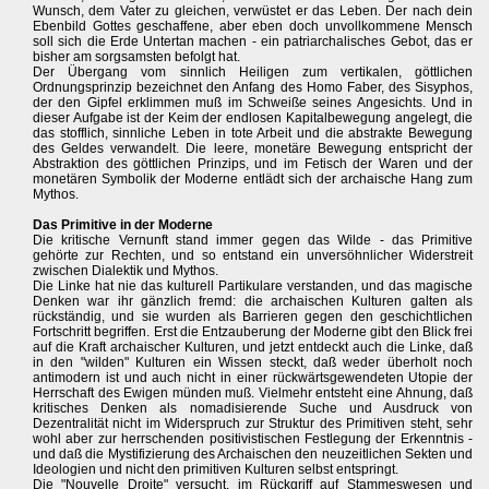
Wunsch, dem Vater zu gleichen, verwüstet er das Leben. Der nach dein
Ebenbild Gottes geschaffene, aber eben doch unvollkommene Mensch
soll sich die Erde Untertan machen - ein patriarchalisches Gebot, das er
bisher am sorgsamsten befolgt hat.
Der Übergang vom sinnlich Heiligen zum vertikalen, göttlichen
Ordnungsprinzip bezeichnet den Anfang des Homo Faber, des Sisyphos,
der den Gipfel erklimmen muß im Schweiße seines Angesichts. Und in
dieser Aufgabe ist der Keim der endlosen Kapitalbewegung angelegt, die
das stofflich, sinnliche Leben in tote Arbeit und die abstrakte Bewegung
des Geldes verwandelt. Die leere, monetäre Bewegung entspricht der
Abstraktion des göttlichen Prinzips, und im Fetisch der Waren und der
monetären Symbolik der Moderne entlädt sich der archaische Hang zum
Mythos.
Das Primitive in der Moderne
Die kritische Vernunft stand immer gegen das Wilde - das Primitive
gehörte zur Rechten, und so entstand ein unversöhnlicher Widerstreit
zwischen Dialektik und Mythos.
Die Linke hat nie das kulturell Partikulare verstanden, und das magische
Denken war ihr gänzlich fremd: die archaischen Kulturen galten als
rückständig, und sie wurden als Barrieren gegen den geschichtlichen
Fortschritt begriffen. Erst die Entzauberung der Moderne gibt den Blick frei
auf die Kraft archaischer Kulturen, und jetzt entdeckt auch die Linke, daß
in den "wilden" Kulturen ein Wissen steckt, daß weder überholt noch
antimodern ist und auch nicht in einer rückwärtsgewendeten Utopie der
Herrschaft des Ewigen münden muß. Vielmehr entsteht eine Ahnung, daß
kritisches Denken als nomadisierende Suche und Ausdruck von
Dezentralität nicht im Widerspruch zur Struktur des Primitiven steht, sehr
wohl aber zur herrschenden positivistischen Festlegung der Erkenntnis -
und daß die Mystifizierung des Archaischen den neuzeitlichen Sekten und
Ideologien und nicht den primitiven Kulturen selbst entspringt.
Die "Nouvelle Droite" versucht, im Rückgriff auf Stammeswesen und