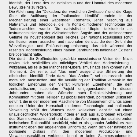
Identität, der Leere des Industrialismus und der Unmoral des modernen
Bewußtseins zu retten.
Die Ablehnung der "Dekadenz der westlichen Zivilisation" und die Klage
über die Auflösung der "nationalen Identität" endete in der
Mechanisierung einer wabernden Romantik, jener Mischung aus
Nativismus und Teleologie, die im Kontext moderner Technologie zur
Todesmaschine wurde. Die nativistische Utopie funktionierte als
Instrumentalisierung der zivilisatorischen Ängste und der antimodernen
Gefühle im Industrieprojekt des Reiches. Der Nationalsozialismus schuf
die Illusion einer rassischen und nationalen Identität, die dem Gefühl der
Wurzellosigkeit und Enttäuschung entsprang, das sich während der
rasanten Modernisierung eines halben Jahrhunderts nationaler Existenz
breit gemacht hatte.
Die durch die Großindustrie gestärkte messianische Vision der Nazis
erwies sich schließlich als mächtiges Vehikel der Modernisierung -
wirksamer, als es je der Manchester-Liberalismus hätte sein können (W. 1.
Thomson). Die reine, auf "das Eine" ausgerichtete Stilisierung der
ethnischen Identität führte dazu, "das Andere", sei es rassisch oder
moralisch, auszurotten, und die Verklärung der Tradition versank in der
tödlichen Einebnung der Vielfalt kultureller Eigenheiten, die dem
zentralistischen, nationalen Projekt entgegenstanden. In diesem
Jahrhundert haben die Wünsche nach Rekollektivisierung und
Kommunion mit dem Heiligen zu globalisierenden, politischen Diskursen
geführt, die in der modernen Maschinerie von Massenvernichtungslagern
endeten. Unter der Herrschaft moderner Technologie und nationaler
Verwaltung stößt der Wunsch nach kollektiver Identität auf einen
unauslöschlichen Widerspruch: indem er sich aus autonomen Praktiken
des Stammeswesens nährt und damit die Ablehnung der totalisierenden
technischen Rationalität ausdrückt, wird er als globaler Antidiskurs zum
Instrument eben der abgelehnten Uniformität. Wenn sich der nativistisch
politisierte Diskurs mit den modernen Produktions- und
Verwaltungspraktiken verbindet, bringt er keine Stammesautonomie,