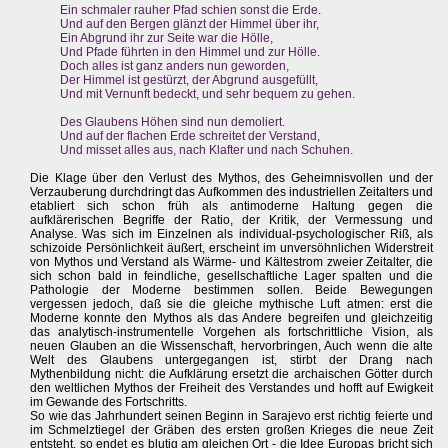
Ein schmaler rauher Pfad schien sonst die Erde.
Und auf den Bergen glänzt der Himmel über ihr,
Ein Abgrund ihr zur Seite war die Hölle,
Und Pfade führten in den Himmel und zur Hölle.
Doch alles ist ganz anders nun geworden,
Der Himmel ist gestürzt, der Abgrund ausgefüllt,
Und mit Vernunft bedeckt, und sehr bequem zu gehen.
Des Glaubens Höhen sind nun demoliert.
Und auf der flachen Erde schreitet der Verstand,
Und misset alles aus, nach Klafter und nach Schuhen.
Die Klage über den Verlust des Mythos, des Geheimnisvollen und der
Verzauberung durchdringt das Aufkommen des industriellen Zeitalters und
etabliert sich schon früh als antimoderne Haltung gegen die
aufklärerischen Begriffe der Ratio, der Kritik, der Vermessung und
Analyse. Was sich im Einzelnen als individual-psychologischer Riß, als
schizoide Persönlichkeit äußert, erscheint im unversöhnlichen Widerstreit
von Mythos und Verstand als Wärme- und Kältestrom zweier Zeitalter, die
sich schon bald in feindliche, gesellschaftliche Lager spalten und die
Pathologie der Moderne bestimmen sollen. Beide Bewegungen
vergessen jedoch, daß sie die gleiche mythische Luft atmen: erst die
Moderne konnte den Mythos als das Andere begreifen und gleichzeitig
das analytisch-instrumentelle Vorgehen als fortschrittliche Vision, als
neuen Glauben an die Wissenschaft, hervorbringen, Auch wenn die alte
Welt des Glaubens untergegangen ist, stirbt der Drang nach
Mythenbildung nicht: die Aufklärung ersetzt die archaischen Götter durch
den weltlichen Mythos der Freiheit des Verstandes und hofft auf Ewigkeit
im Gewande des Fortschritts.
So wie das Jahrhundert seinen Beginn in Sarajevo erst richtig feierte und
im Schmelztiegel der Gräben des ersten großen Krieges die neue Zeit
entsteht, so endet es blutig am gleichen Ort - die Idee Europas bricht sich