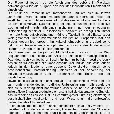
Die Frage ist jedoch, ob die Ablehnung des Lebens in Projekten
notwendigerweise die Aufgabe der Idee der individuellen Emanzipation
einschließt.
Die Kritik der Romantik am Tatmenschen und am sich im letzten
Jahrhundert verbreitenden Typ des Impresarios nimmt die Krise der
westlichen Fortschrittsbesessenheit und des unerschütterlichen Glaubens
an sich selbst vorweg. Das mit moderner Technik ausgestattete, projektive
Ego unterliegt heute allerdings nicht mehr nur der emotionalen
Distanzierung sensibler Künstlerseelen, sondern es drängt sich immer
mehr die Frage auf, ob seine unermüdliche Tätigkeit nicht die Existenz der
Welt gefährdet. Der "unvermeidliche Weiße" (A. Carpentier) hat den
Globus geografisch erobert, ihn kulturell eingeebnet und dabei seine
natürlichen Ressourcen erschöpft. An der Grenze der Moderne wird
sichtbar, daß sein Projekt tödlich sein könnte.
Die Erkenntnis der begrenzten Möglichkeiten des sich in die Welt
projizierienden Ichs schließt die Kritik, der Utopie der Emanzipation ein.
Das Ideal, sich von jeglicher Beschränktheit zu befreien, setzt die Logik
des freien Willens und die Ratio absolut. Der individuelle Wille erfährt
jedoch in der Moderne eine doppelte Dekonstruktion: durch seine
gesellschaftliche Materialisierung unterliegt er der Verkehrung der
individuell verausgabten Arbeit in die gänzlich unpersönliche Logik der
Kapitalbewegung
sowie gesellschaftlicher Funktionalität, und gleichzeitig wird um die
Jahrhundertwende deutlich, daß das Unbewußte eine Rolle spielt, die
sich die Aufklärung nicht hat träumen lassen. So hat die Moderne eine
zwiespältige Situation produziert: einerseits hat sie das autonome Subjekt,
das Herr seines Schicksals ist, ins Zentrum gestellt, um es gleichzeitig in
gesellschaftlicher Abstraktion und des Wissens um die unbewußte
Bedingtheit des Ichs aufzulösen.
Erscheint uns die Idee der Emanzipation immer noch attraktiv, wenn es um
die Abschaffung der verschiedensten, klassischen Formen der Sklaverei
oder die "Befreiung" nationaler und ökonomischer Abhängigkeit geht, so