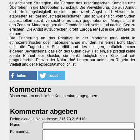
es entstehen Strategien, die Formen des ursprünglichen Kampfes ums
Überleben in die Metropolen zurückruft. Die Verwilderung, die aus Armut
und Hoffnungslosigkeit entsteht, produziert Angst und Abwehr im
etablierten Teil der Industriegesellschaften, und so wie er sich vom Süden
abzuschotten sucht, versucht er es auch gegenüber der Marginalität in
den Zentren: Mauern gegen das Fremde in sich selbst und nach außen zu
errichten. Die Angst aufzubrechen, droht Europa erneut in die Barbarei zu
treiben.
Die Erinnerung an das Primitive in der Moderne muß nicht in
ethnozentristischer oder nationaler Enge münden. Ihr fernes Echo klagt
nicht die Tugend der Solidarität und des richtigen, natürlich immer
eigenen Bewußtseins, das sich des Guten gewiß ist, ein, sie predigt keine
ideale Einheit der Geister, sie lenkt lediglich den Blick auf ein
pragmatisches Prinzip der Natur: daß Leben nur unter den Regeln der
Vielfalt und der Reziprozität möglich ist.
Kommentare
Bisher wurden noch keine Kommentare abgegeben.
Kommentar abgeben
Deine aktuelle Netzadresse: 216.73.216.110
Name
Kommentar