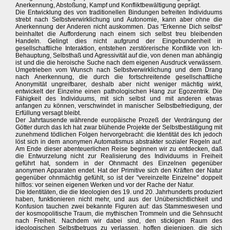
Anerkennung, Abstoßung, Kampf und Konfliktbewältigung geprägt.
Die Entwicklung des von traditionellen Bindungen befreiten Individuums
strebt nach Selbstverwirklichung und Autonomie, kann aber ohne die
Anerkennung der Anderen nicht auskommen. Das "Erkenne Dich selbst"
beinhaltet die Aufforderung nach einem sich selbst treu bleibenden
Handeln. Gelingt dies nicht aufgrund der Eingebundenheit in
gesellschaftliche Interaktion, entstehen zerstörerische Konflikte von Ich-
Behauptung, Selbsthaß und Agressivität auf die, von denen man abhängig
ist und die die heroische Suche nach dem eigenen Ausdruck verwässern.
Umgetrieben vom Wunsch nach Selbstverwirklichung und dem Drang
nach Anerkennung, die durch die fortschreitende gesellschaftliche
Anonymität ungreifbarer, deshalb aber nicht weniger mächtig wirkt,
entwickelt der Einzelne einen pathologischen Hang zur Egozentrik. Die
Fähigkeit des Individuums, mit sich selbst und mit anderen etwas
anfangen zu können, verschwindet in manischer Selbstbefriedigung, der
Erfüllung versagt bleibt.
Der Jahrtausende währende europäische Prozeß der Verdrängung der
Götter durch das Ich hat zwar blühende Projekte der Selbstbestätigung mit
zunehmend tödlichen Folgen hervorgebracht: die Identität des Ich jedoch
löst sich in dem anonymen Automatismus abstrakter sozialer Regeln auf.
Am Ende dieser abenteuerlichen Reise beginnen wir zu entdecken, daß
die Entwurzelung nicht zur Realisierung des Individuums in Freiheit
geführt hat, sondern in der Ohnmacht des Einzelnen gegenüber
anonymen Apparaten endet. Hat der Primitive sich den Kräften der Natur
gegenüber ohnmächtig gefühlt, so ist der "vereinzelte Einzelne" doppelt
hilflos: vor seinen eigenen Werken und vor der Rache der Natur.
Die Identitäten, die die Ideologien des 19. und 20. Jahrhunderts produziert
haben, funktionieren nicht mehr, und aus der Unübersichtlichkeit und
Konfusion tauchen zwei bekannte Figuren auf: das Stammeswesen und
der kosmopolitische Traum, die mythischen Trommeln und die Sehnsucht
nach Freiheit. Nachdem wir dabei sind, den stickigen Raum des
ideologischen Selbstbetrugs zu verlassen, hoffen diejenigen, die sich