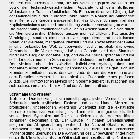
sondern eine Ideologie hervor, die als Vermittlungsglied zwischen der
Logik der technisch-wirtschaftlichen Apparate und dem stofflichen
Widerstand der Tradition funktioniert. Die Ethnozentristen verdrängen, daß
der Nationalismus, der in diesem Jahrhundert im Namen der Authenzität
eine Reihe von Kriegen angezettelt hat, das blutige Schmiermittel des
Kapitalwachstums und der Herausbildung zentraler Verwaltungen war.
Die Nachahmung traditioneller Ritualität in Gesellschaften, die sich durch
die Atornisierung ihrer Mitglieder auszeichnen, schafft keine Katharsis der
Vereinigung, sondern einen kollektiven, repressiven und rassistischen
Wahn, der die reale, mangelnde Identität und die Abwesenheit der Götter
in einer entzauberten Welt zu überwinden sucht. Es bleibt das ewige
Versprechen, die Versicherung, daß das Gelobte Land des Stammes
hinter dem Berg der Moderne liegt, dort wo die Steine sprechen und die
gefiederte Schlange den Gesang des herabsteigenden Gottes anstimmt.
Der Abstand aber, der zwischen kollektivem Mythosglauben und
modernem Alltag klafft, erzeugt Spannungen, die dazu neigen, sich am
Fremden zu entladen - es ist der ewige Jude, der uns die Vertreibung aus
dem Paradies beschert hat und nicht die Ökonomie eines profanen
Alltags. Die Kluft zwischen Mythos und Moderne gebiert Frustrationen, die
sich, politisch organisiert, im Haß auf den Anderen entladen.
Schamane und Priester
Trotz der Durchsetzung instrumentell-pragmatischer Vernunft ist die
Sehnsucht nach mythischer Ekstase und dem Hang, Mythen zu
produzieren, ungebrochen. Allerdings widersetzt sich die ekstatische
Leere der diskursiven Vermittlung - sie kann sich nur in gemeinschaftlich
verstandenen Symbolen und Riten ausdrücken, die der Moderne längst
abhanden gekommen sind. Der Glaube in tribalen Gemeinschaften
integriert die Alltagserfahrung, während die Neuzeit Glaubens- und
Arbeitswelt trennt, und dieser Riß läßt sich nicht durch sprachliche
Mythenbildung überwinden. Die Aktivierung des Unbewußten findet nicht
durch die Mimesis archaischer Götter statt, und gesellschaftlich fehlen uns