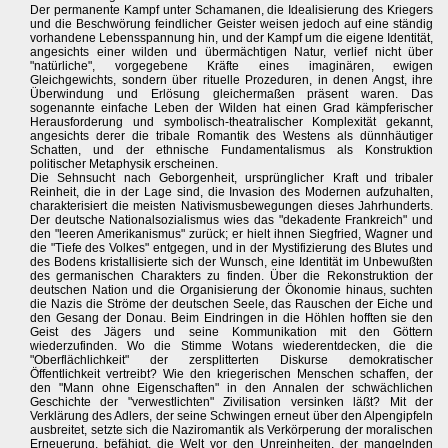
Der permanente Kampf unter Schamanen, die Idealisierung des Kriegers
und die Beschwörung feindlicher Geister weisen jedoch auf eine ständig
vorhandene Lebensspannung hin, und der Kampf um die eigene Identität,
angesichts einer wilden und übermächtigen Natur, verlief nicht über
"natürliche", vorgegebene Kräfte eines imaginären, ewigen
Gleichgewichts, sondern über rituelle Prozeduren, in denen Angst, ihre
Überwindung und Erlösung gleichermaßen präsent waren. Das
sogenannte einfache Leben der Wilden hat einen Grad kämpferischer
Herausforderung und symbolisch-theatralischer Komplexität gekannt,
angesichts derer die tribale Romantik des Westens als dünnhäutiger
Schatten, und der ethnische Fundamentalismus als Konstruktion
politischer Metaphysik erscheinen.
Die Sehnsucht nach Geborgenheit, ursprünglicher Kraft und tribaler
Reinheit, die in der Lage sind, die Invasion des Modernen aufzuhalten,
charakterisiert die meisten Nativismusbewegungen dieses Jahrhunderts.
Der deutsche Nationalsozialismus wies das "dekadente Frankreich" und
den "leeren Amerikanismus" zurück; er hielt ihnen Siegfried, Wagner und
die "Tiefe des Volkes" entgegen, und in der Mystifizierung des Blutes und
des Bodens kristallisierte sich der Wunsch, eine Identität im Unbewußten
des germanischen Charakters zu finden. Über die Rekonstruktion der
deutschen Nation und die Organisierung der Ökonomie hinaus, suchten
die Nazis die Ströme der deutschen Seele, das Rauschen der Eiche und
den Gesang der Donau. Beim Eindringen in die Höhlen hofften sie den
Geist des Jägers und seine Kommunikation mit den Göttern
wiederzufinden. Wo die Stimme Wotans wiederentdecken, die die
"Oberflächlichkeit" der zersplitterten Diskurse demokratischer
Öffentlichkeit vertreibt? Wie den kriegerischen Menschen schaffen, der
den "Mann ohne Eigenschaften" in den Annalen der schwächlichen
Geschichte der "verwestlichten" Zivilisation versinken läßt? Mit der
Verklärung des Adlers, der seine Schwingen erneut über den Alpengipfeln
ausbreitet, setzte sich die Naziromantik als Verkörperung der moralischen
Erneuerung, befähigt, die Welt vor den Unreinheiten, der mangelnden