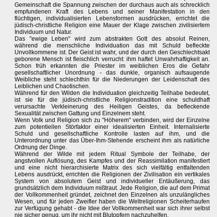
Gemeinschaft die Spannung zwischen der durchaus auch als schrecklich
empfundenen Kraft des Lebens und seiner Manifestation in den
flüchtigen, individualisierten Lebensformen ausdrücken, errichtet die
jüdisch-christliche Religion eine Mauer der Klage zwischen zivilisiertem
Individuum und Natur.
Das "ewige Leben" wird zum abstrakten Gott des absolut Reinen,
während die menschliche Individuation das mit Schuld befleckte
Unvollkommene ist. Der Geist ist wahr, und der durch den Geschlechtsakt
geborene Mensch ist fleischlich verrucht: ihm haftet Unwahrhaftigkeit an.
Schon früh erkannten die Priester im weiblichen Eros die Gefahr
gesellschaftlicher Unordnung - das dunkle, organisch aufsaugende
Weibliche steht schlechthin für die Niederungen der Leidenschaft des
Leiblichen und Chaotischen.
Während für den Wilden die Individuation gleichzeitig Teilhabe bedeutet,
ist sie für die jüdisch-christliche Religionstradition eine schuldhaft
verursachte Verkleinerung des Heiligen Geistes, da befleckende
Sexualität zwischen Gattung und Einzelnem steht.
Wenn Volk und Religion sich zu "Höherem" verbinden, wird der Einzelne
zum potentiellen Störfaktor einer idealisierten Einheit. Internalisierte
Schuld und gesellschaftliche Kontrolle lasten auf ihm, und die
Unterordnung unter das Über-Ihm-Stehende erscheint ihm als natürliche
Ordnung der Dinge.
Während der Wilde mit jedem Ritual Symbole der Teilhabe, der
angstvollen Auflösung, des Kampfes und der Reassimilation manifestiert
und eine nicht hierarchisierte Matrix des sich vielfältig entfaltenden
Lebens ausdrückt, errichten die Religionen der Zivilisation ein vertikales
System von absolutem Geist und individueller Entäußerung, das
grundsätzlich dem Individuum mißtraut. Jede Religion, die auf dem Primat
der Vollkommenheit gründet, zeichnet den Einzelnen als unzulängliches
Wesen, und für jeden Zweifler haben die Weltreligionen Scheiterhaufen
zur Verfügung gehabt - die Idee der Vollkommenheit war sich ihrer selbst
nie sicher genug, um ihr nicht mit Blutopfern nachzuhelfen.