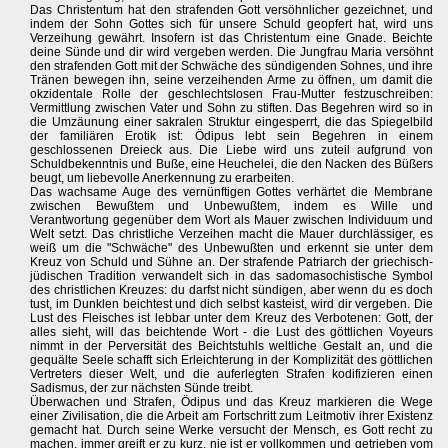
Das Christentum hat den strafenden Gott versöhnlicher gezeichnet, und
indem der Sohn Gottes sich für unsere Schuld geopfert hat, wird uns
Verzeihung gewährt. Insofern ist das Christentum eine Gnade. Beichte
deine Sünde und dir wird vergeben werden. Die Jungfrau Maria versöhnt
den strafenden Gott mit der Schwäche des sündigenden Sohnes, und ihre
Tränen bewegen ihn, seine verzeihenden Arme zu öffnen, um damit die
okzidentale Rolle der geschlechtslosen Frau-Mutter festzuschreiben:
Vermittlung zwischen Vater und Sohn zu stiften. Das Begehren wird so in
die Umzäunung einer sakralen Struktur eingesperrt, die das Spiegelbild
der familiären Erotik ist: Ödipus lebt sein Begehren in einem
geschlossenen Dreieck aus. Die Liebe wird uns zuteil aufgrund von
Schuldbekenntnis und Buße, eine Heuchelei, die den Nacken des Büßers
beugt, um liebevolle Anerkennung zu erarbeiten.
Das wachsame Auge des vernünftigen Gottes verhärtet die Membrane
zwischen Bewußtem und Unbewußtem, indem es Wille und
Verantwortung gegenüber dem Wort als Mauer zwischen Individuum und
Welt setzt. Das christliche Verzeihen macht die Mauer durchlässiger, es
weiß um die "Schwäche" des Unbewußten und erkennt sie unter dem
Kreuz von Schuld und Sühne an. Der strafende Patriarch der griechisch-
jüdischen Tradition verwandelt sich in das sadomasochistische Symbol
des christlichen Kreuzes: du darfst nicht sündigen, aber wenn du es doch
tust, im Dunklen beichtest und dich selbst kasteist, wird dir vergeben. Die
Lust des Fleisches ist lebbar unter dem Kreuz des Verbotenen: Gott, der
alles sieht, will das beichtende Wort - die Lust des göttlichen Voyeurs
nimmt in der Perversität des Beichtstuhls weltliche Gestalt an, und die
gequälte Seele schafft sich Erleichterung in der Komplizität des göttlichen
Vertreters dieser Welt, und die auferlegten Strafen kodifizieren einen
Sadismus, der zur nächsten Sünde treibt.
Überwachen und Strafen, Ödipus und das Kreuz markieren die Wege
einer Zivilisation, die die Arbeit am Fortschritt zum Leitmotiv ihrer Existenz
gemacht hat. Durch seine Werke versucht der Mensch, es Gott recht zu
machen, immer greift er zu kurz, nie ist er vollkommen und getrieben vom