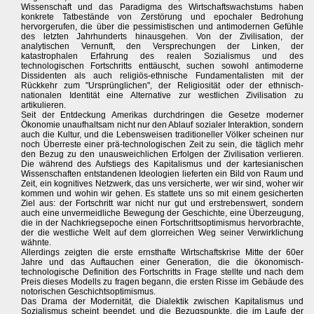
Wissenschaft und das Paradigma des Wirtschaftswachstums haben
konkrete Tatbestände von Zerstörung und epochaler Bedrohung
hervorgerufen, die über die pessimistischen und antimodernen Gefühle
des letzten Jahrhunderts hinausgehen. Von der Zivilisation, der
analytischen Vernunft, den Versprechungen der Linken, der
katastrophalen Erfahrung des realen Sozialismus und des
technologischen Fortschritts enttäuscht, suchen sowohl antimoderne
Dissidenten als auch religiös-ethnische Fundamentalisten mit der
Rückkehr zum "Ursprünglichen", der Religiosität oder der ethnisch-
nationalen Identität eine Alternative zur westlichen Zivilisation zu
artikulieren.
Seit der Entdeckung Amerikas durchdringen die Gesetze moderner
Ökonomie unaufhaltsam nicht nur den Ablauf sozialer Interaktion, sondern
auch die Kultur, und die Lebensweisen traditioneller Völker scheinen nur
noch Überreste einer prä-technologischen Zeit zu sein, die täglich mehr
den Bezug zu den unausweichlichen Erfolgen der Zivilisation verlieren.
Die während des Aufstiegs des Kapitalismus und der kartesianischen
Wissenschaften entstandenen Ideologien lieferten ein Bild von Raum und
Zeit, ein kognitives Netzwerk, das uns versicherte, wer wir sind, woher wir
kommen und wohin wir gehen. Es stattete uns so mit einem gesicherten
Ziel aus: der Fortschritt war nicht nur gut und erstrebenswert, sondern
auch eine unvermeidliche Bewegung der Geschichte, eine Überzeugung,
die in der Nachkriegsepoche einen Fortschrittsoptimismus hervorbrachte,
der die westliche Welt auf dem glorreichen Weg seiner Verwirklichung
wähnte.
Allerdings zeigten die erste ernsthafte Wirtschaftskrise Mitte der 60er
Jahre und das Auftauchen einer Generation, die die ökonomisch-
technologische Definition des Fortschritts in Frage stellte und nach dem
Preis dieses Modells zu fragen begann, die ersten Risse im Gebäude des
notorischen Geschichtsoptimismus.
Das Drama der Modernität, die Dialektik zwischen Kapitalismus und
Sozialismus scheint beendet, und die Bezugspunkte, die im Laufe der