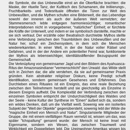
die Symbole, die das Unbewußte einst an die Oberfläche brachten: die
Maske, der rituelle Tanz, der Kulttisch des Schamanen, die Initiierungs-,
Fruchtbarkeits- und Todesrituale öffneten die Türen zur Welt des
Unbewußten, und die Mythen schufen eine Bilderwelt, die das Lebendige
sowohl der inneren als auch der äußeren Welt vernetzten; der
Stammesmensch lebte entgegen harmoniesüchtiger, romantischer
Interpretationen nicht in vorgegebener, "natürlicher" Einheit; er fürchtete
die Kräfte der Unterwelt, und indem er sie symbolisch darstellte, machte er
sie sich vertraut. Der erzählte oder theatralisch durchlebte Mythos stellte
eine Verbindung zwischen den Traumbildern des Unbewußten und der
Natur her, schuf ein Zeichensystem, in dem sich die Menschen
wiedererkannten. In einer Welt, in der die Natur voller Rätsel und
Gefahren, und in der der Andere ein potentieller Feind war, funktionierte
der Mythos als lebenswichtiger, identitätsstiftender Bezugspunkt der
Gemeinschaft.
Die Verknüpfung von gemeinsamer Jagd und den Bildern des Ayahuasca-
Ritus der Amazonasindianer "vermenschlicht" den Urwald: das Wilde stellt
sich in Zeichen dar, die alle verstehen, da sie auf gemeinsamer Praxis
gründen. Kein abstrakter religiöser Diskurs, keine Predigt schafft
Identifikation, sondern gemeinsam Gesehenes und Erfahrenes. Das
Durchleben eines Rituales ist ein Ereignis, das eine reale Beziehung
zwischen den Teilnehmern herstellt und sie gleichzeitig als Einzelne in
diesem Ereignis aufhebt. Die Komplexität der Verbindung zwischen den
einzelnen Symbolen entspricht der Undurchsichtigkeit des Waldes und
der Seele - keine Kultur der Synthese im "Einen" äußert sich da, sondern
ein wildes Denken, daß um die Vielfalt weiß. Sowenig wie ein isoliertes
Subjekt der "Welt der Objekte" gegenübersteht, sowenig lebt der Wilde die
"magische Einheit von Mensch und Natur". Singularisierte Mitglieder der
Gruppe, die mit einem vielfältigen Raum vernetzt ist, wissen um das, was
später "Ichspaltung" genannt wurde: der Mensch ist keine Insel mit
Eigenname, sondern ein Wesen, das zwischen Traumwelt und
Wirklichkeit ein Doppelleben lebt. Die Ureinwohner Amerikas wissen bis