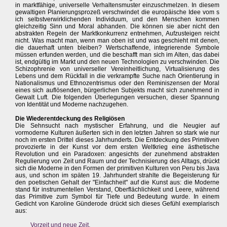
in marktfähige, universelle Verhaltensmuster einzuschmelzen. In diesem
gewaltigen Planierungsprozeß verschwindet die europäische Idee vom s
ich selbstverwirklichenden Individuum, und den Menschen kommen
gleichzeitig Sinn und Moral abhanden. Die können sie aber nicht den
abstrakten Regeln der Marktkonkurrenz entnehmen, Aufzusteigen reicht
nicht. Was macht man, wenn man oben ist und was geschieht mit denen,
die dauerhaft unten bleiben? Wertschaffende, integrierende Symbole
müssen erfunden werden, und die beschafft man sich im Alten, das dabei
ist, endgültig im Markt und den neuen Technologien zu verschwinden. Die
Schizophrenie von universeller Vereinheitlichung, Virtualisierung des
Lebens und dem Rückfall in die verkrampfte Suche nach Orientierung in
Nationalismus und Ethnozentrismus oder den Reminiszensen der Moral
eines sich auflösenden, bürgerlichen Subjekts macht sich zunehmend in
Gewalt Luft. Die folgenden Überlegungen versuchen, dieser Spannung
von Identität und Moderne nachzugehen.
Die Wiederentdeckung des Religiösen
Die Sehnsucht nach mystischer Erfahrung, und die Neugier auf
vormoderne Kulturen äußerten sich in den letzten Jahren so stark wie nur
noch im ersten Drittel dieses Jahrhunderts. Die Entdeckung des Primitiven
provozierte in der Kunst vor dem ersten Weltkrieg eine ästhetische
Revolution und ein Paradoxen: angesichts der zunehmend abstrakten
Regulierung von Zeit und Raum und der Technisierung des Alltags, drückt
sich die Moderne in den Formen der primitiven Kulturen von Peru bis Java
aus, und schon im späten 19. Jahrhundert strahlte die Begeisterung für
den poetischen Gehalt der "Einfachheit" auf die Kunst aus: die Moderne
stand für instrumentellen Verstand, Oberflächlichkeit und Leere, während
das Primitive zum Symbol für Tiefe und Bedeutung wurde. In einem
Gedicht von Karoline Günderode drückt sich dieses Gefühl exemplarisch
aus:
Vorzeit und neue Zeit.