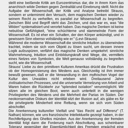
stellt eine beißende Kritik am Eurozentrismus dar, die in ihrem Kern das
anarchisch wilde Denken gegen Zentralität und Einebnung stellt. Nicht die
Aufgabe der Wissenschaft, der Kritik und Analyse betreibt Strauss,
sondern er unternimmt den Versuch, dem magischen Denken wieder zu
seinem Recht zu verhelfen, es parallel zur Wissenschaft zu begreifen.
Zwischen Bild und Begriff steht das Zeichen, und das war es, was "die
Wilden" systematisiert und verortet haben. Das magische Denken ist keine
nebulöse Gefühligkeit, "eine schüchterne und stammelnde Form der
Wissenschaft. Es ist eher ein Schatten, der den Körper ankündigt, und in
gewissem Sinn ebenso vollständig wie er." (Levi-Strauss)
Während die moderne Wissenschaft die sinnliche Intuition zu überwinden
trachtet, indem sie sich vom Objekt zu lösen sucht, um dessen innere
Logik aufzuspüren, verfährt das magische Denken umgekehrt: sinnliche
Wahrnehmung, Intuition und Einbildungskraft sind Wege, die, vermittels
eines Netzes von Symbolen, die Welt genauso vollständig zu begreifen
sucht, wie die Wissenschaft.
Strauss’ Liebe zu den primitiven Kulturen Amerikas drückt die Frustration
ob der Homogenisierung des Westens aus. Gleichzeitig ist ihm immer
bewußt gewesen, daß er die Verwandlung in den mythischen Vogel der
Kultur des Urwaldes nicht erleben wird. Dreitausend Jahre
zivilisatorischen Prozesses, und die universelle Vernetzung von Arbeit und
Waren haben die Rückkehr zur "splended isolation" verunmöglicht. Wir
sitzen alle im gleichen Boot, wenn auch unterteilt in die wenigen
Privilegierten des Westens und die Mehrheit der Parias im Süden. Der
neokonservative Diskurs der Identität sitzt der Illusion auf, als gäbe es für
die privilegierte Minderheit eine Rettung, wenn sie sich vom Süden
abschottet.
Die Anerkennung kultureller Vielfalt und "das Recht auf Differenz" (T.
Nathan) können, wie uns französische Intellektuelle gezeigt haben, in der
Rechtfertigung des Ghettos münden. Aus der Anerkennung der fremden
Identität folgt dann die Forderung nach Abschottung, aus scheinbarer
Toleranz gegenüber der Eigentümlichkeit des Fremden erwächst eine