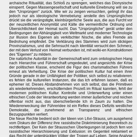
archaische Ritualität, das Schloß zu sprengen, welches das Dionysische
einsperrt. Gegen Massengesellschaft und kulturelle Einebnung will sie zu
den "Ursprüngen" zurück. Wie wir zu zeigen versuchten, gelingt ihr das
jedoch nur als ideologische Vernebelung: anstelle des Ursprünglichen
drückt sie die verängstigte, kleinbürgerliche Seele aus, die aus Furcht vor
der neuzeitlichen Anonymität und Kälte die vermeintliche Ordnung und
Übersichtlichkeit der Heimat sucht. Das "Ursprüngliche" gerät unter den
Bedingungen der Abhängigkeit von Weltmarkt und moderner Technologie
zur Illusion des Eigenen als verkitschter Nische, die alles Fremde als
Bedrohung empfindet. Die Verklärung des Stammes wird zum stickigen
Provinzialismus, und die Sehnsucht nach Identität versucht den Schmerz,
der mit dem Verlust von Heimat verbunden ist, mit wolki-en Konstruktionen
des "Eigenen" zu mildern.
Die natürliche Autorität in der Gemeinschaft wird zum ontologischen Hang
nach Hierarchie und Führerschaft umgedeutet, und angesichts der Krise
der politischen Klasse, erscheint die Figur des charismatischen Führers
erneut als Verheißung. Die Krise der politischen Kultur hat einen ihrer
Gründe gerade in der Unfähigkeit der Politiker, sich selbst zu relativieren:
es fehlen die kulturellen Instanzen, die das Ich erfahren lassen, daß es
ephemer ist. Dieses Abstandnehmen von sich selbst, das die Primitiven
als wiederkehrenden, erschütternden Prozeß im Ritual kannten, fehlt der
modernen politischen Kultur. Kontrolle und Unterwerfung unter einen
ethischen Code der Verantwortung werden immer äußerlicher und reichen
offenbar nicht aus, das überschießende Ich in Zaum zu halten. Die
Wiedererweckung der Führeridee ist ein Reflex dieses Defizits westlicher
Demokratie, die zunehmend an Transparenz und ethischen
Bezugspunkten verliert.
Die Neue Rechte bedient sich der Ideen von L6vi-Strauss, um ausgehend
vom Diskurs der Differenz ihre rassistische Diskriminierung theoretisch zu
rechtfertigen. Der Kein der Strausschen Überlegungen ist jedoch fern von
rassistischer Hierarchisierung und Exklusion: im Gegenteil reklamiert er
das Recht der unterdrückten Völker der Tropen auf Leben. Seine Analyse