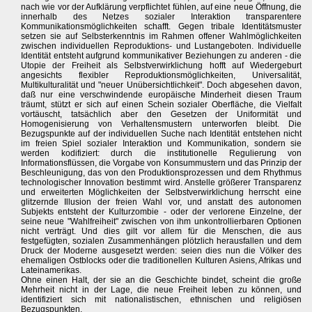
nach wie vor der Aufklärung verpflichtet fühlen, auf eine neue Öffnung, die
innerhalb des Netzes sozialer Interaktion transparentere
Kommunikationsmöglichkeiten schafft. Gegen tribale Identitätsmuster
setzen sie auf Selbsterkenntnis im Rahmen offener Wahlmöglichkeiten
zwischen individuellen Reproduktions- und Lustangeboten. Individuelle
Identität entsteht aufgrund kommunikativer Beziehungen zu anderen - die
Utopie der Freiheit als Selbstverwirklichung hofft auf Wiedergeburt
angesichts flexibler Reproduktionsmöglichkeiten, Universalität,
Multikulturalität und "neuer Unübersichtlichkeit". Doch abgesehen davon,
daß nur eine verschwindende europäische Minderheit diesen Traum
träumt, stützt er sich auf einen Schein sozialer Oberfläche, die Vielfalt
vortäuscht, tatsächlich aber den Gesetzen der Uniformität und
Homogenisierung von Verhaltensmustern unterworfen bleibt. Die
Bezugspunkte auf der individuellen Suche nach Identität entstehen nicht
im freien Spiel sozialer Interaktion und Kommunikation, sondern sie
werden kodifiziert: durch die institutionelle Regulierung von
Informationsflüssen, die Vorgabe von Konsummustern und das Prinzip der
Beschleunigung, das von den Produktionsprozessen und dem Rhythmus
technologischer Innovation bestimmt wird. Anstelle größerer Transparenz
und erweiterten Möglichkeiten der Selbstverwirklichung herrscht eine
glitzernde Illusion der freien Wahl vor, und anstatt des autonomen
Subjekts entsteht der Kulturzombie - oder der verlorene Einzelne, der
seine neue "Wahlfreiheit" zwischen von ihm unkontrollierbaren Optionen
nicht verträgt. Und dies gilt vor allem für die Menschen, die aus
festgefügten, sozialen Zusammenhängen plötzlich herausfallen und dem
Druck der Moderne ausgesetzt werden: seien dies nun die Völker des
ehemaligen Ostblocks oder die traditionellen Kulturen Asiens, Afrikas und
Lateinamerikas.
Ohne einen Halt, der sie an die Geschichte bindet, scheint die große
Mehrheit nicht in der Lage, die neue Freiheit leben zu können, und
identifiziert sich mit nationalistischen, ethnischen und religiösen
Bezugspunkten.