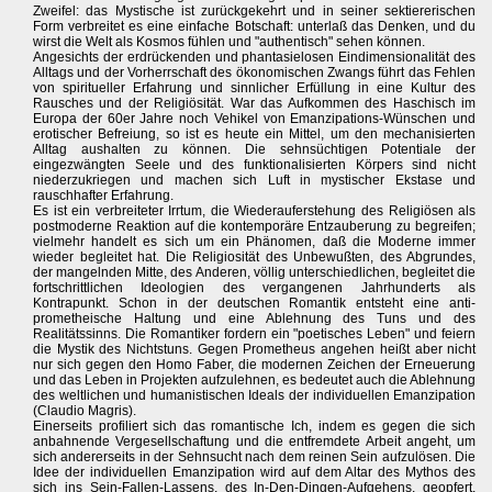
Zweifel: das Mystische ist zurückgekehrt und in seiner sektiererischen
Form verbreitet es eine einfache Botschaft: unterlaß das Denken, und du
wirst die Welt als Kosmos fühlen und "authentisch" sehen können.
Angesichts der erdrückenden und phantasielosen Eindimensionalität des
Alltags und der Vorherrschaft des ökonomischen Zwangs führt das Fehlen
von spiritueller Erfahrung und sinnlicher Erfüllung in eine Kultur des
Rausches und der Religiösität. War das Aufkommen des Haschisch im
Europa der 60er Jahre noch Vehikel von Emanzipations-Wünschen und
erotischer Befreiung, so ist es heute ein Mittel, um den mechanisierten
Alltag aushalten zu können. Die sehnsüchtigen Potentiale der
eingezwängten Seele und des funktionalisierten Körpers sind nicht
niederzukriegen und machen sich Luft in mystischer Ekstase und
rauschhafter Erfahrung.
Es ist ein verbreiteter Irrtum, die Wiederauferstehung des Religiösen als
postmoderne Reaktion auf die kontemporäre Entzauberung zu begreifen;
vielmehr handelt es sich um ein Phänomen, daß die Moderne immer
wieder begleitet hat. Die Religiosität des Unbewußten, des Abgrundes,
der mangelnden Mitte, des Anderen, völlig unterschiedlichen, begleitet die
fortschrittlichen Ideologien des vergangenen Jahrhunderts als
Kontrapunkt. Schon in der deutschen Romantik entsteht eine anti-
prometheische Haltung und eine Ablehnung des Tuns und des
Realitätssinns. Die Romantiker fordern ein "poetisches Leben" und feiern
die Mystik des Nichtstuns. Gegen Prometheus angehen heißt aber nicht
nur sich gegen den Homo Faber, die modernen Zeichen der Erneuerung
und das Leben in Projekten aufzulehnen, es bedeutet auch die Ablehnung
des weltlichen und humanistischen Ideals der individuellen Emanzipation
(Claudio Magris).
Einerseits profiliert sich das romantische Ich, indem es gegen die sich
anbahnende Vergesellschaftung und die entfremdete Arbeit angeht, um
sich andererseits in der Sehnsucht nach dem reinen Sein aufzulösen. Die
Idee der individuellen Emanzipation wird auf dem Altar des Mythos des
sich ins Sein-Fallen-Lassens, des In-Den-Dingen-Aufgehens, geopfert.