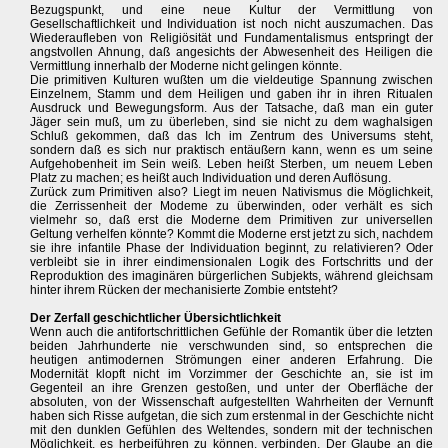
Bezugspunkt, und eine neue Kultur der Vermittlung von
Gesellschaftlichkeit und Individuation ist noch nicht auszumachen. Das
Wiederaufleben von Religiösität und Fundamentalismus entspringt der
angstvollen Ahnung, daß angesichts der Abwesenheit des Heiligen die
Vermittlung innerhalb der Moderne nicht gelingen könnte.
Die primitiven Kulturen wußten um die vieldeutige Spannung zwischen
Einzelnem, Stamm und dem Heiligen und gaben ihr in ihren Ritualen
Ausdruck und Bewegungsform. Aus der Tatsache, daß man ein guter
Jäger sein muß, um zu überleben, sind sie nicht zu dem waghalsigen
Schluß gekommen, daß das Ich im Zentrum des Universums steht,
sondern daß es sich nur praktisch entäußern kann, wenn es um seine
Aufgehobenheit im Sein weiß. Leben heißt Sterben, um neuem Leben
Platz zu machen; es heißt auch Individuation und deren Auflösung.
Zurück zum Primitiven also? Liegt im neuen Nativismus die Möglichkeit,
die Zerrissenheit der Modeme zu überwinden, oder verhält es sich
vielmehr so, daß erst die Moderne dem Primitiven zur universellen
Geltung verhelfen könnte? Kommt die Moderne erst jetzt zu sich, nachdem
sie ihre infantile Phase der Individuation beginnt, zu relativieren? Oder
verbleibt sie in ihrer eindimensionalen Logik des Fortschritts und der
Reproduktion des imaginären bürgerlichen Subjekts, während gleichsam
hinter ihrem Rücken der mechanisierte Zombie entsteht?
Der Zerfall geschichtlicher Übersichtlichkeit
Wenn auch die antifortschrittlichen Gefühle der Romantik über die letzten
beiden Jahrhunderte nie verschwunden sind, so entsprechen die
heutigen antimodernen Strömungen einer anderen Erfahrung. Die
Modernität klopft nicht im Vorzimmer der Geschichte an, sie ist im
Gegenteil an ihre Grenzen gestoßen, und unter der Oberfläche der
absoluten, von der Wissenschaft aufgestellten Wahrheiten der Vernunft
haben sich Risse aufgetan, die sich zum erstenmal in der Geschichte nicht
mit den dunklen Gefühlen des Weltendes, sondern mit der technischen
Möglichkeit, es herbeiführen zu können, verbinden. Der Glaube an die