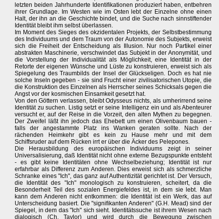
letzten beiden Jahrhunderte Identifikationen produziert haben, entbehren
ihrer Grundlage. Im Westen wie im Osten lebt der Einzelne ohne einen
Halt, der ihn an die Geschichte bindet, und die Suche nach sinnstiftender
Identität bleibt ihm selbst überlassen.
Im Moment des Sieges des okzidentalen Projekts, der Selbstbestimmung
des Individuums und dem Traum von der Autonomie des Subjekts, erweist
sich die Freiheit der Entscheidung als Illusion. Nur noch Partikel einer
abstrakten Maschinerie, verschwindet das Subjekt in der Anonymität, und
die Vorstellung der Individualität als Möglichkeit, eine Identität in der
Retorte der eigenen Wünsche und Lüste zu konstruieren, erweist sich als
Spiegelung des Traumbilds der Insel der Glückseligen. Doch es hat nie
solche Inseln gegeben - sie sind Frucht einer zivilisatorischen Utopie, die
die Konstruktion des Einzelnen als Herrscher seines Schicksals gegen die
Angst vor der kosmischen Einsamkeit gesetzt hat.
Von den Göttern verlassen, bleibt Odysseus nichts, als umherirrend seine
Identität zu suchen. Listig setzt er seine Intelligenz ein und als Abenteurer
versucht er, auf der Reise in die Vorzeit, den alten Mythen zu begegnen.
Der Zweifel läßt ihn jedoch das Ehebett um einen Olivenbaum bauen -
falls der angestammte Platz ins Wanken geraten sollte. Nach der
rächenden Heimkehr gibt es kein zu Hause mehr und mit dem
Schiffsruder auf dem Rücken irrt er über die Äcker des Pelepones.
Die Herausbildung des europäischen Individuums zeigt in seiner
Universalisierung, daß Identität nicht ohne externe Bezugspunkte entsteht
- es gibt keine Identitäten ohne Wechselbeziehung; Identität ist nur
erfahrbar als Differenz zum Anderen. Dies erweist sich als schmerzliche
Schranke eines "Ich", das ganz auf Authentizität gerichtet ist. Der Versuch,
die Identität des "Ich" monologisch zu konstruieren, scheitert, da die
Besonderheit Teil des sozialen Energiefeldes ist, in dem sie lebt. Man
kann dem Anderen nicht entkommen: die Identität ist ein Werk, das auf
Unterscheidung basiert. Die "signifikanten Anderen" (G.H. Mead) sind der
Spiegel, in dem das "Ich" sich sieht. Identitätssuche ist ihrem Wesen nach
dialogisch (Ch. Taylor) und wird durch die Bewegung zwischen