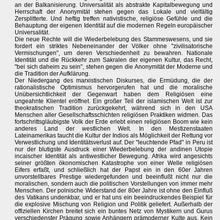
an der Balkanisierung. Universalität als abstrakte Kapitalbewegung und
Herrschaft der Anonymität stehen gegen das Lokale und vielfältig
Zersplitterte. Und heftig treffen nativistische, religiöse Gefühle und die
Behauptung der eigenen Identität auf die modernen Regeln europäischer
Universalität.
Die neue Rechte will die Wiederbelebung des Stammeswesens, und sie
fordert ein striktes Nebeneinander der Völker ohne "zivilisatorische
Vermischungen", um deren Verschiedenheit zu bewahren. Nationale
Identität und die Rückkehr zum Sakralen der eigenen Kultur, das Recht,
"bei sich daheim zu sein", stehen gegen die Anonymität der Moderne und
die Tradition der Aufklärung.
Der Niedergang des marxistischen Diskurses, die Ermüdung, die der
rationalistische Optimismus hervorgerufen hat und die moralische
Unübersichtlichkeit der Gegenwart haben dem Religiösen eine
ungeahnte Klientel eröffnet. Ein großer Teil der islamischen Welt ist zur
theokratischen Tradition zurückgekehrt, während sich in den USA
Menschen aller Gesellschaftsschichten religiösen Praktiken widmen. Das
fortschrittsgläubigste Volk der Erde erlebt einen religiösen Boom wie kein
anderes Land der westlichen Welt. In den Mestizenstaaten
Lateinamerikas taucht die Kultur der Indios als Möglichkeit der Rettung vor
Verwestlichung und Identitätsverlust auf. Der "leuchtende Pfad" in Peru ist
nur der blutigste Ausdruck einer Wiederbelebung der andinen Utopie
incaischer Identität als antiwestlicher Bewegung. Afrika wird angesichts
seiner größten ökonomischen Katastrophe von einer Welle religiösen
Eifers erfaßt, und schließlich hat der Papst ein in den 60er Jahren
unvorstellbares Prestige wiedergefunden und beeinflußt nicht nur die
moralischen, sondern auch die politischen Vorstellungen von immer mehr
Menschen. Der polnische Widerstand der 80er Jahre ist ohne den Einfluß
des Vatikans undenkbar, und er hat uns ein beeindruckendes Beispiel für
die explosive Mischung von Religion und Politik geliefert. Außerhalb der
offiziellen Kirchen breitet sich ein buntes Netz von Mystikern und Gurus
verschiedenster Prägung sowie Anhängern prämoderner Kulte aus. Kein