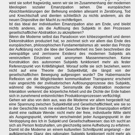
wird sie sofort fragwürdig, wenn wir sie im Zusammenhang der modernen
Ideologien sozialer Emanzipation sehen. Die europäischen
Absichtserklärungen der Befreiung endeten allesamt in Zerstörung, Tod
und Knechtschaft und dienten schließlich zu nichts anderem, als die
neuen Dispositive der Macht zu rechtfertigen.
Ist das Ideal der individuellen Emanzipation also am Ende, und bleibt
nichts anderes, als die Auflösung des Subjekts in den Prozessen
gesellschaftlicher Abstraktion zu akzeptieren?
Wenn die Moderne selbst das Paradoxon von Ichbezogenheit und deren
Dekonstruktion produziert hat, so zeichnet sich vor allem das Ende des
europäischen, philosophischen Fundamentalismus ab: weder das Prinzip
der Aufklärung noch die Idee der Geworfenheit ins Sein beschreiben die
zwiespältige und zerrissene Existenz des modernen Subjekts als
vereinzeltem Einzelnen und anonymen Massenmenschen. Keine
Konstruktion des autonomen Subjekts funktioniert mehr als fester
Referenzpunkt von Kritikfähigkeit. Worauf sollte sie sich beziehen, wenn
nicht auf eine Theorie der Subjektivität, die längst von der
gesellschaftlichen Bewegung aufgesogen wurde? Die Habermassche
Reflexion um die Möglichkeiten kommunikativer Transparenz erscheint
naiv angesichts der zivilisatorischen Auflösungsprozesse des Subjekts,
während die Heideggersche Seinsmystik die Abstraktion moderner
Interaktion verkennt: die körperliche Arbeit und die Dichte der Erde haben
sich in zunehmend entsinnlichten Produktionsprozessen verflüchtigt.
Gehen wir also von dein aus, was die Moderne vor allem hergestellt hat:
eine Spannung zwischen Subjektivität und Gesellschaftlichkeit, wie sie so
in der Geschichte noch nie existiert hat. Die Idee der Emanzipation erfährt
damit eine radikale Wende: nicht mehr der freie, individuelle Wille steht
als Ausgangspunkt, vielmehr verschwindet jeder Ausgangspunkt in der
Verdopplung des Ich in Subjekt und Gesellschaftswesen: das Ich sucht an
sich als Person festzuhalten, um gleichzeitig seine Aufhebung zu erfahren.
Damit ist die Moderne an einem kulturellen Schnittpunkt angelangt – der
aufklärerische Glanz des rationalen Subjekts funktioniert nicht mehr als