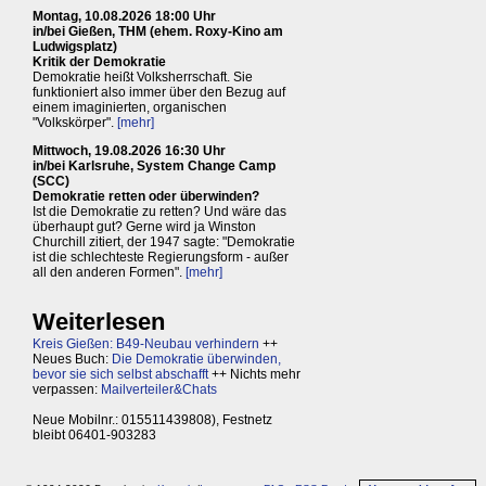
Montag, 10.08.2026 18:00 Uhr
in/bei Gießen, THM (ehem. Roxy-Kino am
Ludwigsplatz)
Kritik der Demokratie
Demokratie heißt Volksherrschaft. Sie
funktioniert also immer über den Bezug auf
einem imaginierten, organischen
"Volkskörper".
[mehr]
Mittwoch, 19.08.2026 16:30 Uhr
in/bei Karlsruhe, System Change Camp
(SCC)
Demokratie retten oder überwinden?
Ist die Demokratie zu retten? Und wäre das
überhaupt gut? Gerne wird ja Winston
Churchill zitiert, der 1947 sagte: "Demokratie
ist die schlechteste Regierungsform - außer
all den anderen Formen".
[mehr]
Weiterlesen
Kreis Gießen: B49-Neubau verhindern
++
Neues Buch:
Die Demokratie überwinden,
bevor sie sich selbst abschafft
++ Nichts mehr
verpassen:
Mailverteiler&Chats
Neue Mobilnr.: 015511439808), Festnetz
bleibt 06401-903283