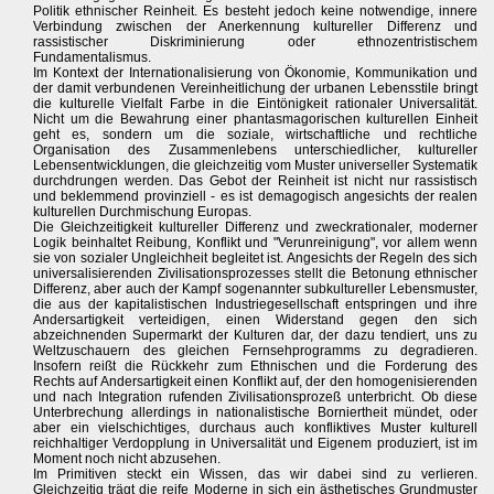
Politik ethnischer Reinheit. Es besteht jedoch keine notwendige, innere
Verbindung zwischen der Anerkennung kultureller Differenz und
rassistischer Diskriminierung oder ethnozentristischem
Fundamentalismus.
Im Kontext der Internationalisierung von Ökonomie, Kommunikation und
der damit verbundenen Vereinheitlichung der urbanen Lebensstile bringt
die kulturelle Vielfalt Farbe in die Eintönigkeit rationaler Universalität.
Nicht um die Bewahrung einer phantasmagorischen kulturellen Einheit
geht es, sondern um die soziale, wirtschaftliche und rechtliche
Organisation des Zusammenlebens unterschiedlicher, kultureller
Lebensentwicklungen, die gleichzeitig vom Muster universeller Systematik
durchdrungen werden. Das Gebot der Reinheit ist nicht nur rassistisch
und beklemmend provinziell - es ist demagogisch angesichts der realen
kulturellen Durchmischung Europas.
Die Gleichzeitigkeit kultureller Differenz und zweckrationaler, moderner
Logik beinhaltet Reibung, Konflikt und "Verunreinigung", vor allem wenn
sie von sozialer Ungleichheit begleitet ist. Angesichts der Regeln des sich
universalisierenden Zivilisationsprozesses stellt die Betonung ethnischer
Differenz, aber auch der Kampf sogenannter subkultureller Lebensmuster,
die aus der kapitalistischen Industriegesellschaft entspringen und ihre
Andersartigkeit verteidigen, einen Widerstand gegen den sich
abzeichnenden Supermarkt der Kulturen dar, der dazu tendiert, uns zu
Weltzuschauern des gleichen Fernsehprogramms zu degradieren.
Insofern reißt die Rückkehr zum Ethnischen und die Forderung des
Rechts auf Andersartigkeit einen Konflikt auf, der den homogenisierenden
und nach Integration rufenden Zivilisationsprozeß unterbricht. Ob diese
Unterbrechung allerdings in nationalistische Borniertheit mündet, oder
aber ein vielschichtiges, durchaus auch konfliktives Muster kulturell
reichhaltiger Verdopplung in Universalität und Eigenem produziert, ist im
Moment noch nicht abzusehen.
Im Primitiven steckt ein Wissen, das wir dabei sind zu verlieren.
Gleichzeitig trägt die reife Moderne in sich ein ästhetisches Grundmuster