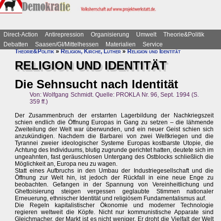
Direct-Action
Antirepression
Organisierung
Umwelt
Theorie&Politik
Debatten
Saasen/GI/Mittelhessen
Materialien
Service
Theorie&Politik
»
Religion, Kirche, Luther
»
Religion und Identität
RELIGION UND IDENTITÄT
Die Sehnsucht nach Identität
Von: Wolfgang Schmidt. Quelle: PROKLA Nr. 96, Sept. 1994 (S.
359 ff.)
Der Zusammenbruch der erstarrten Lagerbildung der Nachkriegszeit
schien endlich die Öffnung Europas in Gang zu setzen – die lähmende
Zweiteilung der Welt war überwunden, und ein neuer Geist schien sich
anzukündigen. Nachdem die Barbarei von zwei Weltkriegen und die
Tyrannei zweier ideologischer Systeme Europas kostbarste Utopie, die
Achtung des Individuums, blutig zugrunde gerichtet hatten, deutete sich im
ungeahnten, fast geräuschlosen Untergang des Ostblocks schließlich die
Möglichkeit an, Europa neu zu wagen.
Statt eines Aufbruchs in den Umbau der Industriegesellschaft und die
Öffnung zur Welt hin, ist jedoch der Rückfall in eine neue Enge zu
beobachten. Gefangen in der Spannung von Vereinheitlichung und
Ghettoisierung steigen vergessen geglaubte Stimmen nationaler
Erneuerung, ethnischer Identität und religiösem Fundamentalismus auf.
Die Regeln kapitalistischer Ökonomie und moderner Technologie
regieren weltweit die Köpfe. Nicht nur kommunistische Apparate sind
Gleichmacher, der Markt ist es nicht weniger. Er droht die Vielfalt der Welt