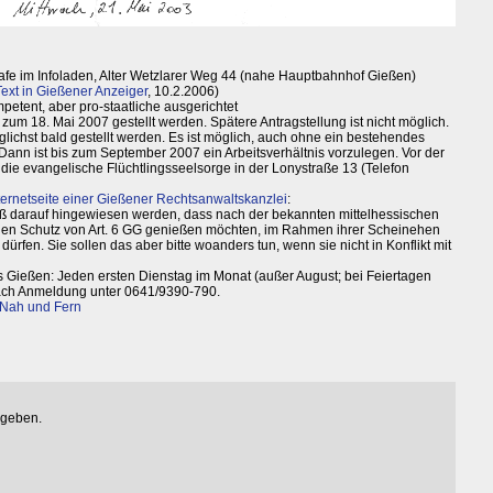
Cafe im Infoladen, Alter Wetzlarer Weg 44 (nahe Hauptbahnhof Gießen)
Text in Gießener Anzeiger
, 10.2.2006)
petent, aber pro-staatliche ausgerichtet
zum 18. Mai 2007 gestellt werden. Spätere Antragstellung ist nicht möglich.
glichst bald gestellt werden. Es ist möglich, auch ohne ein bestehendes
. Dann ist bis zum September 2007 ein Arbeitsverhältnis vorzulegen. Vor der
 die evangelische Flüchtlingsseelsorge in der Lonystraße 13 (Telefon
ternetseite einer Gießener Rechtsanwaltskanzlei
:
 darauf hingewiesen werden, dass nach der bekannten mittelhessischen
 den Schutz von Art. 6 GG genießen möchten, im Rahmen ihrer Scheinehen
rfen. Sie sollen das aber bitte woanders tun, wenn sie nicht in Konflikt mit
s Gießen: Jeden ersten Dienstag im Monat (außer August; bei Feiertagen
 nach Anmeldung unter 0641/9390-790.
s Nah und Fern
egeben.