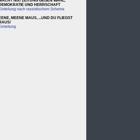
MACHT NIX! ZEITUNG GEGEN WAHL,
DEMOKRATIE UND HERRSCHAFT
Einteilung nach rassistischem Schema
EENE, MEENE MAUS, ...UND DU FLIEGST
RAUS!
Einleitung