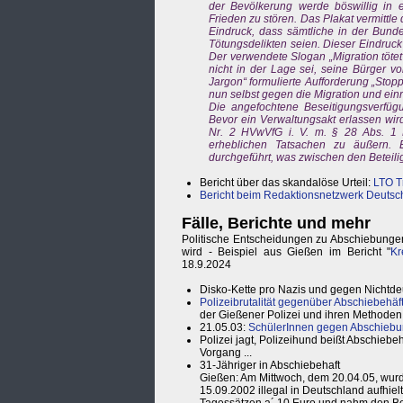
der Bevölkerung werde böswillig in e
Frieden zu stören. Das Plakat vermittl
Eindruck, dass sämtliche in der Bunde
Tötungsdelikten seien. Dieser Eindruc
Der verwendete Slogan „Migration tötet
nicht in der Lage sei, seine Bürger vo
Jargon“ formulierte Aufforderung „Stop
nun selbst gegen die Migration und ein
Die angefochtene Beseitigungsverfügu
Bevor ein Verwaltungsakt erlassen wird,
Nr. 2 HVwVfG i. V. m. § 28 Abs. 1 
erheblichen Tatsachen zu äußern. 
durchgeführt, was zwischen den Beteiligt
Bericht über das skandalöse Urteil:
LTO T
Bericht beim Redaktionsnetzwerk Deutsc
Fälle, Berichte und mehr
Politische Entscheidungen zu Abschiebungen 
wird - Beispiel aus Gießen im Bericht "
Kr
18.9.2024
Disko-Kette pro Nazis und gegen Nichtde
Polizeibrutalität gegenüber Abschiebehäft
der Gießener Polizei und ihren Methode
21.05.03:
SchülerInnen gegen Abschiebun
Polizei jagt, Polizeihund beißt Abschiebeh
Vorgang ...
31-Jähriger in Abschiebehaft
Gießen: Am Mittwoch, dem 20.04.05, wurd
15.09.2002 illegal in Deutschland aufhiel