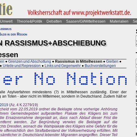
Umwelt
Theorie&Politik
Debatten
Saasen/GI/Mittelhessen
Materialien
Se
ssismus
azis in der Region
N RASSISMUS+ABSCHIEBUNG
essen
gen
●
Grenzen und Abschottung
●
Rassismus in Mittelhessen
●
Gießen
●
●
Urteile und Repression
●
Links und Gegenwehr
●
Buchvorstellungen
lle Asylverfahren mindestens (?) in Mittelhessen zuständig. Einer der
 an Toten - aber nicht im Mittelmeer, sondern in Deutschland. Zudem hält er
.2019
(Az. 4 K 2279/19)
Bescheid vom 22.05.2019 ordnet die Beklagte ohne vorherige Anhörung
ihrem Gemeindegebiet aufgestellten Plakate des Klägers bis zum
ie Ersatzvornahme dergestalt an, dass nach Ablauf dieser Frist die
ntfernt werden. Zur Begründung verwies die Beklagte auf die
hts Dresden, wonach die Wahlplakate des Klägers eine Gefahr für die
sie offensichtlich den Straftatbestand der Volksverhetzung erfüllten. Mit
mtlicher in Deutschland lebender Migranten angegriffen. Dieser Teil