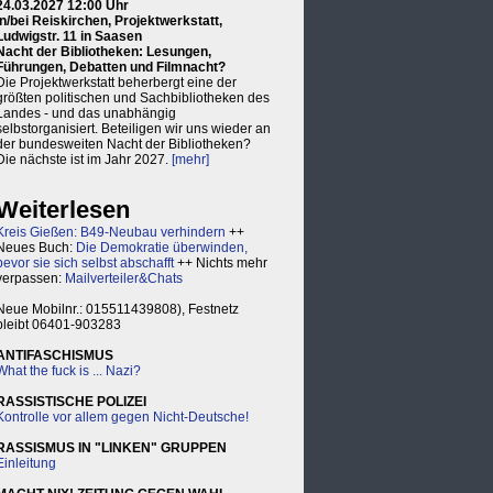
24.03.2027 12:00 Uhr
in/bei Reiskirchen, Projektwerkstatt,
Ludwigstr. 11 in Saasen
Nacht der Bibliotheken: Lesungen,
Führungen, Debatten und Filmnacht?
Die Projektwerkstatt beherbergt eine der
größten politischen und Sachbibliotheken des
Landes - und das unabhängig
selbstorganisiert. Beteiligen wir uns wieder an
der bundesweiten Nacht der Bibliotheken?
Die nächste ist im Jahr 2027.
[mehr]
Weiterlesen
Kreis Gießen: B49-Neubau verhindern
++
Neues Buch:
Die Demokratie überwinden,
bevor sie sich selbst abschafft
++ Nichts mehr
verpassen:
Mailverteiler&Chats
Neue Mobilnr.: 015511439808), Festnetz
bleibt 06401-903283
ANTIFASCHISMUS
What the fuck is ... Nazi?
RASSISTISCHE POLIZEI
Kontrolle vor allem gegen Nicht-Deutsche!
RASSISMUS IN "LINKEN" GRUPPEN
Einleitung