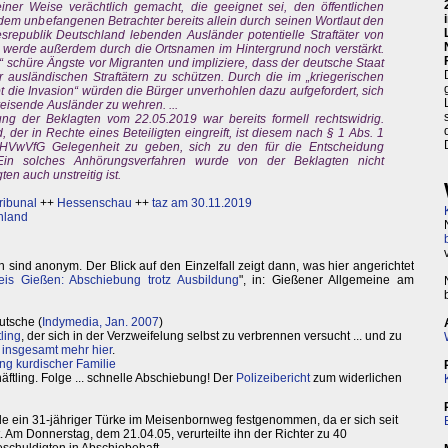
iner Weise verächtlich gemacht, die geeignet sei, den öffentlichen
e dem unbefangenen Betrachter bereits allein durch seinen Wortlaut den
srepublik Deutschland lebenden Ausländer potentielle Straftäter von
k werde außerdem durch die Ortsnamen im Hintergrund noch verstärkt.
“ schüre Ängste vor Migranten und impliziere, dass der deutsche Staat
r ausländischen Straftätern zu schützen. Durch die im „kriegerischen
pt die Invasion“ würden die Bürger unverhohlen dazu aufgefordert, sich
reisende Ausländer zu wehren. ...
ng der Beklagten vom 22.05.2019 war bereits formell rechtswidrig.
 der in Rechte eines Beteiligten eingreift, ist diesem nach § 1 Abs. 1
HVwVfG Gelegenheit zu geben, sich zu den für die Entscheidung
Ein solches Anhörungsverfahren wurde von der Beklagten nicht
en auch unstreitig ist.
ribunal
++
Hessenschau
++
taz am 30.11.2019
hland
sind anonym. Der Blick auf den Einzelfall zeigt dann, was hier angerichtet
eis Gießen: Abschiebung trotz Ausbildung
", in: Gießener Allgemeine am
utsche (
Indymedia, Jan. 2007
)
ling
, der sich in der Verzweifelung selbst zu verbrennen versucht ... und zu
n
insgesamt mehr hier
.
g kurdischer Familie
äftling. Folge ... schnelle Abschiebung! Der
Polizeibericht
zum widerlichen
e ein 31-jähriger Türke im Meisenbornweg festgenommen, da er sich seit
t. Am Donnerstag, dem 21.04.05, verurteilte ihn der Richter zu 40