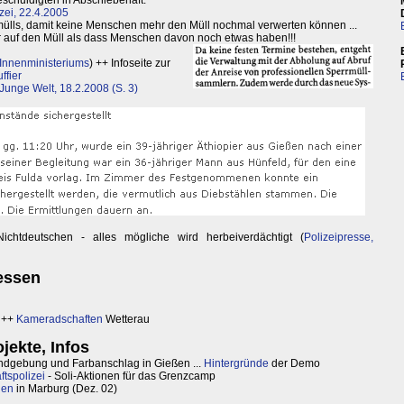
chuldigten in Abschiebehaft.
zei, 22.4.2005
ülls, damit keine Menschen mehr den Müll nochmal verwerten können ...
er auf den Müll als dass Menschen davon noch etwas haben!!!
 Innenministeriums
) ++ Infoseite zur
ffier
Junge Welt, 18.2.2008 (S. 3)
ichtdeutschen - alles mögliche wird herbeiverdächtigt (
Polizeipresse,
hessen
++
Kameradschaften
Wetterau
jekte, Infos
dgebung und Farbanschlag in Gießen ...
Hintergründe
der Demo
ftspolizei
- Soli-Aktionen für das Grenzcamp
gen
in Marburg (Dez. 02)