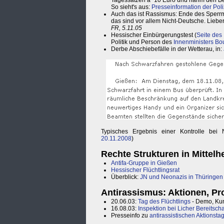
Tagessätzen a´ 10 Euro und nahm den Bes
So sieht's aus:
Presseinformation der Poli
Auch das ist Rassismus: Ende des Sperrm
das sind vor allem Nicht-Deutsche. Lieb
FR, 5.11.05
Hessischer Einbürgerungstest (
Seite des
Politik und Person des
Innenministers Bou
Derbe Abschiebefälle in der Wetterau, in:
Typisches Ergebnis einer Kontrolle bei N
20.11.2008
)
Rechte Strukturen in Mittel
Antifa-Gruppe in Gießen
Hessischer Flüchtlingsrat
Überblick:
JN und Neonazis in Thüringen
Antirassismus: Aktionen, Pro
20.06.03:
Tag des Flüchtlings
- Demo, Kun
16.08.03:
Inspektion bei Licher Bereitscha
Presseinfo zu
antirassistischen Aktionsta