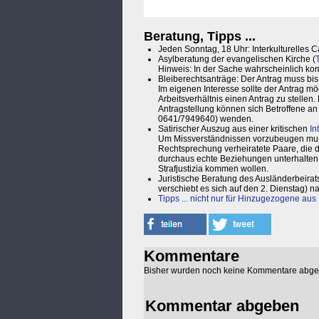
Beratung, Tipps ...
Jeden Sonntag, 18 Uhr: Interkulturelles 
Asylberatung der evangelischen Kirche (
Hinweis: In der Sache wahrscheinlich kom
Bleiberechtsanträge: Der Antrag muss bis 
Im eigenen Interesse sollte der Antrag mö
Arbeitsverhältnis einen Antrag zu stellen
Antragstellung können sich Betroffene an
0641/7949640) wenden.
Satirischer Auszug aus einer kritischen
In
Um Missverständnissen vorzubeugen muß
Rechtsprechung verheiratete Paare, die
durchaus echte Beziehungen unterhalten dü
Strafjustizia kommen wollen.
Juristische Beratung des Ausländerbeirat
verschiebt es sich auf den 2. Dienstag)
Tipps ... nicht nur für Hinzugezogene au
Kommentare
Bisher wurden noch keine Kommentare abg
Kommentar abgeben