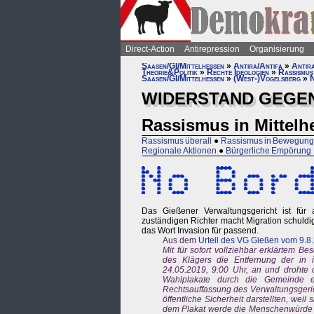
Direct-Action
Antirepression
Organisierung
Saasen/GI/Mittelhessen
»
Antira/Antifa
»
Antira
Theorie&Politik
»
Rechte Ideologien
»
Rassismus
Saasen/GI/Mittelhessen
»
(West-)Vogelsberg
»
N
WIDERSTAND GEGE
Rassismus in Mittelh
Rassismus überall
●
Rassismus in Bewegun
Regionale Aktionen
●
Bürgerliche Empörung
Das Gießener Verwaltungsgericht ist für a
zuständigen Richter macht Migration schuldig
das Wort Invasion für passend.
Aus dem
Urteil des VG Gießen vom 9.8
Mit für sofort vollziehbar erklärtem 
des Klägers die Entfernung der in 
24.05.2019, 9:00 Uhr, an und drohte d
Wahlplakate durch die Gemeinde e
Rechtsauffassung des Verwaltungsgeric
öffentliche Sicherheit darstellten, weil 
dem Plakat werde die Menschenwürde sä