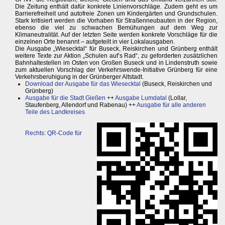
Die Zeitung enthält dafür konkrete Linienvorschläge. Zudem geht es um
Barrierefreiheit und autofreie Zonen um Kindergärten und Grundschulen.
Stark kritisiert werden die Vorhaben für Straßenneubauten in der Region,
ebenso die viel zu schwachen Bemühungen auf dem Weg zur
Klimaneutralität. Auf der letzten Seite werden konkrete Vorschläge für die
einzelnen Orte benannt – aufgeteilt in vier Lokalausgaben.
Die Ausgabe „Wiesecktal“ für Buseck, Reiskirchen und Grünberg enthält
weitere Texte zur Aktion „Schulen auf’s Rad“, zu geforderten zusätzlichen
Bahnhaltestellen im Osten von Großen Buseck und in Lindenstruth sowie
zum aktuellen Vorschlag der Verkehrswende-Initiative Grünberg für eine
Verkehrsberuhigung in der Grünberger Altstadt.
Download der Ausgabe für das Wiesecktal
(Buseck, Reiskirchen und
Grünberg)
Ausgabe für die Stadt Gießen
++
Ausgabe Lumdatal
(Lollar,
Staufenberg, Allendorf und Rabenau) ++
Ausgabe für alle anderen
Teile des Landkreises
Rechts: QR-Code für