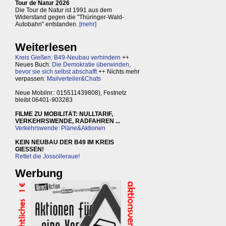
Tour de Natur 2026
Die Tour de Natur ist 1991 aus dem
Widerstand gegen die "Thüringer-Wald-
Autobahn" entstanden.
[mehr]
Weiterlesen
Kreis Gießen: B49-Neubau verhindern
++
Neues Buch:
Die Demokratie überwinden,
bevor sie sich selbst abschafft
++ Nichts mehr
verpassen:
Mailverteiler&Chats
Neue Mobilnr.: 015511439808), Festnetz
bleibt 06401-903283
FILME ZU MOBILITÄT: NULLTARIF,
VERKEHRSWENDE, RADFAHREN ...
Verkehrswende: Pläne&Aktionen
KEIN NEUBAU DER B49 IM KREIS
GIESSEN!
Rettet die Jossolleraue!
Werbung