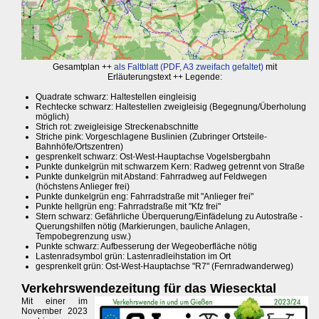
Gesamtplan ++
als Faltblatt (PDF, A3 zweifach gefaltet)
mit
Erläuterungstext ++ Legende:
Quadrate schwarz: Haltestellen eingleisig
Rechtecke schwarz: Haltestellen zweigleisig (Begegnung/Überholung
möglich)
Strich rot: zweigleisige Streckenabschnitte
Striche pink: Vorgeschlagene Buslinien (Zubringer Ortsteile-
Bahnhöfe/Ortszentren)
gesprenkelt schwarz: Ost-West-Hauptachse Vogelsbergbahn
Punkte dunkelgrün mit schwarzem Kern: Radweg getrennt von Straße
Punkte dunkelgrün mit Abstand: Fahrradweg auf Feldwegen
(höchstens Anlieger frei)
Punkte dunkelgrün eng: Fahrradstraße mit "Anlieger frei"
Punkte hellgrün eng: Fahrradstraße mit "Kfz frei"
Stern schwarz: Gefährliche Überquerung/Einfädelung zu Autostraße -
Querungshilfen nötig (Markierungen, bauliche Anlagen,
Tempobegrenzung usw.)
Punkte schwarz: Aufbesserung der Wegeoberfläche nötig
Lastenradsymbol grün: Lastenradleihstation im Ort
gesprenkelt grün: Ost-West-Hauptachse "R7" (Fernradwanderweg)
Verkehrswendezeitung für das Wiesecktal
Mit einer im
November 2023