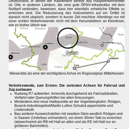
Deutschland, in denen der Radverkehr bereits das Hauptverkehrsmittel
ist. Orte in anderen Ländern, die eine gute ÖPNV-Infrastruktur mit dem
Nulltarif verbinden, beweisen, dass hier ebenfalls erhebliche Effekte zu
erreichen sind. Die Reduzierung des Autoverkehrs auf ein Drittel ist
danach nicht utopisch, sondern in kurzer Zeit machbar. Allerdings nur mit
einer echten Verkehrswende nicht mit dem Herumdoktorn an Kleinkram,
wie es bisher üblich war.
Wiesecktal als eine der wichtigstens Achse im Regionalplan Mittelhessen
Verkehrswende, zum Ersten: Die zentralen Achsen für Fahrrad und
Zug ausbauen
Radweg R7 aufwerten: Innerorts durchgehend als Fahrradstraßen,
Vorfahrt oder Querungshilfen bei allen Kreuzungen.
Mindestens drei neue Haltepunkte an der Vogelsbergbahn: Rödgen,
Buseck-Industriegebiet/Martin-Luther-Schule/Leppermühle und
Lindenstruth.
Bau weiterer Ausweichstellen mit zweitem Gleis westlich Rödgen und
in Saasen (Unterbau vorhanden!), um einen 30min-Takt zu erreichen
(abwechselnd als RB mit Halt an allen und als RE mit Halt nur an
größeren Bahnhöfen).