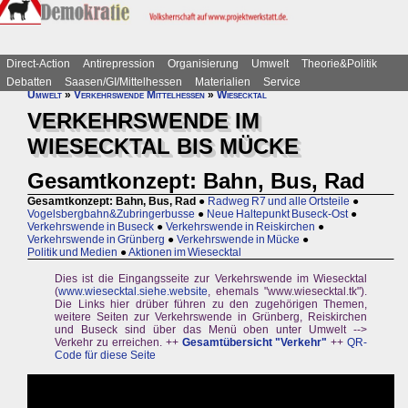
Direct-Action
Antirepression
Organisierung
Umwelt
Theorie&Politik
Debatten
Saasen/GI/Mittelhessen
Materialien
Service
Umwelt
»
Verkehrswende Mittelhessen
»
Wiesecktal
VERKEHRSWENDE IM
WIESECKTAL BIS MÜCKE
Gesamtkonzept: Bahn, Bus, Rad
Gesamtkonzept: Bahn, Bus, Rad
●
Radweg R7 und alle Ortsteile
●
Vogelsbergbahn&Zubringerbusse
●
Neue Haltepunkt Buseck-Ost
●
Verkehrswende in Buseck
●
Verkehrswende in Reiskirchen
●
Verkehrswende in Grünberg
●
Verkehrswende in Mücke
●
Politik und Medien
●
Aktionen im Wiesecktal
Dies ist die Eingangsseite zur Verkehrswende im Wiesecktal
(
www.wiesecktal.siehe.website
, ehemals "www.wiesecktal.tk").
Die Links hier drüber führen zu den zugehörigen Themen,
weitere Seiten zur Verkehrswende in Grünberg, Reiskirchen
und Buseck sind über das Menü oben unter Umwelt -->
Verkehr zu erreichen. ++
Gesamtübersicht "Verkehr"
++
QR-
Code für diese Seite