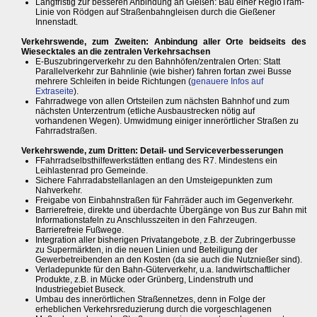
Langfristig zur besseren Anbindung an Gießen: Bau einer RegioTram-
Linie von Rödgen auf Straßenbahngleisen durch die Gießener
Innenstadt.
Verkehrswende, zum Zweiten: Anbindung aller Orte beidseits des
Wiesecktales an die zentralen Verkehrsachsen
E-Buszubringerverkehr zu den Bahnhöfen/zentralen Orten: Statt
Parallelverkehr zur Bahnlinie (wie bisher) fahren fortan zwei Busse
mehrere Schleifen in beide Richtungen (
genauere Infos auf
Extraseite
).
Fahrradwege von allen Ortsteilen zum nächsten Bahnhof und zum
nächsten Unterzentrum (etliche Ausbaustrecken nötig auf
vorhandenen Wegen). Umwidmung einiger innerörtlicher Straßen zu
Fahrradstraßen.
Verkehrswende, zum Dritten: Detail- und Serviceverbesserungen
FFahrradselbsthilfewerkstätten entlang des R7. Mindestens ein
Leihlastenrad pro Gemeinde.
Sichere Fahrradabstellanlagen an den Umsteigepunkten zum
Nahverkehr.
Freigabe von Einbahnstraßen für Fahrräder auch im Gegenverkehr.
Barrierefreie, direkte und überdachte Übergänge von Bus zur Bahn mit
Informationstafeln zu Anschlusszeiten in den Fahrzeugen.
Barrierefreie Fußwege.
Integration aller bisherigen Privatangebote, z.B. der Zubringerbusse
zu Supermärkten, in die neuen Linien und Beteiligung der
Gewerbetreibenden an den Kosten (da sie auch die Nutznießer sind).
Verladepunkte für den Bahn-Güterverkehr, u.a. landwirtschaftlicher
Produkte, z.B. in Mücke oder Grünberg, Lindenstruth und
Industriegebiet Buseck.
Umbau des innerörtlichen Straßennetzes, denn in Folge der
erheblichen Verkehrsreduzierung durch die vorgeschlagenen