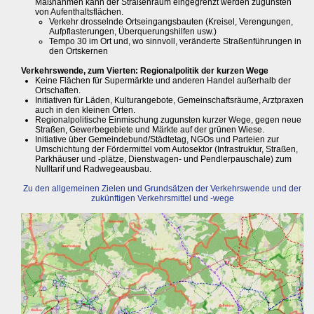
Maßnahmen kann der Straßenraum eingegrenzt werden zugunsten
von Aufenthaltsflächen.
Verkehr drosselnde Ortseingangsbauten (Kreisel, Verengungen,
Aufpflasterungen, Überquerungshilfen usw.)
Tempo 30 im Ort und, wo sinnvoll, veränderte Straßenführungen in
den Ortskernen
Verkehrswende, zum Vierten: Regionalpolitik der kurzen Wege
Keine Flächen für Supermärkte und anderen Handel außerhalb der
Ortschaften.
Initiativen für Läden, Kulturangebote, Gemeinschaftsräume, Arztpraxen
auch in den kleinen Orten.
Regionalpolitische Einmischung zugunsten kurzer Wege, gegen neue
Straßen, Gewerbegebiete und Märkte auf der grünen Wiese.
Initiative über Gemeindebund/Städtetag, NGOs und Parteien zur
Umschichtung der Fördermittel vom Autosektor (Infrastruktur, Straßen,
Parkhäuser und -plätze, Dienstwagen- und Pendlerpauschale) zum
Nulltarif und Radwegeausbau.
Zu den allgemeinen Zielen und Grundsätzen der Verkehrswende und der
zukünftigen Verkehrsmittel und -wege